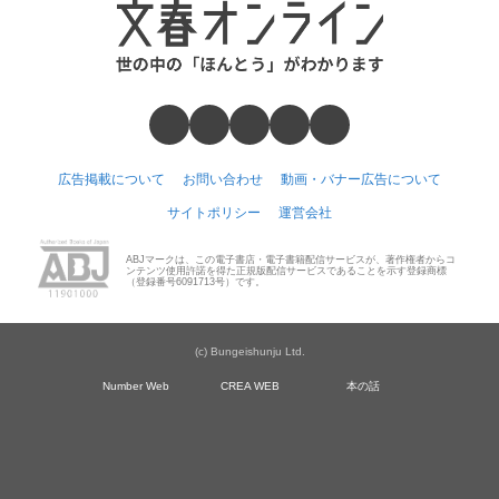
広告掲載について
お問い合わせ
動画・バナー広告について
サイトポリシー
運営会社
ABJマークは、この電子書店・電子書籍配信サービスが、著作権者からコ
ンテンツ使用許諾を得た正規版配信サービスであることを示す登録商標
（登録番号6091713号）です。
(c) Bungeishunju Ltd.
Number Web
CREA WEB
本の話