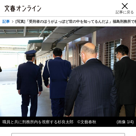
記事に戻る
記事
[写真]「受刑者のほうがよっぽど世の中を知ってるんだよ」福島刑務所で
職員と共に刑務所内を視察する杉良太郎 ©文藝春秋
(画像 1/4)