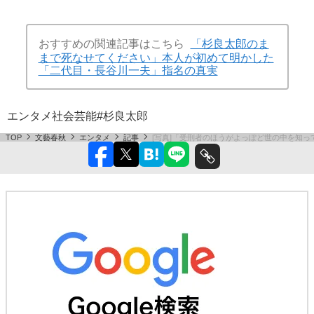
おすすめの関連記事はこちら
「杉良太郎のま
まで死なせてください」本人が初めて明かした
「二代目・長谷川一夫」指名の真実
エンタメ
社会
芸能
#杉良太郎
TOP
文藝春秋
エンタメ
記事
[写真]「受刑者のほうがよっぽど世の中を知っ