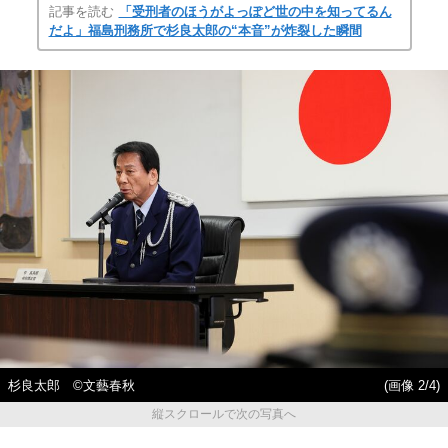
記事を読む
「受刑者のほうがよっぽど世の中を知ってるん
だよ」福島刑務所で杉良太郎の“本音”が炸裂した瞬間
杉良太郎 ©文藝春秋
(画像 2/4)
縦スクロールで次の写真へ