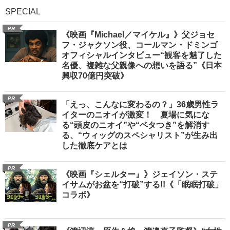
SPECIAL
PR
《映画『Michael／マイケル』》父ジョセ
フ・ジャクソン役、コールマン・ドミンゴ
オフィシャルインタビュー“観客を魅了した
名優、複雑な父親像への想いを語る”《日本
興収70億円突破》
PR
「えっ、こんなに変わるの？」36歳男性ラ
イターのニオイが激変！ 夏場に気にな
る“頭皮のニオイ”や“ベタつき”を解消す
る、“ウィッグのスペシャリスト”が生み出
した徹底ケアとは
PR
《映画『シェルター』》ジェイソン・ステ
イサムがお盆を“打破”する!!《「眠眠打破」
コラボ》
PR