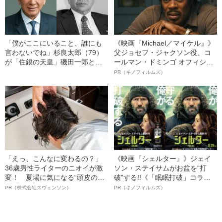
「僕がここにいること、誰にも
《映画『Michael／マイケル』》
言わないでね」杉良太郎（79）
父ジョセフ・ジャクソン役、コ
が「住銀の天皇」磯田一郎と最
ールマン・ドミンゴ オフィシャ
後に会った“意外な場所”
ルインタビュー“観客を魅了した
PR（キノフィルムズ）
名優、複雑な父親像への想いを
語る”《日本興収70億円突破》
「えっ、こんなに変わるの？」
《映画『シェルター』》ジェイ
36歳男性ライターのニオイが激
ソン・ステイサムがお盆を“打
変！ 夏場に気になる“頭皮のニ
破”する!!《「眠眠打破」コラ
オイ”や“ベタつき”を解消す
ボ》
PR（株式会社スヴェンソン）
PR（キノフィルムズ）
る、“ウィッグのスペシャリス
ト”が生み出した徹底ケアとは