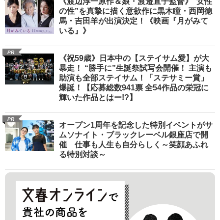
《渡辺淳一原作＆娘・渡邉直子監督》“女性
の性”を真摯に描く意欲作に黒木瞳・西岡德
馬・吉田羊が出演決定！《映画『月がみて
いる』》
PR
《祝59歳》日本中の【ステイサム愛】が大
暴走！ “勝手に”生誕祭試写会開催！ 主演も
助演も全部ステイサム！「ステサミー賞」
爆誕！【応募総数941票 全54作品の栄冠に
輝いた作品とはー!?】
PR
オープン1周年を記念した特別イベントがサ
ムソナイト・ブラックレーベル銀座店で開
催 仕事も人生も自分らしく～笑顔あふれ
る特別対談～