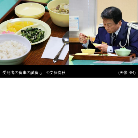
受刑者の食事の試食も ©文藝春秋
(画像 4/4)