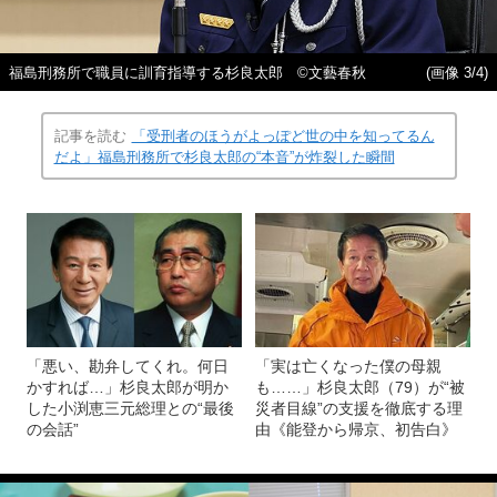
福島刑務所で職員に訓育指導する杉良太郎 ©文藝春秋
(画像 3/4)
記事を読む
「受刑者のほうがよっぽど世の中を知ってるん
だよ」福島刑務所で杉良太郎の“本音”が炸裂した瞬間
「悪い、勘弁してくれ。何日
「実は亡くなった僕の母親
かすれば…」杉良太郎が明か
も……」杉良太郎（79）が“被
した小渕恵三元総理との“最後
災者目線”の支援を徹底する理
の会話”
由《能登から帰京、初告白》