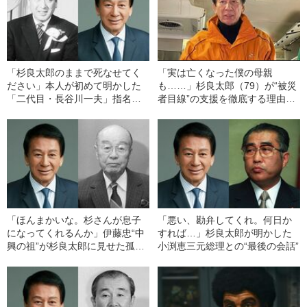
「杉良太郎のままで死なせてく
「実は亡くなった僕の母親
ださい」本人が初めて明かした
も……」杉良太郎（79）が“被災
「二代目・長谷川一夫」指名の
者目線”の支援を徹底する理由
真実
《能登から帰京、初告白》
「ほんまかいな。杉さんが息子
「悪い、勘弁してくれ。何日か
になってくれるんか」伊藤忠“中
すれば…」杉良太郎が明かした
興の祖”が杉良太郎に見せた孤独
小渕恵三元総理との“最後の会話”
な素顔