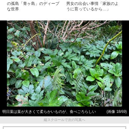
の孤島「青ヶ島」のディープ
男女の出会い事情「家族のよ
な世界
うに育っているから…」
明日葉は葉が大きくて柔らかいものが、食べごろらしい
(画像 18/69)
縦スクロールで次の写真へ