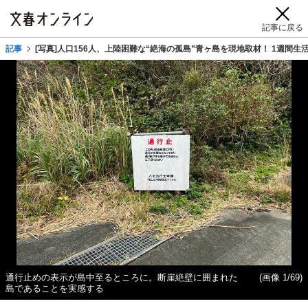
記事に戻る
記事
[写真]人口156人、上陸困難な“絶海の孤島”青ヶ島を現地取材！ 1週間生
通行止めの表示が島中至るところに。断崖絶壁に囲まれた
(画像 1/69)
島であることを実感する