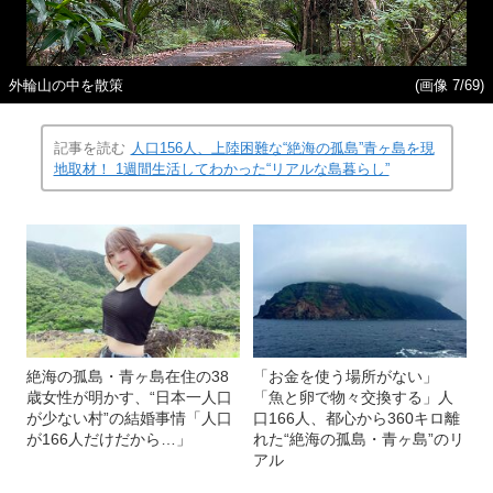
外輪山の中を散策
(画像 7/69)
記事を読む
人口156人、上陸困難な“絶海の孤島”青ヶ島を現
地取材！ 1週間生活してわかった“リアルな島暮らし”
絶海の孤島・青ヶ島在住の38
「お金を使う場所がない」
歳女性が明かす、“日本一人口
「魚と卵で物々交換する」人
が少ない村”の結婚事情「人口
口166人、都心から360キロ離
が166人だけだから…」
れた“絶海の孤島・青ヶ島”のリ
アル