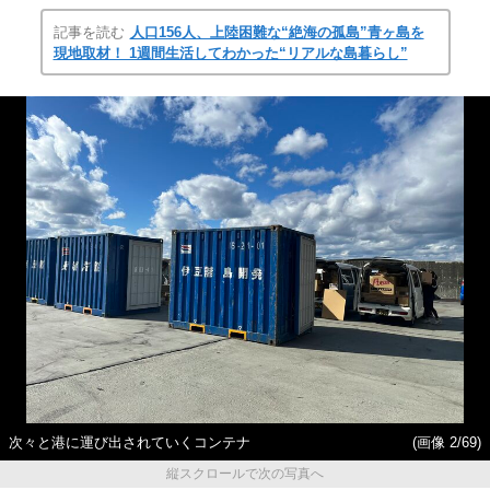
記事を読む
人口156人、上陸困難な“絶海の孤島”青ヶ島を
現地取材！ 1週間生活してわかった“リアルな島暮らし”
次々と港に運び出されていくコンテナ
(画像 2/69)
縦スクロールで次の写真へ