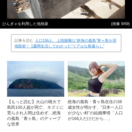
ひんぎゃを利用した地熱釜
(画像 9/69)
記事を読む
人口156人、上陸困難な“絶海の孤島”青ヶ島を現
地取材！ 1週間生活してわかった“リアルな島暮らし”
【もっと読む】火山の噴火で
絶海の孤島・青ヶ島在住の38
島民100人超が死亡、ネズミに
歳女性が明かす、“日本一人口
荒らされ人間は住めず…絶海
が少ない村”の結婚事情「人口
の孤島「青ヶ島」のディープ
が166人だけだから…」
な世界