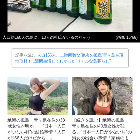
人口約160人の島に、10人の杜氏がいるのだそう
(画像 15/69)
記事を読む
人口156人、上陸困難な“絶海の孤島”青ヶ島を現
地取材！ 1週間生活してわかった“リアルな島暮らし”
絶海の孤島・青ヶ島在住の38
【続きを読む】絶海の孤島・
歳女性が明かす、“日本一人口
青ヶ島在住の40歳女性が語
が少ない村”の結婚事情「人口
る、“日本一人口が少ない村”の
が166人だけだから…」
男女の出会い事情「家族のよ