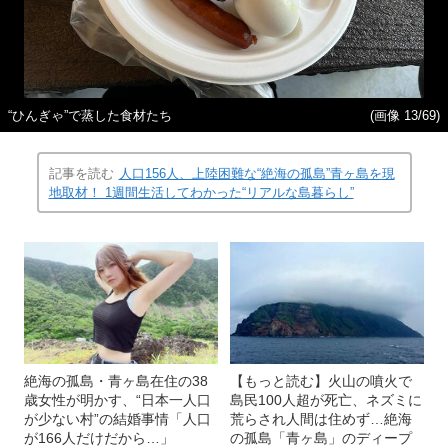
“ひんぎゃ”で蒸した食材たち
(画像 13/69)
記事を読む
人口156人、上陸困難な“絶海の孤島”青ヶ島を現
地取材！ 1週間生活してわかった“リアルな島暮らし”
絶海の孤島・青ヶ島在住の38
【もっと読む】火山の噴火で
歳女性が明かす、“日本一人口
島民100人超が死亡、ネズミに
が少ない村”の結婚事情「人口
荒らされ人間は住めず…絶海
が166人だけだから…」
の孤島「青ヶ島」のディープ