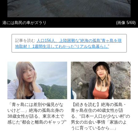
港には島民の車がズラリ
(画像 5/69)
記事を読む
人口156人、上陸困難な“絶海の孤島”青ヶ島を現
地取材！ 1週間生活してわかった“リアルな島暮らし”
「青ヶ島には差別や偏見がな
【続きを読む】絶海の孤島・
いけど…」絶海の孤島出身の
青ヶ島在住の40歳女性が語
38歳女性が語る、東京本土で
る、“日本一人口が少ない村”の
感じた“都会と離島のギャップ”
男女の出会い事情「家族のよ
うに育っているから…」