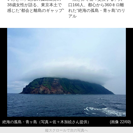
38歳女性が語る、東京本土で
口166人、都心から360キロ離
感じた“都会と離島のギャップ”
れた“絶海の孤島・青ヶ島”のリ
アル
絶海の孤島・青ヶ島（写真＝佐々木加絵さん提供）
(画像 22/69)
縦スクロールで次の写真へ