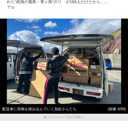
れた“絶海の孤島・青ヶ島”のリ
が166人だけだから…」
アル
配送車に荷物を積み込んでいく加絵さんたち
(画像 4/69)
縦スクロールで次の写真へ