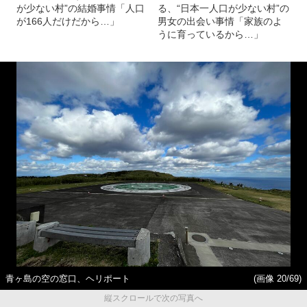
が少ない村”の結婚事情「人口
る、“日本一人口が少ない村”の
が166人だけだから…」
男女の出会い事情「家族のよ
うに育っているから…」
青ヶ島の空の窓口、ヘリポート
(画像 20/69)
縦スクロールで次の写真へ