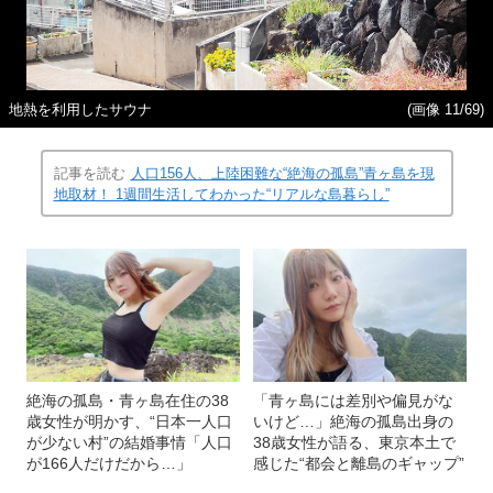
地熱を利用したサウナ
(画像 11/69)
記事を読む
人口156人、上陸困難な“絶海の孤島”青ヶ島を現
地取材！ 1週間生活してわかった“リアルな島暮らし”
絶海の孤島・青ヶ島在住の38
「青ヶ島には差別や偏見がな
歳女性が明かす、“日本一人口
いけど…」絶海の孤島出身の
が少ない村”の結婚事情「人口
38歳女性が語る、東京本土で
が166人だけだから…」
感じた“都会と離島のギャップ”