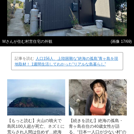
Mさんが住む村営住宅の外観
(画像 17/69)
記事を読む
人口156人、上陸困難な“絶海の孤島”青ヶ島を現
地取材！ 1週間生活してわかった“リアルな島暮らし”
【もっと読む】火山の噴火で
【続きを読む】絶海の孤島・
島民100人超が死亡、ネズミに
青ヶ島在住の40歳女性が語
荒らされ人間は住めず…絶海
る、“日本一人口が少ない村”の