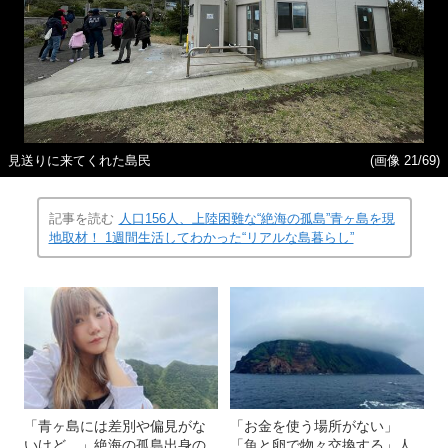
見送りに来てくれた島民
(画像 21/69)
記事を読む
人口156人、上陸困難な“絶海の孤島”青ヶ島を現
地取材！ 1週間生活してわかった“リアルな島暮らし”
「青ヶ島には差別や偏見がな
「お金を使う場所がない」
いけど…」絶海の孤島出身の
「魚と卵で物々交換する」人