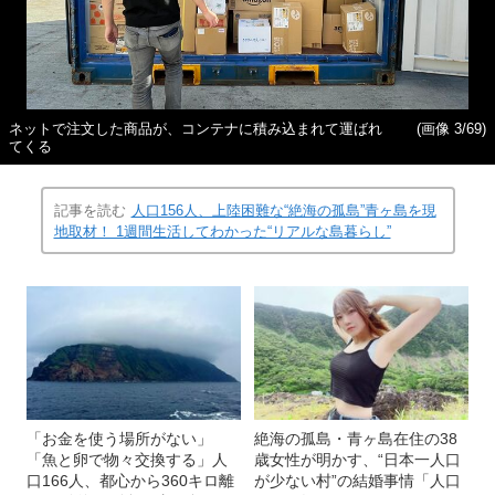
ネットで注文した商品が、コンテナに積み込まれて運ばれ
(画像 3/69)
てくる
記事を読む
人口156人、上陸困難な“絶海の孤島”青ヶ島を現
地取材！ 1週間生活してわかった“リアルな島暮らし”
「お金を使う場所がない」
絶海の孤島・青ヶ島在住の38
「魚と卵で物々交換する」人
歳女性が明かす、“日本一人口
口166人、都心から360キロ離
が少ない村”の結婚事情「人口