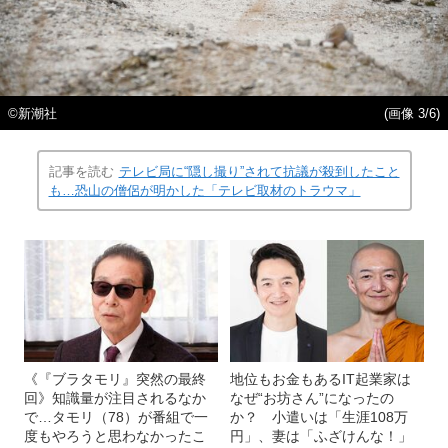
©新潮社
(画像 3/6)
記事を読む
テレビ局に“隠し撮り”されて抗議が殺到したこと
も…恐山の僧侶が明かした「テレビ取材のトラウマ」
《『ブラタモリ』突然の最終
地位もお金もあるIT起業家は
回》知識量が注目されるなか
なぜ“お坊さん”になったの
で…タモリ（78）が番組で一
か？ 小遣いは「生涯108万
度もやろうと思わなかったこ
円」、妻は「ふざけんな！」