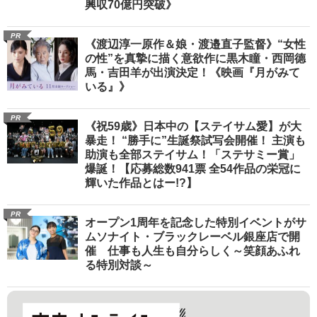
興収70億円突破》
PR
《渡辺淳一原作＆娘・渡邉直子監督》“女性
の性”を真摯に描く意欲作に黒木瞳・西岡德
馬・吉田羊が出演決定！《映画『月がみて
いる』》
PR
《祝59歳》日本中の【ステイサム愛】が大
暴走！ “勝手に”生誕祭試写会開催！ 主演も
助演も全部ステイサム！「ステサミー賞」
爆誕！【応募総数941票 全54作品の栄冠に
輝いた作品とはー!?】
PR
オープン1周年を記念した特別イベントがサ
ムソナイト・ブラックレーベル銀座店で開
催 仕事も人生も自分らしく～笑顔あふれ
る特別対談～