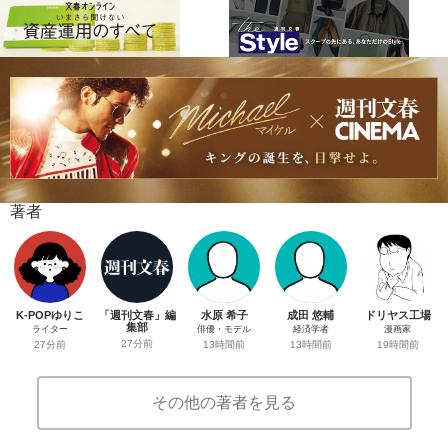
著者
K-POPゆりこ
「週刊文春」編
水原 希子
成田 悠輔
ドリヤス工場
集部
ライター
俳優・モデル
経済学者
漫画家
27分前
27分前
13時間前
13時間前
19時間前
その他の著者を見る