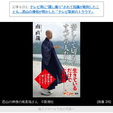
記事を読む
テレビ局に“隠し撮り”されて抗議が殺到したこ
とも…恐山の僧侶が明かした「テレビ取材のトラウマ」
恐山の禅僧の南直哉さん ©新潮社
(画像 2/6)
縦スクロールで次の写真へ