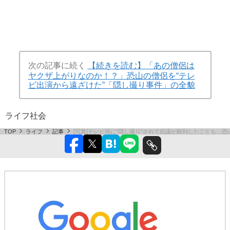
次の記事に続く
【続きを読む】「あの僧侶は
ヤクザ上がりなのか！？」恐山の僧侶を“テレ
ビ出演から遠ざけた”「隠し撮り事件」の全貌
ライフ
社会
TOP
ライフ
記事
[写真]テレビ局に“隠し撮り”されて抗議が殺到したことも…