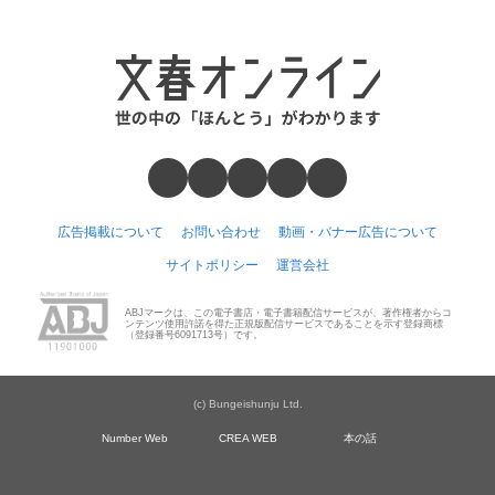
広告掲載について
お問い合わせ
動画・バナー広告について
サイトポリシー
運営会社
ABJマークは、この電子書店・電子書籍配信サービスが、著作権者からコ
ンテンツ使用許諾を得た正規版配信サービスであることを示す登録商標
（登録番号6091713号）です。
(c) Bungeishunju Ltd.
Number Web
CREA WEB
本の話