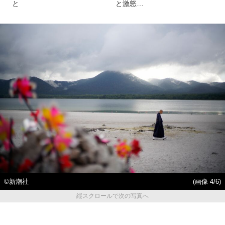
と
と激怒…
©新潮社
(画像 4/6)
縦スクロールで次の写真へ