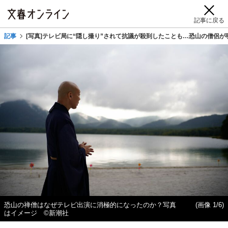
記事に戻る
記事
[写真]テレビ局に“隠し撮り”されて抗議が殺到したことも…恐山の僧侶
恐山の禅僧はなぜテレビ出演に消極的になったのか？写真
(画像 1/6)
はイメージ ©新潮社