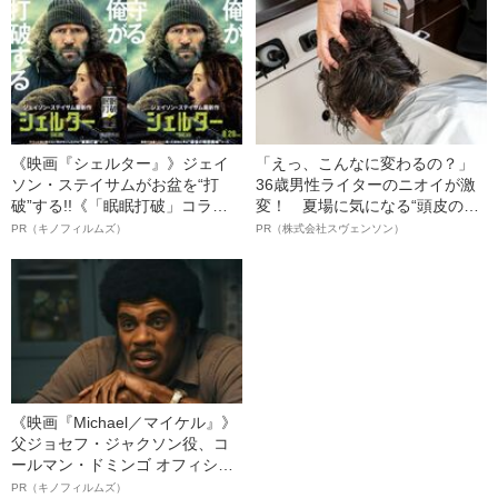
《映画『シェルター』》ジェイ
「えっ、こんなに変わるの？」
ソン・ステイサムがお盆を“打
36歳男性ライターのニオイが激
破”する!!《「眠眠打破」コラ
変！ 夏場に気になる“頭皮のニ
ボ》
オイ”や“ベタつき”を解消す
PR（キノフィルムズ）
PR（株式会社スヴェンソン）
る、“ウィッグのスペシャリス
ト”が生み出した徹底ケアとは
《映画『Michael／マイケル』》
父ジョセフ・ジャクソン役、コ
ールマン・ドミンゴ オフィシャ
ルインタビュー“観客を魅了した
PR（キノフィルムズ）