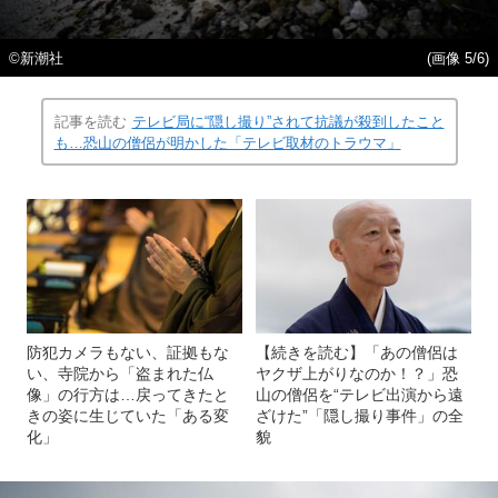
©新潮社
(画像 5/6)
記事を読む
テレビ局に“隠し撮り”されて抗議が殺到したこと
も…恐山の僧侶が明かした「テレビ取材のトラウマ」
防犯カメラもない、証拠もな
【続きを読む】「あの僧侶は
い、寺院から「盗まれた仏
ヤクザ上がりなのか！？」恐
像」の行方は…戻ってきたと
山の僧侶を“テレビ出演から遠
きの姿に生じていた「ある変
ざけた”「隠し撮り事件」の全
化」
貌