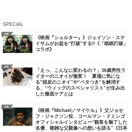
SPECIAL
PR
《映画『シェルター』》ジェイソン・ステ
イサムがお盆を“打破”する!!《「眠眠打破」
コラボ》
PR
「えっ、こんなに変わるの？」36歳男性ラ
イターのニオイが激変！ 夏場に気にな
る“頭皮のニオイ”や“ベタつき”を解消す
る、“ウィッグのスペシャリスト”が生み出
した徹底ケアとは
PR
《映画『Michael／マイケル』》父ジョセ
フ・ジャクソン役、コールマン・ドミンゴ
オフィシャルインタビュー“観客を魅了した
名優、複雑な父親像への想いを語る”《日本