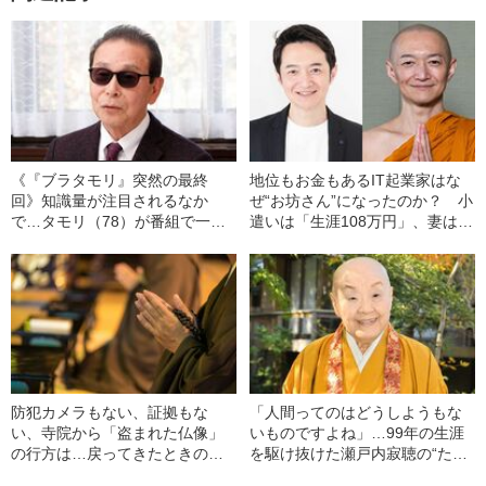
《『ブラタモリ』突然の最終
地位もお金もあるIT起業家はな
回》知識量が注目されるなか
ぜ“お坊さん”になったのか？ 小
で…タモリ（78）が番組で一度
遣いは「生涯108万円」、妻は
もやろうと思わなかったこと
「ふざけんな！」と激怒…
防犯カメラもない、証拠もな
「人間ってのはどうしようもな
い、寺院から「盗まれた仏像」
いものですよね」…99年の生涯
の行方は…戻ってきたときの姿
を駆け抜けた瀬戸内寂聴の“たっ
に生じていた「ある変化」
たひとつの後悔”