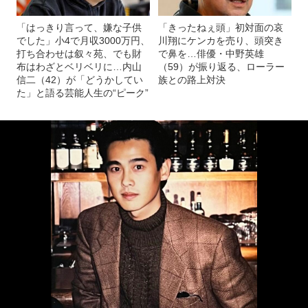
「はっきり言って、嫌な子供
「きったねぇ頭」初対面の哀
でした」小4で月収3000万円、
川翔にケンカを売り、頭突き
打ち合わせは叙々苑、でも財
で鼻を…俳優・中野英雄
布はわざとベリベリに…内山
（59）が振り返る、ローラー
信二（42）が「どうかしてい
族との路上対決
た」と語る芸能人生の“ピーク”