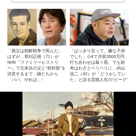
「親父は朝鮮戦争で死んだ」
「はっきり言って、嫌な子供
はずが…草刈正雄（71）が
でした」小4で月収3000万円、
NHK『ファミリーヒストリ
打ち合わせは叙々苑、でも財
ー』で元米兵の父と“初対面”を
布はわざとベリベリに…内山
決意するまで〈娘たちから
信二（42）が「どうかしてい
「パパ、やれば」〉
た」と語る芸能人生の“ピーク”