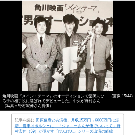
角川映画『メイン・テーマ』のオーディションで薬師丸ひ
(画像 15/44)
ろ子の相手役に選ばれてデビューした。中央が野村さん
（写真＝野村宏伸さん提供）
記事を読む
田原俊彦と共演後、月収15万円→6000万円に爆
増、愛車はポルシェに…「ジャニーさんが俺でいいって」野
村宏伸（59）が明かす『びんびん』シリーズ出演の経緯