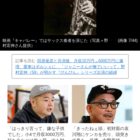
映画『キャバレー』ではサックス奏者を演じた（写真＝野
(画像 7/44)
村宏伸さん提供）
記事を読む
田原俊彦と共演後、月収15万円→6000万円に爆
増、愛車はポルシェに…「ジャニーさんが俺でいいって」野
村宏伸（59）が明かす『びんびん』シリーズ出演の経緯
「はっきり言って、嫌な子供
「きったねぇ頭」初対面の哀
でした」小4で月収3000万円、
川翔にケンカを売り、頭突き