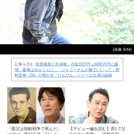
(画像 9/44)
記事を読む
田原俊彦と共演後、月収15万円→6000万円に爆
増、愛車はポルシェに…「ジャニーさんが俺でいいって」野
村宏伸（59）が明かす『びんびん』シリーズ出演の経緯
「親父は朝鮮戦争で死んだ」
【デビュー編を読む】高1で父