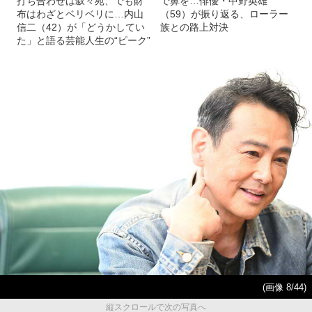
打ち合わせは叙々苑、でも財
で鼻を…俳優・中野英雄
布はわざとベリベリに…内山
（59）が振り返る、ローラー
信二（42）が「どうかしてい
族との路上対決
た」と語る芸能人生の“ピーク”
(画像 8/44)
縦スクロールで次の写真へ