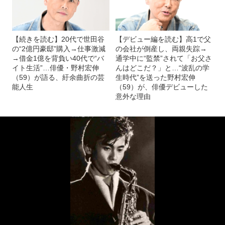
【続きを読む】20代で世田谷
【デビュー編を読む】高1で父
の“2億円豪邸”購入→仕事激減
の会社が倒産し、両親失踪→
→借金1億を背負い40代で“バ
通学中に“監禁”されて「お父さ
イト生活”…俳優・野村宏伸
んはどこだ？」と…“波乱の学
（59）が語る、紆余曲折の芸
生時代”を送った野村宏伸
能人生
（59）が、俳優デビューした
意外な理由