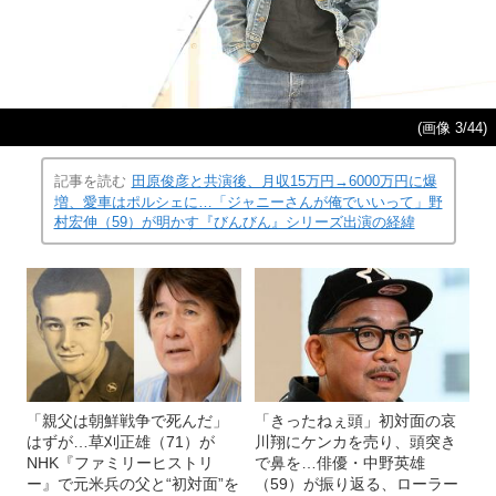
(画像 3/44)
記事を読む
田原俊彦と共演後、月収15万円→6000万円に爆
増、愛車はポルシェに…「ジャニーさんが俺でいいって」野
村宏伸（59）が明かす『びんびん』シリーズ出演の経緯
「親父は朝鮮戦争で死んだ」
「きったねぇ頭」初対面の哀
はずが…草刈正雄（71）が
川翔にケンカを売り、頭突き
NHK『ファミリーヒストリ
で鼻を…俳優・中野英雄
ー』で元米兵の父と“初対面”を
（59）が振り返る、ローラー