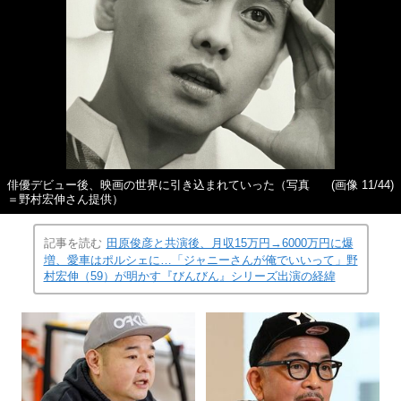
俳優デビュー後、映画の世界に引き込まれていった（写真
(画像 11/44)
＝野村宏伸さん提供）
記事を読む
田原俊彦と共演後、月収15万円→6000万円に爆
増、愛車はポルシェに…「ジャニーさんが俺でいいって」野
村宏伸（59）が明かす『びんびん』シリーズ出演の経緯