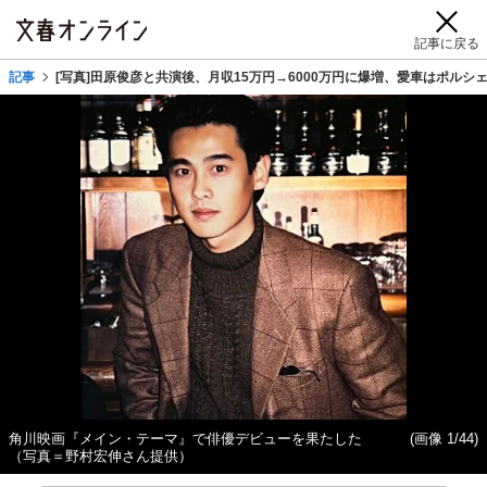
記事に戻る
記事
[写真]田原俊彦と共演後、月収15万円→6000万円に爆増、愛車はポル
角川映画『メイン・テーマ』で俳優デビューを果たした
(画像 1/44)
（写真＝野村宏伸さん提供）