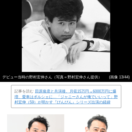
デビュー当時の野村宏伸さん（写真＝野村宏伸さん提供）
(画像 13/44)
記事を読む
田原俊彦と共演後、月収15万円→6000万円に爆
増、愛車はポルシェに…「ジャニーさんが俺でいいって」野
村宏伸（59）が明かす『びんびん』シリーズ出演の経緯