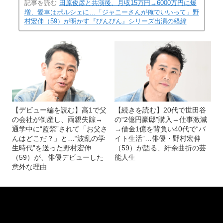
記事を読む
田原俊彦と共演後、月収15万円→6000万円に爆
増、愛車はポルシェに…「ジャニーさんが俺でいいって」野
村宏伸（59）が明かす『びんびん』シリーズ出演の経緯
【デビュー編を読む】高1で父
【続きを読む】20代で世田谷
の会社が倒産し、両親失踪→
の“2億円豪邸”購入→仕事激減
通学中に“監禁”されて「お父さ
→借金1億を背負い40代で“バ
んはどこだ？」と…“波乱の学
イト生活”…俳優・野村宏伸
生時代”を送った野村宏伸
（59）が語る、紆余曲折の芸
（59）が、俳優デビューした
能人生
意外な理由