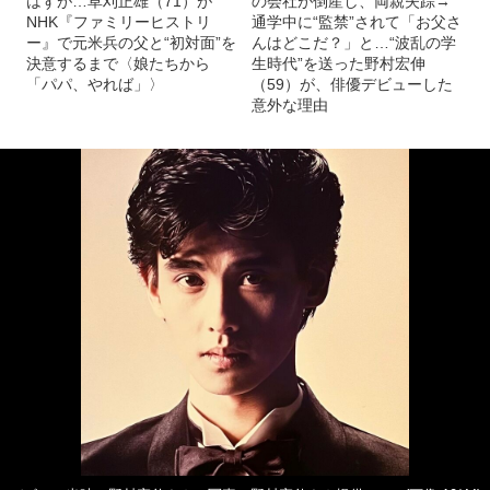
はずが…草刈正雄（71）が
の会社が倒産し、両親失踪→
NHK『ファミリーヒストリ
通学中に“監禁”されて「お父さ
ー』で元米兵の父と“初対面”を
んはどこだ？」と…“波乱の学
決意するまで〈娘たちから
生時代”を送った野村宏伸
「パパ、やれば」〉
（59）が、俳優デビューした
意外な理由