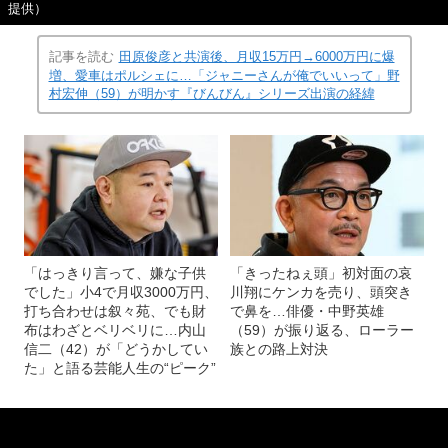
野村さんが20代で建てた“2億円豪邸”（写真＝野村宏伸さん
(画像 21/44)
提供）
記事を読む
田原俊彦と共演後、月収15万円→6000万円に爆
増、愛車はポルシェに…「ジャニーさんが俺でいいって」野
村宏伸（59）が明かす『びんびん』シリーズ出演の経緯
「はっきり言って、嫌な子供
「きったねぇ頭」初対面の哀
でした」小4で月収3000万円、
川翔にケンカを売り、頭突き
打ち合わせは叙々苑、でも財
で鼻を…俳優・中野英雄
布はわざとベリベリに…内山
（59）が振り返る、ローラー
信二（42）が「どうかしてい
族との路上対決
た」と語る芸能人生の“ピーク”