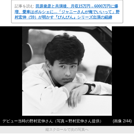
記事を読む
田原俊彦と共演後、月収15万円→6000万円に爆
増、愛車はポルシェに…「ジャニーさんが俺でいいって」野
村宏伸（59）が明かす『びんびん』シリーズ出演の経緯
デビュー当時の野村宏伸さん（写真＝野村宏伸さん提供）
(画像 2/44)
縦スクロールで次の写真へ