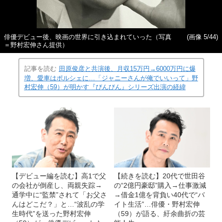
俳優デビュー後、映画の世界に引き込まれていった（写真
(画像 5/44)
＝野村宏伸さん提供）
記事を読む
田原俊彦と共演後、月収15万円→6000万円に爆
増、愛車はポルシェに…「ジャニーさんが俺でいいって」野
村宏伸（59）が明かす『びんびん』シリーズ出演の経緯
【デビュー編を読む】高1で父
【続きを読む】20代で世田谷
の会社が倒産し、両親失踪→
の“2億円豪邸”購入→仕事激減
通学中に“監禁”されて「お父さ
→借金1億を背負い40代で“バ
んはどこだ？」と…“波乱の学
イト生活”…俳優・野村宏伸
生時代”を送った野村宏伸
（59）が語る、紆余曲折の芸