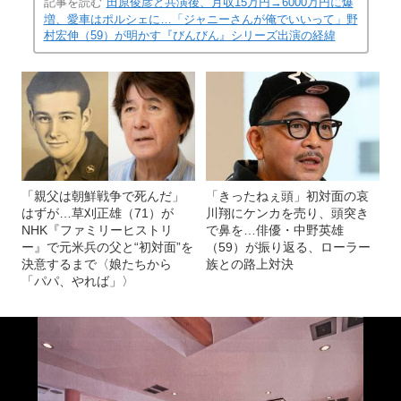
4LDKで、リビングが50畳以上（写真＝野村宏伸さん提供）
(画像 19/44)
記事を読む
田原俊彦と共演後、月収15万円→6000万円に爆
増、愛車はポルシェに…「ジャニーさんが俺でいいって」野
村宏伸（59）が明かす『びんびん』シリーズ出演の経緯
「親父は朝鮮戦争で死んだ」
「きったねぇ頭」初対面の哀
はずが…草刈正雄（71）が
川翔にケンカを売り、頭突き
NHK『ファミリーヒストリ
で鼻を…俳優・中野英雄
ー』で元米兵の父と“初対面”を
（59）が振り返る、ローラー
決意するまで〈娘たちから
族との路上対決
「パパ、やれば」〉