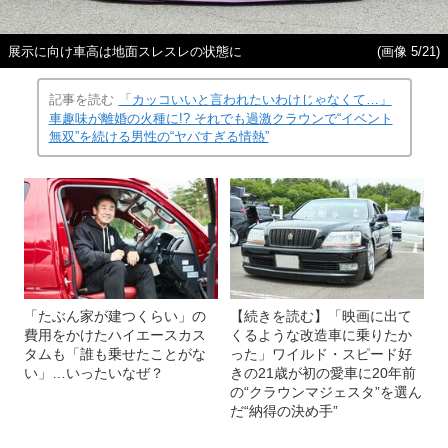
展示に向け車高は地面スレスレの状態に
(画像 5/21)
記事を読む
「カッコいいと言われたいわけじゃなくて…」
車趣味が離婚の火種に!? それでも過激クラウンで“イベント
無双”を続ける男性の“ヤバすぎる情熱”
「たぶん家が建つくらい」の
【続きを読む】「映画に出て
費用をかけたハイエースカス
くるような改造車に乗りたか
タムも「誰も乗せたことがな
った」ワイルド・スピード好
い」…いったいなぜ？
きの21歳が初の愛車に20年前
の“クラウンマジェスタ”を選ん
だ“納得の決め手”