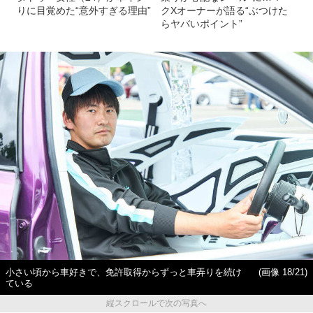
りに目覚めた“意外すぎる理由”
クXオーナーが語る“ぶつけた
らヤバいポイント”
小さい頃から車好きで、免許取得からずっと車弄りを続け
(画像 18/21)
ている
縦スクロールで次の写真へ