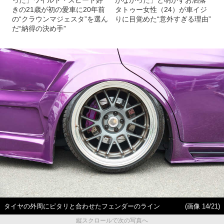
った」ワイルド・スピード好
がなかった」と明かすお洒落
きの21歳が初の愛車に20年前
タトゥー女性（24）が車イジ
の“クラウンマジェスタ”を選ん
りに目覚めた“意外すぎる理由”
だ“納得の決め手”
タイヤの外周にピタリと合わせたフェンダーのライン
(画像 14/21)
縦スクロールで次の写真へ