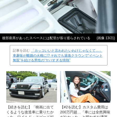
後部座席があったスペースには配管が張り巡らされている
(画像 13/21)
記事を読む
「カッコいいと言われたいわけじゃなくて…」
車趣味が離婚の火種に!? それでも過激クラウンで“イベント
無双”を続ける男性の“ヤバすぎる情熱”
【続きを読む】「映画に出て
【#2を読む】カスタム費用は
くるような改造車に乗りたか
200万円超…「車には全然興味