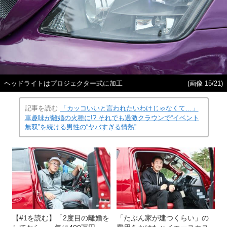
ヘッドライトはプロジェクター式に加工
(画像 15/21)
記事を読む
「カッコいいと言われたいわけじゃなくて…」
車趣味が離婚の火種に!? それでも過激クラウンで“イベント
無双”を続ける男性の“ヤバすぎる情熱”
【#1を読む】「2度目の離婚を
「たぶん家が建つくらい」の