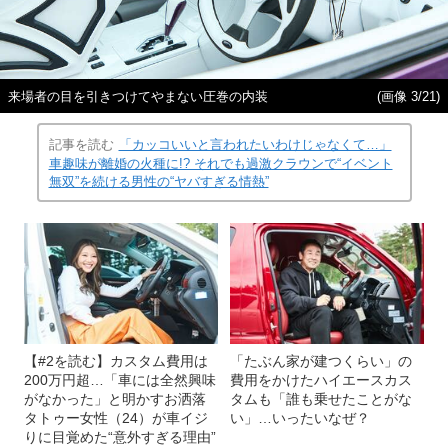
来場者の目を引きつけてやまない圧巻の内装
(画像 3/21)
記事を読む
「カッコいいと言われたいわけじゃなくて…」
車趣味が離婚の火種に!? それでも過激クラウンで“イベント
無双”を続ける男性の“ヤバすぎる情熱”
【#2を読む】カスタム費用は
「たぶん家が建つくらい」の
200万円超…「車には全然興味
費用をかけたハイエースカス
がなかった」と明かすお洒落
タムも「誰も乗せたことがな
タトゥー女性（24）が車イジ
い」…いったいなぜ？
りに目覚めた“意外すぎる理由”