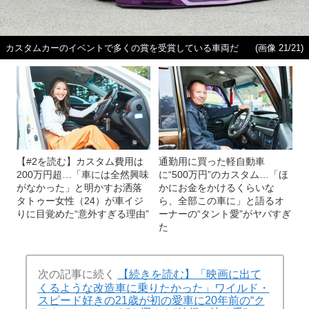
カスタムカーのイベントで多くの賞を受賞している車両だ
(画像 21/21)
【#2を読む】カスタム費用は
通勤用に買った軽自動車
200万円超…「車には全然興味
に“500万円”のカスタム…「ほ
がなかった」と明かすお洒落
かにお金をかけるくらいな
タトゥー女性（24）が車イジ
ら、全部この車に」と語るオ
りに目覚めた“意外すぎる理由”
ーナーの“タント愛”がヤバすぎ
た
次の記事に続く
【続きを読む】「映画に出て
くるような改造車に乗りたかった」ワイルド・
スピード好きの21歳が初の愛車に20年前の“ク