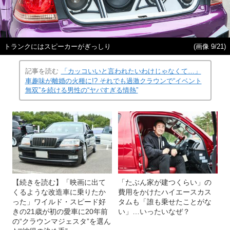
トランクにはスピーカーがぎっしり
(画像 9/21)
記事を読む
「カッコいいと言われたいわけじゃなくて…」
車趣味が離婚の火種に!? それでも過激クラウンで“イベント
無双”を続ける男性の“ヤバすぎる情熱”
【続きを読む】「映画に出て
「たぶん家が建つくらい」の
くるような改造車に乗りたか
費用をかけたハイエースカス
った」ワイルド・スピード好
タムも「誰も乗せたことがな
きの21歳が初の愛車に20年前
い」…いったいなぜ？
の“クラウンマジェスタ”を選ん