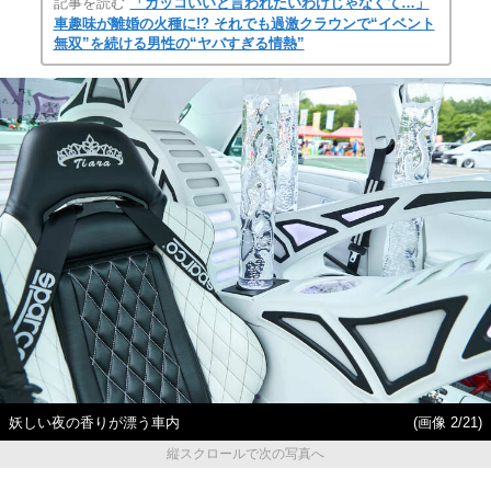
記事を読む
「カッコいいと言われたいわけじゃなくて…」
車趣味が離婚の火種に!? それでも過激クラウンで“イベント
無双”を続ける男性の“ヤバすぎる情熱”
妖しい夜の香りが漂う車内
(画像 2/21)
縦スクロールで次の写真へ