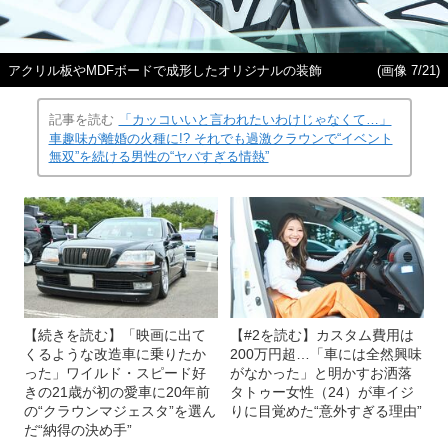
アクリル板やMDFボードで成形したオリジナルの装飾
(画像 7/21)
記事を読む
「カッコいいと言われたいわけじゃなくて…」
車趣味が離婚の火種に!? それでも過激クラウンで“イベント
無双”を続ける男性の“ヤバすぎる情熱”
【続きを読む】「映画に出て
【#2を読む】カスタム費用は
くるような改造車に乗りたか
200万円超…「車には全然興味
った」ワイルド・スピード好
がなかった」と明かすお洒落
きの21歳が初の愛車に20年前
タトゥー女性（24）が車イジ
の“クラウンマジェスタ”を選ん
りに目覚めた“意外すぎる理由”
だ“納得の決め手”