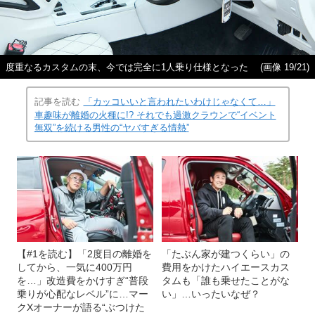
度重なるカスタムの末、今では完全に1人乗り仕様となった
(画像 19/21)
記事を読む
「カッコいいと言われたいわけじゃなくて…」
車趣味が離婚の火種に!? それでも過激クラウンで“イベント
無双”を続ける男性の“ヤバすぎる情熱”
【#1を読む】「2度目の離婚を
「たぶん家が建つくらい」の
してから、一気に400万円
費用をかけたハイエースカス
を…」改造費をかけすぎ“普段
タムも「誰も乗せたことがな
乗りが心配なレベル”に…マー
い」…いったいなぜ？
クXオーナーが語る“ぶつけた