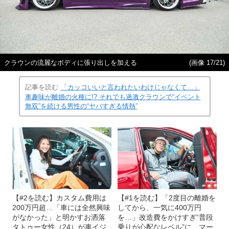
クラウンの流麗なボディに張り出しを加える
(画像 17/21)
記事を読む
「カッコいいと言われたいわけじゃなくて…」
車趣味が離婚の火種に!? それでも過激クラウンで“イベント
無双”を続ける男性の“ヤバすぎる情熱”
【#2を読む】カスタム費用は
【#1を読む】「2度目の離婚を
200万円超…「車には全然興味
してから、一気に400万円
がなかった」と明かすお洒落
を…」改造費をかけすぎ“普段
タトゥー女性（24）が車イジ
乗りが心配なレベル”に…マー