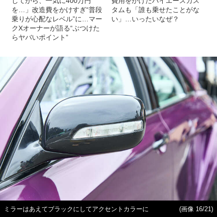
してから、一気に400万円
費用をかけたハイエースカス
を…」改造費をかけすぎ“普段
タムも「誰も乗せたことがな
乗りが心配なレベル”に…マー
い」…いったいなぜ？
クXオーナーが語る“ぶつけた
らヤバいポイント”
ミラーはあえてブラックにしてアクセントカラーに
(画像 16/21)