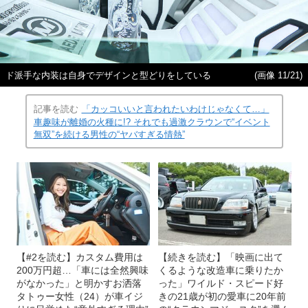
ド派手な内装は自身でデザインと型どりをしている
(画像 11/21)
記事を読む
「カッコいいと言われたいわけじゃなくて…」
車趣味が離婚の火種に!? それでも過激クラウンで“イベント
無双”を続ける男性の“ヤバすぎる情熱”
【#2を読む】カスタム費用は
【続きを読む】「映画に出て
200万円超…「車には全然興味
くるような改造車に乗りたか
がなかった」と明かすお洒落
った」ワイルド・スピード好
タトゥー女性（24）が車イジ
きの21歳が初の愛車に20年前