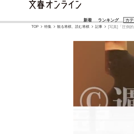
新着
ランキング
カテ
TOP
特集
観る将棋、読む将棋
記事
[写真]「圧倒
スクープ
ニュー
おすすめのキ
#藤田晋
#三
#玉木雄一郎
「90%は失敗する。でも…」本田圭佑が初め
終戦から81年