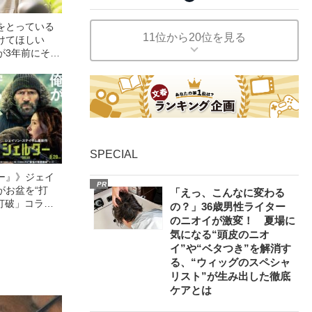
をとっている
11位から20位を見る
けてほしい
が3年前にそう
SPECIAL
ー』》ジェイ
PR
がお盆を“打
「えっ、こんなに変わる
眠打破」コラ
の？」36歳男性ライター
のニオイが激変！ 夏場に
気になる“頭皮のニオ
イ”や“ベタつき”を解消す
る、“ウィッグのスペシャ
リスト”が生み出した徹底
ケアとは