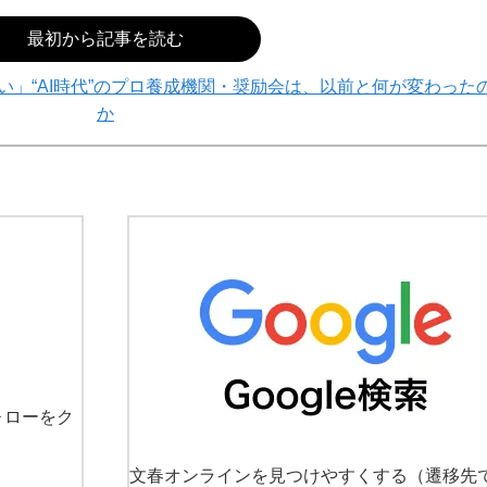
最初から記事を読む
」“AI時代”のプロ養成機関・奨励会は、以前と何が変わった
か
ォローをク
文春オンラインを見つけやすくする
（遷移先