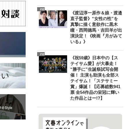
PR
《渡辺淳一原作＆娘・渡邉
直子監督》“女性の性”を
真摯に描く意欲作に黒木
瞳・西岡德馬・吉田羊が出
演決定！《映画『月がみて
いる』》
PR
《祝59歳》日本中の【ス
テイサム愛】が大暴走！
“勝手に”生誕祭試写会開
催！ 主演も助演も全部ス
テイサム！「ステサミー
賞」爆誕！【応募総数941
票 全54作品の栄冠に輝い
た作品とはー!?】