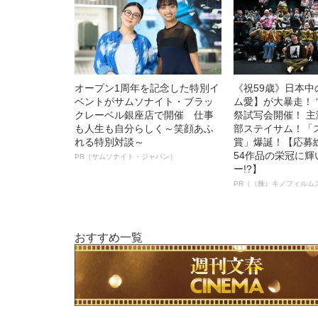
オープン1周年を記念した特別イ
《祝59歳》日本
ベントがサムソナイト・ブラッ
ム愛】が大暴走！ 
クレーベル銀座店で開催 仕事
祭試写会開催！ 
も人生も自分らしく～笑顔あふ
部ステイサム！「
れる特別対談～
賞」爆誕！【応募総
54作品の栄冠に
PR（サムソナイト・ジャパン）
ー!?】
PR（（株）キノフィルム
おすすめ一覧