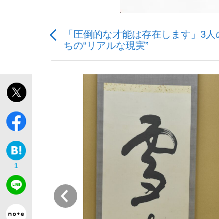
「圧倒的な才能は存在します」3人
ちの“リアルな現実”
「敗因分析は一切聞かれなかった」侍ジャパン選
キングの誕生を、目撃せよ。
the Style
1
前
「目標達成できなかったからと言って…」サッ