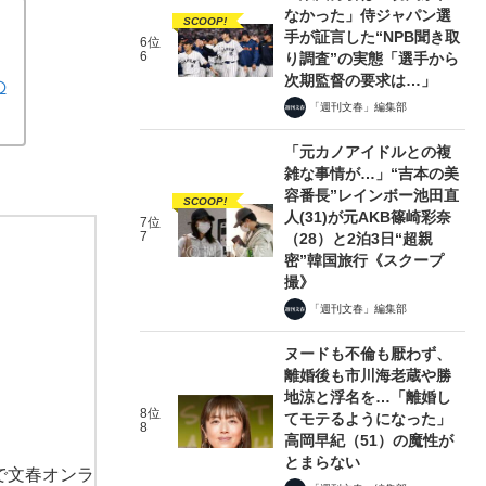
なかった」侍ジャパン選
SCOOP!
手が証言した“NPB聞き取
6位
6
り調査”の実態「選手から
次期監督の要求は…」
の
「週刊文春」編集部
「元カノアイドルとの複
雑な事情が…」“吉本の美
容番長”レインボー池田直
SCOOP!
人(31)が元AKB篠崎彩奈
7位
7
（28）と2泊3日“超親
密”韓国旅行《スクープ
撮》
「週刊文春」編集部
ヌードも不倫も厭わず、
離婚後も市川海老蔵や勝
地涼と浮名を…「離婚し
8位
てモテるようになった」
8
高岡早紀（51）の魔性が
とまらない
で文春オンラ