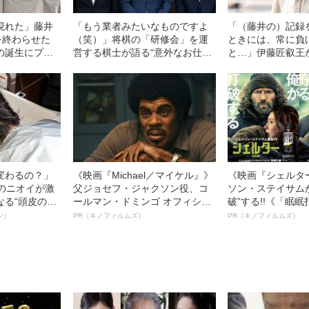
現れた」藤井
「もう業者みたいなものですよ
「（藤井の）記録
を終わらせた
（笑）」将棋の「研修会」を運
ときには、常に負
の誕生にプロ
営する棋士が語る“意外なお仕
と…」伊藤匠叡王
事”とは
語っていた理由
変わるの？」
《映画『Michael／マイケル』》
《映画『シェルタ
ーのニオイが激
父ジョセフ・ジャクソン役、コ
ソン・ステイサム
なる“頭皮のニ
ールマン・ドミンゴ オフィシャ
破”する!!《「眠
”を解消す
ルインタビュー“観客を魅了した
ボ》
ン）
PR（キノフィルムズ）
PR（キノフィルムズ）
スペシャリス
名優、複雑な父親像への想いを
徹底ケアとは
語る”《日本興収70億円突破》