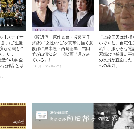
中の【ステイサ
《渡辺淳一原作＆娘・渡邉直子
「上級国民は逮捕
“勝手に”生誕
監督》“女性の性”を真摯に描く意
いですね」自宅住
主演も助演も全
欲作に黒木瞳・西岡德馬・吉田
流出、嫌がらせ電
ステサミー
羊が出演決定！《映画『月がみ
死傷の池袋暴走事
数941票 全
ている』》
の長男が直面した
輝いた作品とは
への暴力」
PR（キノフィルムズ）
ズ）