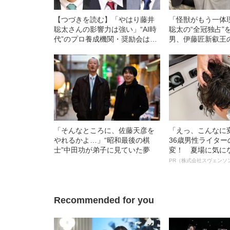
【つづきを読む】「やはり藤井
「怪獣がもう一体
聡太さんの影響力は強い」“AI時
聡太の“全冠独占”
代”のプロ養成機関・奨励会は、
男、伊藤匠新叡王
以前と何が変わったのか
棋士が思うこと
「そんなところに、佐藤天彦を
「えっ、こんなに
やれるかよ…」“昭和最後の棋
36歳男性ライタ
士”中田功が弟子に見ていた夢
変！ 夏場に気に
オイ”や“ベタつき
PR（株式会社スヴェンソ
る、“ウィッグの
ト”が生み出した
Recommended for you