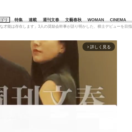
ゴリ
特集
連載
週刊文春
文藝春秋
WOMAN
CINEMA
的な才能は存在します」3人の奨励会幹事が語り明かした、棋士デビューを目指
キーワード入力
ス
エンタメ
ライフ
ビジネス
詳しく見る
arrow_forward_ios
ーワードタグ一覧
山凌輝
#高市早苗
#後藤真希
#森岡毅
#城彰二
#内田有紀
観る将棋、読
#亀和田武
て明かした日本代表監督に...
「最悪の空気のまま解散」W