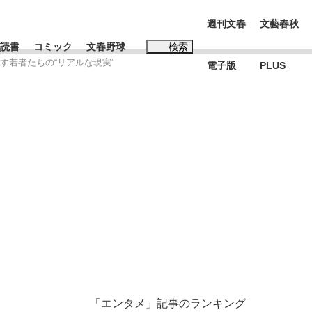
週刊文春
文藝春秋
読書
コミック
文春野球
検索
す若者たちの“リアルな現実”
電子版
PLUS
インタビュー
読書
#松田聖子
む将棋
BC日本代表“敗戦”の真実 選手が明かす...
「エンタメ」記事のランキング