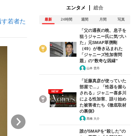
エンタメ
総合
最新
24時間
週間
月間
写真
指す若者た
ない資産運用のすべて
「父の通夜の晩、息子を
狙うジャニー氏に気づい
た」元SMAP草彅剛
（49）が巻き込まれた
が悲しい」『北の国から』倉本聰氏（91...
「ジャニーズ性加害問
題」の“数奇な因縁”
山本 雲丹
「近藤真彦が使っていた
部屋で…」「性器を握ら
NEW
される」ジャニー喜多川
による性加害、語り始め
た被害者たち《徹底取材
の裏側》
次
髙橋 大介
誰がSMAPを“殺した”の