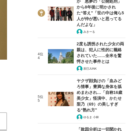
か 悪夢の「公開処刑」
から8年後に明かされ
た“答え”「世の中は俺ら5
人が仲が悪いと思ってる
んだよな」
みきーる
3/7
2度も誘拐された少女の両
親は、犯人に性的に籠絡
4位
されていた……全米を驚
4
愕させた事件とは
辰巳JUNK
ヤクザ顔負けの「血みど
ろ情事」豊満な身体を舐
めまわされ…「自称16歳
5位
美少女」怪演中、かたせ
5
梨乃（69）の美しすぎ
る“熟れ方”
ゆるま 小林
「敗因分析は一切聞かれ