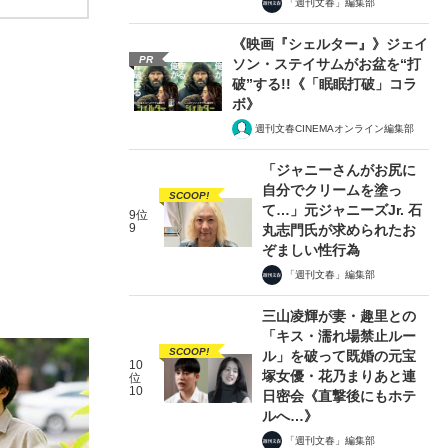
「週刊文春」編集部
《映画『シェルター』》ジェイ
PR
ソン・ステイサムがお盆を“打
破”する!!《「眠眠打破」コラ
ボ》
週刊文春CINEMAオンライン編集部
「ジャニーさんがお尻に
自分でクリームを塗っ
SCOOP!
て…」元ジャニーズJr. 石
9位
9
丸志門氏が求められたお
ぞましい性行為
「週刊文春」編集部
三山凌輝が妻・趣里との
「キス・濡れ場禁止ルー
SCOOP!
ル」を破って既婚の元宝
10
塚女優・花乃まりあと連
位
10
日密会《直撃後にもホテ
ルへ…》
「週刊文春」編集部