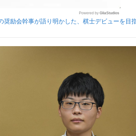
Powered by 
GliaStudios
の奨励会幹事が語り明かした、棋士デビューを目
いまさら聞け
Mute
手が証言した“NPB聞...
「クマが悪者扱いされているの
もっと見る
カー日本代表・森保一監督...