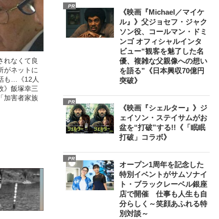
PR
《映画『Michael／マイケ
ル』》父ジョセフ・ジャク
ソン役、コールマン・ドミ
ンゴ オフィシャルインタ
ビュー“観客を魅了した名
されなくて良
優、複雑な父親像への想い
所がネットに
を語る”《日本興収70億円
話も…《12人
突破》
故》飯塚幸三
「加害者家族
PR
《映画『シェルター』》ジ
ェイソン・ステイサムがお
盆を“打破”する!!《「眠眠
打破」コラボ》
PR
オープン1周年を記念した
特別イベントがサムソナイ
ト・ブラックレーベル銀座
店で開催 仕事も人生も自
分らしく～笑顔あふれる特
別対談～