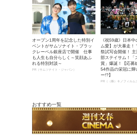
オープン1周年を記念した特別イ
《祝59歳》日本
ベントがサムソナイト・ブラッ
ム愛】が大暴走！ 
クレーベル銀座店で開催 仕事
祭試写会開催！ 
も人生も自分らしく～笑顔あふ
部ステイサム！「
れる特別対談～
賞」爆誕！【応募総
54作品の栄冠に
PR（サムソナイト・ジャパン）
ー!?】
PR（（株）キノフィルム
おすすめ一覧