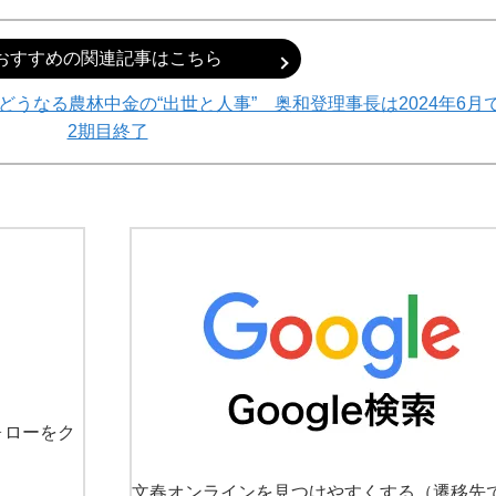
おすすめの関連記事はこちら
うなる農林中金の“出世と人事” 奥和登理事長は2024年6月
2期目終了
ォローをク
文春オンラインを見つけやすくする
（遷移先