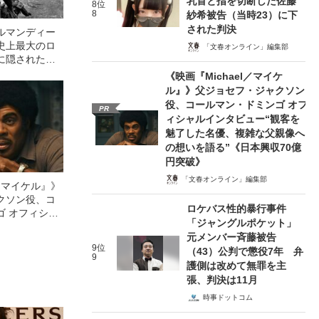
乳首と指を切断した佐藤
8位
8
紗希被告（当時23）に下
された判決
ルマンディー
史上最大のロ
「文春オンライン」編集部
に隠されたヒ
《映画『Michael／マイケ
ル』》父ジョセフ・ジャクソン
役、コールマン・ドミンゴ オフ
PR
ィシャルインタビュー“観客を
魅了した名優、複雑な父親像へ
の想いを語る”《日本興収70億
円突破》
「文春オンライン」編集部
l／マイケル』》
クソン役、コ
ロケバス性的暴行事件
ゴ オフィシャ
「ジャングルポケット」
観客を魅了した
元メンバー斉藤被告
像への想いを
9位
（43）公判で懲役7年 弁
0億円突破》
9
護側は改めて無罪を主
張、判決は11月
時事ドットコム