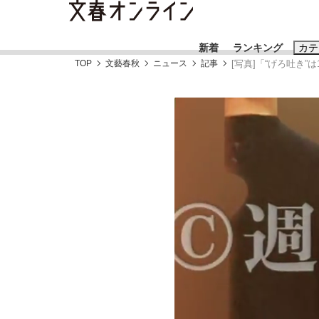
新着
ランキング
カテ
TOP
文藝春秋
ニュース
記事
[写真]「“げろ吐き
スクープ
ニュー
おすすめのキ
#藤田晋
#三
#玉木雄一郎
「90%は失敗する。でも…」本田圭佑が初め
終戦から81年