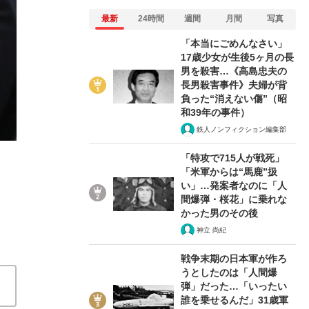
最新
24時間
週間
月間
写真
「本当にごめんなさい」
17歳少女が生後5ヶ月の長
男を殺害…《高島忠夫の
長男殺害事件》夫婦が背
負った“消えない傷”（昭
和39年の事件）
「“げろ吐き”は1回で出し尽くすのが鉄則だが」赤字予想50
鉄人ノンフィクション編集部
の“想定外”とは？
「特攻で715人が戦死」
「米軍からは“馬鹿”扱
2024/07/18
い」…発案者なのに「人
間爆弾・桜花」に乗れな
関連記事
かった男のその後
神立 尚紀
《リーマン・ショック以来の窮地》どうなる農林中金の“出
戦争末期の日本軍が作ろ
で2期目終了
〈“いつもの薬”なら診察不要なのに〉「リ
うとしたのは「人間爆
か？《普及率は0.1%以下》
《不倫スクープ撮》「濃厚
弾」だった…「いったい
腕「ナンバー2」が“深キョン似愛人”と不倫出張を繰り
誰を乗せるんだ」31歳軍