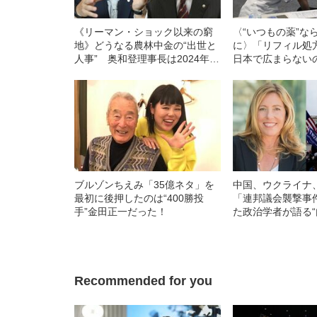
《リーマン・ショック以来の窮
〈“いつもの薬”な
地》どうなる農林中金の“出世と
に〉「リフィル処
人事” 奥和登理事長は2024年6
日本で広まらない
月で2期目終了
率は0.1%以下》
ブルゾンちえみ「35億ネタ」を
中国、ウクライナ
最初に後押したのは“400勝投
「連邦議会襲撃事
手”金田正一だった！
た政治学者が語る
すい国”とは？
Recommended for you