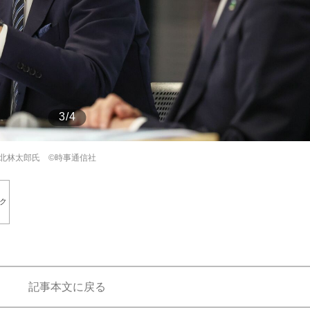
もっと見る
3/4
北林太郎氏 ©時事通信社
ク
記事本文に戻る