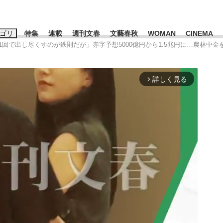
ゴリ
特集
連載
週刊文春
文藝春秋
WOMAN
CINEMA
”は1回で出し尽くすのが鉄則だが」赤字予想5000億円から1.5兆円に…農林中金
キーワード入力
ス
エンタメ
ライフ
ビジネス
詳しく見る
arrow_forward_ios
ーワードタグ一覧
山凌輝
#高市早苗
#後藤真希
#森岡毅
#城彰二
#内田有紀
観る将棋、読
#亀和田武
て明かした日本代表監督に...
「最悪の空気のまま解散」W