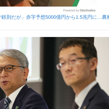
Powered by 
GliaStudios
が鉄則だが」赤字予想5000億円から1.5兆円に…農
いまさら聞け
Mute
手が証言した“NPB聞...
「クマが悪者扱いされているの
もっと見る
カー日本代表・森保一監督...