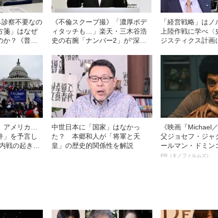
ら診察不要なの
《不倫スクープ撮》「濃厚ボデ
「経営戦略」はノ
方箋」はなぜ
ィタッチも…」楽天・三木谷浩
上陸作戦に学べ〈
のか？《普及
史の右腕「ナンバー2」が“深キ
ジスティクス計画
ョン似愛人”と不倫出張を繰り返
ントとは？〉
していた！《特別背任罪、業務
上横領罪の可能性も浮上》
、アメリカ…
中世日本に「国家」はなかっ
《映画『Michae
件」を予言し
た？ 本郷和人が「将軍と天
父ジョセフ・ジャ
“内戦の起きや
皇」の歴史的関係性を解説
ールマン・ドミン
ルインタビュー“
PR（キノフィルムズ）
名優、複雑な父親
語る”《日本興収7