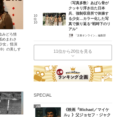
〈写真多数〉あばら骨が
クッキリ浮き出た日本
兵、強制収容所で体操す
10
る少女…カラー化した写
位
10
真で振り返る“戦時下のリ
アル”
血みどろ情
「文春オンライン」編集部
舐めまわさ
美少女」怪演
69）の美しす
11位から20位を見る
SPECIAL
PR
《映画『Michael／マイケ
ル』》父ジョセフ・ジャク