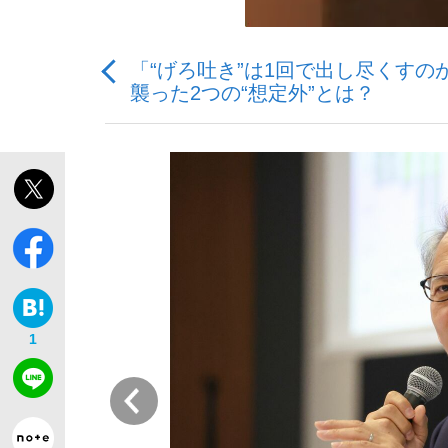
「“げろ吐き”は1回で出し尽くすの
襲った2つの“想定外”とは？
「敗因分析は一切聞かれなかった」侍ジャパン選
キングの誕生を、目撃せよ。
the Style
1
前
「目標達成できなかったからと言って…」サッ