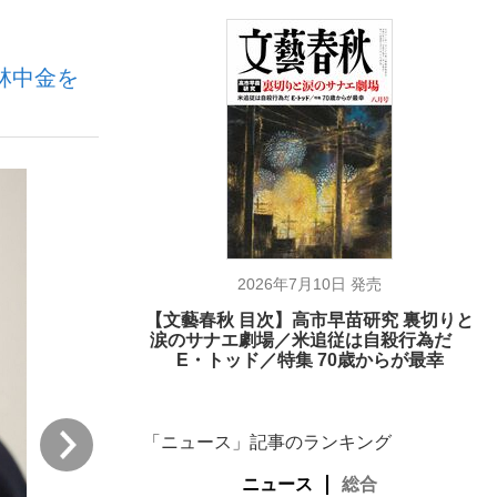
林中金を
ない資産運用のすべて
が悲しい」『北の国から』倉本聰氏（91...
2026年7月10日 発売
【文藝春秋 目次】高市早苗研究 裏切りと
涙のサナエ劇場／米追従は自殺行為だ
E・トッド／特集 70歳からが最幸
次
「ニュース」記事のランキング
ニュース
総合