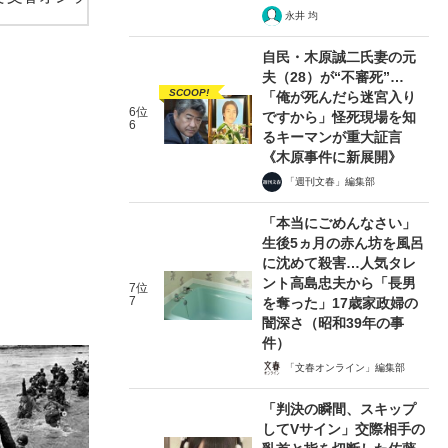
永井 均
自民・木原誠二氏妻の元
夫（28）が“不審死”…
SCOOP!
「俺が死んだら迷宮入り
6位
ですから」怪死現場を知
6
るキーマンが重大証言
《木原事件に新展開》
「週刊文春」編集部
「本当にごめんなさい」
生後5ヵ月の赤ん坊を風呂
に沈めて殺害…人気タレ
ント高島忠夫から「長男
7位
7
を奪った」17歳家政婦の
闇深さ（昭和39年の事
件）
「文春オンライン」編集部
「判決の瞬間、スキップ
してVサイン」交際相手の