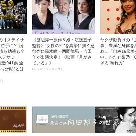
中の【ステイサ
《渡辺淳一原作＆娘・渡邉直子
ヤクザ顔負けの「
“勝手に”生誕
監督》“女性の性”を真摯に描く意
事」豊満な身体を
主演も助演も全
欲作に黒木瞳・西岡德馬・吉田
れ…「自称16歳
ステサミー
羊が出演決定！《映画『月がみ
中、かたせ梨乃（
数941票 全
ている』》
ぎる“熟れ方”
輝いた作品とは
PR（キノフィルムズ）
ズ）