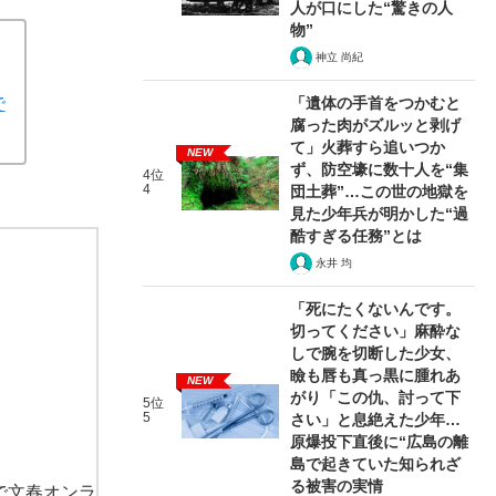
可能性も浮上》
人が口にした“驚きの人
物”
神立 尚紀
で
「遺体の手首をつかむと
腐った肉がズルッと剥げ
て」火葬すら追いつか
NEW
ず、防空壕に数十人を“集
4位
4
団土葬”…この世の地獄を
見た少年兵が明かした“過
酷すぎる任務”とは
永井 均
「死にたくないんです。
切ってください」麻酔な
しで腕を切断した少女、
瞼も唇も真っ黒に腫れあ
NEW
がり「この仇、討って下
5位
5
さい」と息絶えた少年…
原爆投下直後に“広島の離
島で起きていた知られざ
る被害の実情
で文春オンラ