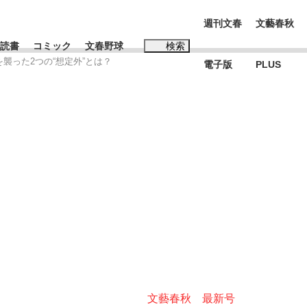
週刊文春
文藝春秋
読書
コミック
文春野球
検索
を襲った2つの“想定外”とは？
電子版
PLUS
インタビュー
読書
#松田聖子
む将棋
BC日本代表“敗戦”の真実 選手が明かす...
文藝春秋 最新号