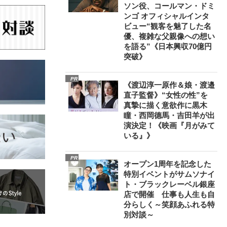
ソン役、コールマン・ドミ
ンゴ オフィシャルインタ
ビュー“観客を魅了した名
優、複雑な父親像への想い
を語る”《日本興収70億円
突破》
PR
《渡辺淳一原作＆娘・渡邉
直子監督》“女性の性”を
真摯に描く意欲作に黒木
瞳・西岡德馬・吉田羊が出
演決定！《映画『月がみて
いる』》
PR
オープン1周年を記念した
特別イベントがサムソナイ
ト・ブラックレーベル銀座
店で開催 仕事も人生も自
分らしく～笑顔あふれる特
別対談～