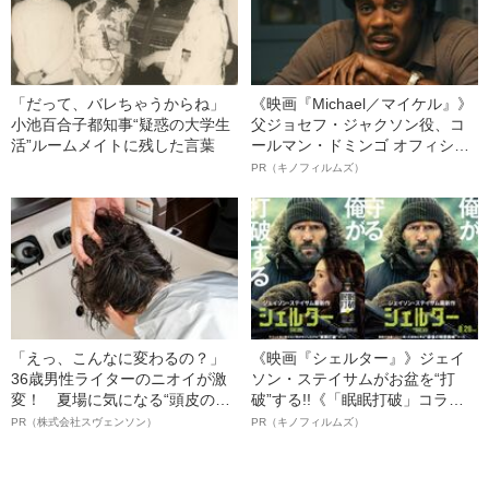
「だって、バレちゃうからね」
《映画『Michael／マイケル』》
小池百合子都知事“疑惑の大学生
父ジョセフ・ジャクソン役、コ
活”ルームメイトに残した言葉
ールマン・ドミンゴ オフィシャ
ルインタビュー“観客を魅了した
PR（キノフィルムズ）
名優、複雑な父親像への想いを
語る”《日本興収70億円突破》
「えっ、こんなに変わるの？」
《映画『シェルター』》ジェイ
36歳男性ライターのニオイが激
ソン・ステイサムがお盆を“打
変！ 夏場に気になる“頭皮のニ
破”する!!《「眠眠打破」コラ
オイ”や“ベタつき”を解消す
ボ》
PR（株式会社スヴェンソン）
PR（キノフィルムズ）
る、“ウィッグのスペシャリス
ト”が生み出した徹底ケアとは