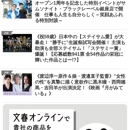
オープン1周年を記念した特別イベントがサ
ムソナイト・ブラックレーベル銀座店で開
催 仕事も人生も自分らしく～笑顔あふれ
る特別対談～
PR
《祝59歳》日本中の【ステイサム愛】が大
暴走！ “勝手に”生誕祭試写会開催！ 主演も
助演も全部ステイサム！「ステサミー賞」
爆誕！【応募総数941票 全54作品の栄冠に
輝いた作品とはー!?】
PR
《渡辺淳一原作＆娘・渡邉直子監督》“女性
の性”を真摯に描く意欲作に黒木瞳・西岡德
馬・吉田羊が出演決定！《映画『月がみて
いる』》