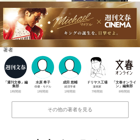
著者
「週刊文春」編
水原 希子
成田 悠輔
ドリヤス工場
「文春オンライ
集部
ン」編集部
俳優・モデル
経済学者
漫画家
1時間前
8時間前
1時間前
1時間前
7時間前
その他の著者を見る