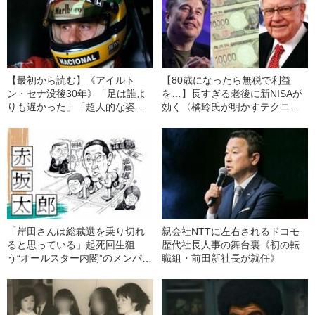
【最初から読む】《アイルト
【80歳になったら無税で利益
ン・セナ没後30年》「足は誰よ
を…】長すぎる老後に新NISAが
りも遅かった」「超人的な姿は
効く〈橘玲氏が明かすテクニッ
浮かばない」中嶋悟、木内健
ク〉
雄、古舘伊知郎が語る“意外な真
実”
「岸田さんは総裁選を乗り切れ
親会社NTTに左右されるドコモ
ると思っている」起死回生狙
歴代社長人事の舞台裏《初の転
う“オールスター内閣”のメンバー
職組・前田新社長が就任》
とは？