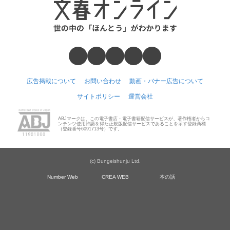
広告掲載について
お問い合わせ
動画・バナー広告について
サイトポリシー
運営会社
ABJマークは、この電子書店・電子書籍配信サービスが、著作権者からコ
ンテンツ使用許諾を得た正規版配信サービスであることを示す登録商標
（登録番号6091713号）です。
(c) Bungeishunju Ltd.
Number Web
CREA WEB
本の話