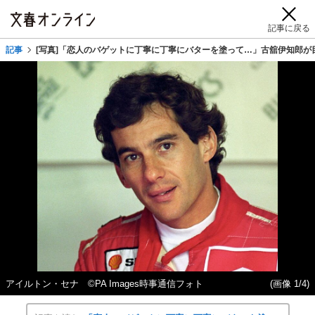
記事に戻る
記事
[写真]「恋人のバゲットに丁寧に丁寧にバターを塗って…」古舘伊知郎が
アイルトン・セナ ©PA Images時事通信フォト
(画像 1/4)