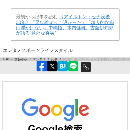
最初から記事を読む
《アイルトン・セナ没後
30年》「足は誰よりも遅かった」「超人的な姿
は浮かばない」中嶋悟、木内健雄、古舘伊知郎
が語る“意外な真実”
エンタメ
スポーツ
ライフスタイル
TOP
文藝春秋
エンタメ
記事
[写真]「恋人のバゲットに丁寧に丁寧にバタ