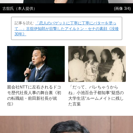
古舘氏（本人提供）
(画像 3/4)
記事を読む
「恋人のバゲットに丁寧に丁寧にバターを塗っ
て…」古舘伊知郎が目撃したアイルトン・セナの素顔《没後
30年》
親会社NTTに左右されるドコ
「だって、バレちゃうから
モ歴代社長人事の舞台裏《初
ね」小池百合子都知事“疑惑の
の転職組・前田新社長が就
大学生活”ルームメイトに残し
任》
た言葉