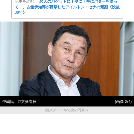
記事を読む
「恋人のバゲットに丁寧に丁寧にバターを塗っ
て…」古舘伊知郎が目撃したアイルトン・セナの素顔《没後
30年》
中嶋氏 ©文藝春秋
(画像 2/4)
縦スクロールで次の写真へ