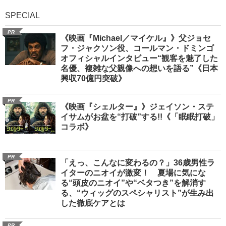
SPECIAL
PR
《映画『Michael／マイケル』》父ジョセ
フ・ジャクソン役、コールマン・ドミンゴ
オフィシャルインタビュー“観客を魅了した
名優、複雑な父親像への想いを語る”《日本
興収70億円突破》
PR
《映画『シェルター』》ジェイソン・ステ
イサムがお盆を“打破”する!!《「眠眠打破」
コラボ》
PR
「えっ、こんなに変わるの？」36歳男性ラ
イターのニオイが激変！ 夏場に気にな
る“頭皮のニオイ”や“ベタつき”を解消す
る、“ウィッグのスペシャリスト”が生み出
した徹底ケアとは
PR