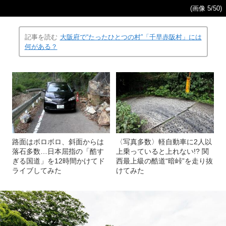
(画像 5/50)
記事を読む
大阪府で“たったひとつの村”「千早赤阪村」には
何がある？
路面はボロボロ、斜面からは
〈写真多数〉軽自動車に2人以
落石多数…日本屈指の「酷す
上乗っていると上れない!? 関
ぎる国道」を12時間かけてド
西最上級の酷道“暗峠”を走り抜
ライブしてみた
けてみた