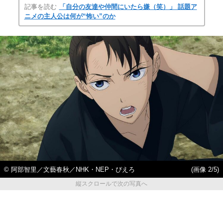
記事を読む
「自分の友達や仲間にいたら嫌（笑）」 話題ア
ニメの主人公は何が“怖い”のか
© 阿部智里／文藝春秋／NHK・NEP・ぴえろ
(画像 2/5)
縦スクロールで次の写真へ