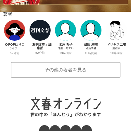
著者
K-POPゆりこ
「週刊文春」編
水原 希子
成田 悠輔
ドリヤス工場
集部
ライター
俳優・モデル
経済学者
漫画家
52分前
52分前
13時間前
13時間前
19時間前
その他の著者を見る