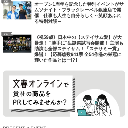
PR
オープン1周年を記念した特別イベントがサ
ムソナイト・ブラックレーベル銀座店で開
催 仕事も人生も自分らしく～笑顔あふれ
る特別対談～
PR
《祝59歳》日本中の【ステイサム愛】が大
暴走！ “勝手に”生誕祭試写会開催！ 主演も
助演も全部ステイサム！「ステサミー賞」
爆誕！【応募総数941票 全54作品の栄冠に
輝いた作品とはー!?】