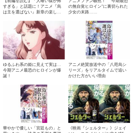
【前編を読む】「人喰い猿が怖
アニメファン騒然！ “今期最恐
すぎる」と話題に！アニメ『烏
の無自覚ヒロイン”に裏切られた
は主を選ばない』新章の楽しみ
少女の末路……
方
ゆるふわ系の姫に見えて実は…
アニメ絶賛放送中の「八咫烏シ
今期アニメ最恐のヒロインが爆
リーズ」をリアルタイムで追い
誕！
かけた方がいい理由
華やかで優しい「宮廷もの」と
《映画『シェルター』》ジェイ