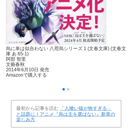
烏に単は似合わない 八咫烏シリーズ 1 (文春文庫) (文春文
庫 あ 65-1)
阿部 智里
文藝春秋
2014年6月10日 発売
Amazonで購入する
最初から記事を読む
「人喰い猿が怖すぎる」
と話題に！アニメ『烏は主を選ばない』新章の
楽しみ方