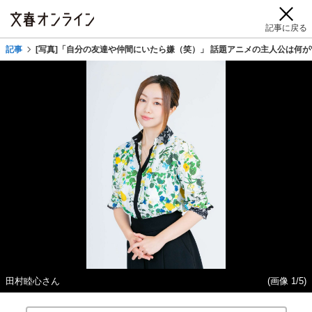
記事に戻る
記事
[写真]「自分の友達や仲間にいたら嫌（笑）」 話題アニメの主人公は何が
田村睦心さん
(画像 1/5)