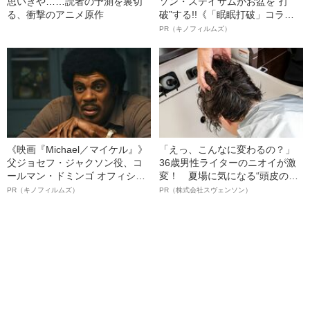
思いきや……読者の予測を裏切
ソン・ステイサムがお盆を“打
る、衝撃のアニメ原作
破”する!!《「眠眠打破」コラ
ボ》
PR（キノフィルムズ）
《映画『Michael／マイケル』》
「えっ、こんなに変わるの？」
父ジョセフ・ジャクソン役、コ
36歳男性ライターのニオイが激
ールマン・ドミンゴ オフィシャ
変！ 夏場に気になる“頭皮のニ
ルインタビュー“観客を魅了した
オイ”や“ベタつき”を解消す
PR（キノフィルムズ）
PR（株式会社スヴェンソン）
名優、複雑な父親像への想いを
る、“ウィッグのスペシャリス
語る”《日本興収70億円突破》
ト”が生み出した徹底ケアとは