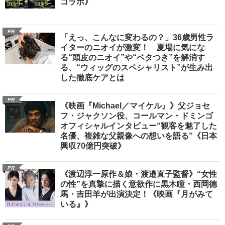
コラボ》
PR
「えっ、こんなに変わるの？」36歳男性ラ
イターのニオイが激変！ 夏場に気にな
る“頭皮のニオイ”や“ベタつき”を解消す
る、“ウィッグのスペシャリスト”が生み出
した徹底ケアとは
PR
《映画『Michael／マイケル』》父ジョセ
フ・ジャクソン役、コールマン・ドミンゴ
オフィシャルインタビュー“観客を魅了した
名優、複雑な父親像への想いを語る”《日本
興収70億円突破》
PR
《渡辺淳一原作＆娘・渡邉直子監督》“女性
の性”を真摯に描く意欲作に黒木瞳・西岡德
馬・吉田羊が出演決定！《映画『月がみて
いる』》