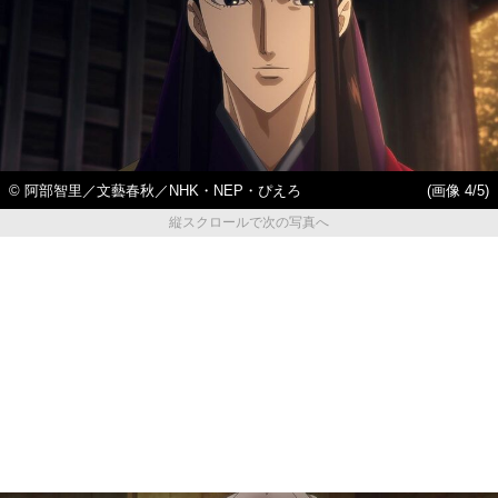
© 阿部智里／文藝春秋／NHK・NEP・ぴえろ
(画像 4/5)
縦スクロールで次の写真へ