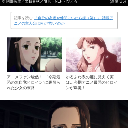
© 阿部智里／文藝春秋／NHK・NEP・ぴえろ
(画像 3/5)
記事を読む
「自分の友達や仲間にいたら嫌（笑）」 話題ア
ニメの主人公は何が“怖い”のか
アニメファン騒然！ “今期最
ゆるふわ系の姫に見えて実
恐の無自覚ヒロイン”に裏切ら
は…今期アニメ最恐のヒロイ
れた少女の末路……
ンが爆誕！