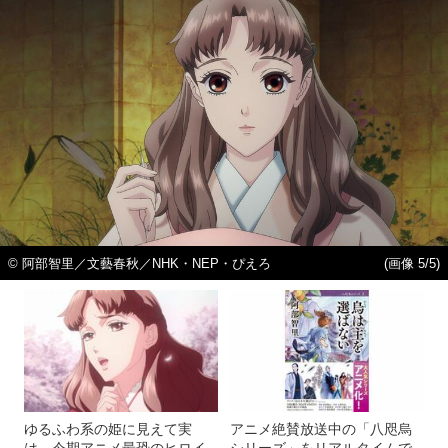
© 阿部智里／文藝春秋／NHK・NEP・ぴえろ
(画像 5/5)
ゆるふわ系の姫に見えて実
アニメ絶賛放送中の「八咫烏
は…今期アニメ最恐のヒロイ
シリーズ」をリアルタイムで