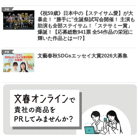
PR
《祝59歳》日本中の【ステイサム愛】が大
暴走！ “勝手に”生誕祭試写会開催！ 主演も
助演も全部ステイサム！「ステサミー賞」
爆誕！【応募総数941票 全54作品の栄冠に
輝いた作品とはー!?】
PR
文藝春秋SDGsエッセイ大賞2026大募集