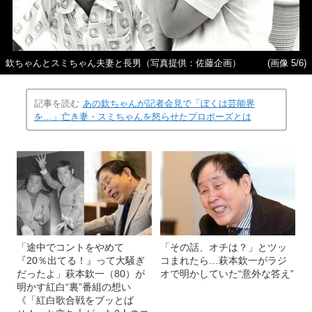
欽ちゃんとスミちゃん夫妻と長男（写真提供：佐藤企画）
(画像 5/6)
記事を読む
あの欽ちゃんが記者会見で「ぼくは芸能界
を…」亡き妻・スミちゃんを怒らせたプロポーズとは
「途中でコントをやめて
「その話、オチは？」とツッ
『20％出てる！』って大騒ぎ
コまれたら…萩本欽一がラジ
だったよ」萩本欽一（80）が
オで明かしていた“意外な答え”
明かす紅白“裏”番組の想い
《「紅白歌合戦をブッとば