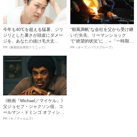
今年も40℃を超える猛暑。ジリ
“順風満帆”な会社を父から受け継
ジリとした暑さが頭皮にダメー
いだ矢先、リーマンショック
ジを。あなたの抜け毛大丈
で“絶望的状況”に…→「一時期は
夫！？
納品3年待ち」のヒット商品を生
PR（銀座総合美容クリニック）
PR（オープンハウスグループ）
んで危機を脱した四代目社長が
明かす、“逆転の戦術”
《映画『Michael／マイケル』》
父ジョセフ・ジャクソン役、コ
ールマン・ドミンゴ オフィシャ
ルインタビュー“観客を魅了した
PR（キノフィルムズ）
名優、複雑な父親像への想いを
語る”《日本興収70億円突破》