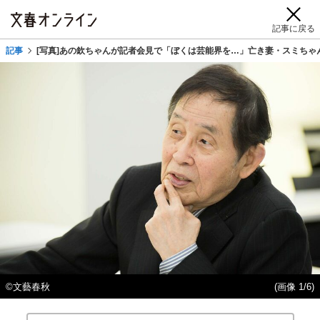
記事に戻る
記事
[写真]あの欽ちゃんが記者会見で「ぼくは芸能界を…」亡き妻・スミちゃ
©文藝春秋
(画像 1/6)