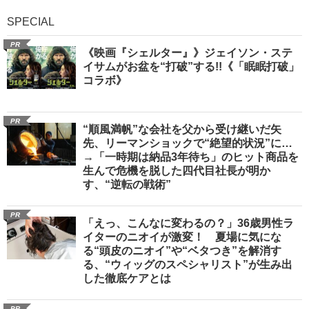
SPECIAL
PR
《映画『シェルター』》ジェイソン・ステ
イサムがお盆を“打破”する!!《「眠眠打破」
コラボ》
PR
“順風満帆”な会社を父から受け継いだ矢
先、リーマンショックで“絶望的状況”に…
→「一時期は納品3年待ち」のヒット商品を
生んで危機を脱した四代目社長が明か
す、“逆転の戦術”
PR
「えっ、こんなに変わるの？」36歳男性ラ
イターのニオイが激変！ 夏場に気にな
る“頭皮のニオイ”や“ベタつき”を解消す
る、“ウィッグのスペシャリスト”が生み出
した徹底ケアとは
PR