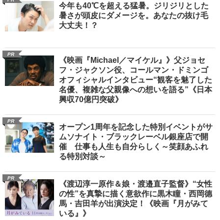
今年も40℃を超える猛暑。ジリジリとした
暑さが頭皮にダメージを。あなたの抜け毛
大丈夫！？
PR
《映画『Michael／マイケル』》父ジョセ
フ・ジャクソン役、コールマン・ドミンゴ
オフィシャルインタビュー“観客を魅了した
名優、複雑な父親像への想いを語る”《日本
興収70億円突破》
PR
オープン1周年を記念した特別イベントがサ
ムソナイト・ブラックレーベル銀座店で開
催 仕事も人生も自分らしく～笑顔あふれ
る特別対談～
PR
《渡辺淳一原作＆娘・渡邉直子監督》“女性
の性”を真摯に描く意欲作に黒木瞳・西岡德
馬・吉田羊が出演決定！《映画『月がみて
いる』》