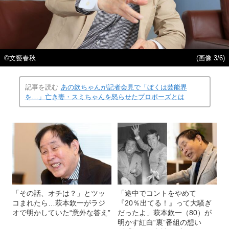
©文藝春秋
(画像 3/6)
記事を読む
あの欽ちゃんが記者会見で「ぼくは芸能界
を…」亡き妻・スミちゃんを怒らせたプロポーズとは
「その話、オチは？」とツッ
「途中でコントをやめて
コまれたら…萩本欽一がラジ
『20％出てる！』って大騒ぎ
オで明かしていた“意外な答え”
だったよ」萩本欽一（80）が
明かす紅白“裏”番組の想い