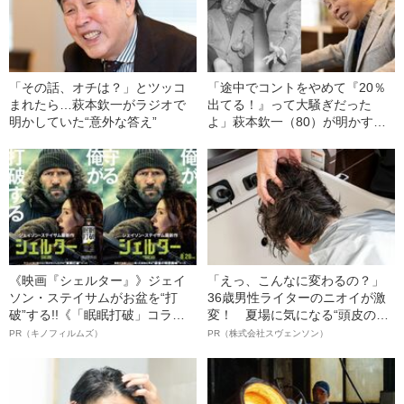
「その話、オチは？」とツッコ
「途中でコントをやめて『20％
まれたら…萩本欽一がラジオで
出てる！』って大騒ぎだった
明かしていた“意外な答え”
よ」萩本欽一（80）が明かす紅
白“裏”番組の想い《「紅白歌合戦
をブッとばせ！」と立ち上がっ
た2人のコメディアンの物語》
《映画『シェルター』》ジェイ
「えっ、こんなに変わるの？」
ソン・ステイサムがお盆を“打
36歳男性ライターのニオイが激
破”する!!《「眠眠打破」コラ
変！ 夏場に気になる“頭皮のニ
ボ》
オイ”や“ベタつき”を解消す
PR（キノフィルムズ）
PR（株式会社スヴェンソン）
る、“ウィッグのスペシャリス
ト”が生み出した徹底ケアとは