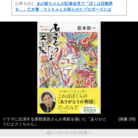
記事を読む
あの欽ちゃんが記者会見で「ぼくは芸能界
を…」亡き妻・スミちゃんを怒らせたプロポーズとは
ドラマに出演する香取慎吾さんが表紙を描いた『ありがと
(画像 2/6)
うだよスミちゃん』
縦スクロールで次の写真へ