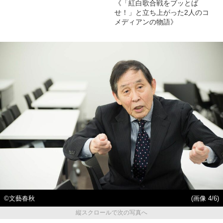
《「紅白歌合戦をブッとば
せ！」と立ち上がった2人のコ
メディアンの物語》
©文藝春秋
(画像 4/6)
縦スクロールで次の写真へ