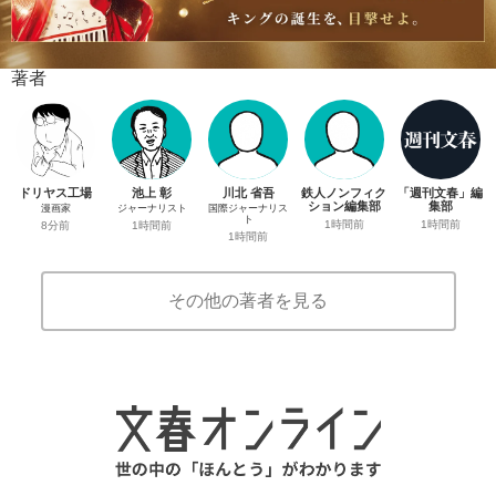
著者
ドリヤス工場
池上 彰
川北 省吾
鉄人ノンフィク
「週刊文春」編
ション編集部
集部
漫画家
ジャーナリスト
国際ジャーナリス
ト
1時間前
1時間前
8分前
1時間前
1時間前
その他の著者を見る