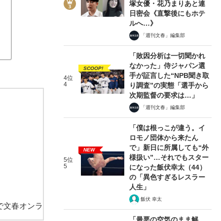
塚女優・花乃まりあと連
日密会《直撃後にもホテ
ルへ…》
「週刊文春」編集部
「敗因分析は一切聞かれ
なかった」侍ジャパン選
SCOOP!
手が証言した“NPB聞き取
4位
4
り調査”の実態「選手から
次期監督の要求は…」
「週刊文春」編集部
「僕は根っこが違う。イ
ロモノ団体から来たん
で」新日に所属しても“外
NEW
様扱い”…それでもスター
5位
5
になった飯伏幸太（44）
の「異色すぎるレスラー
人生」
飯伏 幸太
で文春オンラ
「最悪の空気のまま解