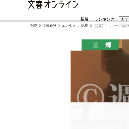
新着
ランキング
カテ
TOP
文藝春秋
エンタメ
記事
[写真]「レコード会
スクープ
ニュー
おすすめのキ
#藤田晋
#三
#玉木雄一郎
「90%は失敗する。でも…」本田圭佑が初め
終戦から81年