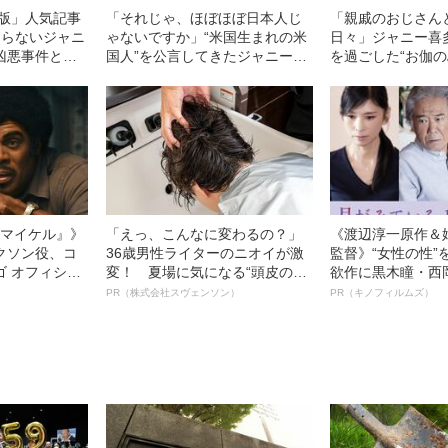
子版」人気記事
「それじゃ、ほぼほぼ日本人じ
「親戚のおじさん
知らないジャニ
ゃないですか」“米国生まれの米
日々」ジャニー喜
凶悪事件と
国人”を公言してきたジャニー喜
を過ごした“お伽の
光る君へ』大
多川「出自の真相」【日米徹底
《日米徹底ルポ》
…
取材】
l／マイケル』》
「えっ、こんなに変わるの？」
《渡辺淳一原作＆
クソン役、コ
36歳男性ライターのニオイが激
監督》“女性の性”
ゴ オフィシャ
変！ 夏場に気になる“頭皮のニ
欲作に黒木瞳・西
観客を魅了した
オイ”や“ベタつき”を解消す
羊が出演決定！《
PR（株式会社スヴェンソン）
PR（キノフィルムズ）
像への想いを
る、“ウィッグのスペシャリス
ている』》
0億円突破》
ト”が生み出した徹底ケアとは