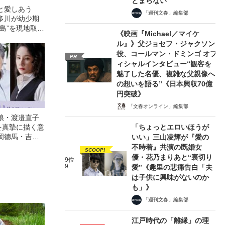
とまらない
と愛しあう
「週刊文春」編集部
多川が幼少期
島”を現地取材
《映画『Michael／マイケ
ル』》父ジョセフ・ジャクソン
役、コールマン・ドミンゴ オフ
PR
ィシャルインタビュー“観客を
魅了した名優、複雑な父親像へ
の想いを語る”《日本興収70億
円突破》
「文春オンライン」編集部
娘・渡邉直子
「ちょっとエロいほうが
を真摯に描く意
岡德馬・吉田
いい」三山凌輝が『愛の
映画『月がみ
不時着』共演の既婚女
SCOOP!
優・花乃まりあと“裏切り
9位
9
愛”《趣里の悲痛告白「夫
は子供に興味がないのか
も」》
「週刊文春」編集部
江戸時代の「離縁」の理