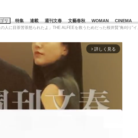
ゴリ
特集
連載
週刊文春
文藝春秋
WOMAN
CINEMA
社の人に目茶苦茶怒られたよ」THE ALFEEを救うためだった桜井賢”角刈り”
キーワード入力
ス
エンタメ
ライフ
ビジネス
詳しく見る
arrow_forward_ios
ーワードタグ一覧
山凌輝
#高市早苗
#後藤真希
#森岡毅
#城彰二
#内田有紀
観る将棋、読
#亀和田武
て明かした日本代表監督に...
「最悪の空気のまま解散」W