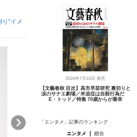
刈り”イメ
ない資産運用のすべて
が悲しい」『北の国から』倉本聰氏（91...
2026年7月10日 発売
【文藝春秋 目次】高市早苗研究 裏切りと
涙のサナエ劇場／米追従は自殺行為だ
E・トッド／特集 70歳からが最幸
次
「エンタメ」記事のランキング
エンタメ
総合