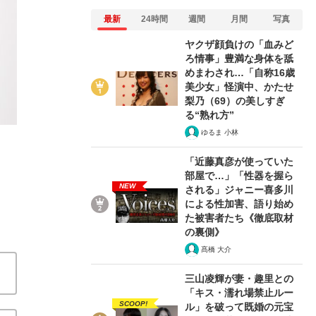
最新
24時間
週間
月間
写真
ヤクザ顔負けの「血みど
ろ情事」豊満な身体を舐
めまわされ…「自称16歳
美少女」怪演中、かたせ
2/5
梨乃（69）の美しすぎ
る“熟れ方”
ゆるま 小林
「近藤真彦が使っていた
部屋で…」「性器を握ら
NEW
される」ジャニー喜多川
による性加害、語り始め
た被害者たち《徹底取材
の裏側》
髙橋 大介
三山凌輝が妻・趣里との
「キス・濡れ場禁止ルー
SCOOP!
ル」を破って既婚の元宝