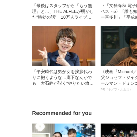
「最後はスタッフから『もう無
〈「文藝春秋 電
理』と…」THE ALFEEが明かし
ベスト5〉「誰も
た“時効の話” 10万人ライブ解
ー喜多川」「平成
散説、アンコール7回、横浜で警
『その後』」「『
察から…【デビュー50周年】
石静ウェビナー」
「平安時代は男が女を挨拶代わ
《映画『Michae
りに抱くような…廊下なんかで
父ジョセフ・ジャ
も」大石静が説く“やりたい放
ールマン・ドミン
題”のススメ《「光る君へ」脚本
ルインタビュー“
PR（キノフィルムズ）
に込めた思い》
名優、複雑な父親
語る”《日本興収7
Recommended for you