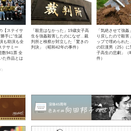
中の【ステイサ
「殺意はなかった」19歳女子高
「気絶させて強姦
“勝手に”生誕
生を強姦殺害したのになぜ…裁
り戻したので殺害
主演も助演も全
判所と検察が対立した「驚きの
ップで埋められた…
ステサミー
判決」（昭和42年の事件）
の巨漢男（25）
数941票 全
子高生の悲劇」（
輝いた作品とは
件）
ズ）