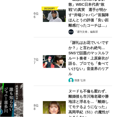
散」WBC日本代表“敗
SCOOP!
戦”の真実 選手が明か
6位
す“井端ジャパン”首脳陣
6
ほんとうの評価「良い距
離感だったコーチは…」
「週刊文春」編集部
「謝礼はお花でいいです
か？」と言われ絶句…
SNSで話題のマッスルフ
ルート奏者・上原麻衣が
7位
7
語る、プロでも「食べて
いけない」音楽界のリア
ル
我妻 弘崇
ヌードも不倫も厭わず、
離婚後も市川海老蔵や勝
地涼と浮名を…「離婚し
8位
てモテるようになった」
8
高岡早紀（51）の魔性が