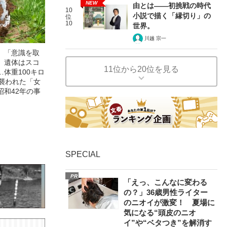
NEW
由とは――初挑戦の時代
10
小説で描く「縁切り」の
位
10
世界。
川越 宗一
」「意識を取
」遺体はスコ
11位から20位を見る
体重100キロ
に襲われた「女
昭和42年の事
SPECIAL
PR
「えっ、こんなに変わる
の？」36歳男性ライター
のニオイが激変！ 夏場に
気になる“頭皮のニオ
イ”や“ベタつき”を解消す