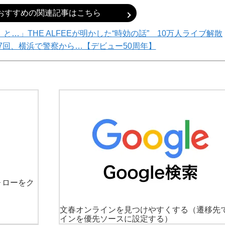
おすすめの関連記事はこちら
…」THE ALFEEが明かした“時効の話” 10万人ライブ解散
7回、横浜で警察から…【デビュー50周年】
ォローをク
文春オンラインを見つけやすくする
（遷移先
インを優先ソースに設定する）