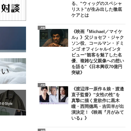
る、“ウィッグのスペシャ
リスト”が生み出した徹底
ケアとは
PR
《映画『Michael／マイケ
ル』》父ジョセフ・ジャク
ソン役、コールマン・ドミ
ンゴ オフィシャルインタ
ビュー“観客を魅了した名
優、複雑な父親像への想い
を語る”《日本興収70億円
突破》
PR
《渡辺淳一原作＆娘・渡邉
直子監督》“女性の性”を
真摯に描く意欲作に黒木
瞳・西岡德馬・吉田羊が出
演決定！《映画『月がみて
いる』》
PR