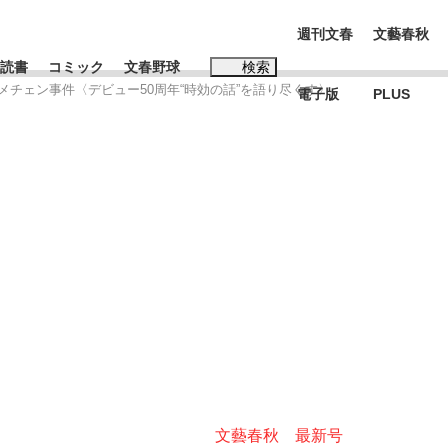
週刊文春
文藝春秋
読書
コミック
文春野球
検索
イメチェン事件〈デビュー50周年“時効の話”を語り尽くす〉
電子版
PLUS
インタビュー
読書
#松田聖子
む将棋
BC日本代表“敗戦”の真実 選手が明かす...
文藝春秋 最新号