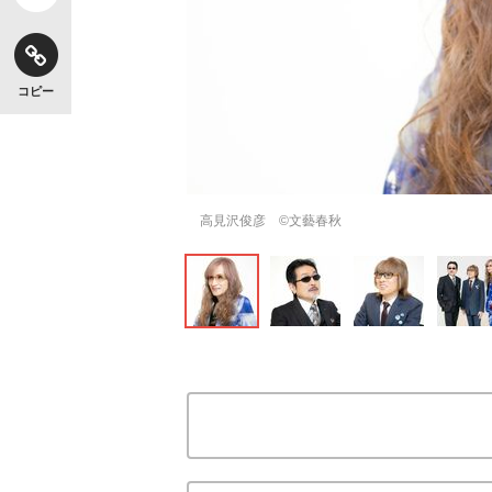
コピー
高見沢俊彦 ©文藝春秋