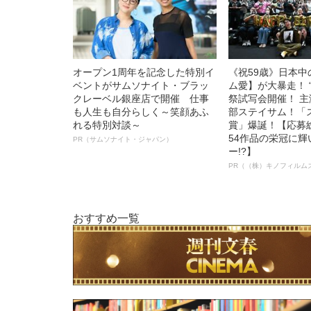
オープン1周年を記念した特別イ
《祝59歳》日本
ベントがサムソナイト・ブラッ
ム愛】が大暴走！ 
クレーベル銀座店で開催 仕事
祭試写会開催！ 
も人生も自分らしく～笑顔あふ
部ステイサム！「
れる特別対談～
賞」爆誕！【応募総
54作品の栄冠に
PR（サムソナイト・ジャパン）
ー!?】
PR（（株）キノフィルム
おすすめ一覧