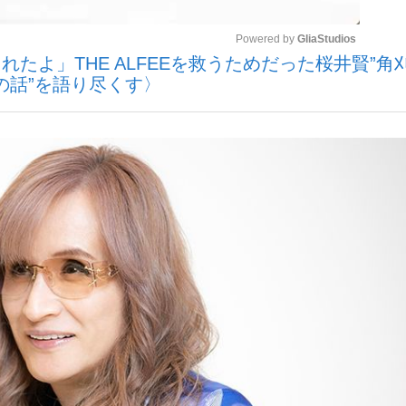
Powered by 
GliaStudios
たよ」THE ALFEEを救うためだった桜井賢”角
いまさら聞け
の話”を語り尽くす〉
Mute
手が証言した“NPB聞...
「クマが悪者扱いされているの
もっと見る
カー日本代表・森保一監督...