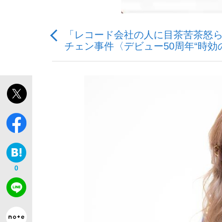
「レコード会社の人に目茶苦茶怒られ
チェン事件〈デビュー50周年“時効
「敗因分析は一切聞かれなかった」侍ジャパン選
キングの誕生を、目撃せよ。
the Style
0
「目標達成できなかったからと言って…」サッ