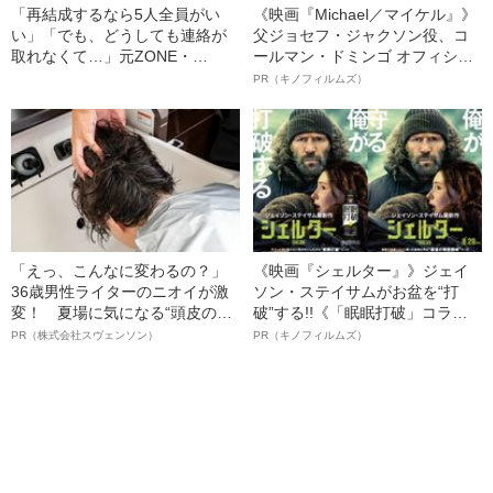
「再結成するなら5人全員がい
《映画『Michael／マイケル』》
い」「でも、どうしても連絡が
父ジョセフ・ジャクソン役、コ
取れなくて…」元ZONE・
ールマン・ドミンゴ オフィシャ
MIZUHO（38）が明かす「19年
ルインタビュー“観客を魅了した
PR（キノフィルムズ）
ぶりに芸能界復帰」した本当の
名優、複雑な父親像への想いを
理由
語る”《日本興収70億円突破》
「えっ、こんなに変わるの？」
《映画『シェルター』》ジェイ
36歳男性ライターのニオイが激
ソン・ステイサムがお盆を“打
変！ 夏場に気になる“頭皮のニ
破”する!!《「眠眠打破」コラ
オイ”や“ベタつき”を解消す
ボ》
PR（株式会社スヴェンソン）
PR（キノフィルムズ）
る、“ウィッグのスペシャリス
ト”が生み出した徹底ケアとは