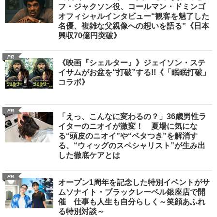
フ・ジャクソン役、コールマン・ドミンゴ
オフィシャルインタビュー“観客を魅了した
名優、複雑な父親像への想いを語る”《日本
興収70億円突破》
PR
《映画『シェルター』》ジェイソン・ステ
イサムがお盆を“打破”する!!《「眠眠打破」
コラボ》
PR
「えっ、こんなに変わるの？」36歳男性ラ
イターのニオイが激変！ 夏場に気にな
る“頭皮のニオイ”や“ベタつき”を解消す
る、“ウィッグのスペシャリスト”が生み出
した徹底ケアとは
PR
オープン1周年を記念した特別イベントがサ
ムソナイト・ブラックレーベル銀座店で開
催 仕事も人生も自分らしく～笑顔あふれ
る特別対談～