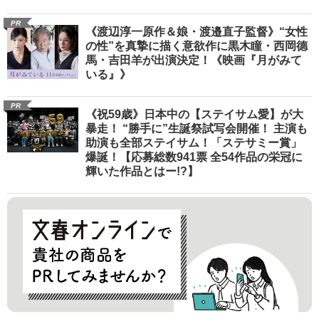
PR
《渡辺淳一原作＆娘・渡邉直子監督》“女性
の性”を真摯に描く意欲作に黒木瞳・西岡德
馬・吉田羊が出演決定！《映画『月がみて
いる』》
PR
《祝59歳》日本中の【ステイサム愛】が大
暴走！ “勝手に”生誕祭試写会開催！ 主演も
助演も全部ステイサム！「ステサミー賞」
爆誕！【応募総数941票 全54作品の栄冠に
輝いた作品とはー!?】