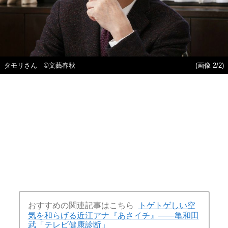
タモリさん ©文藝春秋
(画像 2/2)
おすすめの関連記事はこちら
トゲトゲしい空
気を和らげる近江アナ『あさイチ』――亀和田
武「テレビ健康診断」