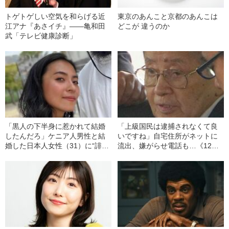
トゲトゲしい空気を和らげる近
東京のあんこと京都のあんこは
江アナ『あさイチ』――亀和田
どこが 違うのか
武「テレビ健康診断」
「黒人の下半身に惹かれて結婚
「上級国民は逮捕されなくて良
したんだろ」ケニア人男性と結
いですね」自宅住所がネットに
婚した日本人女性（31）に“誹謗
流出、嫌がらせ電話も…《12人
中傷”殺到…本人が語る、日本で
死傷の池袋暴走事故》飯塚幸三
感じる“外国人差別”のリアル
の長男が直面した「加害者家族
への暴力」