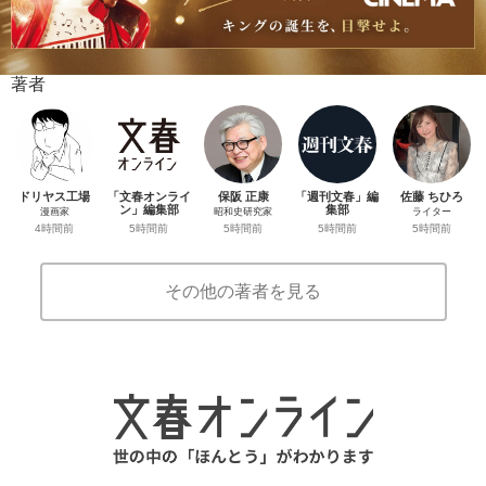
著者
ドリヤス工場
「文春オンライ
保阪 正康
「週刊文春」編
佐藤 ちひろ
ン」編集部
集部
漫画家
昭和史研究家
ライター
5時間前
5時間前
4時間前
5時間前
5時間前
その他の著者を見る