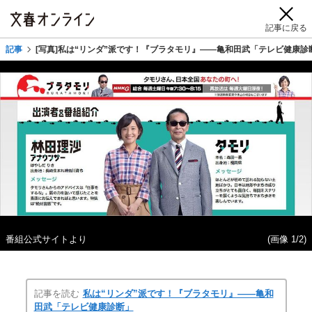
記事に戻る
記事
[写真]私は“リンダ”派です！『ブラタモリ』――亀和田武「テレビ健康診
番組公式サイトより
(画像 1/2)
記事を読む
私は“リンダ”派です！『ブラタモリ』――亀和
田武「テレビ健康診断」