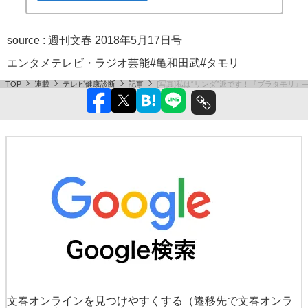
source :
週刊文春 2018年5月17日号
エンタメ
テレビ・ラジオ
芸能
#亀和田武
#タモリ
TOP
連載
テレビ健康診断
記事
[写真]私は“リンダ”派です！『ブラタモリ
文春オンラインを見つけやすくする
（遷移先で文春オンラ