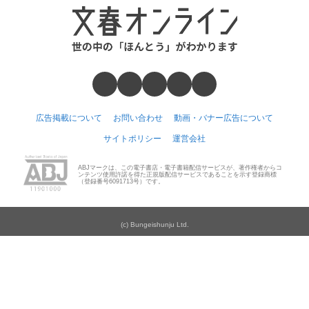
広告掲載について
お問い合わせ
動画・バナー広告について
サイトポリシー
運営会社
ABJマークは、この電子書店・電子書籍配信サービスが、著作権者からコ
ンテンツ使用許諾を得た正規版配信サービスであることを示す登録商標
（登録番号6091713号）です。
(c) Bungeishunju Ltd.
Number Web
CREA WEB
本の話