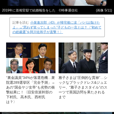
2019年に首相官邸で結婚報告をした ©時事通信社
(画像 5/11)
記事を読む
小泉進次郎（43）が帰宅後に涙「パパは負けた
よ」→“思わず笑ってしまった”子どもの一言とは？〈“初めて
の総裁選”を阿川佐和子が直撃！〉
“裏金議員”34%が落選危機…衆
雅子さまは“圧倒的な貫禄”…シ
院選289選挙区「完全予測」→
ックなブラックドレス&ジュエ
あの“国会ヤジ女帝”も劣勢の衝
リー、“雅子さまスタイル”のス
撃結果に！〈旧安倍派幹部の
ーツで英国訪問を果たされる
下村氏、高木氏、西村氏
まで
は？〉