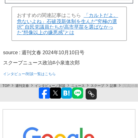
おすすめの関連記事はこちら
「カルトだよ。
危ないよね」石破茂新体制を生んだ“究極の選
択” 自民党議員たちが高市早苗を選ばなかっ
た“想像以上の嫌悪感”とは
source :
週刊文春 2024年10月10日号
スクープ
ニュース
政治
#小泉進次郎
インタビュー/対談一覧はこちら
TOP
週刊文春
インタビュー／対談
ニュース
スクープ
記事
[写真]