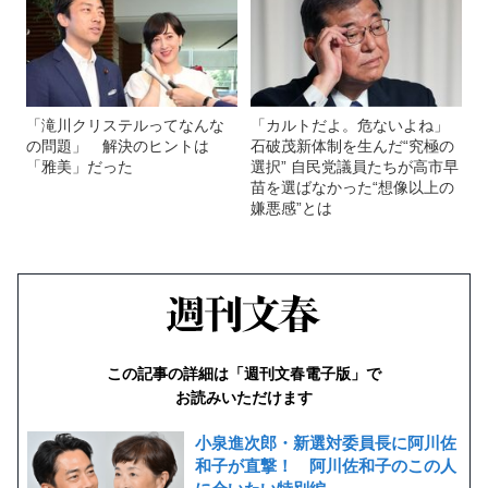
「滝川クリステルってなんな
「カルトだよ。危ないよね」
の問題」 解決のヒントは
石破茂新体制を生んだ“究極の
「雅美」だった
選択” 自民党議員たちが高市早
苗を選ばなかった“想像以上の
嫌悪感”とは
この記事の詳細は「週刊文春電子版」で
お読みいただけます
小泉進次郎・新選対委員長に阿川佐
和子が直撃！ 阿川佐和子のこの人