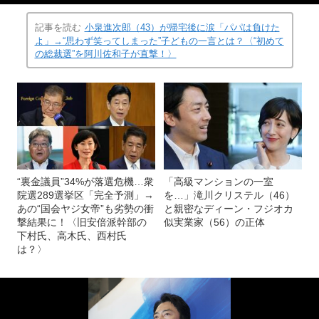
記事を読む
小泉進次郎（43）が帰宅後に涙「パパは負けた
よ」→“思わず笑ってしまった”子どもの一言とは？〈“初めて
の総裁選”を阿川佐和子が直撃！〉
“裏金議員”34%が落選危機…衆
「高級マンションの一室
院選289選挙区「完全予測」→
を…」滝川クリステル（46）
あの“国会ヤジ女帝”も劣勢の衝
と親密なディーン・フジオカ
撃結果に！〈旧安倍派幹部の
似実業家（56）の正体
下村氏、高木氏、西村氏
は？〉