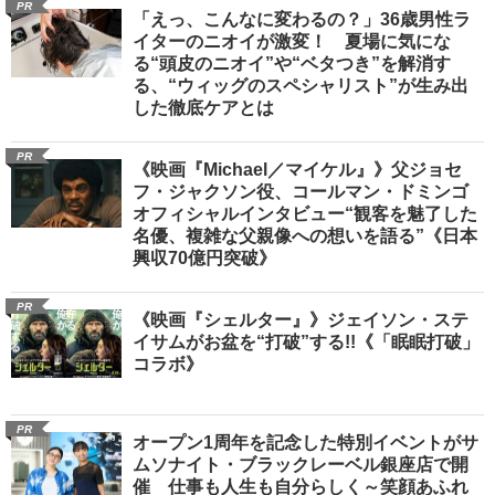
PR
「えっ、こんなに変わるの？」36歳男性ラ
イターのニオイが激変！ 夏場に気にな
る“頭皮のニオイ”や“ベタつき”を解消す
る、“ウィッグのスペシャリスト”が生み出
した徹底ケアとは
PR
《映画『Michael／マイケル』》父ジョセ
フ・ジャクソン役、コールマン・ドミンゴ
オフィシャルインタビュー“観客を魅了した
名優、複雑な父親像への想いを語る”《日本
興収70億円突破》
PR
《映画『シェルター』》ジェイソン・ステ
イサムがお盆を“打破”する!!《「眠眠打破」
コラボ》
PR
オープン1周年を記念した特別イベントがサ
ムソナイト・ブラックレーベル銀座店で開
催 仕事も人生も自分らしく～笑顔あふれ