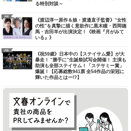
る特別対談～
PR
《渡辺淳一原作＆娘・渡邉直子監督》“女性
の性”を真摯に描く意欲作に黒木瞳・西岡德
馬・吉田羊が出演決定！《映画『月がみて
いる』》
PR
《祝59歳》日本中の【ステイサム愛】が大
暴走！ “勝手に”生誕祭試写会開催！ 主演も
助演も全部ステイサム！「ステサミー賞」
爆誕！【応募総数941票 全54作品の栄冠に
輝いた作品とはー!?】