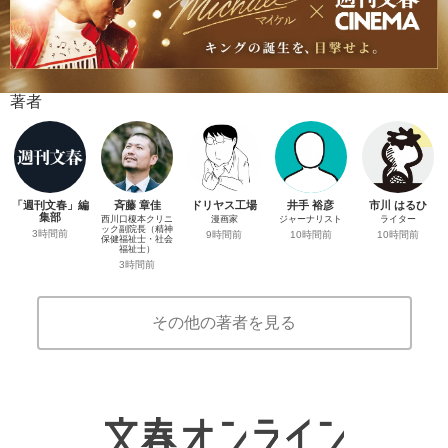
著者
「週刊文春」編
斉藤 章佳
ドリヤス工場
井手 裕彦
市川 はるひ
集部
西川口榎本クリニ
漫画家
ジャーナリスト
ライター
ック副院長（精神
3時間前
9時間前
10時間前
10時間前
保健福祉士・社会
福祉士）
3時間前
その他の著者を見る