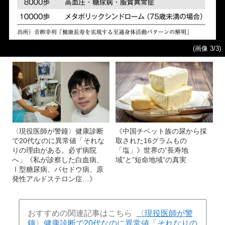
(画像 3/3)
〈現役医師が警鐘〉健康診断
《中国チベット族の尿から採
で20代なのに異常値「それな
取された16グラムもの
りの理由がある。必ず病院
「塩」》世界の”長寿地
へ」《私が診察した白血病、
域”と”短命地域”の真実
Ⅰ型糖尿病、バセドウ病、原
発性アルドステロン症…》
おすすめの関連記事はこちら
〈現役医師が警
鐘〉健康診断で20代なのに異常値「それなりの