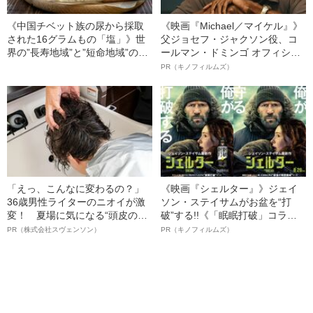
《中国チベット族の尿から採取
《映画『Michael／マイケル』》
された16グラムもの「塩」》世
父ジョセフ・ジャクソン役、コ
界の”長寿地域”と”短命地域”の真
ールマン・ドミンゴ オフィシャ
実
ルインタビュー“観客を魅了した
PR（キノフィルムズ）
名優、複雑な父親像への想いを
語る”《日本興収70億円突破》
「えっ、こんなに変わるの？」
《映画『シェルター』》ジェイ
36歳男性ライターのニオイが激
ソン・ステイサムがお盆を“打
変！ 夏場に気になる“頭皮のニ
破”する!!《「眠眠打破」コラ
オイ”や“ベタつき”を解消す
ボ》
PR（株式会社スヴェンソン）
PR（キノフィルムズ）
る、“ウィッグのスペシャリス
ト”が生み出した徹底ケアとは