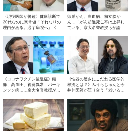
〈現役医師が警鐘〉健康診断で
卵巣がん、白血病、前立腺が
20代なのに異常値「それなりの
ん…「がん超過死亡率は上昇し
理由がある。必ず病院へ」《私
ている」京大名誉教授らが論文
が診察した白血病、Ⅰ型糖尿
発表《コロナワクチンとの関係
病、バセドウ病、原発性アルド
に言及》
ステロン症…》
《コロナワクチン後遺症》頭
《性器の硬さにこだわる医学的
痛、高血圧、視覚異常、パーキ
根拠とは？》みうらじゅんと今
ンソン病……京大名誉教授が読
井伸医師が語り合う「老いるシ
者の疑問に答える
ョックと射精道」