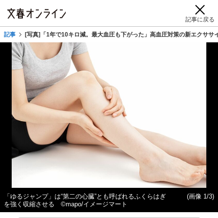
記事に戻る
記事
[写真]「1年で10キロ減。最大血圧も下がった」高血圧対策の新エクササ
「ゆるジャンプ」は“第二の心臓”とも呼ばれるふくらはぎ
(画像 1/3)
を強く収縮させる ©mapo/イメージマート