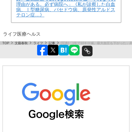
理由がある。必ず病院へ」《私が診察した白血
病、Ⅰ型糖尿病、バセドウ病、原発性アルドス
テロン症…》
ライフ
医療
ヘルス
TOP
文藝春秋
ライフ
記事
[写真]「1年で10キロ減。最大血圧も下がった