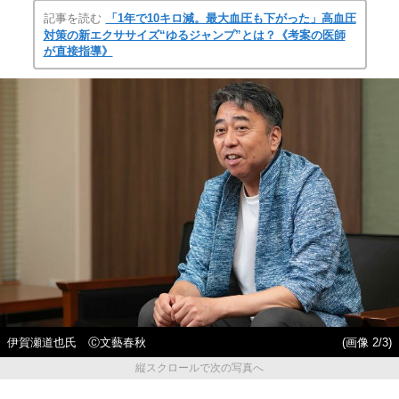
記事を読む
「1年で10キロ減。最大血圧も下がった」高血圧
対策の新エクササイズ“ゆるジャンプ”とは？《考案の医師
が直接指導》
伊賀瀬道也氏 Ⓒ文藝春秋
(画像 2/3)
縦スクロールで次の写真へ