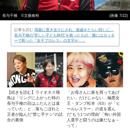
長与千種 ©文藝春秋
(画像 7/22)
記事を読む
両親に置き去りにされ、親戚をたらい回しに…
長与千種の“苦しい子ども時代”を救ったもの「腕にはカッタ
ーで彫った『女子プロレス』の文字が…」
【続きを読む】ライオネス飛
「お母さんに家を買ってあげ
鳥は「リングに上がった時の
たい」だけじゃない…極悪女
長与千種の目はふだんとは違
王・ダンプ松本（63）が「ヒ
っていた」と…落ちこぼれと
ールレスラー」の道を選ん
王者が臨んだ“禁じ手ナシ”の試
だ“もう1つの理由”「怖い外国
合の裏側
人選手と闘うのは嫌だなぁ～
って」