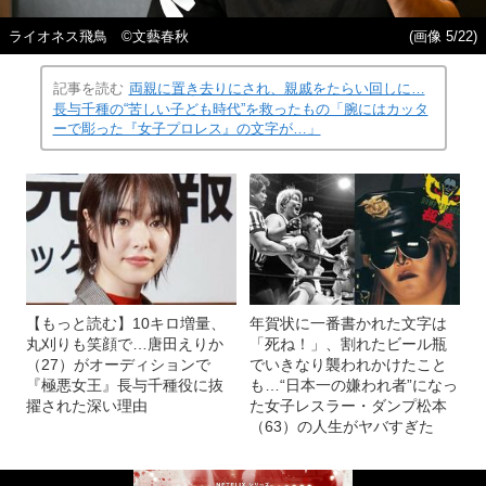
ライオネス飛鳥 ©文藝春秋
(画像 5/22)
記事を読む
両親に置き去りにされ、親戚をたらい回しに…
長与千種の“苦しい子ども時代”を救ったもの「腕にはカッタ
ーで彫った『女子プロレス』の文字が…」
【もっと読む】10キロ増量、
年賀状に一番書かれた文字は
丸刈りも笑顔で…唐田えりか
「死ね！」、割れたビール瓶
（27）がオーディションで
でいきなり襲われかけたこと
『極悪女王』長与千種役に抜
も…“日本一の嫌われ者”になっ
擢された深い理由
た女子レスラー・ダンプ松本
（63）の人生がヤバすぎた