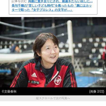
記事を読む
両親に置き去りにされ、親戚をたらい回しに…
長与千種の“苦しい子ども時代”を救ったもの「腕にはカッ
ターで彫った『女子プロレス』の文字が…」
©文藝春秋
(画像 2/22)
縦スクロールで次の写真へ