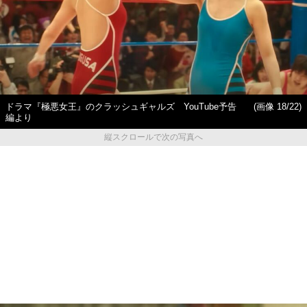
「お母さんに家を買ってあげ
【もっと読む】10キロ増量、
たい」だけじゃない…極悪女
丸刈りも笑顔で…唐田えりか
王・ダンプ松本（63）が「ヒ
（27）がオーディションで
ールレスラー」の道を選ん
『極悪女王』長与千種役に抜
だ“もう1つの理由”「怖い外国
擢された深い理由
人選手と闘うのは嫌だなぁ～
って」