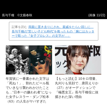
長与千種 ©文藝春秋
(画像 11/22)
記事を読む
両親に置き去りにされ、親戚をたらい回しに…
長与千種の“苦しい子ども時代”を救ったもの「腕にはカッタ
ーで彫った『女子プロレス』の文字が…」
年賀状に一番書かれた文字は
【もっと読む】10キロ増量、
「死ね！」、割れたビール瓶
丸刈りも笑顔で…唐田えりか
でいきなり襲われかけたこと
（27）がオーディションで
も…“日本一の嫌われ者”になっ
『極悪女王』長与千種役に抜