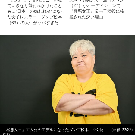
ダンプ松本を演じたゆりやんレトリィバァ Netflixドラマ
(画像 21/22)
『極悪女王』YouTube予告編より
記事を読む
両親に置き去りにされ、親戚をたらい回しに…
長与千種の“苦しい子ども時代”を救ったもの「腕にはカッタ
ーで彫った『女子プロレス』の文字が…」
年賀状に一番書かれた文字は
【もっと読む】10キロ増量、
「死ね！」、割れたビール瓶
丸刈りも笑顔で…唐田えりか
でいきなり襲われかけたこと
（27）がオーディションで
も…“日本一の嫌われ者”になっ
『極悪女王』長与千種役に抜
た女子レスラー・ダンプ松本
擢された深い理由