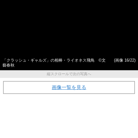
たい」だけじゃない…極悪女
「死ね！」、割れたビール瓶
王・ダンプ松本（63）が「ヒ
でいきなり襲われかけたこと
ールレスラー」の道を選ん
も…“日本一の嫌われ者”になっ
だ“もう1つの理由”「怖い外国
た女子レスラー・ダンプ松本
人選手と闘うのは嫌だなぁ～
（63）の人生がヤバすぎた
って」