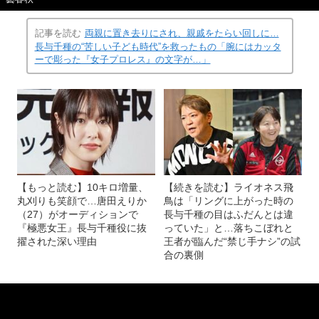
「クラッシュ・ギャルズ」の相棒・ライオネス飛鳥 ©文
(画像 13/22)
藝春秋
記事を読む
両親に置き去りにされ、親戚をたらい回しに…
長与千種の“苦しい子ども時代”を救ったもの「腕にはカッタ
ーで彫った『女子プロレス』の文字が…」
【もっと読む】10キロ増量、
【続きを読む】ライオネス飛
丸刈りも笑顔で…唐田えりか
鳥は「リングに上がった時の