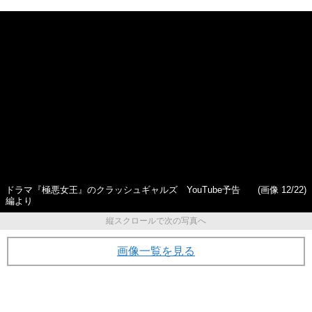
た女子レスラー・ダンプ松本
擢された深い理由
（63）の人生がヤバすぎた
ドラマ『極悪女王』のクラッシュギャルズ YouTube予告
(画像 12/22)
編より
縦スクロールで次の写真へ