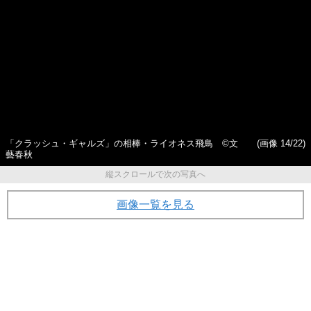
（27）がオーディションで
長与千種の目はふだんとは違
『極悪女王』長与千種役に抜
っていた」と…落ちこぼれと
擢された深い理由
王者が臨んだ“禁じ手ナシ”の試
合の裏側
「クラッシュ・ギャルズ」の相棒・ライオネス飛鳥 ©文
(画像 14/22)
藝春秋