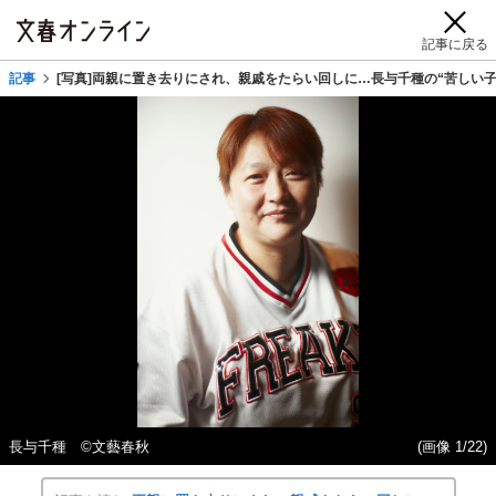
記事に戻る
記事
[写真]両親に置き去りにされ、親戚をたらい回しに…長与千種の“苦しい
長与千種 ©文藝春秋
(画像 1/22)