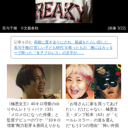
長与千種 ©文藝春秋
(画像 3/22)
記事を読む
両親に置き去りにされ、親戚をたらい回しに…
長与千種の“苦しい子ども時代”を救ったもの「腕にはカッタ
ーで彫った『女子プロレス』の文字が…」
《極悪女王》40キロ増量のゆ
「お母さんに家を買ってあげ
りやんレトリィバァ（33）
たい」だけじゃない…極悪女
「メロメロになった俳優」と
王・ダンプ松本（63）が「ヒ
監督デビューのワケ「“10キロ
ールレスラー」の道を選ん
増量”剛力彩芽＆唐田えりかも
だ“もう1つの理由”「怖い外国