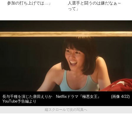
参加の打ち上げでは…」
人選手と闘うのは嫌だなぁ～
って」
長与千種を演じた唐田えりか Netflixドラマ『極悪女王』
(画像 4/22)
YouTube予告編より
縦スクロールで次の写真へ