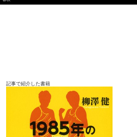
（63）の人生がヤバすぎた
『極悪女王』主人公のモデルになったダンプ松本 ©文藝
(画像 22/22)
春秋