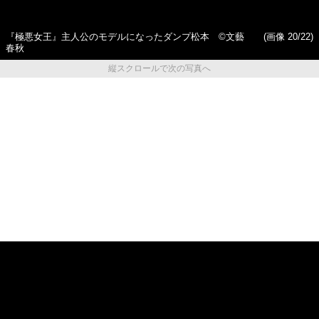
丸刈りも笑顔で…唐田えりか
りやんレトリィバァ（33）
（27）がオーディションで
「メロメロになった俳優」と
『極悪女王』長与千種役に抜
監督デビューのワケ「“10キロ
擢された深い理由
増量”剛力彩芽＆唐田えりかも
参加の打ち上げでは…」
『極悪女王』主人公のモデルになったダンプ松本 ©文藝
(画像 20/22)