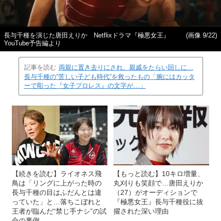
長与千種を演じた唐田えりか Netflixドラマ『極悪女王』
(画像 9/22)
YouTube予告編より
記事を読む
両親に置き去りにされ、親戚をたらい回しに…
長与千種の“苦しい子ども時代”を救ったもの「腕にはカッタ
ーで彫った『女子プロレス』の文字が…」
【続きを読む】ライオネス飛
【もっと読む】10キロ増量、
鳥は「リングに上がった時の
丸刈りも笑顔で…唐田えりか
長与千種の目はふだんとは違
（27）がオーディションで
っていた」と…落ちこぼれと
『極悪女王』長与千種役に抜
王者が臨んだ“禁じ手ナシ”の試
擢された深い理由
合の裏側