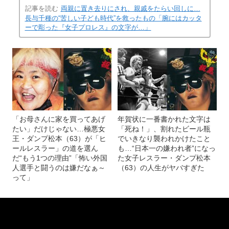
長与千種を演じた唐田えりか Netflixドラマ『極悪女王』
(画像 15/22)
YouTube予告編より
記事を読む
両親に置き去りにされ、親戚をたらい回しに…
長与千種の“苦しい子ども時代”を救ったもの「腕にはカッタ
ーで彫った『女子プロレス』の文字が…」
「お母さんに家を買ってあげ
年賀状に一番書かれた文字は