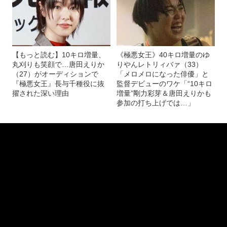
ダンプ松本を演じたゆりやんレトリィバァ Netflixドラマ
(画像 19/22)
『極悪女王』YouTube予告編より
記事を読む
両親に置き去りにされ、親戚をたらい回しに…
長与千種の“苦しい子ども時代”を救ったもの「腕にはカッタ
ーで彫った『女子プロレス』の文字が…」
【もっと読む】10キロ増量、
《極悪女王》40キロ増量のゆ