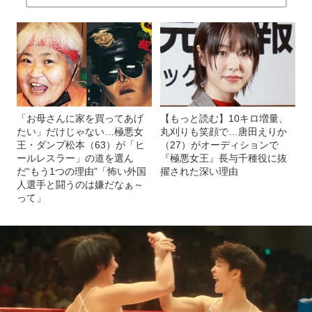
長与千種 ©文藝春秋
(画像 17/22)
記事を読む
両親に置き去りにされ、親戚をたらい回しに…
長与千種の“苦しい子ども時代”を救ったもの「腕にはカッタ
ーで彫った『女子プロレス』の文字が…」