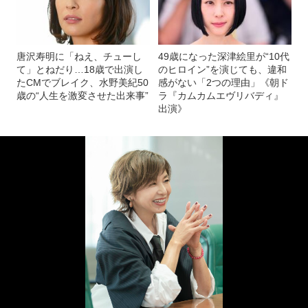
唐沢寿明に「ねえ、チューし
49歳になった深津絵里が“10代
て」とねだり…18歳で出演し
のヒロイン”を演じても、違和
たCMでブレイク、水野美紀50
感がない「2つの理由」《朝ド
歳の“人生を激変させた出来事”
ラ『カムカムエヴリバディ』
出演》