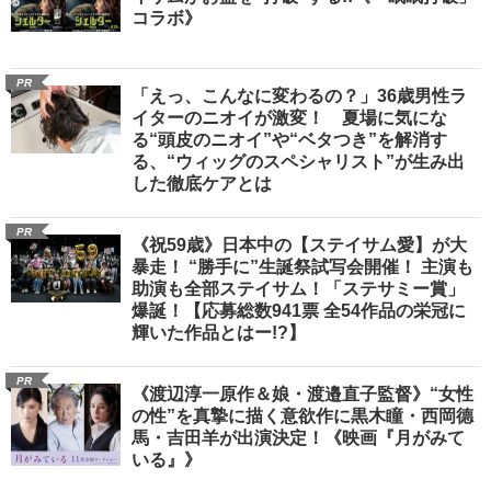
コラボ》
PR
「えっ、こんなに変わるの？」36歳男性ラ
イターのニオイが激変！ 夏場に気にな
る“頭皮のニオイ”や“ベタつき”を解消す
る、“ウィッグのスペシャリスト”が生み出
した徹底ケアとは
PR
《祝59歳》日本中の【ステイサム愛】が大
暴走！ “勝手に”生誕祭試写会開催！ 主演も
助演も全部ステイサム！「ステサミー賞」
爆誕！【応募総数941票 全54作品の栄冠に
輝いた作品とはー!?】
PR
《渡辺淳一原作＆娘・渡邉直子監督》“女性
の性”を真摯に描く意欲作に黒木瞳・西岡德
馬・吉田羊が出演決定！《映画『月がみて
いる』》