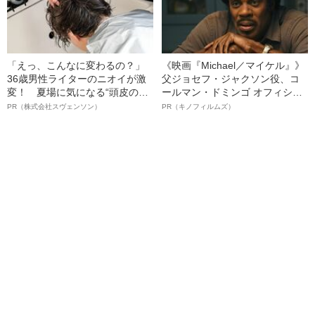
「えっ、こんなに変わるの？」
《映画『Michael／マイケル』》
36歳男性ライターのニオイが激
父ジョセフ・ジャクソン役、コ
変！ 夏場に気になる“頭皮のニ
ールマン・ドミンゴ オフィシャ
オイ”や“ベタつき”を解消す
ルインタビュー“観客を魅了した
PR（株式会社スヴェンソン）
PR（キノフィルムズ）
る、“ウィッグのスペシャリス
名優、複雑な父親像への想いを
ト”が生み出した徹底ケアとは
語る”《日本興収70億円突破》