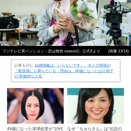
フジテレビ系ペンション・恋は桃色 season2』公式Xより
(画像 13/14)
記事を読む
結婚指輪は「いらないです」、夫との関係が
「緊張感にも満ちている」理由は…60歳になった山口智子
の“刺激的な人生”
49歳になった深津絵里が“10代
なぜ『ちゅらさん』は“伝説の