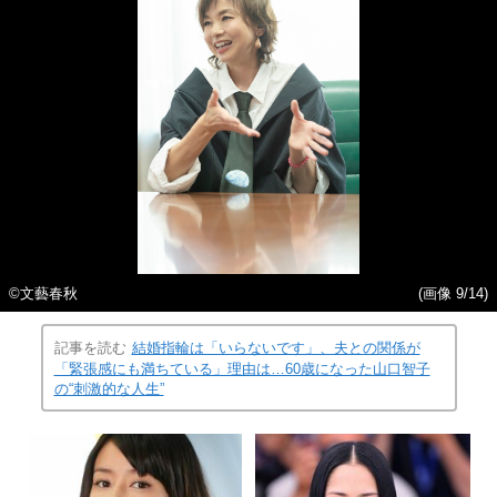
©文藝春秋
(画像 9/14)
記事を読む
結婚指輪は「いらないです」、夫との関係が
「緊張感にも満ちている」理由は…60歳になった山口智子
の“刺激的な人生”