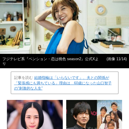
フジテレビ系『ペンション・恋は桃色 season2』公式Xよ
(画像 11/14)
り
記事を読む
結婚指輪は「いらないです」、夫との関係が
「緊張感にも満ちている」理由は…60歳になった山口智子
の“刺激的な人生”