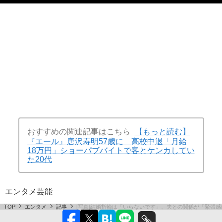
おすすめの関連記事はこちら
【もっと読む】
『エール』唐沢寿明57歳に 高校中退「月給
18万円」ショーパブバイトで客とケンカしてい
た20代
エンタメ
芸能
TOP
エンタメ
記事
[写真]結婚指輪は「いらないです」、夫との関係が「緊張感