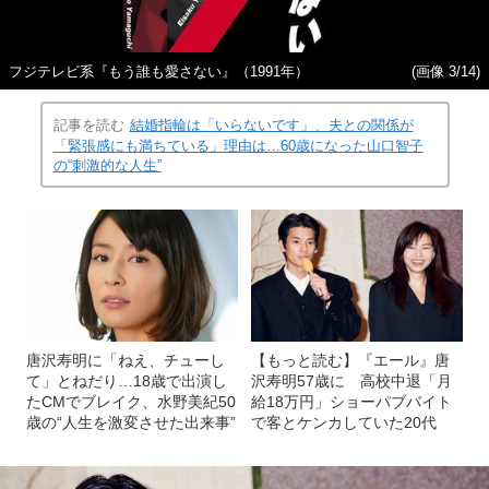
フジテレビ系『もう誰も愛さない』（1991年）
(画像 3/14)
記事を読む
結婚指輪は「いらないです」、夫との関係が
「緊張感にも満ちている」理由は…60歳になった山口智子
の“刺激的な人生”
唐沢寿明に「ねえ、チューし
【もっと読む】『エール』唐
て」とねだり…18歳で出演し
沢寿明57歳に 高校中退「月
たCMでブレイク、水野美紀50
給18万円」ショーパブバイト
歳の“人生を激変させた出来事”
で客とケンカしていた20代