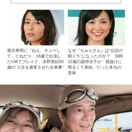
唐沢寿明に「ねえ、チューし
なぜ『ちゅらさん』は“伝説の
て」とねだり…18歳で出演し
朝ドラ”になったのか？ 当時
たCMでブレイク、水野美紀50
22歳の国仲涼子が「底抜けに
歳の“人生を激変させた出来事”
明るくて単純」だった本当の
意味