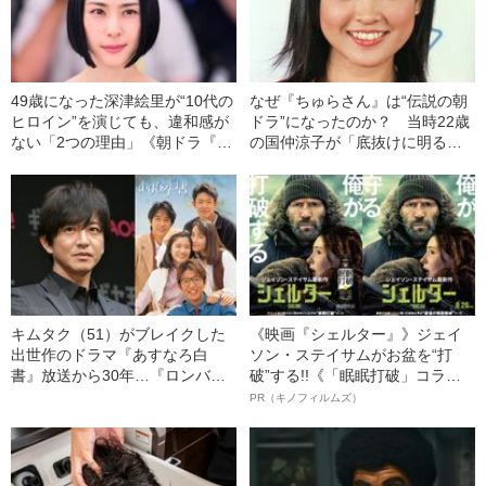
49歳になった深津絵里が“10代の
なぜ『ちゅらさん』は“伝説の朝
ヒロイン”を演じても、違和感が
ドラ”になったのか？ 当時22歳
ない「2つの理由」《朝ドラ『カ
の国仲涼子が「底抜けに明るく
ムカムエヴリバディ』出演》
て単純」だった本当の意味
キムタク（51）がブレイクした
《映画『シェルター』》ジェイ
出世作のドラマ『あすなろ白
ソン・ステイサムがお盆を“打
書』放送から30年…『ロンバ
破”する!!《「眠眠打破」コラ
ケ』との“意外な共通点”とは
ボ》
PR（キノフィルムズ）