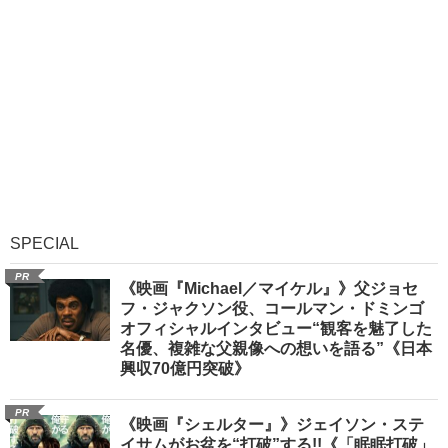
SPECIAL
PR
《映画『Michael／マイケル』》父ジョセ
フ・ジャクソン役、コールマン・ドミンゴ
オフィシャルインタビュー“観客を魅了した
名優、複雑な父親像への想いを語る”《日本
興収70億円突破》
PR
《映画『シェルター』》ジェイソン・ステ
イサムがお盆を“打破”する!!《「眠眠打破」