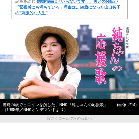
記事を読む
結婚指輪は「いらないです」、夫との関係が
「緊張感にも満ちている」理由は…60歳になった山口智子
の“刺激的な人生”
当時24歳でヒロインを演じた、NHK『純ちゃんの応援歌』
(画像 2/14)
（1988年／NHKオンデマンドより）
縦スクロールで次の写真へ