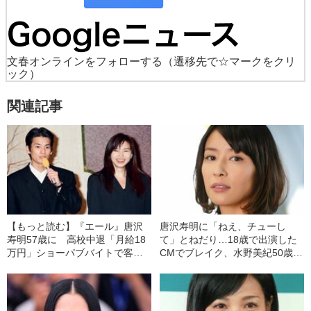
文春オンラインをフォローする
（遷移先で☆マークをクリ
ック）
関連記事
【もっと読む】『エール』唐沢
唐沢寿明に「ねえ、チューし
寿明57歳に 高校中退「月給18
て」とねだり…18歳で出演した
万円」ショーパブバイトで客と
CMでブレイク、水野美紀50歳
ケンカしていた20代
の“人生を激変させた出来事”