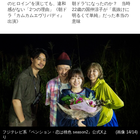
のヒロイン”を演じても、違和
朝ドラ”になったのか？ 当時
感がない「2つの理由」《朝ド
22歳の国仲涼子が「底抜けに
ラ『カムカムエヴリバディ』
明るくて単純」だった本当の
出演》
意味
フジテレビ系『ペンション・恋は桃色 season2』公式Xよ
(画像 14/14)
り