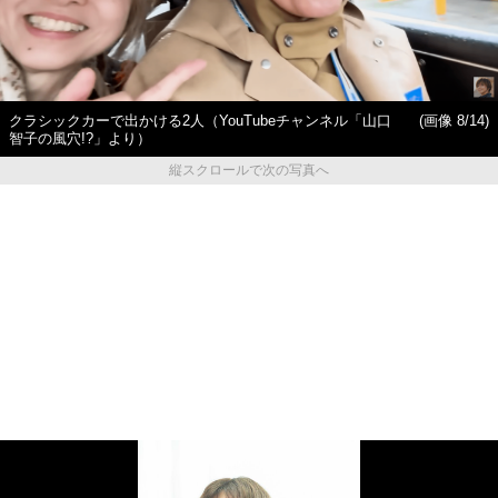
クラシックカーで出かける2人（YouTubeチャンネル「山口
(画像 8/14)
智子の風穴!?」より）
縦スクロールで次の写真へ