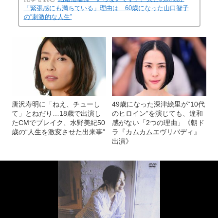
「緊張感にも満ちている」理由は…60歳になった山口智子
の“刺激的な人生”
唐沢寿明に「ねえ、チューし
49歳になった深津絵里が“10代
て」とねだり…18歳で出演し
のヒロイン”を演じても、違和
たCMでブレイク、水野美紀50
感がない「2つの理由」《朝ド
歳の“人生を激変させた出来事”
ラ『カムカムエヴリバディ』
出演》