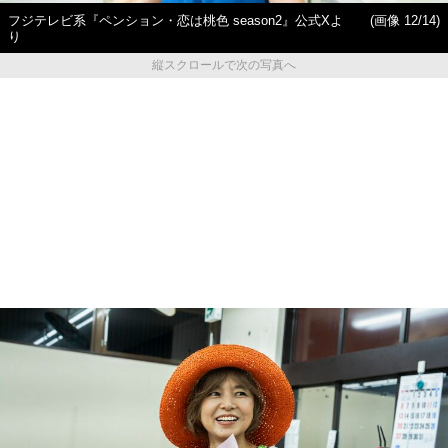
フジテレビ系『ペンション・恋は桃色 season2』公式Xよ
(画像 12/14)
り
縦スクロールで次の写真へ