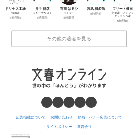
ドリヤス工場
井手 裕彦
市川 はるひ
宮武 和多哉
フリート横田
漫画家
ジャーナリスト
ライター
文筆家・ノンフィ
5時間前
クション作家
4時間前
4時間前
5時間前
5時間前
その他の著者を見る
広告掲載について
お問い合わせ
動画・バナー広告について
サイトポリシー
運営会社