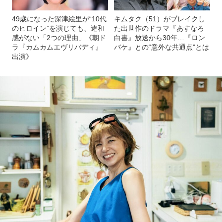
49歳になった深津絵里が“10代
キムタク（51）がブレイクし
のヒロイン”を演じても、違和
た出世作のドラマ『あすなろ
感がない「2つの理由」《朝ド
白書』放送から30年…『ロン
ラ『カムカムエヴリバディ』
バケ』との“意外な共通点”とは
出演》