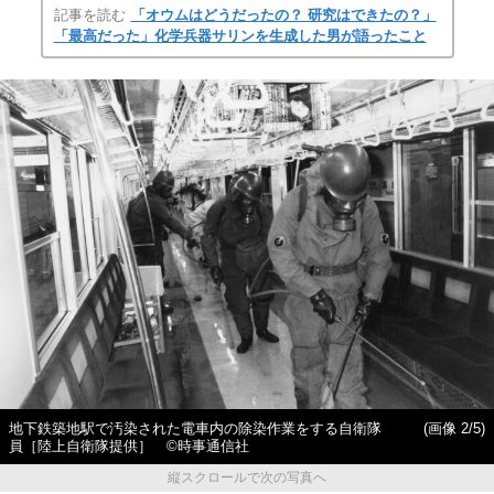
記事を読む
「オウムはどうだったの？ 研究はできたの？」
「最高だった」化学兵器サリンを生成した男が語ったこと
地下鉄築地駅で汚染された電車内の除染作業をする自衛隊
(画像 2/5)
員［陸上自衛隊提供］ ©時事通信社
縦スクロールで次の写真へ