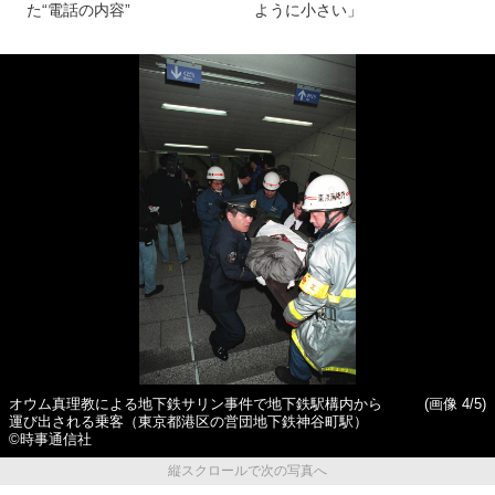
た“電話の内容”
ように小さい」
オウム真理教による地下鉄サリン事件で地下鉄駅構内から
(画像 4/5)
運び出される乗客（東京都港区の営団地下鉄神谷町駅）
©時事通信社
縦スクロールで次の写真へ