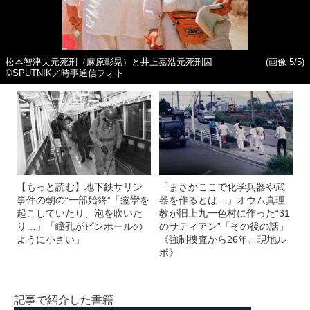
松本智津夫元死刑（麻原彰晃）と井上嘉浩元死刑囚
(画像 5/5)
©SPUTNIK／時事通信フォト
【もっと読む】地下鉄サリン
「まさかここで化学兵器や武
事件の朝の“一部始終”「痙攣を
器を作るとは…」オウム真理
起こしていたり、泡を吹いた
教が旧上九一色村に作った“31
り…」「瞳孔がピンホールの
のサティアン”「その後の話」
ように小さい」
《強制捜査から26年、現地ル
ポ》
記事で紹介した書籍