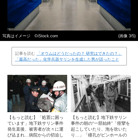
写真はイメージ ©iStock.com
(画像 3/5)
記事を読む
「オウムはどうだったの？ 研究はできたの？」
「最高だった」化学兵器サリンを生成した男が語ったこと
【もっと読む】「処置に困っ
【もっと読む】地下鉄サリン
ています」地下鉄サリン事件
事件の朝の“一部始終”「痙攣を
発生直後、被害者が次々に運
起こしていたり、泡を吹いた
び込まれ…病院からの切迫し
り…」「瞳孔がピンホールの