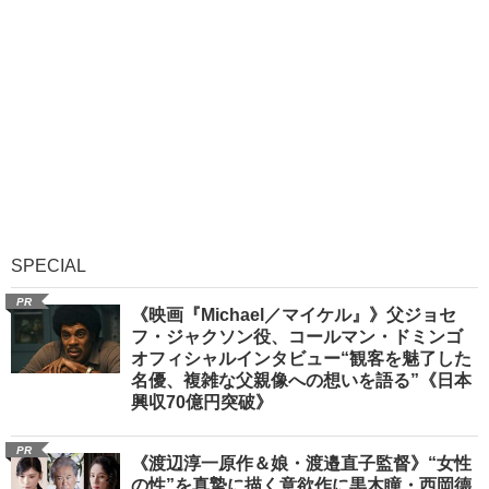
SPECIAL
PR
《映画『Michael／マイケル』》父ジョセ
フ・ジャクソン役、コールマン・ドミンゴ
オフィシャルインタビュー“観客を魅了した
名優、複雑な父親像への想いを語る”《日本
興収70億円突破》
PR
《渡辺淳一原作＆娘・渡邉直子監督》“女性
の性”を真摯に描く意欲作に黒木瞳・西岡德