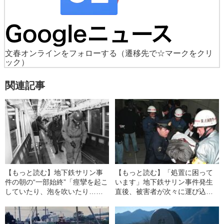
文春オンラインをフォローする
（遷移先で☆マークをクリ
ック）
関連記事
【もっと読む】地下鉄サリン事
【もっと読む】「処置に困って
件の朝の“一部始終”「痙攣を起こ
います」地下鉄サリン事件発生
していたり、泡を吹いたり…」
直後、被害者が次々に運び込ま
「瞳孔がピンホールのように小
れ…病院からの切迫した“電話の
さい」
内容”