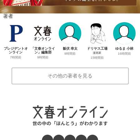
著者
プレジデントオ
「文春オンライ
飯伏 幸太
ドリヤス工場
ゆるま 小林
ンライン
ン」編集部
漫画家
9時間前
16時間前
7時間前
9時間前
15時間前
その他の著者を見る