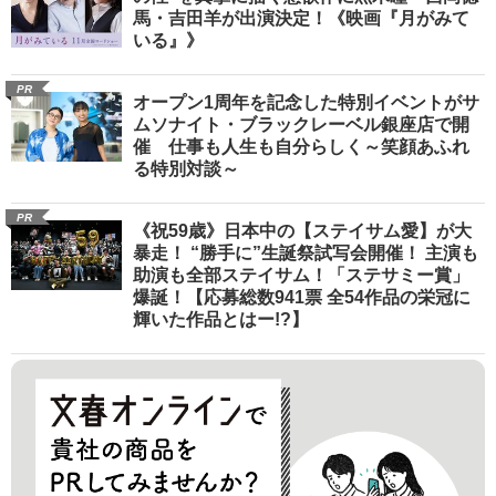
馬・吉田羊が出演決定！《映画『月がみて
いる』》
PR
オープン1周年を記念した特別イベントがサ
ムソナイト・ブラックレーベル銀座店で開
催 仕事も人生も自分らしく～笑顔あふれ
る特別対談～
PR
《祝59歳》日本中の【ステイサム愛】が大
暴走！ “勝手に”生誕祭試写会開催！ 主演も
助演も全部ステイサム！「ステサミー賞」
爆誕！【応募総数941票 全54作品の栄冠に
輝いた作品とはー!?】