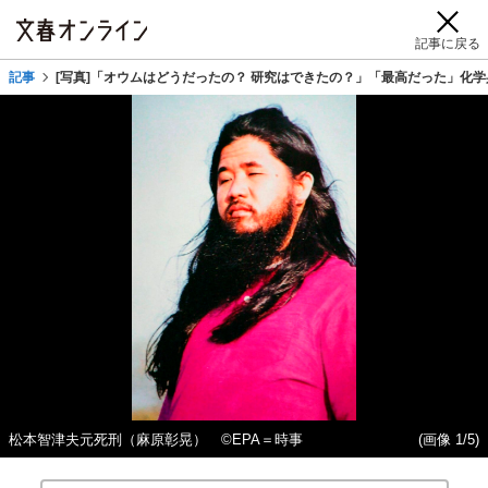
記事に戻る
記事
[写真]「オウムはどうだったの？ 研究はできたの？」「最高だった」化
松本智津夫元死刑（麻原彰晃） ©EPA＝時事
(画像 1/5)