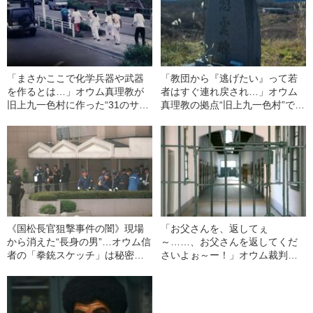
「まさかここで化学兵器や武器
「教団から『逃げたい』って若
を作るとは…」オウム真理教が
者はすぐ連れ戻され…」オウム
旧上九一色村に作った“31のサテ
真理教の拠点“旧上九一色村”で起
ィアン”「その後の話」《強制捜
きた「反対運動の結末」《現地
査から26年、現地ルポ》
ルポ》
《国松長官狙撃事件の闇》現場
「お父さんを、返してぇ
から消えた“長身の男”…オウム信
～……、お父さんを返してくだ
者の「拳銃スケッチ」は秘密の
さいよぉ～ー！」オウム裁判で
暴露だったのか
語られた遺族の思い