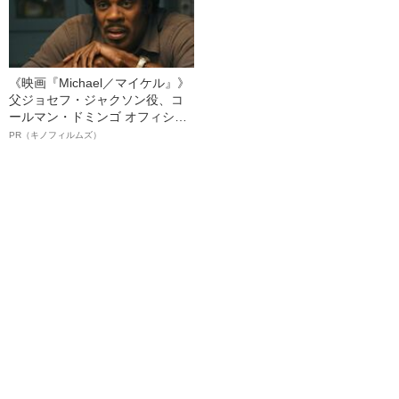
《映画『Michael／マイケル』》
父ジョセフ・ジャクソン役、コ
ールマン・ドミンゴ オフィシャ
ルインタビュー“観客を魅了した
PR（キノフィルムズ）
名優、複雑な父親像への想いを
語る”《日本興収70億円突破》