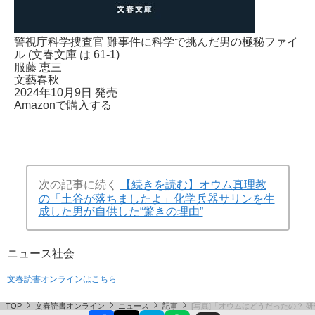
警視庁科学捜査官 難事件に科学で挑んだ男の極秘ファイ
ル (文春文庫 は 61-1)
服藤 恵三
文藝春秋
2024年10月9日 発売
Amazonで購入する
次の記事に続く
【続きを読む】オウム真理教
の「土谷が落ちましたよ」化学兵器サリンを生
成した男が自供した“驚きの理由”
ニュース
社会
文春読書オンラインはこちら
TOP
文春読書オンライン
ニュース
記事
[写真]「オウムはどうだったの？