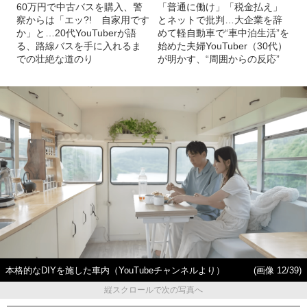
60万円で中古バスを購入、警
「普通に働け」「税金払え」
察からは「エッ?! 自家用です
とネットで批判…大企業を辞
か」と…20代YouTuberが語
めて軽自動車で“車中泊生活”を
る、路線バスを手に入れるま
始めた夫婦YouTuber（30代）
での壮絶な道のり
が明かす、“周囲からの反応”