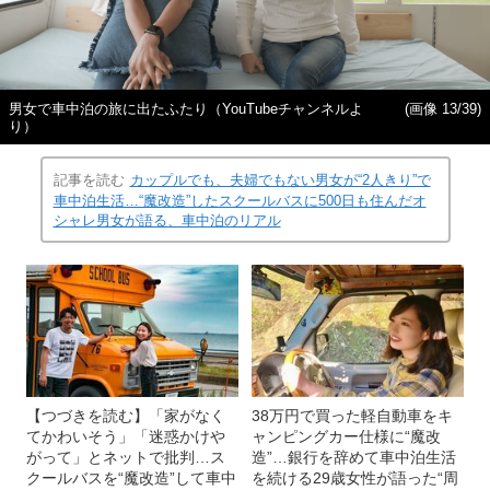
男女で車中泊の旅に出たふたり（YouTubeチャンネルよ
(画像 13/39)
り）
記事を読む
カップルでも、夫婦でもない男女が“2人きり”で
車中泊生活…“魔改造”したスクールバスに500日も住んだオ
シャレ男女が語る、車中泊のリアル
【つづきを読む】「家がなく
38万円で買った軽自動車をキ