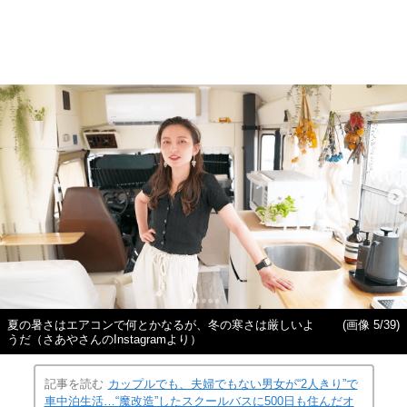
夏の暑さはエアコンで何とかなるが、冬の寒さは厳しいよ
(画像 5/39)
うだ（さあやさんのInstagramより）
記事を読む
カップルでも、夫婦でもない男女が“2人きり”で
車中泊生活…“魔改造”したスクールバスに500日も住んだオ