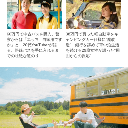
60万円で中古バスを購入、警
38万円で買った軽自動車をキ
察からは「エッ?! 自家用です
ャンピングカー仕様に“魔改
か」と…20代YouTuberが語
造”…銀行を辞めて車中泊生活
る、路線バスを手に入れるま
を続ける29歳女性が語った“周
での壮絶な道のり
囲からの反応”