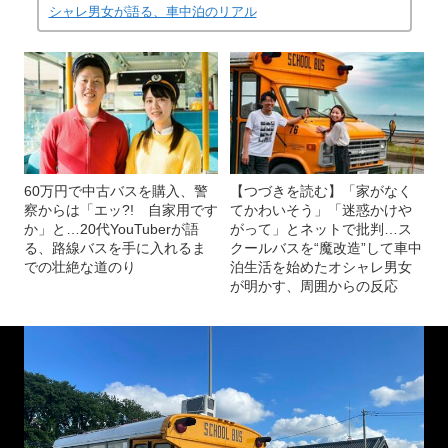
シャレ男女が語る、車中泊のリアル
60万円で中古バスを購入、警
【つづきを読む】「家がなく
察からは「エッ?! 自家用です
てかわいそう」「迷惑かけや
か」と…20代YouTuberが語
がって」とネットで批判…ス
る、路線バスを手に入れるま
クールバスを“魔改造”して車中
での壮絶な道のり
泊生活を始めたオシャレ男女
が明かす、周囲からの反応