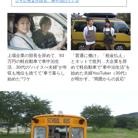
シャレ男女が語る、車中泊のリアル
上場企業の部長を辞めて、93
「普通に働け」「税金払え」
万円の軽自動車で車中泊生
とネットで批判…大企業を辞
活…30代の“ハイスぺ夫婦”が年
めて軽自動車で“車中泊生活”を
収も地位も捨てて“車で暮らし
始めた夫婦YouTuber（30代）
始めた”ワケ
が明かす、“周囲からの反応”