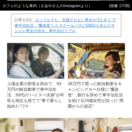
カフェのような車内（さあやさんのInstagramより）
(画像 17/39)
記事を読む
カップルでも、夫婦でもない男女が“2人きり”で
車中泊生活…“魔改造”したスクールバスに500日も住んだオ
シャレ男女が語る、車中泊のリアル
上場企業の部長を辞めて、93
38万円で買った軽自動車をキ
万円の軽自動車で車中泊生
ャンピングカー仕様に“魔改
活…30代の“ハイスぺ夫婦”が年
造”…銀行を辞めて車中泊生活
収も地位も捨てて“車で暮らし
を続ける29歳女性が語った“周
始めた”ワケ
囲からの反応”