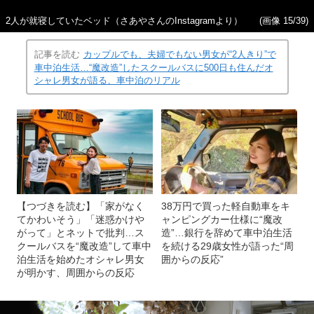
2人が就寝していたベッド（さあやさんのInstagramより）
(画像 15/39)
記事を読む
カップルでも、夫婦でもない男女が“2人きり”で
車中泊生活…“魔改造”したスクールバスに500日も住んだオ
シャレ男女が語る、車中泊のリアル
【つづきを読む】「家がなく
38万円で買った軽自動車をキ
てかわいそう」「迷惑かけや
ャンピングカー仕様に“魔改
がって」とネットで批判…ス
造”…銀行を辞めて車中泊生活
クールバスを“魔改造”して車中
を続ける29歳女性が語った“周
泊生活を始めたオシャレ男女
囲からの反応”
が明かす、周囲からの反応