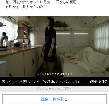
てかわいそう」「迷惑かけや
ャンピングカー仕様に“魔改
がって」とネットで批判…ス
造”…銀行を辞めて車中泊生活
クールバスを“魔改造”して車中
を続ける29歳女性が語った“周
泊生活を始めたオシャレ男女
囲からの反応”
が明かす、周囲からの反応
同じベッドで就寝していた（YouTubeチャンネルより）
(画像 14/39)
縦スクロールで次の写真へ