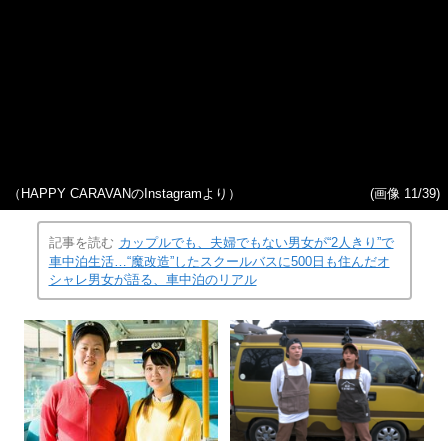
（HAPPY CARAVANのInstagramより）
(画像 11/39)
記事を読む
カップルでも、夫婦でもない男女が“2人きり”で
車中泊生活…“魔改造”したスクールバスに500日も住んだオ
シャレ男女が語る、車中泊のリアル