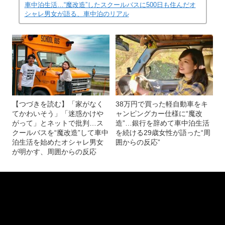
していった（YouTubeチャンネルより）
記事を読む
カップルでも、夫婦でもない男女が“2人きり”で
車中泊生活…“魔改造”したスクールバスに500日も住んだオ
シャレ男女が語る、車中泊のリアル
【つづきを読む】「家がなく
38万円で買った軽自動車をキ
てかわいそう」「迷惑かけや
ャンピングカー仕様に“魔改
がって」とネットで批判…ス
造”…銀行を辞めて車中泊生活
クールバスを“魔改造”して車中
を続ける29歳女性が語った“周
泊生活を始めたオシャレ男女
囲からの反応”
が明かす、周囲からの反応