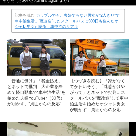
そうだ（さあやさんのInstagramより）
記事を読む
カップルでも、夫婦でもない男女が“2人きり”で
車中泊生活…“魔改造”したスクールバスに500日も住んだオ
シャレ男女が語る、車中泊のリアル
「普通に働け」「税金払え」
【つづきを読む】「家がなく
とネットで批判…大企業を辞
てかわいそう」「迷惑かけや
めて軽自動車で“車中泊生活”を
がって」とネットで批判…ス
始めた夫婦YouTuber（30代）
クールバスを“魔改造”して車中
が明かす、“周囲からの反応”
泊生活を始めたオシャレ男女
が明かす、周囲からの反応