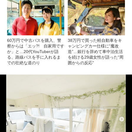
（YouTubeチャンネルより）
記事を読む
カップルでも、夫婦でもない男女が“2人きり”で
車中泊生活…“魔改造”したスクールバスに500日も住んだオ
シャレ男女が語る、車中泊のリアル
60万円で中古バスを購入、警
38万円で買った軽自動車をキ
察からは「エッ?! 自家用です
ャンピングカー仕様に“魔改
か」と…20代YouTuberが語
造”…銀行を辞めて車中泊生活
る、路線バスを手に入れるま
を続ける29歳女性が語った“周
での壮絶な道のり
囲からの反応”