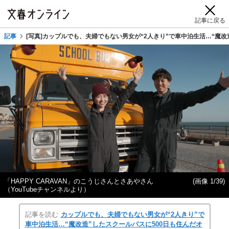
記事に戻る
記事
[写真]カップルでも、夫婦でもない男女が“2人きり”で車中泊生活…“魔
「HAPPY CARAVAN」のこうじさんとさあやさん
(画像 1/39)
（YouTubeチャンネルより）
記事を読む
カップルでも、夫婦でもない男女が“2人きり”で
車中泊生活…“魔改造”したスクールバスに500日も住んだオ