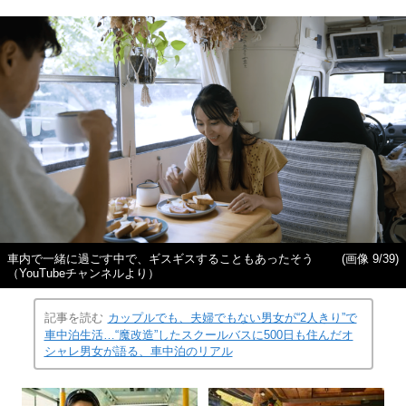
車内で一緒に過ごす中で、ギスギスすることもあったそう
(画像 9/39)
（YouTubeチャンネルより）
記事を読む
カップルでも、夫婦でもない男女が“2人きり”で
車中泊生活…“魔改造”したスクールバスに500日も住んだオ
シャレ男女が語る、車中泊のリアル