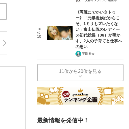
「文春オンライン」編集部
《両腕にでかいタトゥ
ー》「元暴走族だからこ
そ、1ミリもズレたくな
10
い」富山伝説のレディー
位
ス初代総長（36）が明か
10
す、2人の子育てと仕事へ
の思い
平田 裕介
11位から20位を見る
最新情報を発信中！