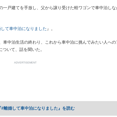
の一戸建てを手放し、父から譲り受けた軽ワゴンで車中泊しな
もっと見る
婚して車中泊になりました
』。
が鹿児島で3月に死去し...
、車中泊生活の終わり、これから車中泊に挑んでみたい人への
について、話を聞いた。
ADVERTISEMENT
照ノ富士に激怒され...
《BTS厳戒トーキョー滞
『#離婚して車中泊になりました』を読む
もっと見る