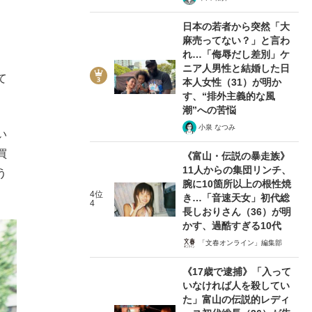
日本の若者から突然「大
麻売ってない？」と言わ
れ…「侮辱だし差別」ケ
、
ニア人男性と結婚した日
て
本人女性（31）が明か
す、“排外主義的な風
潮”への苦悩
小泉 なつみ
い
買
《富山・伝説の暴走族》
11人からの集団リンチ、
う
腕に10箇所以上の根性焼
4位
き…「音速天女」初代総
4
長しおりさん（36）が明
かす、過酷すぎる10代
「文春オンライン」編集部
《17歳で逮捕》「入って
いなければ人を殺してい
た」富山の伝説的レディ