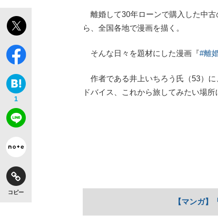
離婚して30年ローンで購入した中古
ら、全国各地で漫画を描く。
そんな日々を題材にした漫画『
#離
【独自】昭和の大女優・小川真由美（享年86）
作者である井上いちろう氏（53）に
ドバイス、これから旅してみたい場所
1
《VIVANT》頼れる相棒・ドラムが認めた“
コピー
【マンガ】