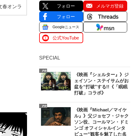
フォロー
メルマガ登録
文春オンラ
フォロー
Googleニュース
公式YouTube
SPECIAL
PR
《映画『シェルター』》ジ
ェイソン・ステイサムがお
盆を“打破”する!!《「眠眠
打破」コラボ》
PR
《映画『Michael／マイケ
ル』》父ジョセフ・ジャク
ソン役、コールマン・ドミ
ンゴ オフィシャルインタ
ビュー“観客を魅了した名