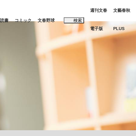
週刊文春
文藝春秋
読書
コミック
文春野球
検索
電子版
PLUS
インタビュー
読書
#松田聖子
多くてもいい」時価総額が一時トヨタ超え...
K-POPアイドルたち