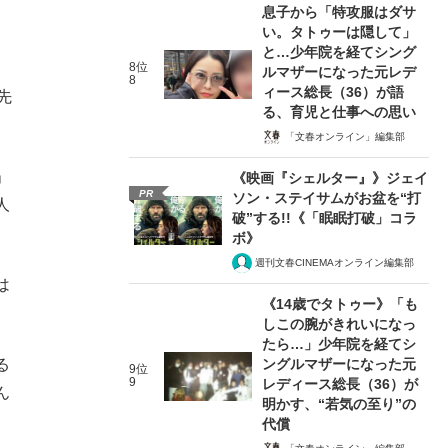
息子から「特攻服はダサ
い。タトゥーは隠して」
と…少年院を経てシング
8位
ルマザーになった元レデ
8
ィース総長（36）が語
先
る、育児と仕事への思い
「文春オンライン」編集部
」
《映画『シェルター』》ジェイ
PR
ソン・ステイサムがお盆を“打
人
破”する!!《「眠眠打破」コラ
ボ》
週刊文春CINEMAオンライン編集部
は
《14歳でタトゥー》「も
しこの腕がきれいになっ
たら…」少年院を経てシ
ングルマザーになった元
る
9位
9
レディース総長（36）が
ん
明かす、“若気の至り”の
代償