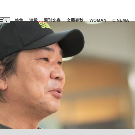
ゴリ
特集
連載
週刊文春
文藝春秋
WOMAN
CINEMA
キーワード入力
ス
エンタメ
ライフ
ビジネス
ーワードタグ一覧
山凌輝
#高市早苗
#後藤真希
#森岡毅
#城彰二
#内田有紀
#亀和田武
大罪』弁護士が明かすトク...
「キオクシアの投資の桁は一つ
日本生まれの