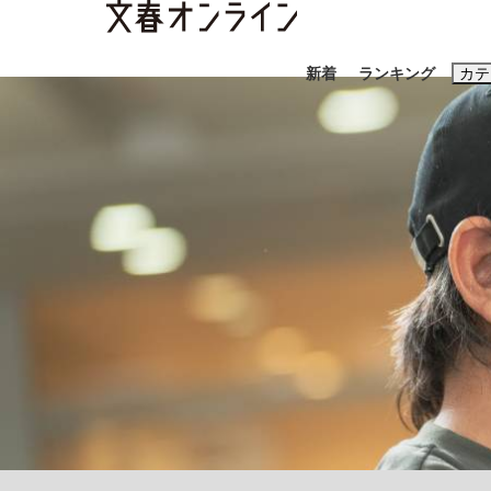
新着
ランキング
カテ
スクープ
ニュー
おすすめのキ
#藤田晋
#三
#玉木雄一郎
「善か悪かはどちらでもいい」リアル『九条の
終戦から81年