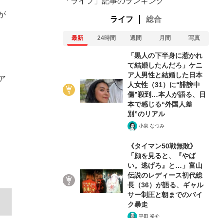
「ライフ」記事のランキング
が
ライフ
総合
最新
24時間
週間
月間
写真
「黒人の下半身に惹かれ
て結婚したんだろ」ケニ
ア人男性と結婚した日本
ア
人女性（31）に“誹謗中
傷”殺到…本人が語る、日
本で感じる“外国人差
別”のリアル
小泉 なつみ
《タイマン50戦無敗》
「顔を見ると、『やば
い。逃げろ』と…」富山
伝説のレディース初代総
在記》RM→渋谷で飲み会、JIN→伊豆の...
長（36）が語る、ギャル
サー制圧と朝までのバイ
ク暴走
平田 裕介