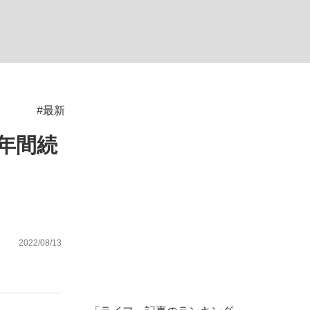
む将棋
#最新
年間続
2022/08/13