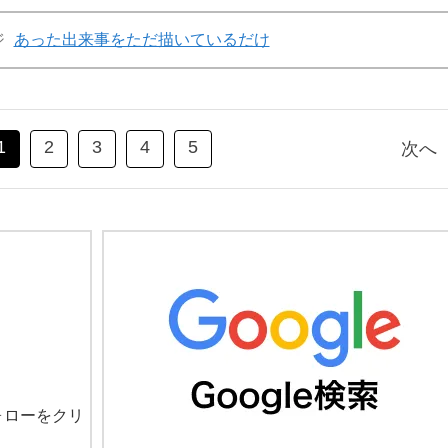
ジ
あった出来事をただ描いているだけ
1
2
3
4
5
次へ
ォローをクリ