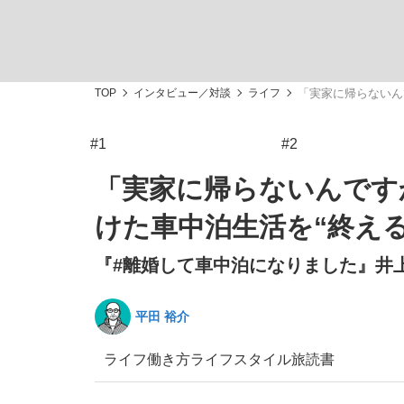
TOP
インタビュー／対談
ライフ
「実家に帰らないん
#1
#2
私のあのとき、私のいま
「実家に帰らないんです
けた車中泊生活を“終える
『#離婚して車中泊になりました』井上
平田 裕介
ライフ
働き方
ライフスタイル
旅
読書
キングの誕生を、目撃せよ。