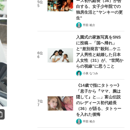
ース初代総長（36）が告
5位
5
白する、女子少年院での
独房生活と“ヤンキーの更
生”
平田 裕介
入園式の家族写真をSNS
に投稿→「国へ帰れ」
と“差別発言”殺到…ケニ
6位
ア人男性と結婚した日本
6
人女性（31）が、“世間か
らの視線”に思うこと
小泉 なつみ
《14歳で指にタトゥー》
「息子から『ママ、腕は
隠して』と…」富山伝説
7位
のレディース初代総長
7
（36）が語る、タトゥー
を入れた後悔
平田 裕介