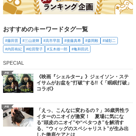
おすすめのキーワードタグ一覧
#藤田晋
#三山凌輝
#高市早苗
#後藤真希
#森岡毅
#城彰二
#内田有紀
#松田聖子
#玉木雄一郎
#亀和田武
SPECIAL
PR
《映画『シェルター』》ジェイソン・ステ
イサムがお盆を“打破”する!!《「眠眠打破」
コラボ》
PR
「えっ、こんなに変わるの？」36歳男性ラ
イターのニオイが激変！ 夏場に気にな
る“頭皮のニオイ”や“ベタつき”を解消す
る、“ウィッグのスペシャリスト”が生み出
した徹底ケアとは