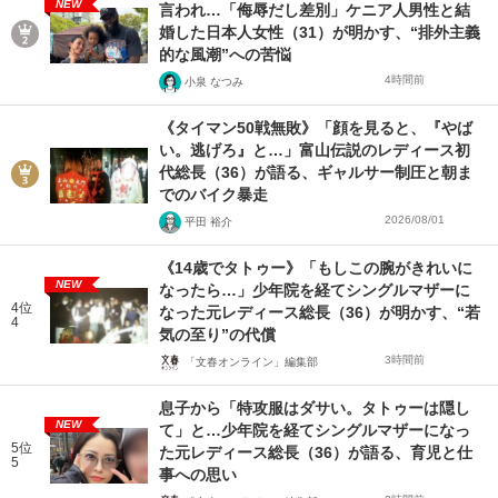
NEW
言われ…「侮辱だし差別」ケニア人男性と結
婚した日本人女性（31）が明かす、“排外主義
的な風潮”への苦悩
4時間前
小泉 なつみ
《タイマン50戦無敗》「顔を見ると、『やば
い。逃げろ』と…」富山伝説のレディース初
代総長（36）が語る、ギャルサー制圧と朝ま
でのバイク暴走
2026/08/01
平田 裕介
《14歳でタトゥー》「もしこの腕がきれいに
NEW
なったら…」少年院を経てシングルマザーに
4位
なった元レディース総長（36）が明かす、“若
4
気の至り”の代償
3時間前
「文春オンライン」編集部
息子から「特攻服はダサい。タトゥーは隠し
NEW
て」と…少年院を経てシングルマザーになっ
5位
た元レディース総長（36）が語る、育児と仕
5
事への思い