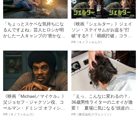
「ちょっとスケベな気持ちにな
《映画『シェルター』》ジェイ
るんですよね」芸人ヒロシが明
ソン・ステイサムがお盆を“打
かした一人キャンプの“密かな愉
破”する!!《「眠眠打破」コラ
しみ”
ボ》
PR（キノフィルムズ）
《映画『Michael／マイケル』》
「えっ、こんなに変わるの？」
父ジョセフ・ジャクソン役、コ
36歳男性ライターのニオイが激
ールマン・ドミンゴ オフィシャ
変！ 夏場に気になる“頭皮のニ
ルインタビュー“観客を魅了した
オイ”や“ベタつき”を解消す
PR（キノフィルムズ）
PR（株式会社スヴェンソン）
名優、複雑な父親像への想いを
る、“ウィッグのスペシャリス
語る”《日本興収70億円突破》
ト”が生み出した徹底ケアとは