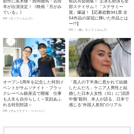
欲作に黒木瞳・西岡德馬・吉田
祭試写会開催！ 主演も助演も全
羊が出演決定！《映画『月がみ
部ステイサム！「ステサミー
ている』》
賞」爆誕！【応募総数941票 全
54作品の栄冠に輝いた作品とは
PR（キノフィルムズ）
ー!?】
PR（（株）キノフィルムズ）
オープン1周年を記念した特別イ
「黒人の下半身に惹かれて結婚
ベントがサムソナイト・ブラッ
したんだろ」ケニア人男性と結
クレーベル銀座店で開催 仕事
婚した日本人女性（31）に“誹謗
も人生も自分らしく～笑顔あふ
中傷”殺到…本人が語る、日本で
れる特別対談～
感じる“外国人差別”のリアル
PR（サムソナイト・ジャパン）