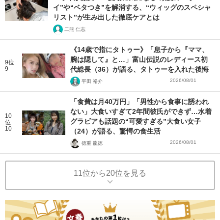
イ”や“ベタつき”を解消する、“ウィッグのスペシャ
リスト”が生み出した徹底ケアとは
二瓶 仁志
《14歳で指にタトゥー》「息子から『ママ、
腕は隠して』と…」富山伝説のレディース初
9位
9
代総長（36）が語る、タトゥーを入れた後悔
2026/08/01
平田 裕介
「食費は月40万円」「男性から食事に誘われ
ない」大食いすぎて2年間彼氏ができず…水着
10
グラビアも話題の“可愛すぎる”大食い女子
位
10
（24）が語る、驚愕の食生活
2026/08/01
徳重 龍徳
11位から20位を見る