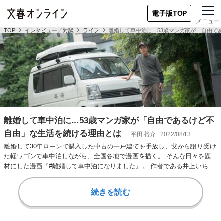
電子版TOP
メニュー
TOP
インタビュー／対談
ライフ
離婚して車中泊に…53歳マンガ家が「自由で
離婚して車中泊に…53歳マンガ家が「自由であるけど不
自由」な生活を続ける理由とは
平田 裕介
2022/08/13
離婚して30年ローンで購入した中古の一戸建てを手放し、父から譲り受け
た軽ワゴンで車中泊しながら、全国各地で漫画を描く。 そんな日々を題
材にした漫画『#離婚して車中泊になりました』。 作者である井上いちろ
う氏（53）…
続きを読む