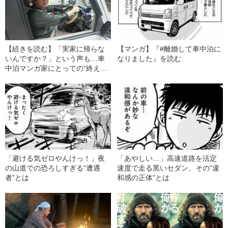
【続きを読む】「実家に帰らな
【マンガ】『#離婚して車中泊に
いんですか？」という声も…車
なりました』を読む
中泊マンガ家にとっての“終える
時”とは
「避ける気ゼロやんけっ！」夜
「あやしい…」高速道路を法定
の山道での恐ろしすぎる“遭遇
速度で走る黒いセダン、その“違
者”とは
和感の正体”とは