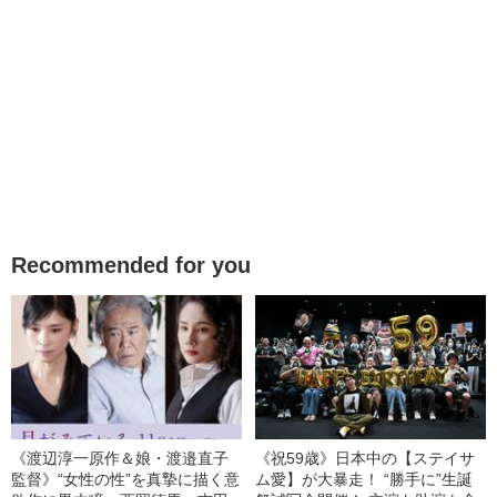
Recommended for you
《渡辺淳一原作＆娘・渡邉直子
《祝59歳》日本中の【ステイサ
監督》“女性の性”を真摯に描く意
ム愛】が大暴走！ “勝手に”生誕