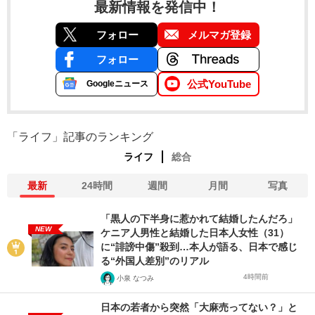
最新情報を発信中！
フォロー
メルマガ登録
フォロー
公式YouTube
Googleニュース
「ライフ」記事のランキング
ライフ
総合
最新
24時間
週間
月間
写真
「黒人の下半身に惹かれて結婚したんだろ」
NEW
ケニア人男性と結婚した日本人女性（31）
に“誹謗中傷”殺到…本人が語る、日本で感じ
る“外国人差別”のリアル
4時間前
小泉 なつみ
日本の若者から突然「大麻売ってない？」と