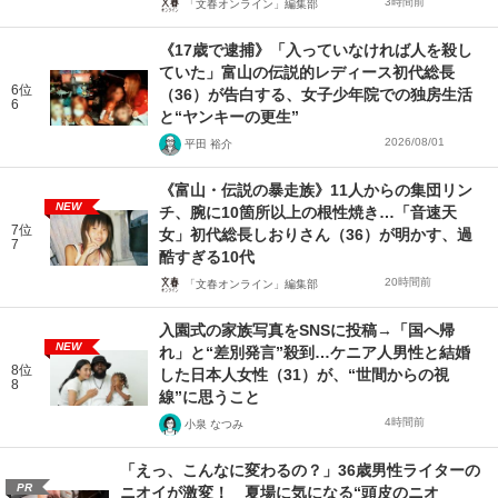
3時間前
「文春オンライン」編集部
《17歳で逮捕》「入っていなければ人を殺し
ていた」富山の伝説的レディース初代総長
6位
（36）が告白する、女子少年院での独房生活
6
と“ヤンキーの更生”
2026/08/01
平田 裕介
《富山・伝説の暴走族》11人からの集団リン
NEW
チ、腕に10箇所以上の根性焼き…「音速天
7位
女」初代総長しおりさん（36）が明かす、過
7
酷すぎる10代
20時間前
「文春オンライン」編集部
入園式の家族写真をSNSに投稿→「国へ帰
NEW
れ」と“差別発言”殺到…ケニア人男性と結婚
8位
した日本人女性（31）が、“世間からの視
8
線”に思うこと
4時間前
小泉 なつみ
「えっ、こんなに変わるの？」36歳男性ライターの
PR
ニオイが激変！ 夏場に気になる“頭皮のニオ