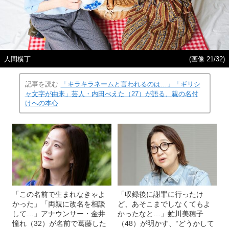
人間横丁
(画像 21/32)
記事を読む
「キラキラネームと言われるのは…」「ギリシ
ャ文字が由来」芸人・内田べえた（27）が語る、親の名付
けへの本心
「この名前で生まれなきゃよ
「収録後に謝罪に行ったけ
かった」「両親に改名を相談
ど、あそこまでしなくてもよ
して…」アナウンサー・金井
かったなと…」虻川美穂子
憧れ（32）が名前で葛藤した
（48）が明かす、“どうかして