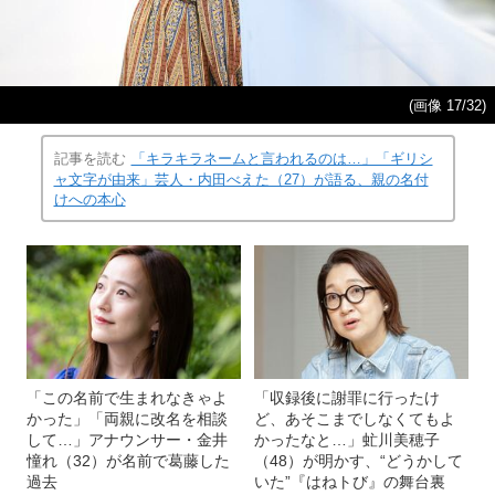
(画像 17/32)
記事を読む
「キラキラネームと言われるのは…」「ギリシ
ャ文字が由来」芸人・内田べえた（27）が語る、親の名付
けへの本心
「この名前で生まれなきゃよ
「収録後に謝罪に行ったけ
かった」「両親に改名を相談
ど、あそこまでしなくてもよ
して…」アナウンサー・金井
かったなと…」虻川美穂子
憧れ（32）が名前で葛藤した
（48）が明かす、“どうかして
過去
いた”『はねトび』の舞台裏