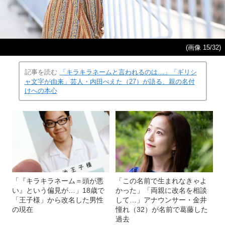
(画像 15/32)
記事を読む
「キラキラネームと言われるのは…」「ギリシ
ャ文字が由来」芸人・内田べえた（27）が語る、親の名付
けへの本心
「『キラキラネーム＝頭が悪
「この名前で生まれなきゃよ
い』という偏見が…」18歳で
かった」「両親に改名を相談
「王子様」から改名した男性
して…」アナウンサー・金井
の現在
憧れ（32）が名前で葛藤した
過去