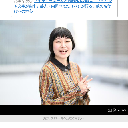
記事を読む
「キラキラネームと言われるのは…」「ギリシ
ャ文字が由来」芸人・内田べえた（27）が語る、親の名付
けへの本心
(画像 2/32)
縦スクロールで次の写真へ