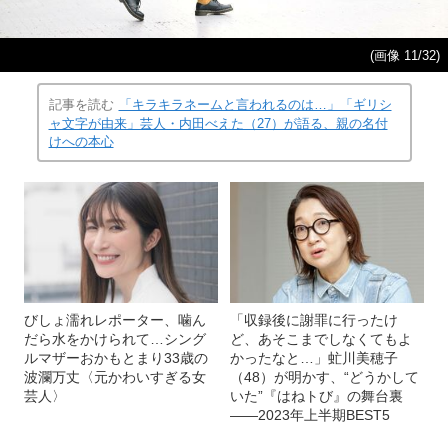
(画像 11/32)
記事を読む
「キラキラネームと言われるのは…」「ギリシ
ャ文字が由来」芸人・内田べえた（27）が語る、親の名付
けへの本心
びしょ濡れレポーター、噛ん
「収録後に謝罪に行ったけ
だら水をかけられて…シング
ど、あそこまでしなくてもよ
ルマザーおかもとまり33歳の
かったなと…」虻川美穂子
波瀾万丈〈元かわいすぎる女
（48）が明かす、“どうかして
芸人〉
いた”『はねトび』の舞台裏
――2023年上半期BEST5