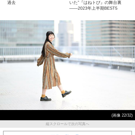
過去
いた”『はねトび』の舞台裏
――2023年上半期BEST5
(画像 22/32)
縦スクロールで次の写真へ