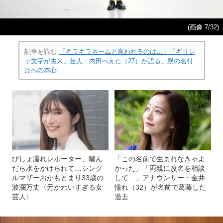
(画像 7/32)
記事を読む
「キラキラネームと言われるのは…」「ギリシ
ャ文字が由来」芸人・内田べえた（27）が語る、親の名付
けへの本心
びしょ濡れレポーター、噛ん
「この名前で生まれなきゃよ
だら水をかけられて…シング
かった」「両親に改名を相談
ルマザーおかもとまり33歳の
して…」アナウンサー・金井
波瀾万丈〈元かわいすぎる女
憧れ（32）が名前で葛藤した
芸人〉
過去