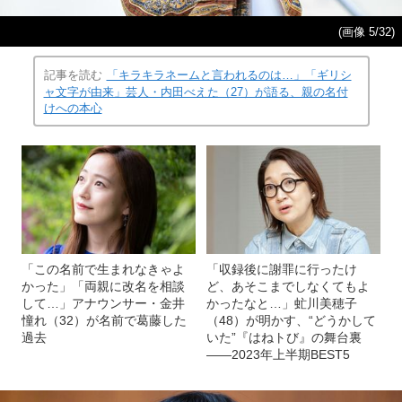
(画像 5/32)
記事を読む
「キラキラネームと言われるのは…」「ギリシ
ャ文字が由来」芸人・内田べえた（27）が語る、親の名付
けへの本心
「この名前で生まれなきゃよ
「収録後に謝罪に行ったけ
かった」「両親に改名を相談
ど、あそこまでしなくてもよ
して…」アナウンサー・金井
かったなと…」虻川美穂子
憧れ（32）が名前で葛藤した
（48）が明かす、“どうかして
過去
いた”『はねトび』の舞台裏
――2023年上半期BEST5