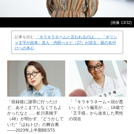
(画像 13/32)
記事を読む
「キラキラネームと言われるのは…」「ギリシ
ャ文字が由来」芸人・内田べえた（27）が語る、親の名付
けへの本心
「収録後に謝罪に行ったけ
「『キラキラネーム＝頭が悪
ど、あそこまでしなくてもよ
い』という偏見が…」18歳で
かったなと…」虻川美穂子
「王子様」から改名した男性
（48）が明かす、“どうかして
の現在
いた”『はねトび』の舞台裏
――2023年上半期BEST5