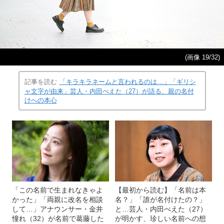
(画像 19/32)
記事を読む
「キラキラネームと言われるのは…」「ギリシ
ャ文字が由来」芸人・内田べえた（27）が語る、親の名付
けへの本心
「この名前で生まれなきゃよ
【最初から読む】「名前は本
かった」「両親に改名を相談
名？」「誰が名付けたの？」
して…」アナウンサー・金井
と…芸人・内田べえた（27）
憧れ（32）が名前で葛藤した
が明かす、珍しい名前への想