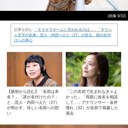
(画像 9/32)
記事を読む
「キラキラネームと言われるのは…」「ギリシ
ャ文字が由来」芸人・内田べえた（27）が語る、親の名付
けへの本心
【最初から読む】「名前は本
「この名前で生まれなきゃよ
名？」「誰が名付けたの？」
かった」「両親に改名を相談
と…芸人・内田べえた（27）
して…」アナウンサー・金井
が明かす、珍しい名前への想
憧れ（32）が名前で葛藤した
い
過去