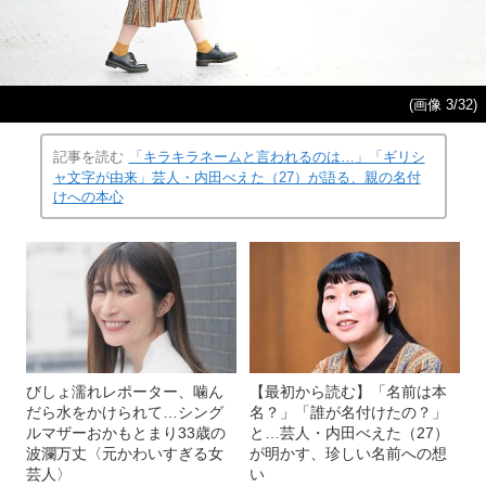
(画像 3/32)
記事を読む
「キラキラネームと言われるのは…」「ギリシ
ャ文字が由来」芸人・内田べえた（27）が語る、親の名付
けへの本心
びしょ濡れレポーター、噛ん
【最初から読む】「名前は本
だら水をかけられて…シング
名？」「誰が名付けたの？」
ルマザーおかもとまり33歳の
と…芸人・内田べえた（27）
波瀾万丈〈元かわいすぎる女
が明かす、珍しい名前への想
芸人〉
い