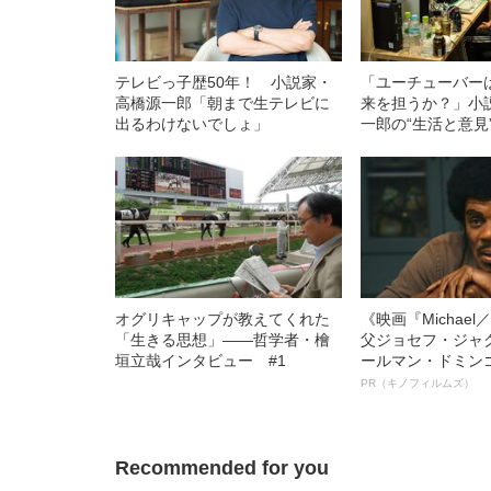
テレビっ子歴50年！ 小説家・
「ユーチューバー
高橋源一郎「朝まで生テレビに
来を担うか？」小
出るわけないでしょ」
一郎の“生活と意見
オグリキャップが教えてくれた
《映画『Michae
「生きる思想」――哲学者・檜
父ジョセフ・ジャ
垣立哉インタビュー #1
ールマン・ドミン
ルインタビュー“
PR（キノフィルムズ）
名優、複雑な父親
語る”《日本興収7
Recommended for you