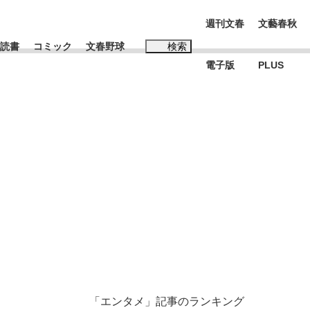
週刊文春
文藝春秋
読書
コミック
文春野球
検索
電子版
PLUS
インタビュー
読書
#松田聖子
む将棋
BC日本代表“敗戦”の真実 選手が明かす...
「エンタメ」記事のランキング