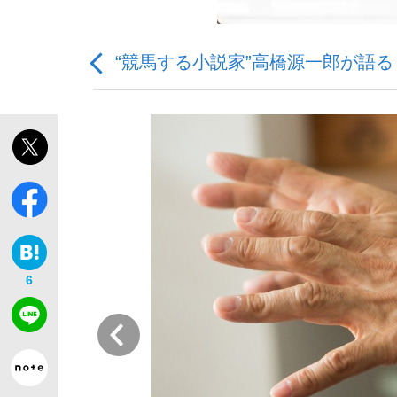
“競馬する小説家”高橋源一郎が語
「敗因分析は一切聞かれなかった」侍ジャパン選
キングの誕生を、目撃せよ。
6
the Style
前
「目標達成できなかったからと言って…」サッ