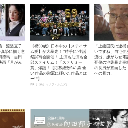
娘・渡邉直子
《祝59歳》日本中の【ステイサ
「上級国民は逮捕
を真摯に描く意
ム愛】が大暴走！ “勝手に”生誕
いですね」自宅住
岡德馬・吉田
祭試写会開催！ 主演も助演も全
流出、嫌がらせ電
映画『月がみ
部ステイサム！「ステサミー
死傷の池袋暴走事
賞」爆誕！【応募総数941票 全
の長男が直面した
54作品の栄冠に輝いた作品とは
への暴力」
ー!?】
PR（（株）キノフィルムズ）