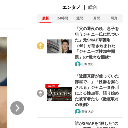
エンタメ
総合
最新
24時間
週間
月間
写真
ない資産運用のすべて
「父の通夜の晩、息子を
狙うジャニー氏に気づい
た」元SMAP草彅剛
（49）が巻き込まれた
が悲しい」『北の国から』倉本聰氏（91...
「ジャニーズ性加害問
題」の“数奇な因縁”
山本 雲丹
「近藤真彦が使っていた
部屋で…」「性器を握ら
NEW
される」ジャニー喜多川
による性加害、語り始め
た被害者たち《徹底取材
次
の裏側》
髙橋 大介
誰がSMAPを“殺した”の