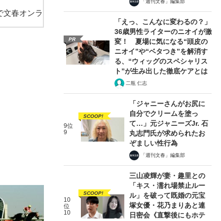
「週刊文春」編集部
で文春オンラ
「えっ、こんなに変わるの？」
36歳男性ライターのニオイが激
PR
変！ 夏場に気になる“頭皮の
ニオイ”や“ベタつき”を解消す
る、“ウィッグのスペシャリス
ト”が生み出した徹底ケアとは
二瓶 仁志
「ジャニーさんがお尻に
自分でクリームを塗っ
SCOOP!
て…」元ジャニーズJr. 石
9位
9
丸志門氏が求められたお
ぞましい性行為
「週刊文春」編集部
三山凌輝が妻・趣里との
「キス・濡れ場禁止ルー
SCOOP!
ル」を破って既婚の元宝
10
塚女優・花乃まりあと連
位
10
日密会《直撃後にもホテ