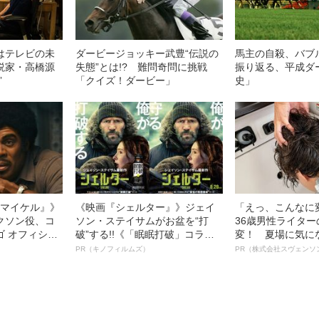
はテレビの未
ダービージョッキー武豊“伝説の
馬主の自殺、バブ
説家・高橋源
失態”とは!? 難問奇問に挑戦
振り返る、平成ダ
”
「クイズ！ダービー」
史」
l／マイケル』》
《映画『シェルター』》ジェイ
「えっ、こんなに
クソン役、コ
ソン・ステイサムがお盆を“打
36歳男性ライタ
ゴ オフィシャ
破”する!!《「眠眠打破」コラ
変！ 夏場に気に
観客を魅了した
ボ》
オイ”や“ベタつき
PR（キノフィルムズ）
PR（株式会社スヴェンソ
像への想いを
る、“ウィッグの
0億円突破》
ト”が生み出した