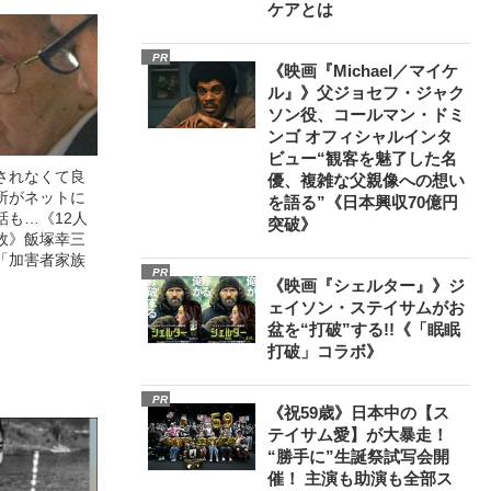
ケアとは
PR
《映画『Michael／マイケ
ル』》父ジョセフ・ジャク
ソン役、コールマン・ドミ
ンゴ オフィシャルインタ
ビュー“観客を魅了した名
されなくて良
優、複雑な父親像への想い
所がネットに
を語る”《日本興収70億円
話も…《12人
突破》
故》飯塚幸三
「加害者家族
PR
《映画『シェルター』》ジ
ェイソン・ステイサムがお
盆を“打破”する!!《「眠眠
打破」コラボ》
PR
《祝59歳》日本中の【ス
テイサム愛】が大暴走！
“勝手に”生誕祭試写会開
催！ 主演も助演も全部ス