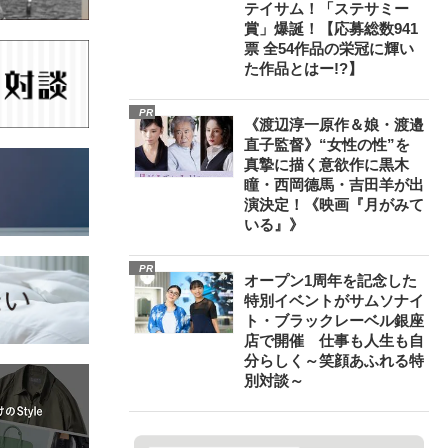
テイサム！「ステサミー
賞」爆誕！【応募総数941
票 全54作品の栄冠に輝い
た作品とはー!?】
PR
《渡辺淳一原作＆娘・渡邉
直子監督》“女性の性”を
真摯に描く意欲作に黒木
瞳・西岡德馬・吉田羊が出
演決定！《映画『月がみて
いる』》
PR
オープン1周年を記念した
特別イベントがサムソナイ
ト・ブラックレーベル銀座
店で開催 仕事も人生も自
分らしく～笑顔あふれる特
別対談～