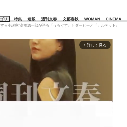
ゴリ
特集
連載
週刊文春
文藝春秋
WOMAN
CINEMA
競馬する小説家”高橋源一郎が語る『うるぐす』とダービーと『カルテット』
キーワード入力
ス
エンタメ
ライフ
ビジネス
詳しく見る
arrow_forward_ios
ーワードタグ一覧
山凌輝
#高市早苗
#後藤真希
#森岡毅
#城彰二
#内田有紀
観る将棋、読
#亀和田武
て明かした日本代表監督に...
「最悪の空気のまま解散」W