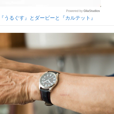
Powered by 
GliaStudios
る『うるぐす』とダービーと『カルテット』
いまさら聞け
Mute
手が証言した“NPB聞...
「クマが悪者扱いされているの
もっと見る
カー日本代表・森保一監督...