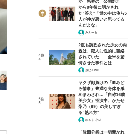
か 悪夢の「公開処刑」
から8年後に明かされ
た“答え”「世の中は俺ら5
人が仲が悪いと思ってる
んだよな」
みきーる
3/13
2度も誘拐された少女の両
親は、犯人に性的に籠絡
4位
されていた……全米を驚
4
愕させた事件とは
辰巳JUNK
ヤクザ顔負けの「血みど
ろ情事」豊満な身体を舐
めまわされ…「自称16歳
5位
美少女」怪演中、かたせ
5
梨乃（69）の美しすぎ
る“熟れ方”
ゆるま 小林
「敗因分析は一切聞かれ