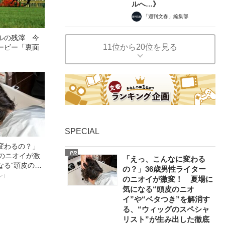
ルへ…》
「週刊文春」編集部
ルの残滓 今
11位から20位を見る
ービー「裏面
SPECIAL
変わるの？」
PR
ーのニオイが激
「えっ、こんなに変わる
なる“頭皮のニ
の？」36歳男性ライター
”を解消す
ン）
のニオイが激変！ 夏場に
スペシャリス
気になる“頭皮のニオ
徹底ケアとは
イ”や“ベタつき”を解消す
る、“ウィッグのスペシャ
リスト”が生み出した徹底