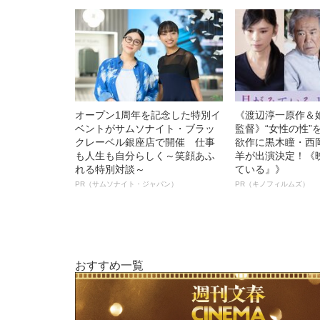
オープン1周年を記念した特別イ
《渡辺淳一原作＆
ベントがサムソナイト・ブラッ
監督》“女性の性”
クレーベル銀座店で開催 仕事
欲作に黒木瞳・西
も人生も自分らしく～笑顔あふ
羊が出演決定！《
れる特別対談～
ている』》
PR（サムソナイト・ジャパン）
PR（キノフィルムズ）
おすすめ一覧