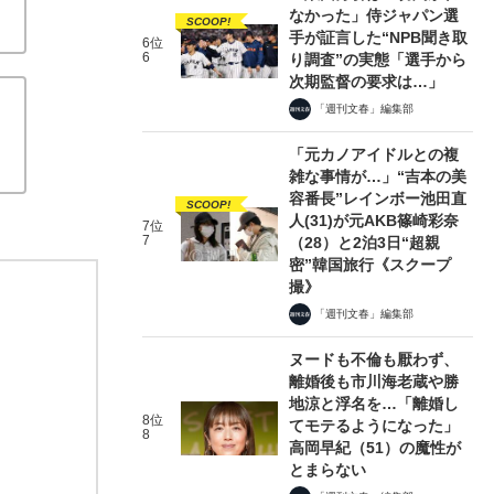
なかった」侍ジャパン選
SCOOP!
手が証言した“NPB聞き取
6位
6
り調査”の実態「選手から
次期監督の要求は…」
「週刊文春」編集部
「元カノアイドルとの複
雑な事情が…」“吉本の美
容番長”レインボー池田直
SCOOP!
人(31)が元AKB篠崎彩奈
7位
7
（28）と2泊3日“超親
密”韓国旅行《スクープ
撮》
「週刊文春」編集部
ヌードも不倫も厭わず、
離婚後も市川海老蔵や勝
地涼と浮名を…「離婚し
8位
てモテるようになった」
8
高岡早紀（51）の魔性が
とまらない