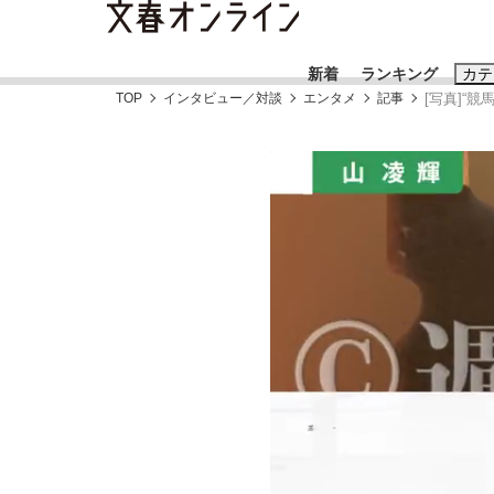
新着
ランキング
カテ
TOP
インタビュー／対談
エンタメ
記事
[写真]“
スクープ
ニュー
おすすめのキ
#藤田晋
#三
#玉木雄一郎
「90%は失敗する。でも…」本田圭佑が初め
終戦から81年