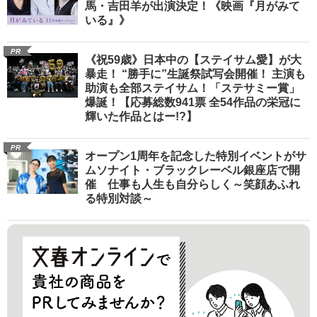
馬・吉田羊が出演決定！《映画『月がみて
いる』》
PR
《祝59歳》日本中の【ステイサム愛】が大
暴走！ “勝手に”生誕祭試写会開催！ 主演も
助演も全部ステイサム！「ステサミー賞」
爆誕！【応募総数941票 全54作品の栄冠に
輝いた作品とはー!?】
PR
オープン1周年を記念した特別イベントがサ
ムソナイト・ブラックレーベル銀座店で開
催 仕事も人生も自分らしく～笑顔あふれ
る特別対談～