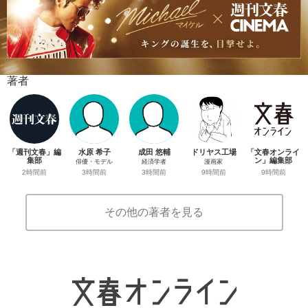
著者
「週刊文春」編
水原 希子
成田 悠輔
ドリヤス工場
「文春オンライ
集部
ン」編集部
俳優・モデル
経済学者
漫画家
2時間前
9時間前
3時間前
3時間前
9時間前
その他の著者を見る