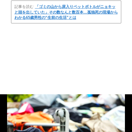
記事を読む
「ゴミの山から尿入りペットボトルがニョキッ
と頭を出していた」その数なんと数百本…孤独死の現場から
わかる65歳男性の“生前の生活”とは