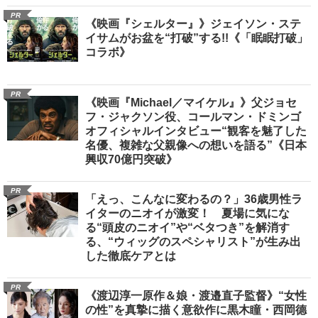
PR
《映画『シェルター』》ジェイソン・ステ
イサムがお盆を“打破”する!!《「眠眠打破」
コラボ》
PR
《映画『Michael／マイケル』》父ジョセ
フ・ジャクソン役、コールマン・ドミンゴ
オフィシャルインタビュー“観客を魅了した
名優、複雑な父親像への想いを語る”《日本
興収70億円突破》
PR
「えっ、こんなに変わるの？」36歳男性ラ
イターのニオイが激変！ 夏場に気にな
る“頭皮のニオイ”や“ベタつき”を解消す
る、“ウィッグのスペシャリスト”が生み出
した徹底ケアとは
PR
《渡辺淳一原作＆娘・渡邉直子監督》“女性
の性”を真摯に描く意欲作に黒木瞳・西岡德