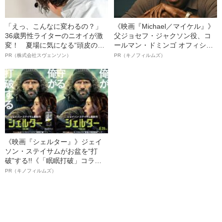
「えっ、こんなに変わるの？」
《映画『Michael／マイケル』》
36歳男性ライターのニオイが激
父ジョセフ・ジャクソン役、コ
変！ 夏場に気になる“頭皮のニ
ールマン・ドミンゴ オフィシャ
オイ”や“ベタつき”を解消す
ルインタビュー“観客を魅了した
PR（株式会社スヴェンソン）
PR（キノフィルムズ）
る、“ウィッグのスペシャリス
名優、複雑な父親像への想いを
ト”が生み出した徹底ケアとは
語る”《日本興収70億円突破》
《映画『シェルター』》ジェイ
ソン・ステイサムがお盆を“打
破”する!!《「眠眠打破」コラ
ボ》
PR（キノフィルムズ）