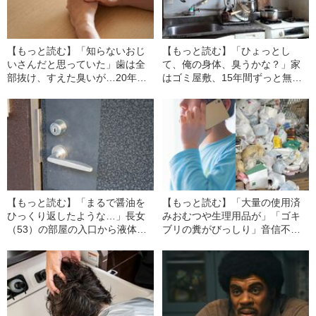
【もっと読む】「知らないおじ
【もっと読む】「ひょっとし
いさんだと思っていた」歯は全
て、俺の身体、臭うかな？」家
部抜け、すえた臭いが…20年ぶ
はゴミ屋敷、15年間ずっと無職
りに再会した“自慢の兄”がまった
の兄（55）の生活を立て直した
くの別人になってしまった理由
い…20年ぶりに再会した妹の“決
心”
【もっと読む】「まるで醤油を
【もっと読む】「大量の使用済
ひっくり返したような…」長女
みおむつや生理用品が」「ゴキ
（53）の部屋の入口から液体が
ブリの糞がびっしり」音信不通
垂れていると連絡が…高齢の両
になった長女（53）の“ゴミ屋
親が目の当たりにした“想像を絶
敷”で家族が見つけた意外なもの
する光景”
とは…