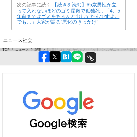
次の記事に続く
【続きを読む】65歳男性が立
って入れないほどのゴミ屋敷で孤独死…「4、5
年前まではゴミをちゃんと出してたんですよ。
でも…」大家が語る“悪化のきっかけ”
ニュース
社会
TOP
ニュース
記事
[写真]「ゴミの山から尿入りペットボトルがニョキッと頭を