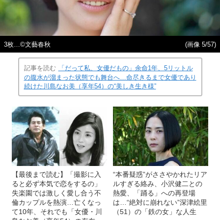
3枚…©文藝春秋
(画像 5/57)
記事を読む
「だって私、女優だもの」余命1年、5リットル
の腹水が溜まった状態でも舞台へ…命尽きるまで女優であり
続けた川島なお美（享年54）の“美しき生き様”
【最後まで読む】「撮影に入
“本番疑惑”がささやかれたリア
ると必ず本気で恋をするの」
ルすぎる絡み、小沢健二との
失楽園では激しく愛し合う不
熱愛、「踊る」への再登場
倫カップルを熱演…亡くなっ
は…“絶対に崩れない”深津絵里
て10年、それでも「女優・川
（51）の「鉄の女」な人生