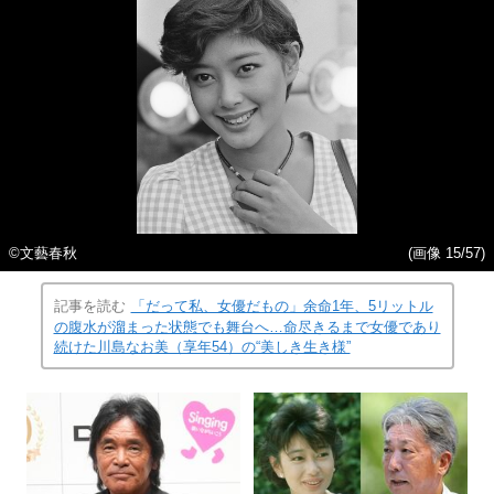
©文藝春秋
(画像 15/57)
記事を読む
「だって私、女優だもの」余命1年、5リットル
の腹水が溜まった状態でも舞台へ…命尽きるまで女優であり
続けた川島なお美（享年54）の“美しき生き様”