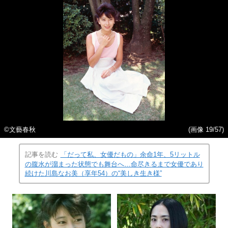
©文藝春秋
(画像 19/57)
記事を読む
「だって私、女優だもの」余命1年、5リットル
の腹水が溜まった状態でも舞台へ…命尽きるまで女優であり
続けた川島なお美（享年54）の“美しき生き様”