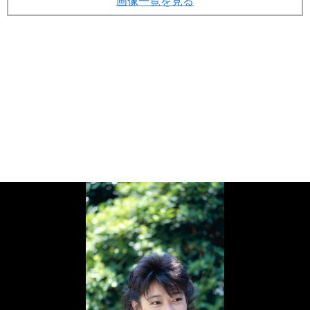
画像一覧を見る