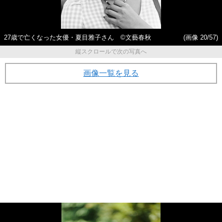
27歳で亡くなった女優・夏目雅子さん ©文藝春秋
(画像 20/57)
縦スクロールで次の写真へ
画像一覧を見る