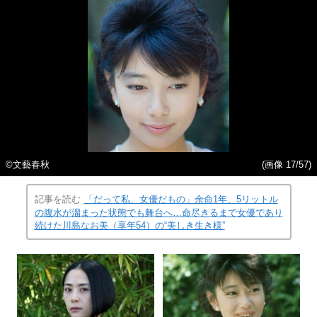
©文藝春秋
(画像 17/57)
記事を読む
「だって私、女優だもの」余命1年、5リットル
の腹水が溜まった状態でも舞台へ…命尽きるまで女優であり
続けた川島なお美（享年54）の“美しき生き様”