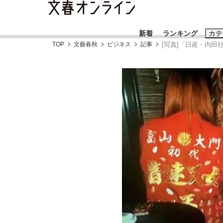
新着
ランキング
カテ
TOP
文藝春秋
ビジネス
記事
[写真]「日産・内田
スクープ
ニュー
おすすめのキ
#藤田晋
#三
#玉木雄一郎
「90%は失敗する。でも…」本田圭佑が初め
終戦から81年