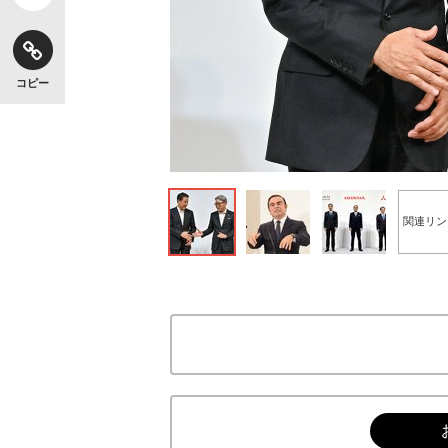
コピー
関連リン
日産の内田誠社長（左）とホンダの三部敏宏社長 