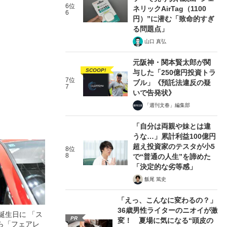
6位
ネリックAirTag（1100
6
円）”に潜む「致命的すぎ
る問題点」
山口 真弘
元阪神・関本賢太郎が関
SCOOP!
与した「250億円投資トラ
7位
ブル」《預託法違反の疑
7
いで告発状》
「週刊文春」編集部
「自分は両親や妹とは違
うな…」累計利益100億円
超え投資家のテスタが小5
8位
8
で“普通の人生”を諦めた
「決定的な劣等感」
飯尾 篤史
「えっ、こんなに変わるの？」
36歳男性ライターのニオイが激
誕生日に 「ス
PR
変！ 夏場に気になる“頭皮の
ら「フェアレ