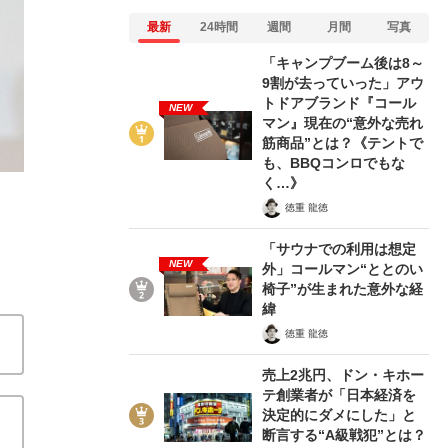
最新
24時間
週間
月間
写真
「キャンプブーム後は8～
9割が去っていった」アウ
トドアブランド『コール
NEW
マン』現在の“意外な売れ
2/4
筋商品”とは？《テントで
も、BBQコンロでもな
く…》
徳重 龍徳
「サウナでの利用は想定
NEW
外」コールマン“ととのい
椅子”が生まれた意外な経
緯
徳重 龍徳
売上2兆円、ドン・キホー
テ創業者が「日本経済を
決定的にダメにした」と
断言する“A級戦犯”とは？