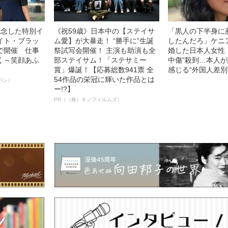
記念した特別イ
《祝59歳》日本中の【ステイサ
「黒人の下半身に
イト・ブラッ
ム愛】が大暴走！ “勝手に”生誕
したんだろ」ケニ
で開催 仕事
祭試写会開催！ 主演も助演も全
婚した日本人女性（
く～笑顔あふ
部ステイサム！「ステサミー
中傷”殺到…本人
賞」爆誕！【応募総数941票 全
感じる“外国人差別
54作品の栄冠に輝いた作品とは
パン）
ー!?】
PR（（株）キノフィルムズ）