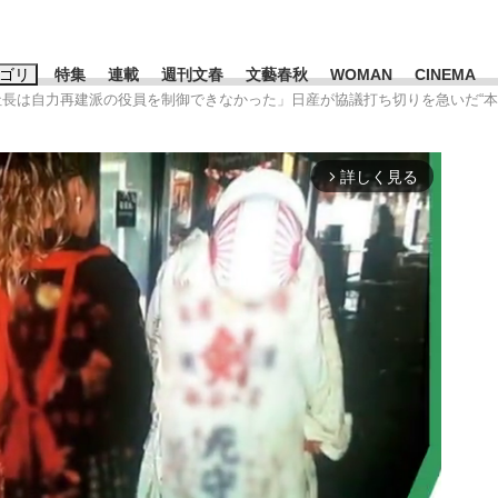
ゴリ
特集
連載
週刊文春
文藝春秋
WOMAN
CINEMA
社長は自力再建派の役員を制御できなかった」日産が協議打ち切りを急いだ“本
キーワード入力
ス
エンタメ
ライフ
ビジネス
詳しく見る
arrow_forward_ios
ーワードタグ一覧
山凌輝
#高市早苗
#後藤真希
#森岡毅
#城彰二
#内田有紀
#亀和田武
て明かした日本代表監督に...
「最悪の空気のまま解散」W
私のあのとき