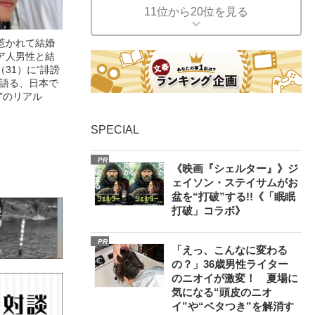
11位から20位を見る
惹かれて結婚
ア人男性と結
31）に“誹謗
が語る、日本で
”のリアル
SPECIAL
PR
《映画『シェルター』》ジ
ェイソン・ステイサムがお
盆を“打破”する!!《「眠眠
打破」コラボ》
PR
「えっ、こんなに変わる
の？」36歳男性ライター
のニオイが激変！ 夏場に
気になる“頭皮のニオ
イ”や“ベタつき”を解消す