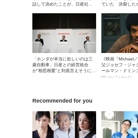
話して決めたことが、日産社内
ていた 決裂した
ですぐ覆される」〈大型再編“破
の経営統合交渉
談”の舞台裏〉
「ホンダが本当に欲しいのは三
《映画『Michae
菱自動車」日産との経営統合
父ジョセフ・ジャ
が“相思相愛”と到底言えそうにな
ールマン・ドミン
い理由
ルインタビュー“
PR（キノフィルムズ）
名優、複雑な父親
語る”《日本興収7
Recommended for you