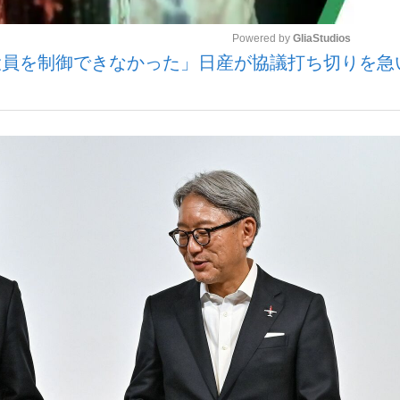
Powered by 
GliaStudios
員を制御できなかった」日産が協議打ち切りを急
Mute
手が証言した“NPB聞...
「クマが悪者扱いされているの
キングの誕生
もっと見る
カー日本代表・森保一監督...