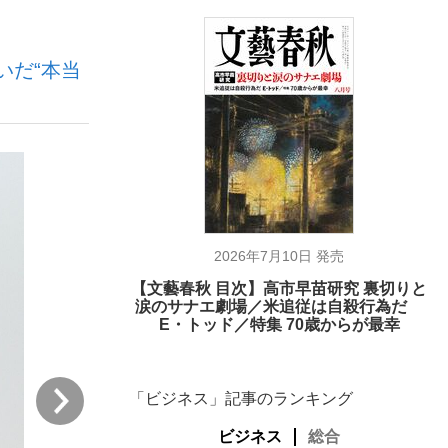
いだ“本当
が悲しい」『北の国から』倉本聰氏（91...
を、目撃せよ。
2026年7月10日 発売
【文藝春秋 目次】高市早苗研究 裏切りと
涙のサナエ劇場／米追従は自殺行為だ
E・トッド／特集 70歳からが最幸
次
「ビジネス」記事のランキング
ビジネス
総合