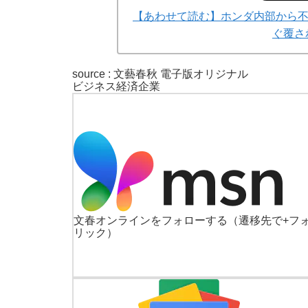
【あわせて読む】ホンダ内部から
ぐ覆さ
source : 文藝春秋 電子版オリジナル
ビジネス
経済
企業
文春オンラインをフォローする
（遷移先で+フ
リック）