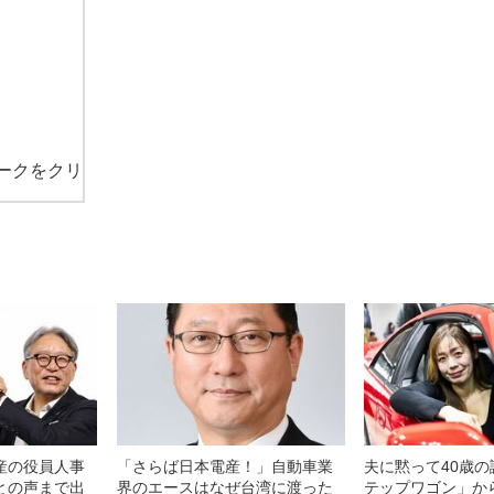
ークをクリ
産の役員人事
「さらば日本電産！」自動車業
夫に黙って40歳の
との声まで出
界のエースはなぜ台湾に渡った
テップワゴン」か