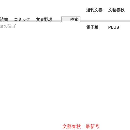
週刊文春
文藝春秋
読書
コミック
文春野球
検索
当の理由”
電子版
PLUS
インタビュー
読書
#松田聖子
BC日本代表“敗戦”の真実 選手が明かす...
、私のいま
文藝春秋 最新号