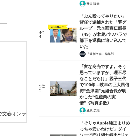
安田 隆夫
す
「ぶん殴ってやりたい」
背任で逮捕された「夢グ
SCOOP!
ループ」元企画宣伝部長
4位
（49）が壮絶パワハラで
4
部下を退職に追い込んで
いた
「週刊文春」編集部
「変な商売ですよ。そう
思っていますが、理不尽
なことだらけ」親子三代
で100年…岐阜の巨大風俗
5位
5
街“金津園”元組合長が明
かした“性産業の実
情”《写真多数》
鹿取 茂雄
で文春オンラ
「そりゃApple純正よりめ
っちゃ安いわけだ」ダイ
ソーで売り切れ続出“ジェ