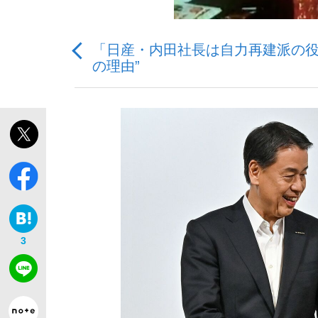
「日産・内田社長は自力再建派の役
観る将棋、読む将棋
の理由”
「敗因分析は一切聞かれなかった」侍ジャパン選
いまさら聞けない資産運用のすべて
3
「目標達成できなかったからと言って…」サッ