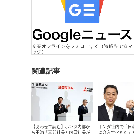
文春オンラインをフォローする
（遷移先で☆マ
ック）
関連記事
【あわせて読む】ホンダ内部か
ホンダ社内で「日
ら不満「三部社長と内田社長が
に介入すべきだ」