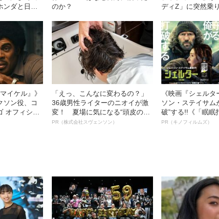
ホンダと日産
のか？
ディZ」に突然乗り
された瞬間の“家族
な反応”
l／マイケル』》
「えっ、こんなに変わるの？」
《映画『シェルタ
クソン役、コ
36歳男性ライターのニオイが激
ソン・ステイサム
ゴ オフィシャ
変！ 夏場に気になる“頭皮のニ
破”する!!《「眠
観客を魅了した
オイ”や“ベタつき”を解消す
ボ》
PR（株式会社スヴェンソン）
PR（キノフィルムズ）
像への想いを
る、“ウィッグのスペシャリス
0億円突破》
ト”が生み出した徹底ケアとは