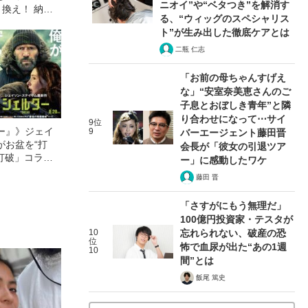
ニオイ”や“ベタつき”を解消す
換え！ 納車
る、“ウィッグのスペシャリス
”からの“意外
ト”が生み出した徹底ケアとは
二瓶 仁志
「お前の母ちゃんすげえ
な」“安室奈美恵さんのご
子息とおぼしき青年”と隣
り合わせになって⋯サイ
9位
ー』》ジェイ
9
バーエージェント藤田晋
がお盆を“打
会長が「彼女の引退ツア
眠打破」コラ
ー」に感動したワケ
藤田 晋
「さすがにもう無理だ」
100億円投資家・テスタが
10
忘れられない、破産の恐
位
怖で血尿が出た“あの1週
10
間”とは
飯尾 篤史