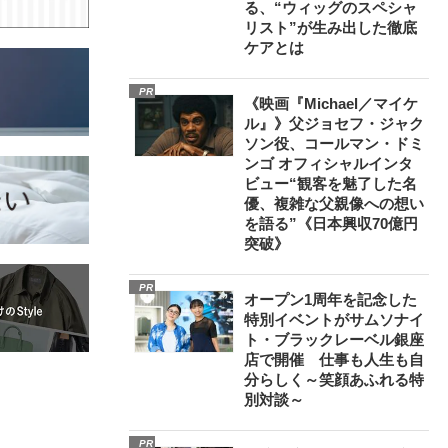
る、“ウィッグのスペシャ
リスト”が生み出した徹底
ケアとは
PR
《映画『Michael／マイケ
ル』》父ジョセフ・ジャク
ソン役、コールマン・ドミ
ンゴ オフィシャルインタ
ビュー“観客を魅了した名
優、複雑な父親像への想い
を語る”《日本興収70億円
突破》
PR
オープン1周年を記念した
特別イベントがサムソナイ
ト・ブラックレーベル銀座
店で開催 仕事も人生も自
分らしく～笑顔あふれる特
別対談～
PR