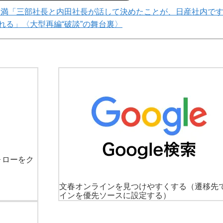
不満「三部社長と内田社長が話して決めたことが、日産社内で
れる」〈大型再編“破談”の舞台裏〉
ォローをク
文春オンラインを見つけやすくする
（遷移先
インを優先ソースに設定する）