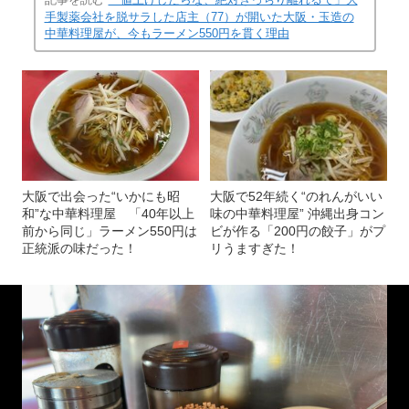
手製薬会社を脱サラした店主（77）が開いた大阪・玉造の
中華料理屋が、今もラーメン550円を貫く理由
大阪で出会った“いかにも昭
大阪で52年続く“のれんがいい
和”な中華料理屋 「40年以上
味の中華料理屋” 沖縄出身コン
前から同じ」ラーメン550円は
ビが作る「200円の餃子」がプ
正統派の味だった！
リうますぎた！