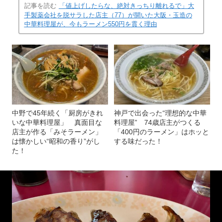
記事を読む
「値上げしたらな、絶対きっちり離れるで」大
手製薬会社を脱サラした店主（77）が開いた大阪・玉造の
中華料理屋が、今もラーメン550円を貫く理由
中野で45年続く「厨房がきれ
神戸で出会った“理想的な中華
いな中華料理屋」 真面目な
料理屋” 74歳店主がつくる
店主が作る「みそラーメン」
「400円のラーメン」はホッと
は懐かしい“昭和の香り”がし
する味だった！
た！