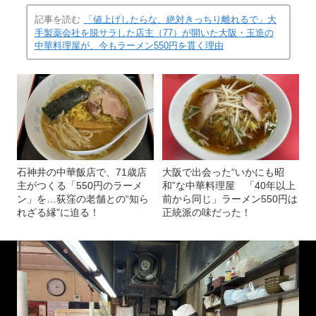
記事を読む
「値上げしたらな、絶対きっちり離れるで」大
手製薬会社を脱サラした店主（77）が開いた大阪・玉造の
中華料理屋が、今もラーメン550円を貫く理由
石神井の中華飯店で、71歳店
大阪で出会った“いかにも昭
主がつくる「550円のラーメ
和”な中華料理屋 「40年以上
ン」を…荻窪の老舗との“知ら
前から同じ」ラーメン550円は
れざる縁”に迫る！
正統派の味だった！