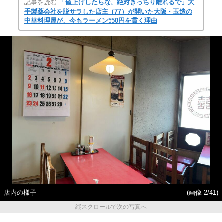
記事を読む
「値上げしたらな、絶対きっちり離れるで」大
手製薬会社を脱サラした店主（77）が開いた大阪・玉造の
中華料理屋が、今もラーメン550円を貫く理由
店内の様子
(画像 2/41)
縦スクロールで次の写真へ