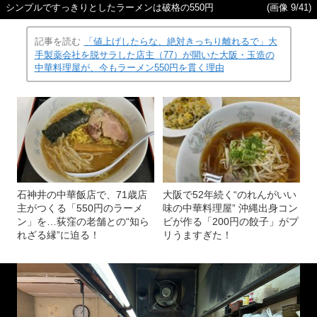
シンプルですっきりとしたラーメンは破格の550円
(画像 9/41)
記事を読む
「値上げしたらな、絶対きっちり離れるで」大
手製薬会社を脱サラした店主（77）が開いた大阪・玉造の
中華料理屋が、今もラーメン550円を貫く理由
石神井の中華飯店で、71歳店
大阪で52年続く“のれんがいい
主がつくる「550円のラーメ
味の中華料理屋” 沖縄出身コン
ン」を…荻窪の老舗との“知ら
ビが作る「200円の餃子」がプ
れざる縁”に迫る！
リうますぎた！