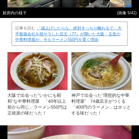
厨房内の様子
(画像 5/41)
記事を読む
「値上げしたらな、絶対きっちり離れるで」大
手製薬会社を脱サラした店主（77）が開いた大阪・玉造の
中華料理屋が、今もラーメン550円を貫く理由
大阪で出会った“いかにも昭
神戸で出会った“理想的な中華
和”な中華料理屋 「40年以上
料理屋” 74歳店主がつくる
前から同じ」ラーメン550円は
「400円のラーメン」はホッと
正統派の味だった！
する味だった！