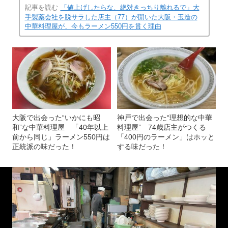
記事を読む
「値上げしたらな、絶対きっちり離れるで」大
手製薬会社を脱サラした店主（77）が開いた大阪・玉造の
中華料理屋が、今もラーメン550円を貫く理由
大阪で出会った“いかにも昭
神戸で出会った“理想的な中華
和”な中華料理屋 「40年以上
料理屋” 74歳店主がつくる
前から同じ」ラーメン550円は
「400円のラーメン」はホッと
正統派の味だった！
する味だった！