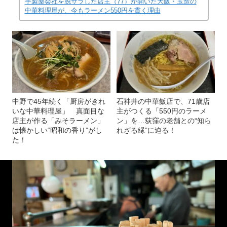
手製薬会社を脱サラした店主（77）が開いた大阪・玉造の
中華料理屋が、今もラーメン550円を貫く理由
中野で45年続く「厨房がきれ
石神井の中華飯店で、71歳店
いな中華料理屋」 真面目な
主がつくる「550円のラーメ
店主が作る「みそラーメン」
ン」を…荻窪の老舗との“知ら
は懐かしい“昭和の香り”がし
れざる縁”に迫る！
た！