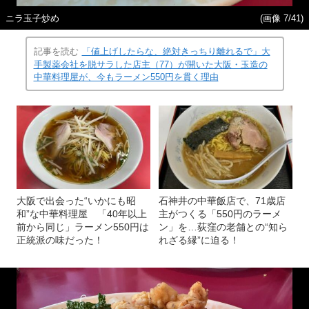
ニラ玉子炒め
(画像 7/41)
記事を読む
「値上げしたらな、絶対きっちり離れるで」大
手製薬会社を脱サラした店主（77）が開いた大阪・玉造の
中華料理屋が、今もラーメン550円を貫く理由
大阪で出会った“いかにも昭
石神井の中華飯店で、71歳店
和”な中華料理屋 「40年以上
主がつくる「550円のラーメ
前から同じ」ラーメン550円は
ン」を…荻窪の老舗との“知ら
正統派の味だった！
れざる縁”に迫る！