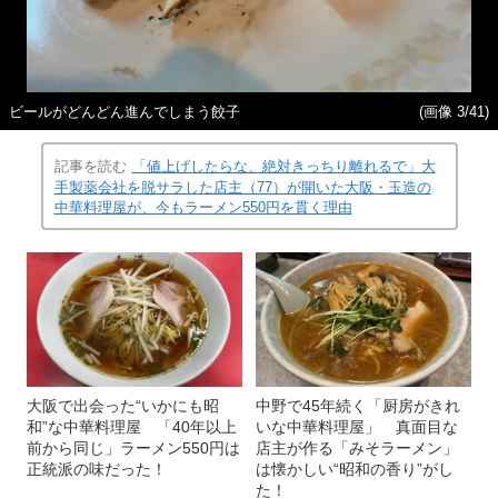
ビールがどんどん進んでしまう餃子
(画像 3/41)
記事を読む
「値上げしたらな、絶対きっちり離れるで」大
手製薬会社を脱サラした店主（77）が開いた大阪・玉造の
中華料理屋が、今もラーメン550円を貫く理由
大阪で出会った“いかにも昭
中野で45年続く「厨房がきれ
和”な中華料理屋 「40年以上
いな中華料理屋」 真面目な
前から同じ」ラーメン550円は
店主が作る「みそラーメン」
正統派の味だった！
は懐かしい“昭和の香り”がし
た！