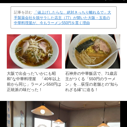
記事を読む
「値上げしたらな、絶対きっちり離れるで」大
手製薬会社を脱サラした店主（77）が開いた大阪・玉造の
中華料理屋が、今もラーメン550円を貫く理由
大阪で出会った“いかにも昭
石神井の中華飯店で、71歳店
和”な中華料理屋 「40年以上
主がつくる「550円のラーメ
前から同じ」ラーメン550円は
ン」を…荻窪の老舗との“知ら
正統派の味だった！
れざる縁”に迫る！