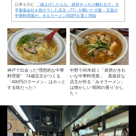
記事を読む
「値上げしたらな、絶対きっちり離れるで」大
手製薬会社を脱サラした店主（77）が開いた大阪・玉造の
中華料理屋が、今もラーメン550円を貫く理由
神戸で出会った“理想的な中華
中野で45年続く「厨房がきれ
料理屋” 74歳店主がつくる
いな中華料理屋」 真面目な
「400円のラーメン」はホッと
店主が作る「みそラーメン」
する味だった！
は懐かしい“昭和の香り”がし
た！