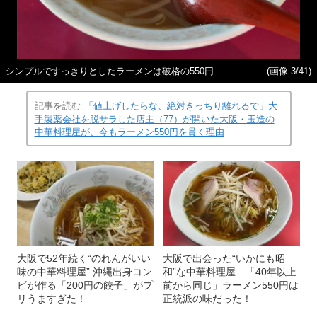
シンプルですっきりとしたラーメンは破格の550円
(画像 3/41)
記事を読む
「値上げしたらな、絶対きっちり離れるで」大
手製薬会社を脱サラした店主（77）が開いた大阪・玉造の
中華料理屋が、今もラーメン550円を貫く理由
大阪で52年続く“のれんがいい
大阪で出会った“いかにも昭
味の中華料理屋” 沖縄出身コン
和”な中華料理屋 「40年以上
ビが作る「200円の餃子」がプ
前から同じ」ラーメン550円は
リうますぎた！
正統派の味だった！