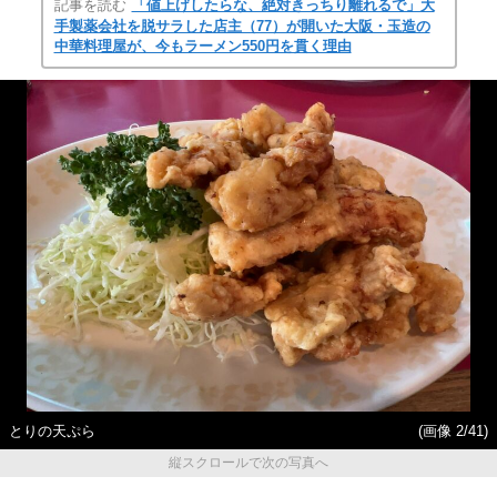
記事を読む
「値上げしたらな、絶対きっちり離れるで」大
手製薬会社を脱サラした店主（77）が開いた大阪・玉造の
中華料理屋が、今もラーメン550円を貫く理由
とりの天ぷら
(画像 2/41)
縦スクロールで次の写真へ