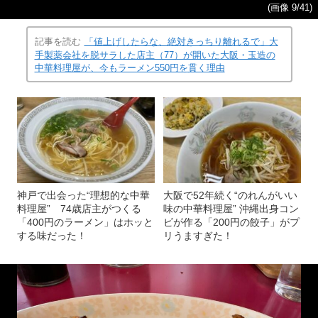
(画像 9/41)
記事を読む
「値上げしたらな、絶対きっちり離れるで」大
手製薬会社を脱サラした店主（77）が開いた大阪・玉造の
中華料理屋が、今もラーメン550円を貫く理由
神戸で出会った“理想的な中華
大阪で52年続く“のれんがいい
料理屋” 74歳店主がつくる
味の中華料理屋” 沖縄出身コン
「400円のラーメン」はホッと
ビが作る「200円の餃子」がプ
する味だった！
リうますぎた！