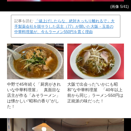
(画像 5/41)
記事を読む
「値上げしたらな、絶対きっちり離れるで」大
手製薬会社を脱サラした店主（77）が開いた大阪・玉造の
中華料理屋が、今もラーメン550円を貫く理由
中野で45年続く「厨房がきれ
大阪で出会った“いかにも昭
いな中華料理屋」 真面目な
和”な中華料理屋 「40年以上
店主が作る「みそラーメン」
前から同じ」ラーメン550円は
は懐かしい“昭和の香り”がし
正統派の味だった！
た！