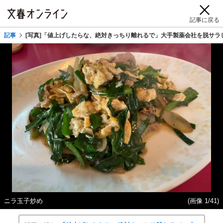
記事に戻る
記事
[写真]「値上げしたらな、絶対きっちり離れるで」大手製薬会社を脱サラ
ニラ玉子炒め
(画像 1/41)