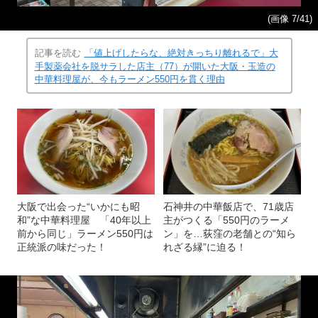
(画像 7/41)
記事を読む
「値上げしたらな、絶対きっちり離れるで」大
手製薬会社を脱サラした店主（77）が開いた大阪・玉造の
中華料理屋が、今もラーメン550円を貫く理由
大阪で出会った“いかにも昭
石神井の中華飯店で、71歳店
和”な中華料理屋 「40年以上
主がつくる「550円のラーメ
前から同じ」ラーメン550円は
ン」を…荻窪の老舗との“知ら
正統派の味だった！
れざる縁”に迫る！