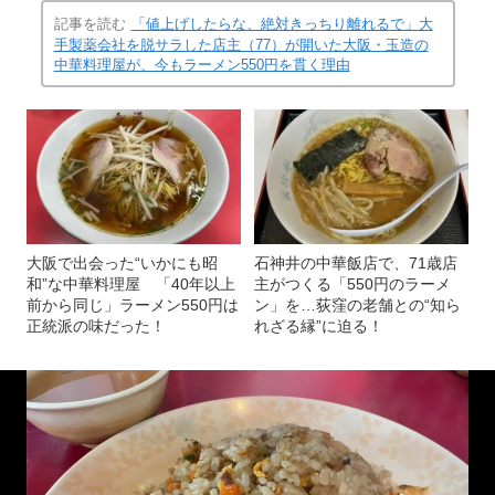
記事を読む
「値上げしたらな、絶対きっちり離れるで」大
手製薬会社を脱サラした店主（77）が開いた大阪・玉造の
中華料理屋が、今もラーメン550円を貫く理由
大阪で出会った“いかにも昭
石神井の中華飯店で、71歳店
和”な中華料理屋 「40年以上
主がつくる「550円のラーメ
前から同じ」ラーメン550円は
ン」を…荻窪の老舗との“知ら
正統派の味だった！
れざる縁”に迫る！