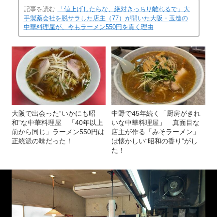
記事を読む
「値上げしたらな、絶対きっちり離れるで」大
手製薬会社を脱サラした店主（77）が開いた大阪・玉造の
中華料理屋が、今もラーメン550円を貫く理由
大阪で出会った“いかにも昭
中野で45年続く「厨房がきれ
和”な中華料理屋 「40年以上
いな中華料理屋」 真面目な
前から同じ」ラーメン550円は
店主が作る「みそラーメン」
正統派の味だった！
は懐かしい“昭和の香り”がし
た！