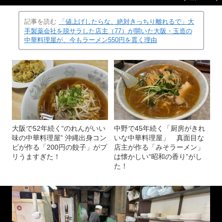
記事を読む
「値上げしたらな、絶対きっちり離れるで」大
手製薬会社を脱サラした店主（77）が開いた大阪・玉造の
中華料理屋が、今もラーメン550円を貫く理由
大阪で52年続く“のれんがいい
中野で45年続く「厨房がきれ
味の中華料理屋” 沖縄出身コン
いな中華料理屋」 真面目な
ビが作る「200円の餃子」がプ
店主が作る「みそラーメン」
リうますぎた！
は懐かしい“昭和の香り”がし
た！