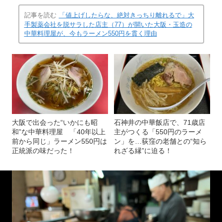
記事を読む
「値上げしたらな、絶対きっちり離れるで」大
手製薬会社を脱サラした店主（77）が開いた大阪・玉造の
中華料理屋が、今もラーメン550円を貫く理由
大阪で出会った“いかにも昭
石神井の中華飯店で、71歳店
和”な中華料理屋 「40年以上
主がつくる「550円のラーメ
前から同じ」ラーメン550円は
ン」を…荻窪の老舗との“知ら
正統派の味だった！
れざる縁”に迫る！