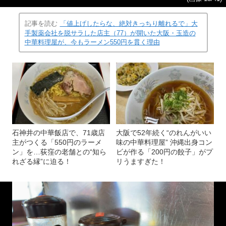
記事を読む
「値上げしたらな、絶対きっちり離れるで」大
手製薬会社を脱サラした店主（77）が開いた大阪・玉造の
中華料理屋が、今もラーメン550円を貫く理由
石神井の中華飯店で、71歳店
大阪で52年続く“のれんがいい
主がつくる「550円のラーメ
味の中華料理屋” 沖縄出身コン
ン」を…荻窪の老舗との“知ら
ビが作る「200円の餃子」がプ
れざる縁”に迫る！
リうますぎた！