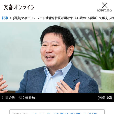
記事に戻る
記事
[写真]マネーフォワード辻庸介社長が明かす〈33歳MBA留学〉で鍛え
辻庸介氏 Ⓒ文藝春秋
(画像 1/2)