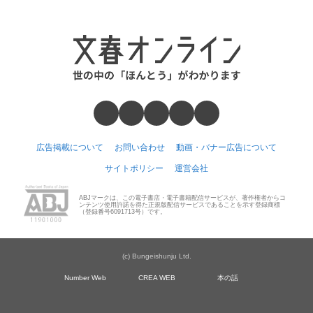
広告掲載について
お問い合わせ
動画・バナー広告について
サイトポリシー
運営会社
ABJマークは、この電子書店・電子書籍配信サービスが、著作権者からコ
ンテンツ使用許諾を得た正規版配信サービスであることを示す登録商標
（登録番号6091713号）です。
(c) Bungeishunju Ltd.
Number Web
CREA WEB
本の話