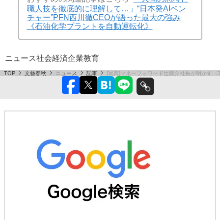
職人技を徹底的に理解して…」“日本発AIベン
チャー”PFN西川徹CEOが語った最大の強み
《石油化学プラントを自動運転化》
ニュース
社会
経済
企業
教育
TOP
文藝春秋
ニュース
記事
[写真]マネーフォワード辻庸介社長が明かす〈