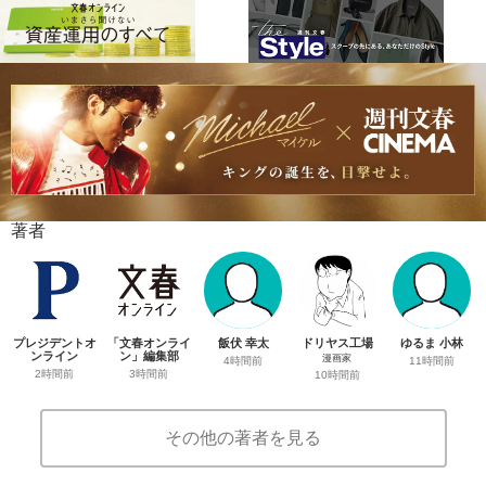
著者
プレジデントオ
「文春オンライ
飯伏 幸太
ドリヤス工場
ゆるま 小林
ンライン
ン」編集部
漫画家
4時間前
11時間前
2時間前
3時間前
10時間前
その他の著者を見る