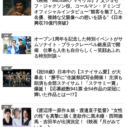
《映画『Michael／マイケル』》父ジョセ
フ・ジャクソン役、コールマン・ドミンゴ
オフィシャルインタビュー“観客を魅了した
名優、複雑な父親像への想いを語る”《日本
興収70億円突破》
PR
オープン1周年を記念した特別イベントがサ
ムソナイト・ブラックレーベル銀座店で開
催 仕事も人生も自分らしく～笑顔あふれ
る特別対談～
PR
《祝59歳》日本中の【ステイサム愛】が大
暴走！ “勝手に”生誕祭試写会開催！ 主演も
助演も全部ステイサム！「ステサミー賞」
爆誕！【応募総数941票 全54作品の栄冠に
輝いた作品とはー!?】
PR
《渡辺淳一原作＆娘・渡邉直子監督》“女性
の性”を真摯に描く意欲作に黒木瞳・西岡德
馬・吉田羊が出演決定！《映画『月がみて