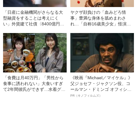
「日産に金融機関がさらなる大
ヤクザ顔負けの「血みどろ情
型融資をすることは考えにく
事」豊満な身体を舐めまわさ
い」外貨建て社債〈8400億円〉
れ…「自称16歳美少女」怪演
のタイムリミットが迫る…内田
中、かたせ梨乃（69）の美しす
誠社長が解決できなかった“大問
ぎる“熟れ方”
題”
「食費は月40万円」「男性から
《映画『Michael／マイケル』》
食事に誘われない」大食いすぎ
父ジョセフ・ジャクソン役、コ
て2年間彼氏ができず…水着グラ
ールマン・ドミンゴ オフィシャ
ビアも話題の“可愛すぎる”大食い
ルインタビュー“観客を魅了した
PR（キノフィルムズ）
女子（24）が語る、驚愕の食生
名優、複雑な父親像への想いを
活
語る”《日本興収70億円突破》