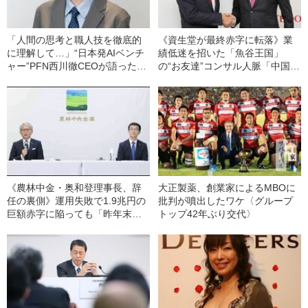
「人間の思考と職人技を徹底的
《資生堂が最終赤字に転落》業
に理解して…」“日本発AIベンチ
績低迷を招いた「魚谷王国」
ャー”PFN西川徹CEOが語った最
の“お友達”コンサル人脈「中国事
大の強み《石油化学プラントを
業への過度な傾注…」
自動運転化》
《農林中金・奥和登理事長、辞
大正製薬、創業家によるMBOに
任の裏側》運用失敗で1.9兆円の
批判が噴出したワケ〈グループ
巨額赤字に陥っても「昨年末ま
トップ42年ぶり交代〉
で、辞める気配はなかった」