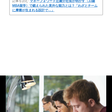
記事を読む
マネーフォワード辻庸介社長が明かす〈33歳
MBA留学〉で鍛えられた意外な能力とは？「わざとチーム
に摩擦が生まれる設計で…」