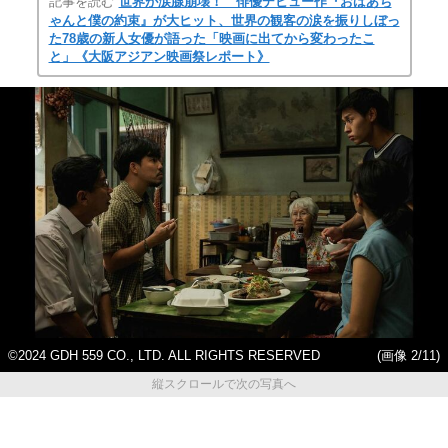
記事を読む
世界が涙腺崩壊！ 俳優デビュー作『おばあち
ゃんと僕の約束』が大ヒット、世界の観客の涙を振りしぼっ
た78歳の新人女優が語った「映画に出てから変わったこ
と」《大阪アジアン映画祭レポート》
©2024 GDH 559 CO., LTD. ALL RIGHTS RESERVED
(画像 2/11)
縦スクロールで次の写真へ