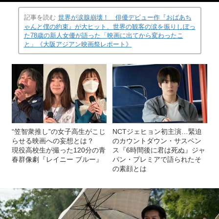
記事を読む
世界が涙腺崩壊！ 俳優デビュー作『おばあち
ゃんと僕の約束』が大ヒット、世界の観客の涙を振りしぼっ
た78歳の新人女優が語った「映画に出てから変わったこ
と」《大阪アジアン映画祭レポート》
“笠智衆推し”の女子高生がこじ
NCTジェヒョン初主演…緊迫
らせる映画への妄想とは？
のカウントダウン・サスペン
現役高校生が撮った120分の青
ス『6時間後に君は死ぬ』ジャ
春群像劇『レイニー ブルー』
パン・プレミアで語られたそ
の素顔とは