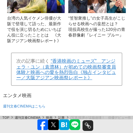
台湾の人気イケメン俳優が大
“笠智衆推し”の女子高生がこじ
阪で登壇して語った、最新作
らせる映画への妄想とは？
で役を演じ切るためにいちば
現役高校生が撮った120分の青
ん役に立ったこととは 《大
春群像劇『レイニー ブルー』
阪アジアン映画祭レポート》
次の記事に続く
“香港映画のミューズ” アンジ
ェラ・ユン（袁澧林）が初めての映画祭審査員
体験と映画への愛を熱烈告白《独占インタビュ
ー／大阪アジアン映画祭レポート》
エンタメ
映画
週刊文春CINEMAはこちら
TOP
週刊文春CINEMA
映画
記事
[写真]世界が涙腺崩壊！ 俳優デビュー