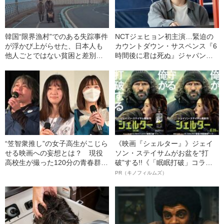
韓国“限界漁村”でのある失踪事件
NCTジェヒョン初主演…緊迫の
が浮かび上がらせた、日本人も
カウントダウン・サスペンス『6
他人ごとではない貧困と差別の
時間後に君は死ぬ』ジャパン・
病理とは？『朝の海、カモメ
プレミアで語られたその素顔と
は』《大阪アジアン映画祭レポ
は
ート》
“笠智衆推し”の女子高生がこじら
《映画『シェルター』》ジェイ
せる映画への妄想とは？ 現役
ソン・ステイサムがお盆を“打
高校生が撮った120分の青春群像
破”する!!《「眠眠打破」コラ
劇『レイニー ブルー』
ボ》
PR（キノフィルムズ）