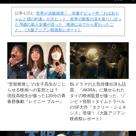
記事を読む
世界が涙腺崩壊！ 俳優デビュー作『おばあち
ゃんと僕の約束』が大ヒット、世界の観客の涙を振りしぼっ
た78歳の新人女優が語った「映画に出てから変わったこ
と」《大阪アジアン映画祭レポート》
“笠智衆推し”の女子高生がこじ
BLドラマの人気俳優出演も話
らせる映画への妄想とは？
題、『AKIRA』に魅せられた
現役高校生が撮った120分の青
タイの映画監督が撮った、ゾ
春群像劇『レイニー ブルー』
ンビ＋怪獣＋タイムトラベル
のSF大作『タクリー・ジェネ
シス』登場！《大阪アジアン
映画祭レポート》