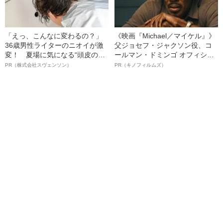
「えっ、こんなに変わるの？」
《映画『Michael／マイケル』》
36歳男性ライターのニオイが激
父ジョセフ・ジャクソン役、コ
変！ 夏場に気になる“頭皮のニ
ールマン・ドミンゴ オフィシャ
オイ”や“ベタつき”を解消す
ルインタビュー“観客を魅了した
PR（株式会社スヴェンソン）
PR（キノフィルムズ）
る、“ウィッグのスペシャリス
名優、複雑な父親像への想いを
ト”が生み出した徹底ケアとは
語る”《日本興収70億円突破》