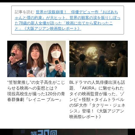
記事を読む
世界が涙腺崩壊！ 俳優デビュー作『おばあち
ゃんと僕の約束』が大ヒット、世界の観客の涙を振りしぼっ
た78歳の新人女優が語った「映画に出てから変わったこ
と」《大阪アジアン映画祭レポート》
“笠智衆推し”の女子高生がこじ
BLドラマの人気俳優出演も話
らせる映画への妄想とは？
題、『AKIRA』に魅せられた
現役高校生が撮った120分の青
タイの映画監督が撮った、ゾ
春群像劇『レイニー ブルー』
ンビ＋怪獣＋タイムトラベル
のSF大作『タクリー・ジェネ
シス』登場！《大阪アジアン
映画祭レポート》