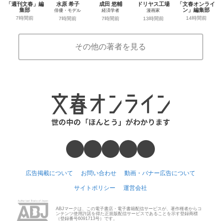
「週刊文春」編
水原 希子
成田 悠輔
ドリヤス工場
「文春オンライ
集部
ン」編集部
俳優・モデル
経済学者
漫画家
7時間前
14時間前
7時間前
7時間前
13時間前
その他の著者を見る
広告掲載について
お問い合わせ
動画・バナー広告について
サイトポリシー
運営会社
ABJマークは、この電子書店・電子書籍配信サービスが、著作権者からコ
ンテンツ使用許諾を得た正規版配信サービスであることを示す登録商標
（登録番号6091713号）です。