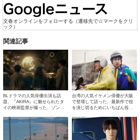
文春オンラインをフォローする
（遷移先で☆マークをクリ
ック）
関連記事
BLドラマの人気俳優出演も話
台湾の人気イケメン俳優が大阪
題、『AKIRA』に魅せられたタ
で登壇して語った、最新作で役
イの映画監督が撮った、ゾンビ
を演じ切るためにいちばん役に
＋怪獣＋タイムトラベルのSF大
立ったこととは 《大阪アジア
作『タクリー・ジェネシス』登
ン映画祭レポート》
場！《大阪アジアン映画祭レポ
ート》