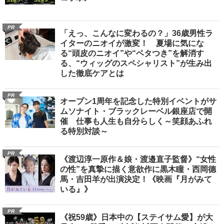
PR
「えっ、こんなに変わるの？」36歳男性ラ
イターのニオイが激変！ 夏場に気にな
る“頭皮のニオイ”や“ベタつき”を解消す
る、“ウィッグのスペシャリスト”が生み出
した徹底ケアとは
PR
オープン1周年を記念した特別イベントがサ
ムソナイト・ブラックレーベル銀座店で開
催 仕事も人生も自分らしく～笑顔あふれ
る特別対談～
PR
《渡辺淳一原作＆娘・渡邉直子監督》“女性
の性”を真摯に描く意欲作に黒木瞳・西岡德
馬・吉田羊が出演決定！《映画『月がみて
いる』》
PR
《祝59歳》日本中の【ステイサム愛】が大