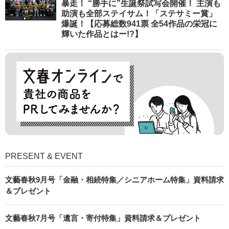
暴走！ “勝手に”生誕祭試写会開催！ 主演も
助演も全部ステイサム！「ステサミー賞」
爆誕！【応募総数941票 全54作品の栄冠に
輝いた作品とはー!?】
PRESENT & EVENT
文藝春秋9月号「金融・相続特集／シニアホーム特集」資料請求
＆プレゼント
文藝春秋7月号「遺言・寄付特集」資料請求＆プレゼント