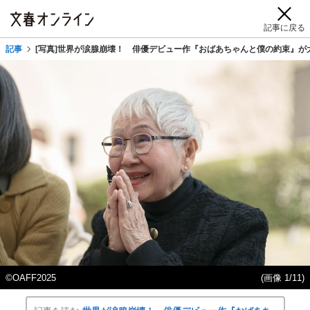
記事に戻る
記事
[写真]世界が涙腺崩壊！ 俳優デビュー作『おばあちゃんと僕の約束』
©OAFF2025
(画像 1/11)