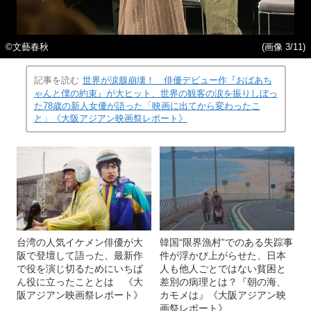
©文藝春秋
(画像 3/11)
記事を読む
世界が涙腺崩壊！ 俳優デビュー作『おばあち
ゃんと僕の約束』が大ヒット、世界の観客の涙を振りしぼっ
た78歳の新人女優が語った「映画に出てから変わったこ
と」《大阪アジアン映画祭レポート》
台湾の人気イケメン俳優が大
韓国“限界漁村”でのある失踪事
阪で登壇して語った、最新作
件が浮かび上がらせた、日本
で役を演じ切るためにいちば
人も他人ごとではない貧困と
ん役に立ったこととは 《大
差別の病理とは？『朝の海、
阪アジアン映画祭レポート》
カモメは』《大阪アジアン映
画祭レポート》