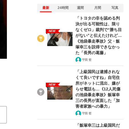
最新
24時間
週間
月間
写真
「トヨタの非を認める判
決が出る可能性は、限り
なくゼロ」裁判で“勝ち目
NEW
がない”と伝えたけれど…
7/8
《池袋暴走事故》父・飯
塚幸三を説得できなかっ
た「長男の葛藤」
守田 哲
「上級国民は逮捕されな
くて良いですね」自宅住
所がネットに流出、嫌が
NEW
らせ電話も…《12人死傷
の池袋暴走事故》飯塚幸
三の長男が直面した「加
害者家族への暴力」
守田 哲
「飯塚幸三は上級国民だ