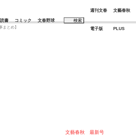
週刊文春
文藝春秋
読書
コミック
文春野球
検索
事まとめ】
電子版
PLUS
インタビュー
読書
#松田聖子
本田圭佑が初めて明かした日本代表監督に...
K-POPアイドルたち
文藝春秋 最新号