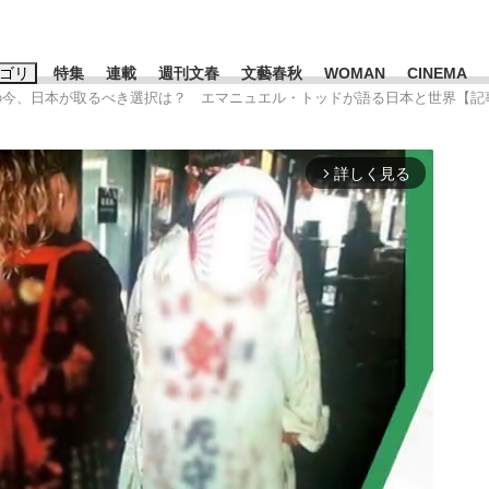
ゴリ
特集
連載
週刊文春
文藝春秋
WOMAN
CINEMA
」の今、日本が取るべき選択は？ エマニュエル・トッドが語る日本と世界【記
キーワード入力
ス
エンタメ
ライフ
ビジネス
詳しく見る
arrow_forward_ios
ーワードタグ一覧
山凌輝
#高市早苗
#後藤真希
#森岡毅
#城彰二
#内田有紀
#亀和田武
み会、JIN→伊豆の...
「90%は失敗する。でも…」
日本生まれの