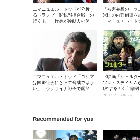
エマニュエル・トッドが分析す
「被害妄想のトラ
るトランプ「関税報復合戦」の
米国の内部崩壊
行く末 「憎悪が原動力の保護
エマニュエル・ト
主義では……」
〈「保護貿易が必
は正しいが…〉
エマニュエル・トッド「ロシア
《映画『シェルタ
は国際社会にとって脅威ではな
ソン・ステイサム
い」…ウクライナ戦争で露呈し
破”する!!《「眠
たロシア軍の無力
ボ》
PR（キノフィルムズ）
Recommended for you