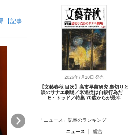
界【記事
む将棋
った」侍ジャパン選手が証言した“NPB聞...
2026年7月10日 発売
【文藝春秋 目次】高市早苗研究 裏切りと
涙のサナエ劇場／米追従は自殺行為だ
E・トッド／特集 70歳からが最幸
次
「ニュース」記事のランキング
ニュース
総合