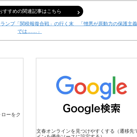
おすすめの関連記事はこちら
トランプ「関税報復合戦」の行く末 「憎悪が原動力の保護主
では……」
ォローをク
文春オンラインを見つけやすくする
（遷移先
インを優先ソースに設定する）