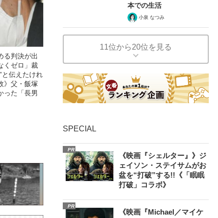
本での生活
小泉 なつみ
11位から20位を見る
める判決が出
なくゼロ」裁
”と伝えたけれ
故》父・飯塚
かった「長男
SPECIAL
PR
《映画『シェルター』》ジ
ェイソン・ステイサムがお
盆を“打破”する!!《「眠眠
打破」コラボ》
PR
《映画『Michael／マイケ