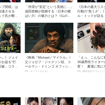
ンプ関税」は
「停滞が“安定”という美徳に…」
《日本の最大リス
を加速させる
成田悠輔が指摘する〈日本の横
行動の“危うさ”」
ッド氏が断言
ばい力〉の魅力とは？《仏の歴
ル・トッドが語る
要」との認識
史人口学者トッドと初対談》
争に巻き込まれな
武装論
ー』》ジェイ
《映画『Michael／マイケル』》
「えっ、こんなに
がお盆を“打
父ジョセフ・ジャクソン役、コ
36歳男性ライタ
眠打破」コラ
ールマン・ドミンゴ オフィシャ
変！ 夏場に気に
ルインタビュー“観客を魅了した
オイ”や“ベタつき
PR（キノフィルムズ）
PR（株式会社スヴェンソ
名優、複雑な父親像への想いを
る、“ウィッグの
語る”《日本興収70億円突破》
ト”が生み出した