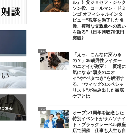
ル』》父ジョセフ・ジャク
ソン役、コールマン・ドミ
ンゴ オフィシャルインタ
ビュー“観客を魅了した名
優、複雑な父親像への想い
を語る”《日本興収70億円
突破》
PR
「えっ、こんなに変わる
の？」36歳男性ライター
のニオイが激変！ 夏場に
気になる“頭皮のニオ
イ”や“ベタつき”を解消す
る、“ウィッグのスペシャ
リスト”が生み出した徹底
ケアとは
PR
オープン1周年を記念した
特別イベントがサムソナイ
ト・ブラックレーベル銀座
店で開催 仕事も人生も自