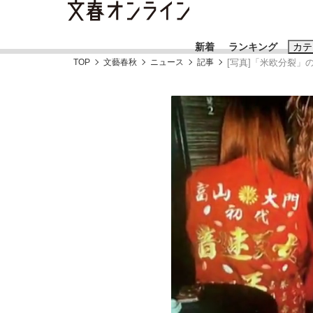
新着
ランキング
カテ
TOP
文藝春秋
ニュース
記事
[写真]「米欧分裂
スクープ
ニュー
おすすめのキ
#藤田晋
#三
#玉木雄一郎
《BTS厳戒トーキョー滞在記》RM→渋谷で飲
終戦から81年