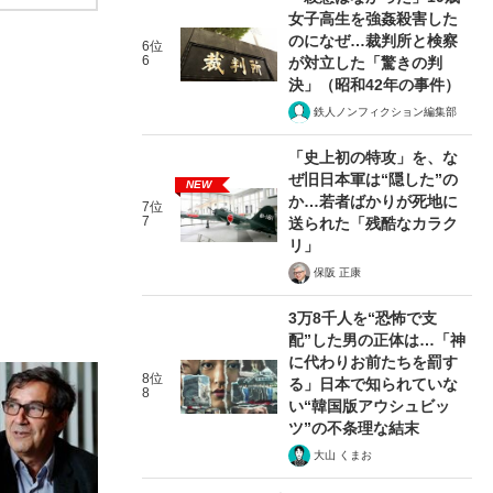
女子高生を強姦殺害した
のになぜ…裁判所と検察
6位
6
が対立した「驚きの判
決」（昭和42年の事件）
鉄人ノンフィクション編集部
「史上初の特攻」を、な
ぜ旧日本軍は“隠した”の
NEW
か…若者ばかりが死地に
7位
7
送られた「残酷なカラク
リ」
保阪 正康
3万8千人を“恐怖で支
配”した男の正体は…「神
に代わりお前たちを罰す
8位
る」日本で知られていな
8
い“韓国版アウシュビッ
ツ”の不条理な結末
大山 くまお