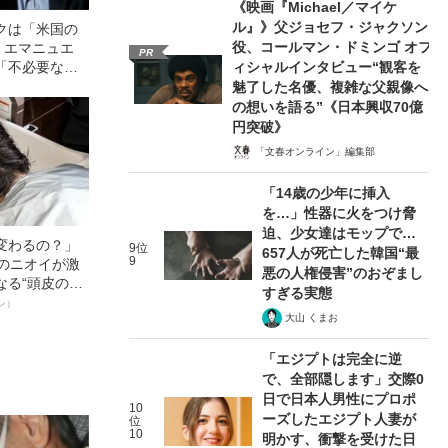
《映画『Michael／マイケ
ル』》父ジョセフ・ジャクソン
クは「米国の
役、コールマン・ドミンゴ オフ
》エマニュエ
PR
「不必要な戦
ィシャルインタビュー“観客を
い」ための核
魅了した名優、複雑な父親像へ
の想いを語る”《日本興収70億
円突破》
「文春オンライン」編集部
「14歳の少年に挿入
を…」性器に火をつけ脅
迫、少女達はモップで…
変わるの？」
9位
657人が死亡した韓国“最
9
ーのニオイが激
悪の人権侵害”のおぞまし
なる“頭皮のニ
すぎる実態
”を解消す
ン）
大山 くまお
スペシャリス
徹底ケアとは
「エジプトは完全に逆
で、全部隠します」交際0
日で日本人男性にプロポ
10
ーズしたエジプト人妻が
位
10
明かす、衝撃を受けた日