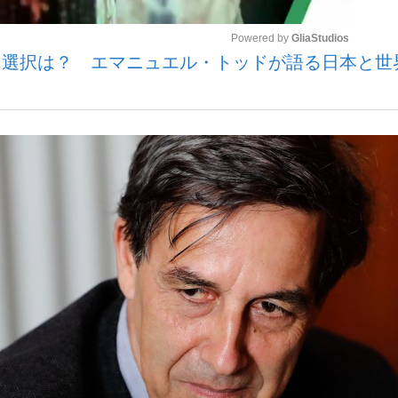
Powered by 
GliaStudios
き選択は？ エマニュエル・トッドが語る日本と世
観る将棋、読
Mute
”の真実 選手が明かす...
「敗因分析は一切聞かれなか
の国から』倉本聰氏（91...