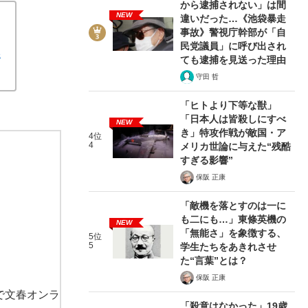
から逮捕されない」は間
NEW
違いだった…《池袋暴走
事故》警視庁幹部が「自
民党議員」に呼び出され
義
ても逮捕を見送った理由
守田 哲
「ヒトより下等な獣」
「日本人は皆殺しにすべ
NEW
き」特攻作戦が敵国・ア
4位
4
メリカ世論に与えた“残酷
すぎる影響”
保阪 正康
「敵機を落とすのは一に
も二にも…」東條英機の
NEW
「無能さ」を象徴する、
5位
5
学生たちをあきれさせ
た“言葉”とは？
保阪 正康
で文春オンラ
「殺意はなかった」19歳