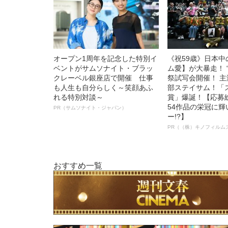
オープン1周年を記念した特別イ
《祝59歳》日本
ベントがサムソナイト・ブラッ
ム愛】が大暴走！ 
クレーベル銀座店で開催 仕事
祭試写会開催！ 
も人生も自分らしく～笑顔あふ
部ステイサム！「
れる特別対談～
賞」爆誕！【応募総
54作品の栄冠に
PR（サムソナイト・ジャパン）
ー!?】
PR（（株）キノフィルム
おすすめ一覧