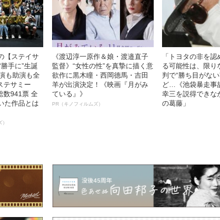
中の【ステイサ
《渡辺淳一原作＆娘・渡邉直子
「トヨタの非を認
“勝手に”生誕
監督》“女性の性”を真摯に描く意
る可能性は、限り
主演も助演も全
欲作に黒木瞳・西岡德馬・吉田
判で“勝ち目がない
ステサミー
羊が出演決定！《映画『月がみ
ど…《池袋暴走事
数941票 全
ている』》
幸三を説得できな
輝いた作品とは
の葛藤」
PR（キノフィルムズ）
ズ）