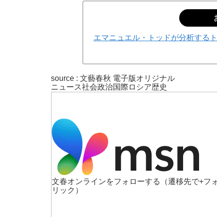
エマニュエル・トッドが分析する
source : 文藝春秋 電子版オリジナル
ニュース
社会
政治
国際
ロシア
歴史
文春オンラインをフォローする
（遷移先で+フ
リック）