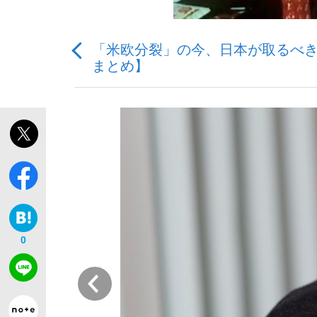
「米欧分裂」の今、日本が取るべ
まとめ】
「最悪の空気のまま解散」WBC日本代表“敗戦
私のあのとき、私のいま
0
前
「クマが悪者扱いされているのが悲しい」『北
キングの誕生を、目撃せよ。