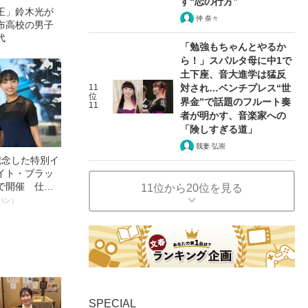
す“恋の行方”
王」鈴木光が
仲 奈々
布高校の男子
代
「勉強もちゃんとやるか
ら！」スパルタ母に中1で
土下座、音大進学は猛反
11
対され…ベンチプレス“世
位
界金”で話題のフルート奏
11
者が明かす、音楽家への
「険しすぎる道」
我妻 弘崇
記念した特別イ
イト・ブラッ
で開催 仕事
11位から20位を見る
く～笑顔あふ
パン）
SPECIAL