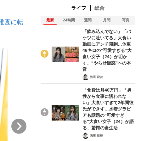
ライフ
総合
最新
24時間
週間
月間
写真
稚園に転
ない資産運用のすべて
「飲み込んでない」「バ
ケツに吐いてる」大食い
動画にアンチ殺到…体重
46キロの“可愛すぎる”大
が悲しい」『北の国から』倉本聰氏（91...
食い女子（24）が明か
す、“やらせ疑惑”への本
音
徳重 龍徳
「食費は月40万円」「男
性から食事に誘われな
い」大食いすぎて2年間彼
氏ができず…水着グラビ
アも話題の“可愛すぎ
る”大食い女子（24）が語
次
る、驚愕の食生活
徳重 龍徳