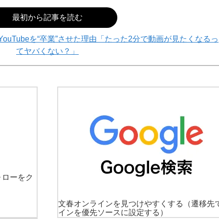
最初から記事を読む
ouTubeを“卒業”させた理由「たった2分で動画が見たくなるっ
てヤバくない？」
ォローをク
文春オンラインを見つけやすくする
（遷移先
インを優先ソースに設定する）