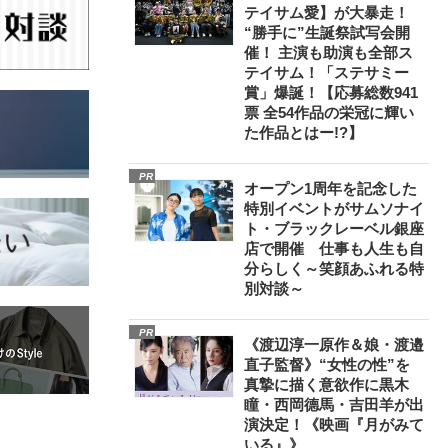
テイサム愛】が大暴走！
“勝手に”生誕祭試写会開
催！ 主演も助演も全部ス
テイサム！「ステサミー
賞」爆誕！【応募総数941
票 全54作品の栄冠に輝い
た作品とはー!?】
PR
オープン1周年を記念した
特別イベントがサムソナイ
ト・ブラックレーベル銀座
店で開催 仕事も人生も自
分らしく～笑顔あふれる特
別対談～
PR
《渡辺淳一原作＆娘・渡邉
直子監督》“女性の性”を
真摯に描く意欲作に黒木
瞳・西岡德馬・吉田羊が出
演決定！《映画『月がみて
いる』》