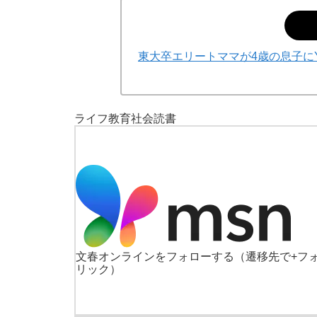
東大卒エリートママが4歳の息子にY
ライフ
教育
社会
読書
文春オンラインをフォローする
（遷移先で+フ
リック）