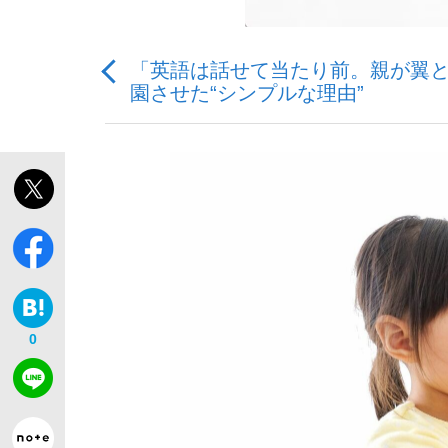
「英語は話せて当たり前。親が翼
園させた“シンプルな理由”
「敗因分析は一切聞かれなかった」侍ジャパン選
キングの誕生を、目撃せよ。
the Style
0
「目標達成できなかったからと言って…」サッ