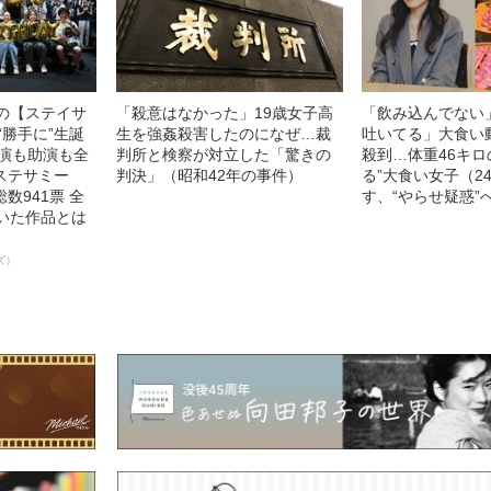
中の【ステイサ
「殺意はなかった」19歳女子高
「飲み込んでない
“勝手に”生誕
生を強姦殺害したのになぜ…裁
吐いてる」大食い
主演も助演も全
判所と検察が対立した「驚きの
殺到…体重46キロ
ステサミー
判決」（昭和42年の事件）
る”大食い女子（2
数941票 全
す、“やらせ疑惑”
輝いた作品とは
ズ）