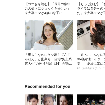
【つづきを読む】「長男の集中
【もっと読む】「
力の短さにショックを受けた」
ライラは自分への
東大卒ママが4歳の息子に
た」東大卒ママが
YouTubeを“卒業”させた理由
ていた“ストレス”
「東大生なのにケツ出してんじ
「えっ、こんなに
ゃねえ」と批判も…自称“炎上系
36歳男性ライタ
東大生“の神谷明采（24）が語
変！ 夏場に気に
る、グラビアに挑戦した本当の
オイ”や“ベタつき
PR（株式会社スヴェンソ
理由
る、“ウィッグの
ト”が生み出した
Recommended for you