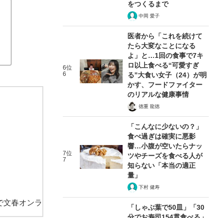
をつくるまで
中岡 愛子
医者から「これを続けて
たら大変なことになる
よ」と…1回の食事で7キ
ロ以上食べる“可愛すぎ
6位
6
る”大食い女子（24）が明
かす、フードファイター
のリアルな健康事情
徳重 龍徳
「こんなに少ないの？」
食べ過ぎは確実に悪影
響…小腹が空いたらナッ
7位
ツやチーズを食べる人が
7
知らない「本当の適正
量」
下村 健寿
で文春オンラ
「しゃぶ葉で50皿」「30
分でお寿司154貫食べる」