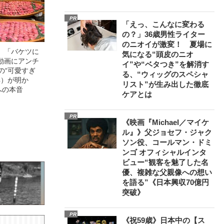
PR
「えっ、こんなに変わる
の？」36歳男性ライター
のニオイが激変！ 夏場に
」「バケツに
気になる“頭皮のニオ
動画にアンチ
イ”や“ベタつき”を解消す
の“可愛すぎ
る、“ウィッグのスペシャ
4）が明か
リスト”が生み出した徹底
への本音
ケアとは
PR
《映画『Michael／マイケ
ル』》父ジョセフ・ジャク
ソン役、コールマン・ドミ
ンゴ オフィシャルインタ
ビュー“観客を魅了した名
優、複雑な父親像への想い
を語る”《日本興収70億円
突破》
PR
《祝59歳》日本中の【ス