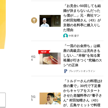
「お見合い50回しても結
婚が決まらないんだった
ら僕が…」元・商社マン
の村田知晴さん（43）が
京都の名料亭に婿入りし
た理由
2/4
中岡 愛子
「一流のお金持ち」は銀
座の高級店には見向きも
NEW
しない…“本物”を知る富
4位
4
裕層が行きつく“究極のス
シ”の正体
プレジデントオンライン
「トルドーさんの料理は2
倍の量で」30代で下足番
からキャリアをスタート
させた老舗料亭の“養子さ
5位
5
ん” 村田知晴さん（43）
が、広島サミットで料理