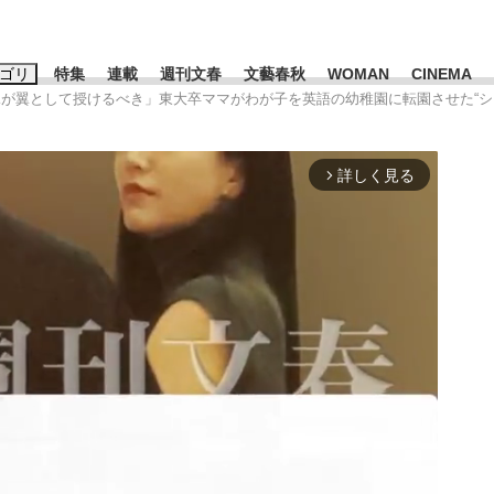
ゴリ
特集
連載
週刊文春
文藝春秋
WOMAN
CINEMA
親が翼として授けるべき」東大卒ママがわが子を英語の幼稚園に転園させた“シ
キーワード入力
ス
エンタメ
ライフ
ビジネス
詳しく見る
arrow_forward_ios
ーワードタグ一覧
山凌輝
#高市早苗
#後藤真希
#森岡毅
#城彰二
#内田有紀
観る将棋、読
#亀和田武
て明かした日本代表監督に...
「最悪の空気のまま解散」W