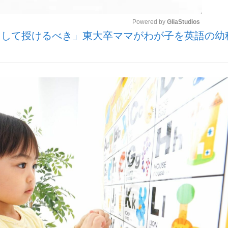
Powered by 
GliaStudios
として授けるべき」東大卒ママがわが子を英語の幼
いまさら聞け
Mute
手が証言した“NPB聞...
「クマが悪者扱いされているの
もっと見る
カー日本代表・森保一監督...