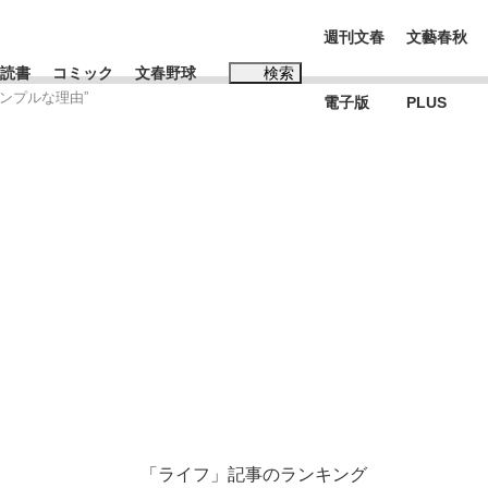
週刊文春
文藝春秋
読書
コミック
文春野球
検索
ンプルな理由”
電子版
PLUS
インタビュー
読書
#松田聖子
む将棋
BC日本代表“敗戦”の真実 選手が明かす...
「ライフ」記事のランキング