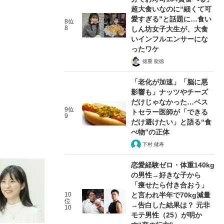
超大食いなのに“細くて可
愛すぎる”と話題に…食い
8位
8
しん坊女子大生が、大食
いインフルエンサーにな
ったワケ
徳重 龍徳
「老化が加速」「脳に悪
影響も」ナッツやチーズ
だけじゃなかった…ベス
9位
トセラー医師が「できる
9
だけ避けたい」と語る“食
べ物”の正体
下村 健寿
恋愛経験ゼロ・体重140kg
の男性→好きな子から
「痩せたら付き合おう」
10
と言われ半年で70kg減量
位
→告白した結果は？ 元非
10
モテ男性（25）が明か