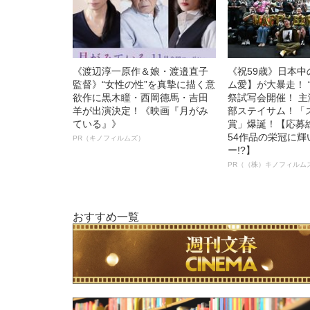
《渡辺淳一原作＆娘・渡邉直子
《祝59歳》日本
監督》“女性の性”を真摯に描く意
ム愛】が大暴走！ 
欲作に黒木瞳・西岡德馬・吉田
祭試写会開催！ 
羊が出演決定！《映画『月がみ
部ステイサム！「
ている』》
賞」爆誕！【応募総
54作品の栄冠に
PR（キノフィルムズ）
ー!?】
PR（（株）キノフィルム
おすすめ一覧