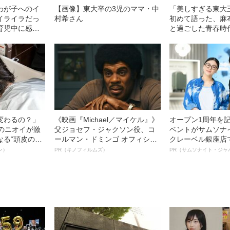
わが子へのイ
【画像】東大卒の3児のママ・中
「美しすぎる東大
イライラだっ
村希さん
初めて語った、麻
育児中に感じ
と過ごした青春時
の正体
変わるの？」
《映画『Michael／マイケル』》
オープン1周年を
ーのニオイが激
父ジョセフ・ジャクソン役、コ
ベントがサムソナ
なる“頭皮のニ
ールマン・ドミンゴ オフィシャ
クレーベル銀座店
”を解消す
ルインタビュー“観客を魅了した
も人生も自分らし
ン）
PR（キノフィルムズ）
PR（サムソナイト・ジャ
スペシャリス
名優、複雑な父親像への想いを
れる特別対談～
徹底ケアとは
語る”《日本興収70億円突破》