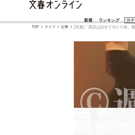
新着
ランキング
カテ
TOP
ライフ
記事
[写真]「英語は話せて当たり前。
スクープ
ニュー
おすすめのキ
#藤田晋
#三
#玉木雄一郎
「90%は失敗する。でも…」本田圭佑が初め
終戦から81年