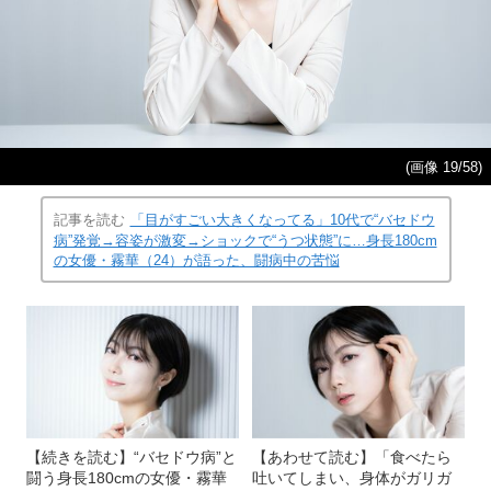
(画像 19/58)
記事を読む
「目がすごい大きくなってる」10代で“バセドウ
病”発覚→容姿が激変→ショックで“うつ状態”に…身長180cm
の女優・霧華（24）が語った、闘病中の苦悩
【続きを読む】“バセドウ病”と
【あわせて読む】「食べたら
闘う身長180cmの女優・霧華
吐いてしまい、身体がガリガ