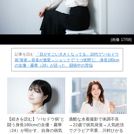
(画像 17/58)
記事を読む
「目がすごい大きくなってる」10代で“バセドウ
病”発覚→容姿が激変→ショックで“うつ状態”に…身長180cm
の女優・霧華（24）が語った、闘病中の苦悩
【続きを読む】“バセドウ病”と
過酷な水着撮影で体調不良
闘う身長180cmの女優・霧華
→22歳で病気発覚→人気絶頂
（24）が明かす、自身の病気
でグラビア卒業…川村ひかる