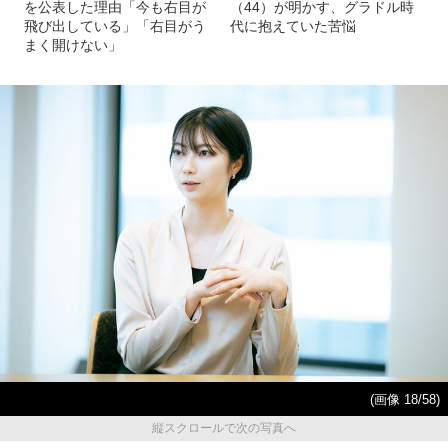
を公表した理由「今も右目が
（44）が明かす、グラドル時
飛び出している」「右目がう
代に抱えていた苦悩
まく開けない」
(画像 18/58)
縦スクロールで次の写真へ