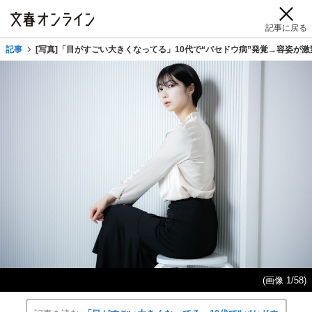
記事に戻る
記事
[写真]「目がすごい大きくなってる」10代で“バセドウ病”発覚→容姿が激
(画像 1/58)