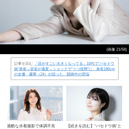
(画像 21/58)
記事を読む
「目がすごい大きくなってる」10代で“バセドウ
病”発覚→容姿が激変→ショックで“うつ状態”に…身長180cm
の女優・霧華（24）が語った、闘病中の苦悩
過酷な水着撮影で体調不良
【続きを読む】“バセドウ病”と