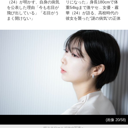
（24）が明かす、自身の病気
リになった」身長180cmで体
を公表した理由「今も右目が
重54kgまで激ヤセ…女優・霧
飛び出している」「右目がう
華（24）が語る、高校時代の
まく開けない」
彼女を襲った“謎の病気”の正体
(画像 20/58)
縦スクロールで次の写真へ