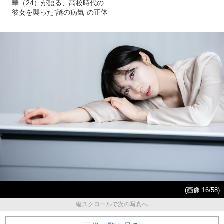
華（24）が語る、高校時代の
彼女を襲った“謎の病気”の正体
(画像 16/58)
縦スクロールで次の写真へ