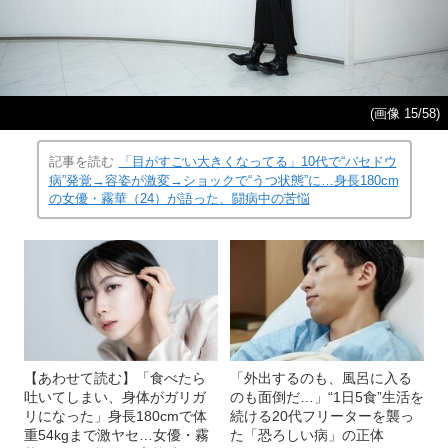
(画像 15/58)
記事を読む
「目がすごい大きくなってる」10代で“バセドウ
病”発覚→容姿が激変→ショックで“うつ状態”に…身長180cm
の女優・霧華（24）が語った、闘病中の苦悩
【あわせて読む】「食べたら
「外出するのも、風呂に入る
吐いてしまい、身体がガリガ
のも面倒だ…」“1日5食”生活を
リになった」身長180cmで体
続ける20代フリーターを襲っ
重54kgまで激ヤセ…女優・霧
た「恐ろしい病」の正体