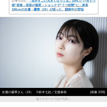
記事を読む
「目がすごい大きくなってる」10代で“バセドウ
病”発覚→容姿が激変→ショックで“うつ状態”に…身長
180cmの女優・霧華（24）が語った、闘病中の苦悩
女優の霧華さん（24） ©鈴木七絵／文藝春秋
(画像 2/58)
縦スクロールで次の写真へ