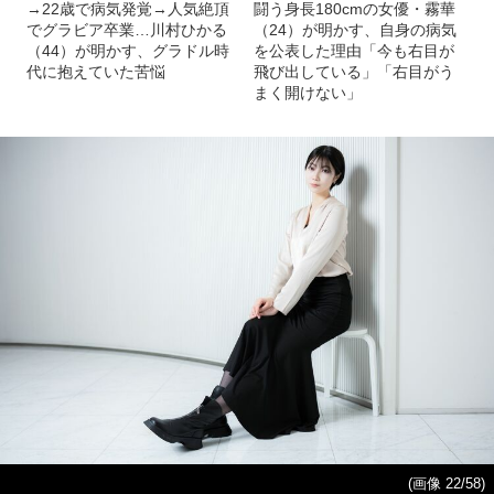
→22歳で病気発覚→人気絶頂
闘う身長180cmの女優・霧華
でグラビア卒業…川村ひかる
（24）が明かす、自身の病気
（44）が明かす、グラドル時
を公表した理由「今も右目が
代に抱えていた苦悩
飛び出している」「右目がう
まく開けない」
(画像 22/58)