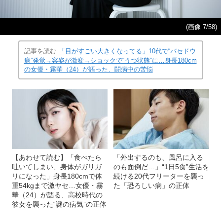
(画像 7/58)
記事を読む
「目がすごい大きくなってる」10代で“バセドウ
病”発覚→容姿が激変→ショックで“うつ状態”に…身長180cm
の女優・霧華（24）が語った、闘病中の苦悩
【あわせて読む】「食べたら
「外出するのも、風呂に入る
吐いてしまい、身体がガリガ
のも面倒だ…」“1日5食”生活を
リになった」身長180cmで体
続ける20代フリーターを襲っ
重54kgまで激ヤセ…女優・霧
た「恐ろしい病」の正体
華（24）が語る、高校時代の
彼女を襲った“謎の病気”の正体