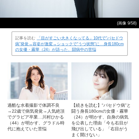
(画像 9/58)
記事を読む
「目がすごい大きくなってる」10代で“バセドウ
病”発覚→容姿が激変→ショックで“うつ状態”に…身長180cm
の女優・霧華（24）が語った、闘病中の苦悩
過酷な水着撮影で体調不良
【続きを読む】“バセドウ病”と
→22歳で病気発覚→人気絶頂
闘う身長180cmの女優・霧華
でグラビア卒業…川村ひかる
（24）が明かす、自身の病気
（44）が明かす、グラドル時
を公表した理由「今も右目が
代に抱えていた苦悩
飛び出している」「右目がう
まく開けない」