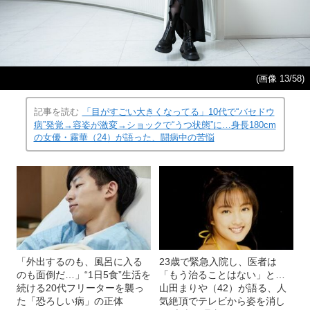
(画像 13/58)
記事を読む
「目がすごい大きくなってる」10代で“バセドウ
病”発覚→容姿が激変→ショックで“うつ状態”に…身長180cm
の女優・霧華（24）が語った、闘病中の苦悩
「外出するのも、風呂に入る
23歳で緊急入院し、医者は
のも面倒だ…」“1日5食”生活を
「もう治ることはない」と…
続ける20代フリーターを襲っ
山田まりや（42）が語る、人
た「恐ろしい病」の正体
気絶頂でテレビから姿を消し