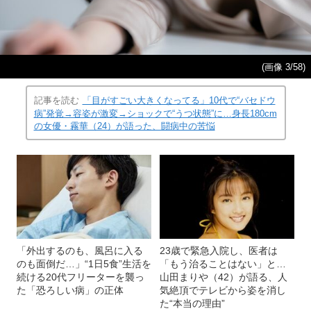
(画像 3/58)
記事を読む
「目がすごい大きくなってる」10代で“バセドウ
病”発覚→容姿が激変→ショックで“うつ状態”に…身長180cm
の女優・霧華（24）が語った、闘病中の苦悩
「外出するのも、風呂に入る
23歳で緊急入院し、医者は
のも面倒だ…」“1日5食”生活を
「もう治ることはない」と…
続ける20代フリーターを襲っ
山田まりや（42）が語る、人
た「恐ろしい病」の正体
気絶頂でテレビから姿を消し
た“本当の理由”