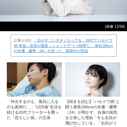
(画像 11/58)
記事を読む
「目がすごい大きくなってる」10代で“バセドウ
病”発覚→容姿が激変→ショックで“うつ状態”に…身長180cm
の女優・霧華（24）が語った、闘病中の苦悩
「外出するのも、風呂に入る
【続きを読む】“バセドウ病”と
のも面倒だ…」“1日5食”生活を
闘う身長180cmの女優・霧華
続ける20代フリーターを襲っ
（24）が明かす、自身の病気
た「恐ろしい病」の正体
を公表した理由「今も右目が
飛び出している」「右目がう