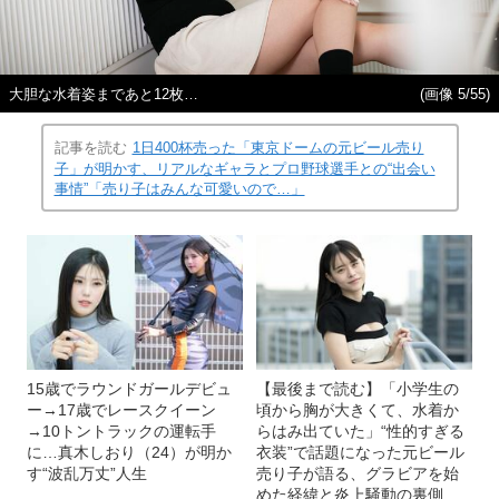
大胆な水着姿まであと12枚…
(画像 5/55)
記事を読む
1日400杯売った「東京ドームの元ビール売り
子」が明かす、リアルなギャラとプロ野球選手との“出会い
事情”「売り子はみんな可愛いので…」
15歳でラウンドガールデビュ
【最後まで読む】「小学生の
ー→17歳でレースクイーン
頃から胸が大きくて、水着か
→10トントラックの運転手
らはみ出ていた」“性的すぎる
に…真木しおり（24）が明か
衣装”で話題になった元ビール
す“波乱万丈”人生
売り子が語る、グラビアを始
めた経緯と炎上騒動の裏側