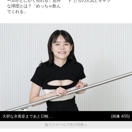
ールがとにかく売れる」意外
ト”たちの人気とギャラ
な球団とは？「めっちゃ飲ん
でくれる」
大胆な水着姿まであと13枚…
(画像 4/55)
縦スクロールで次の写真へ