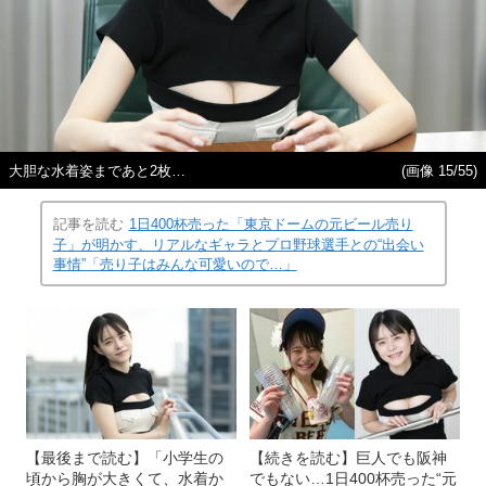
大胆な水着姿まであと2枚…
(画像 15/55)
記事を読む
1日400杯売った「東京ドームの元ビール売り
子」が明かす、リアルなギャラとプロ野球選手との“出会い
事情”「売り子はみんな可愛いので…」
【最後まで読む】「小学生の
【続きを読む】巨人でも阪神
頃から胸が大きくて、水着か
でもない…1日400杯売った“元