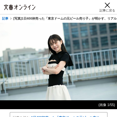
記事に戻る
記事
[写真]1日400杯売った「東京ドームの元ビール売り子」が明かす、リア
(画像 1/55)