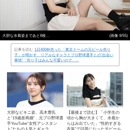
大胆な水着姿まであと8枚…
(画像 9/55)
記事を読む
1日400杯売った「東京ドームの元ビール売り
子」が明かす、リアルなギャラとプロ野球選手との“出会い
事情”「売り子はみんな可愛いので…」
大胆なビキニ姿、高木豊氏
【最後まで読む】「小学生の
と“19歳差再婚”…元プロ野球選
頃から胸が大きくて、水着か
手YouTube“女性アシスタン
らはみ出ていた」“性的すぎる
ト”たちの人気とギャラ
衣装”で話題になった元ビール