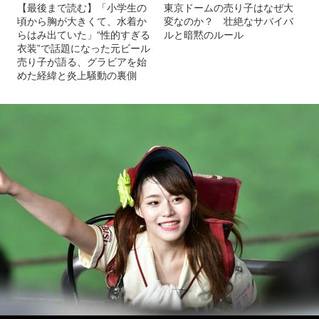
【最後まで読む】「小学生の
東京ドームの売り子はなぜ大
頃から胸が大きくて、水着か
変なのか？ 壮絶なサバイバ
らはみ出ていた」“性的すぎる
ルと暗黙のルール
衣装”で話題になった元ビール
売り子が語る、グラビアを始
めた経緯と炎上騒動の裏側