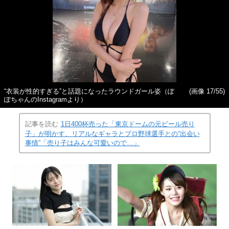
“衣装が性的すぎる”と話題になったラウンドガール姿（ぽ
(画像 17/55)
ぽちゃんのInstagramより）
記事を読む
1日400杯売った「東京ドームの元ビール売り
子」が明かす、リアルなギャラとプロ野球選手との“出会い
事情”「売り子はみんな可愛いので…」