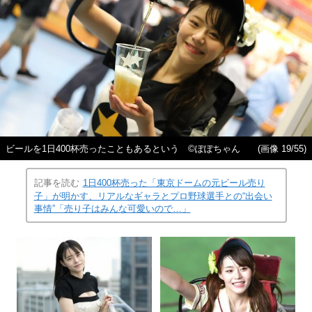
ビールを1日400杯売ったこともあるという ©ぽぽちゃん
(画像 19/55)
記事を読む
1日400杯売った「東京ドームの元ビール売り
子」が明かす、リアルなギャラとプロ野球選手との“出会い
事情”「売り子はみんな可愛いので…」