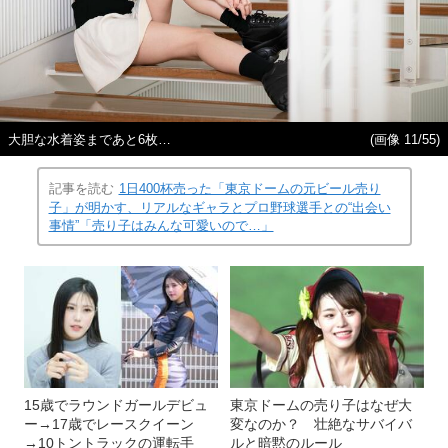
大胆な水着姿まであと6枚…
(画像 11/55)
記事を読む
1日400杯売った「東京ドームの元ビール売り
子」が明かす、リアルなギャラとプロ野球選手との“出会い
事情”「売り子はみんな可愛いので…」
15歳でラウンドガールデビュ
東京ドームの売り子はなぜ大
ー→17歳でレースクイーン
変なのか？ 壮絶なサバイバ
→10トントラックの運転手
ルと暗黙のルール