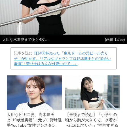
大胆な水着姿まであと4枚…
(画像 13/55)
記事を読む
1日400杯売った「東京ドームの元ビール売り
子」が明かす、リアルなギャラとプロ野球選手との“出会い
事情”「売り子はみんな可愛いので…」
大胆なビキニ姿、高木豊氏
【最後まで読む】「小学生の
と“19歳差再婚”…元プロ野球選
頃から胸が大きくて、水着か
手YouTube“女性アシスタン
らはみ出ていた」“性的すぎる