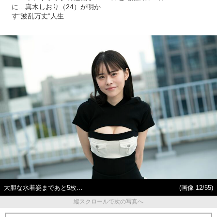
に…真木しおり（24）が明か
す“波乱万丈”人生
大胆な水着姿まであと5枚…
(画像 12/55)
縦スクロールで次の写真へ