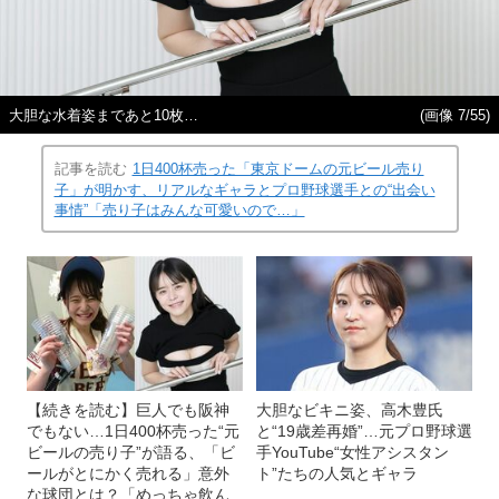
大胆な水着姿まであと10枚…
(画像 7/55)
記事を読む
1日400杯売った「東京ドームの元ビール売り
子」が明かす、リアルなギャラとプロ野球選手との“出会い
事情”「売り子はみんな可愛いので…」
【続きを読む】巨人でも阪神
大胆なビキニ姿、高木豊氏
でもない…1日400杯売った“元
と“19歳差再婚”…元プロ野球選
ビールの売り子”が語る、「ビ
手YouTube“女性アシスタン
ールがとにかく売れる」意外
ト”たちの人気とギャラ
な球団とは？「めっちゃ飲ん