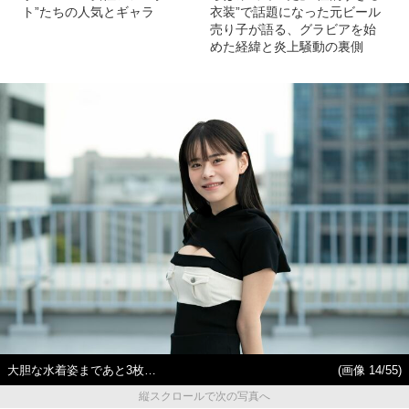
ト”たちの人気とギャラ
衣装”で話題になった元ビール
売り子が語る、グラビアを始
めた経緯と炎上騒動の裏側
大胆な水着姿まであと3枚…
(画像 14/55)
縦スクロールで次の写真へ