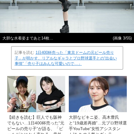
大胆な水着姿まであと14枚…
(画像 3/55)
記事を読む
1日400杯売った「東京ドームの元ビール売り
子」が明かす、リアルなギャラとプロ野球選手との“出会い
事情”「売り子はみんな可愛いので…」
【続きを読む】巨人でも阪神
大胆なビキニ姿、高木豊氏
でもない…1日400杯売った“元
と“19歳差再婚”…元プロ野球選
ビールの売り子”が語る、「ビ
手YouTube“女性アシスタン