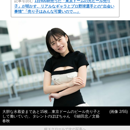
記事を読む
1日400杯売った「東京ドームの元ビール売り
子」が明かす、リアルなギャラとプロ野球選手との“出会い
事情”「売り子はみんな可愛いので…」
大胆な水着姿まであと15枚…東京ドームのビール売り子と
(画像 2/55)
して働いていた、タレントのぽぽちゃん ©細田忠／文藝
春秋
縦スクロールで次の写真へ