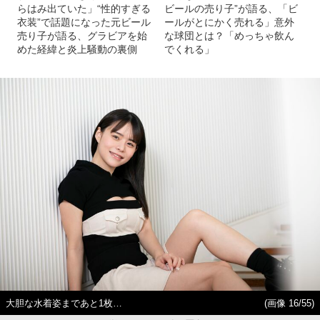
らはみ出ていた」“性的すぎる
ビールの売り子”が語る、「ビ
衣装”で話題になった元ビール
ールがとにかく売れる」意外
売り子が語る、グラビアを始
な球団とは？「めっちゃ飲ん
めた経緯と炎上騒動の裏側
でくれる」
大胆な水着姿まであと1枚…
(画像 16/55)