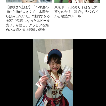
【最後まで読む】「小学生の
東京ドームの売り子はなぜ大
頃から胸が大きくて、水着か
変なのか？ 壮絶なサバイバ
らはみ出ていた」“性的すぎる
ルと暗黙のルール
衣装”で話題になった元ビール
売り子が語る、グラビアを始
めた経緯と炎上騒動の裏側