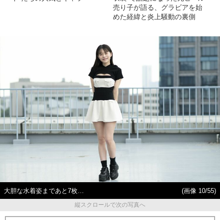
売り子が語る、グラビアを始
めた経緯と炎上騒動の裏側
大胆な水着姿まであと7枚…
(画像 10/55)
縦スクロールで次の写真へ