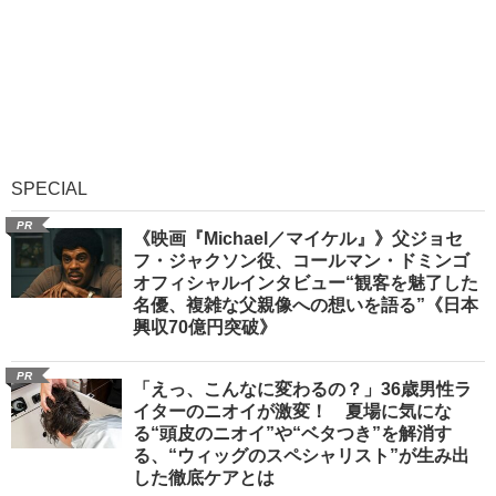
SPECIAL
PR
《映画『Michael／マイケル』》父ジョセ
フ・ジャクソン役、コールマン・ドミンゴ
オフィシャルインタビュー“観客を魅了した
名優、複雑な父親像への想いを語る”《日本
興収70億円突破》
PR
「えっ、こんなに変わるの？」36歳男性ラ
イターのニオイが激変！ 夏場に気にな
る“頭皮のニオイ”や“ベタつき”を解消す
る、“ウィッグのスペシャリスト”が生み出
した徹底ケアとは