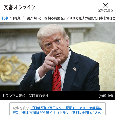
記事に戻る
記事
[写真]「日経平均3万円を切る局面も」アメリカ経済の混乱で日本市場は
トランプ大統領 Ⓒ時事通信社
(画像 1/4)
記事を読む
「日経平均3万円を切る局面も」アメリカ経済の
混乱で日本市場はどう動く？《トランプ政権の影響を4人の