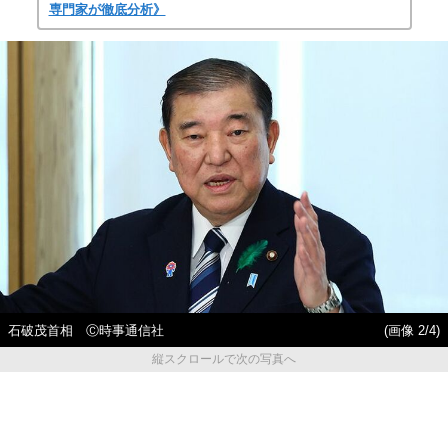
専門家が徹底分析》
石破茂首相 Ⓒ時事通信社
(画像 2/4)
縦スクロールで次の写真へ