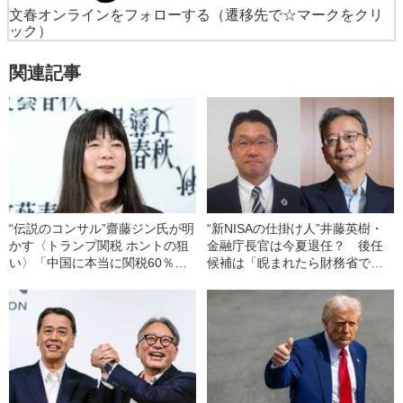
文春オンラインをフォローする
（遷移先で☆マークをクリ
ック）
関連記事
“伝説のコンサル”齋藤ジン氏が明
“新NISAの仕掛け人”井藤英樹・
かす〈トランプ関税 ホントの狙
金融庁長官は今夏退任？ 後任
い〉「中国に本当に関税60％を
候補は「睨まれたら財務省で先
課したら…」
はない」と恐れられた男《サプ
ライズ人事から1年》