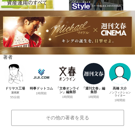
著者
ドリヤス工場
時事ドットコム
「文春オンライ
「週刊文春」編
髙橋 大介
ン」編集部
集部
漫画家
ノンフィクション
1時間前
ライター
1時間前
1時間前
55分前
1時間前
その他の著者を見る