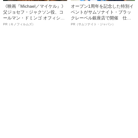
《映画『Michael／マイケル』》
オープン1周年を記念した特別イ
父ジョセフ・ジャクソン役、コ
ベントがサムソナイト・ブラッ
ールマン・ドミンゴ オフィシャ
クレーベル銀座店で開催 仕事
ルインタビュー“観客を魅了した
も人生も自分らしく～笑顔あふ
PR（キノフィルムズ）
PR（サムソナイト・ジャパン）
名優、複雑な父親像への想いを
れる特別対談～
語る”《日本興収70億円突破》