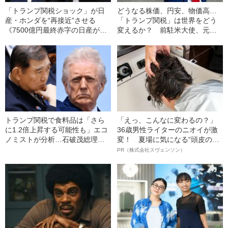
「トランプ関税ショック」が日
どうなる株価、円安、物価高…
産・ホンダを“再接近”させる
「トランプ関税」は世界をどう
《7500億円最終赤字の日産が持
変えるか？ 前駐米大使、元為
て余す米国工場をホンダが活用
替ディーラー、“伝説のコンサ
して…》
ル”らが徹底解説
トランプ関税で食料品は「さら
「えっ、こんなに変わるの？」
に1.2倍上昇する可能性も」エコ
36歳男性ライターのニオイが激
ノミストが分析…石破茂総理は
変！ 夏場に気になる“頭皮のニ
「10％関税」の日に万博視察
オイ”や“ベタつき”を解消す
PR（株式会社スヴェンソン）
る、“ウィッグのスペシャリス
ト”が生み出した徹底ケアとは