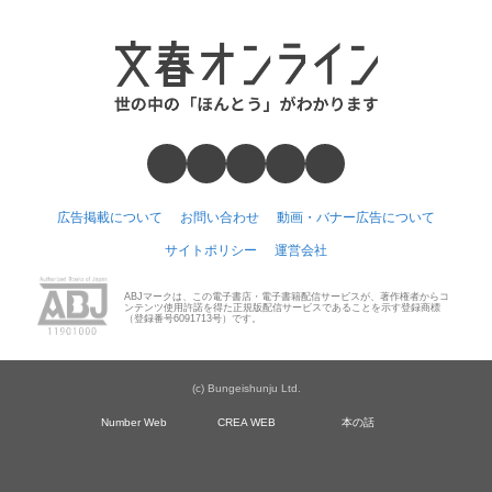
広告掲載について
お問い合わせ
動画・バナー広告について
サイトポリシー
運営会社
ABJマークは、この電子書店・電子書籍配信サービスが、著作権者からコ
ンテンツ使用許諾を得た正規版配信サービスであることを示す登録商標
（登録番号6091713号）です。
(c) Bungeishunju Ltd.
Number Web
CREA WEB
本の話