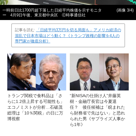
一時前日比1700円超下落した日経平均株価を示すモニタ
(画像 3/4)
ー 4月9日午後、東京都中央区 Ⓒ時事通信社
記事を読む
「日経平均3万円を切る局面も」アメリカ経済の
混乱で日本市場はどう動く？《トランプ政権の影響を4人の
専門家が徹底分析》
トランプ関税で食料品は「さ
“新NISAの仕掛け人”井藤英
らに1.2倍上昇する可能性も」
樹・金融庁長官は今夏退
エコノミストが分析…石破茂
任？ 後任候補は「睨まれた
総理は「10％関税」の日に万
ら財務省で先はない」と恐れ
博視察
られた男《サプライズ人事か
ら1年》