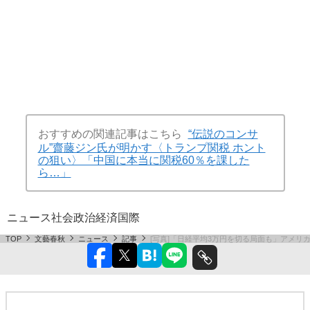
おすすめの関連記事はこちら
“伝説のコンサ
ル”齋藤ジン氏が明かす〈トランプ関税 ホント
の狙い〉「中国に本当に関税60％を課した
ら…」
ニュース
社会
政治
経済
国際
TOP
文藝春秋
ニュース
記事
[写真]「日経平均3万円を切る局面も」アメ