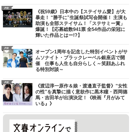
PR
《祝59歳》日本中の【ステイサム愛】が大
暴走！ “勝手に”生誕祭試写会開催！ 主演も
助演も全部ステイサム！「ステサミー賞」
爆誕！【応募総数941票 全54作品の栄冠に
輝いた作品とはー!?】
PR
オープン1周年を記念した特別イベントがサ
ムソナイト・ブラックレーベル銀座店で開
催 仕事も人生も自分らしく～笑顔あふれ
る特別対談～
PR
《渡辺淳一原作＆娘・渡邉直子監督》“女性
の性”を真摯に描く意欲作に黒木瞳・西岡德
馬・吉田羊が出演決定！《映画『月がみて
いる』》