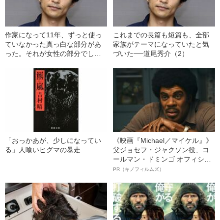
作家になって11年、ずっと使っ
これまでの長篇も短篇も、全部
ていなかった真っ白な部分があ
家族がテーマになっていたと気
った。それが女性の部分でした
づいた──道尾秀介（2）
──道尾秀介（1）
「おっかあが、少しになってい
《映画『Michael／マイケル』》
る」人喰いヒグマの暴走
父ジョセフ・ジャクソン役、コ
ールマン・ドミンゴ オフィシャ
ルインタビュー“観客を魅了した
PR（キノフィルムズ）
名優、複雑な父親像への想いを
語る”《日本興収70億円突破》