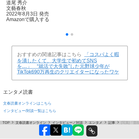
道尾 秀介
文藝春秋
2022年8月3日 発売
Amazonで購入する
おすすめの関連記事はこちら
「コスパよく暇
を潰したくて、大学生で初めてSNS
を…」 “就活で大失敗”した元野球少年が
TikTok690万再生のクリエイターになったワケ
エンタメ
読書
文春読書オンラインはこちら
インタビュー/対談一覧はこちら
TOP
文春読書オンライン
インタビュー／対談
エンタメ
記事
[写真]「