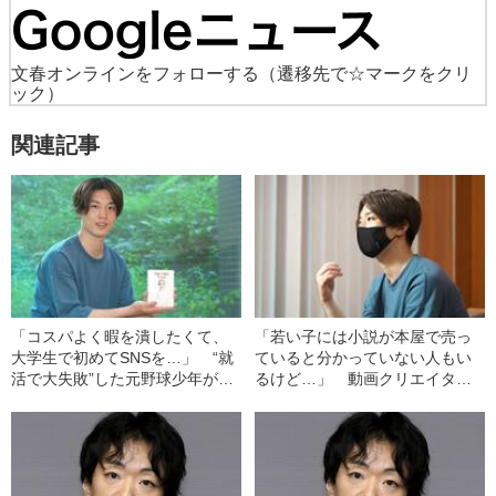
文春オンラインをフォローする
（遷移先で☆マークをクリ
ック）
関連記事
「コスパよく暇を潰したくて、
「若い子には小説が本屋で売っ
大学生で初めてSNSを…」 “就
ていると分かっていない人もい
活で大失敗”した元野球少年が
るけど…」 動画クリエイター
TikTok690万再生のクリエイター
けんごさんが、小説紹介を“ビジ
になったワケ
ネス”にしない理由