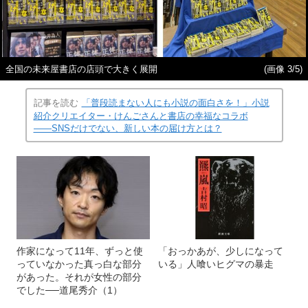
全国の未来屋書店の店頭で大きく展開
(画像 3/5)
記事を読む
「普段読まない人にも小説の面白さを！」小説
紹介クリエイター・けんごさんと書店の幸福なコラボ
――SNSだけでない、新しい本の届け方とは？
作家になって11年、ずっと使
「おっかあが、少しになって
っていなかった真っ白な部分
いる」人喰いヒグマの暴走
があった。それが女性の部分
でした──道尾秀介（1）