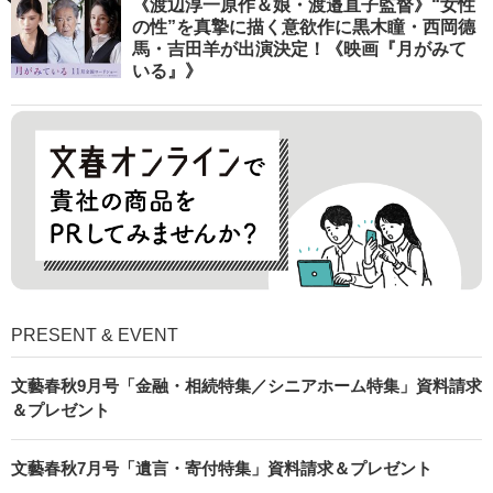
《渡辺淳一原作＆娘・渡邉直子監督》“女性
の性”を真摯に描く意欲作に黒木瞳・西岡德
馬・吉田羊が出演決定！《映画『月がみて
いる』》
PRESENT & EVENT
文藝春秋9月号「金融・相続特集／シニアホーム特集」資料請求
＆プレゼント
文藝春秋7月号「遺言・寄付特集」資料請求＆プレゼント