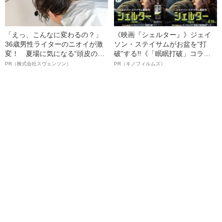
「えっ、こんなに変わるの？」
《映画『シェルター』》ジェイ
36歳男性ライターのニオイが激
ソン・ステイサムがお盆を“打
変！ 夏場に気になる“頭皮のニ
破”する!!《「眠眠打破」コラ
オイ”や“ベタつき”を解消す
ボ》
PR（株式会社スヴェンソン）
PR（キノフィルムズ）
る、“ウィッグのスペシャリス
ト”が生み出した徹底ケアとは