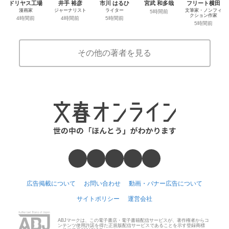
ドリヤス工場
井手 裕彦
市川 はるひ
宮武 和多哉
フリート横田
漫画家
ジャーナリスト
ライター
文筆家・ノンフィ
5時間前
クション作家
4時間前
4時間前
5時間前
5時間前
その他の著者を見る
広告掲載について
お問い合わせ
動画・バナー広告について
サイトポリシー
運営会社
ABJマークは、この電子書店・電子書籍配信サービスが、著作権者からコ
ンテンツ使用許諾を得た正規版配信サービスであることを示す登録商標