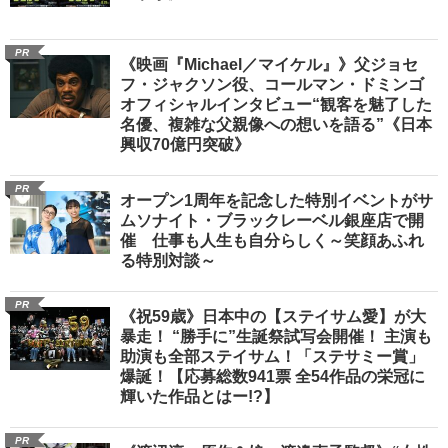
PR
《映画『Michael／マイケル』》父ジョセ
フ・ジャクソン役、コールマン・ドミンゴ
オフィシャルインタビュー“観客を魅了した
名優、複雑な父親像への想いを語る”《日本
興収70億円突破》
PR
オープン1周年を記念した特別イベントがサ
ムソナイト・ブラックレーベル銀座店で開
催 仕事も人生も自分らしく～笑顔あふれ
る特別対談～
PR
《祝59歳》日本中の【ステイサム愛】が大
暴走！ “勝手に”生誕祭試写会開催！ 主演も
助演も全部ステイサム！「ステサミー賞」
爆誕！【応募総数941票 全54作品の栄冠に
輝いた作品とはー!?】
PR