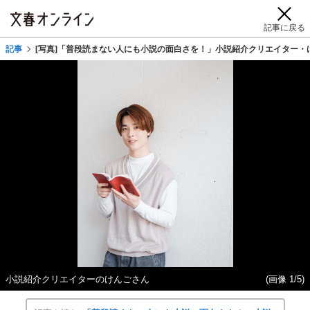
記事に戻る
記事
[写真]「普段読まない人にも小説の面白さを！」小説紹介クリエイター・
小説紹介クリエイターのけんごさん
(画像 1/5)