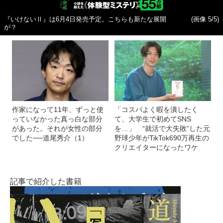
『いけないⅡ』は6月4日発売予定。こちらも新たな展開
(画像 5/5)
が？
作家になって11年、ずっと使
「コスパよく暇を潰したく
っていなかった真っ白な部分
て、大学生で初めてSNS
があった。それが女性の部分
を…」 “就活で大失敗”した元
でした──道尾秀介（1）
野球少年がTikTok690万再生の
クリエイターになったワケ
記事で紹介した書籍