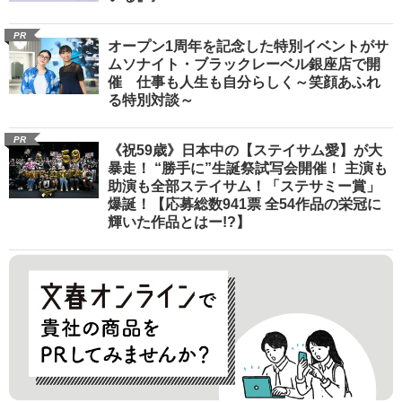
PR
オープン1周年を記念した特別イベントがサ
ムソナイト・ブラックレーベル銀座店で開
催 仕事も人生も自分らしく～笑顔あふれ
る特別対談～
PR
《祝59歳》日本中の【ステイサム愛】が大
暴走！ “勝手に”生誕祭試写会開催！ 主演も
助演も全部ステイサム！「ステサミー賞」
爆誕！【応募総数941票 全54作品の栄冠に
輝いた作品とはー!?】