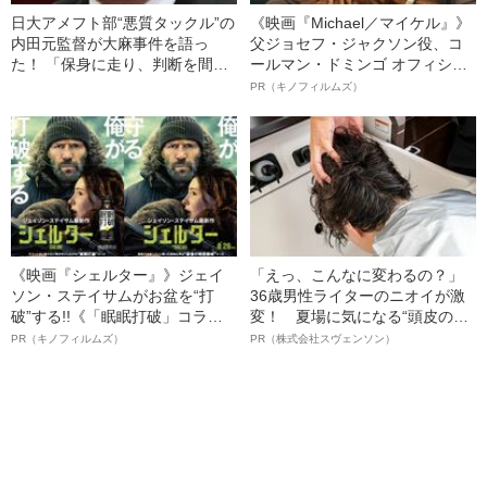
日大アメフト部“悪質タックル”の
《映画『Michael／マイケル』》
内田元監督が大麻事件を語っ
父ジョセフ・ジャクソン役、コ
た！ 「保身に走り、判断を間違
ールマン・ドミンゴ オフィシャ
えた」「アメフト指導者は内田
ルインタビュー“観客を魅了した
PR（キノフィルムズ）
と会うなと念書を書いた」廃部
名優、複雑な父親像への想いを
については…
語る”《日本興収70億円突破》
《映画『シェルター』》ジェイ
「えっ、こんなに変わるの？」
ソン・ステイサムがお盆を“打
36歳男性ライターのニオイが激
破”する!!《「眠眠打破」コラ
変！ 夏場に気になる“頭皮のニ
ボ》
オイ”や“ベタつき”を解消す
PR（キノフィルムズ）
PR（株式会社スヴェンソン）
る、“ウィッグのスペシャリス
ト”が生み出した徹底ケアとは