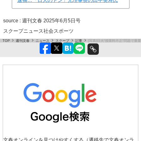
逮捕…「日大のドン」元理事長の田中英寿氏
source :
週刊文春 2025年6月5日号
スクープ
ニュース
社会
スポーツ
TOP
週刊文春
ニュース
スクープ
記事
[写真]日大“授業料不正”問題
文春オンラインを見つけやすくする
（遷移先で文春オンラ