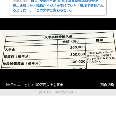
記事を読む
日大“授業料不正”問題で重量挙部元監督が逮
捕…通報した元職員がイジメを受けていた「職場で無視され
るように…」「この大学は変わらない」
「1年目のみ」として100万円以上を要求
(画像 2/5)
縦スクロールで次の写真へ