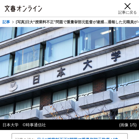
記事に戻る
記事
[写真]日大“授業料不正”問題で重量挙部元監督が逮捕…通報した元職員
日本大学 ©時事通信社
(画像 1/5)