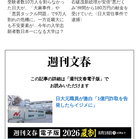
受験者数10万人を割らなかっ
石破茂新総理が安倍“悪だく
た日大が、「大麻事件」や
み”仲間から180万円の献金を
「悪質タックル問題」で9万人
受けていた〈日大背任事件で
割れの危機に。一方近畿大に
逮捕〉
も不安要素が…今年の入学志
願者数日本一になる大学は？
この記事の詳細は「週刊文春電子版」で
お読みいただけます
日大元職員が激白「1億円詐取を告
発したらイジメに」