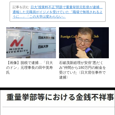
記事を読む
日大“授業料不正”問題で重量挙部元監督が逮捕…
通報した元職員がイジメを受けていた「職場で無視されるよ
うに…」「この大学は変わらない」
【画像】脱税で逮捕…「日大
石破茂新総理が安倍“悪だく
のドン」元理事長の田中英寿
み”仲間から180万円の献金を
氏
受けていた〈日大背任事件で
逮捕〉