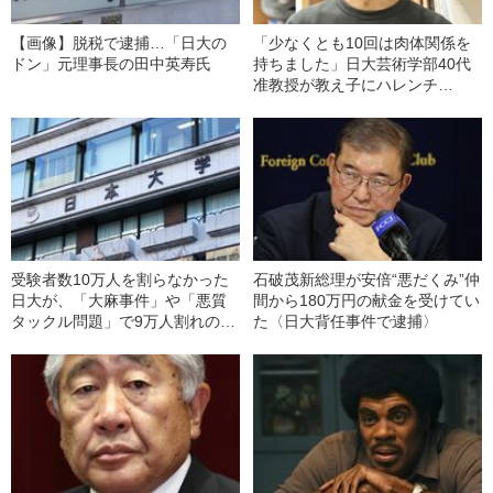
【画像】脱税で逮捕…「日大の
「少なくとも10回は肉体関係を
ドン」元理事長の田中英寿氏
持ちました」日大芸術学部40代
准教授が教え子にハレンチ
LINE「よかったら一緒にお昼寝
する？」《大麻汚染に続き、今
度はセクハラ事件》
受験者数10万人を割らなかった
石破茂新総理が安倍“悪だくみ”仲
日大が、「大麻事件」や「悪質
間から180万円の献金を受けてい
タックル問題」で9万人割れの危
た〈日大背任事件で逮捕〉
機に。一方近畿大にも不安要素
が…今年の入学志願者数日本一
になる大学は？