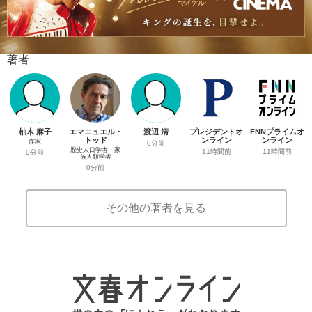
著者
柚木 麻子
エマニュエル・
渡辺 清
プレジデントオ
FNNプライムオ
トッド
ンライン
ンライン
作家
0分前
歴史人口学者・家
11時間前
11時間前
0分前
族人類学者
0分前
その他の著者を見る