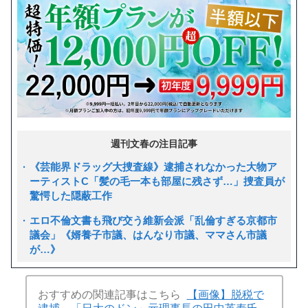
週刊文春の注目記事
《芸能界ドラッグ大捜査線》逮捕されなかった大物ア
ーティストC「髪の毛一本も部屋に残さず…」捜査員が
驚愕した隠蔽工作
エロ不倫文書も飛び交う維新会派「乱倫すぎる京都市
議会」《婿養子市議、はんなり市議、ママさん市議
が…》
おすすめの関連記事はこちら
【画像】脱税で