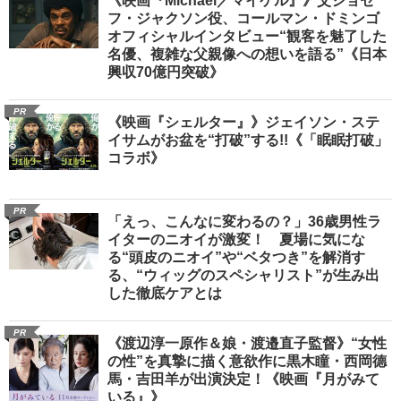
《映画『Michael／マイケル』》父ジョセ
フ・ジャクソン役、コールマン・ドミンゴ
オフィシャルインタビュー“観客を魅了した
名優、複雑な父親像への想いを語る”《日本
興収70億円突破》
PR
《映画『シェルター』》ジェイソン・ステ
イサムがお盆を“打破”する!!《「眠眠打破」
コラボ》
PR
「えっ、こんなに変わるの？」36歳男性ラ
イターのニオイが激変！ 夏場に気にな
る“頭皮のニオイ”や“ベタつき”を解消す
る、“ウィッグのスペシャリスト”が生み出
した徹底ケアとは
PR
《渡辺淳一原作＆娘・渡邉直子監督》“女性
の性”を真摯に描く意欲作に黒木瞳・西岡德
馬・吉田羊が出演決定！《映画『月がみて
いる』》