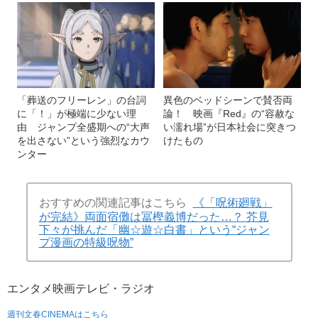
「葬送のフリーレン」の台詞
異色のベッドシーンで賛否両
に「！」が極端に少ない理
論！ 映画『Red』の“容赦な
由 ジャンプ全盛期への“大声
い濡れ場”が日本社会に突きつ
を出さない”という強烈なカウ
けたもの
ンター
おすすめの関連記事はこちら
《「呪術廻戦」
が完結》両面宿儺は冨樫義博だった…？ 芥見
下々が挑んだ「幽☆遊☆白書」という“ジャン
プ漫画の特級呪物”
エンタメ
映画
テレビ・ラジオ
週刊文春CINEMAはこちら