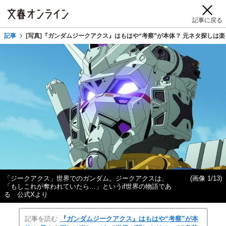
記事に戻る
記事
[写真]『ガンダムジークアクス』はもはや“考察”が本体？ 元ネタ探し
「ジークアクス」世界でのガンダム。ジークアクスは、
(画像 1/13)
「もしこれが奪われていたら…」というif世界の物語であ
る 公式Xより
記事を読む
『ガンダムジークアクス』はもはや“考察”が本