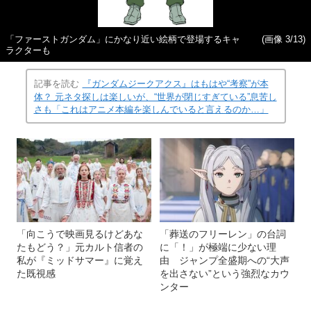
「ファーストガンダム」にかなり近い絵柄で登場するキャ
(画像 3/13)
ラクターも
記事を読む
『ガンダムジークアクス』はもはや“考察”が本
体？ 元ネタ探しは楽しいが、“世界が閉じすぎている”息苦し
さも「これはアニメ本編を楽しんでいると言えるのか…」
「向こうで映画見るけどあな
「葬送のフリーレン」の台詞
たもどう？」元カルト信者の
に「！」が極端に少ない理
私が『ミッドサマー』に覚え
由 ジャンプ全盛期への“大声
た既視感
を出さない”という強烈なカウ
ンター