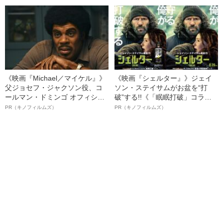
る、“ウィッグのスペシャリス
ト”が生み出した徹底ケアとは
《映画『Michael／マイケル』》
《映画『シェルター』》ジェイ
父ジョセフ・ジャクソン役、コ
ソン・ステイサムがお盆を“打
ールマン・ドミンゴ オフィシャ
破”する!!《「眠眠打破」コラ
ルインタビュー“観客を魅了した
ボ》
PR（キノフィルムズ）
PR（キノフィルムズ）
名優、複雑な父親像への想いを
語る”《日本興収70億円突破》