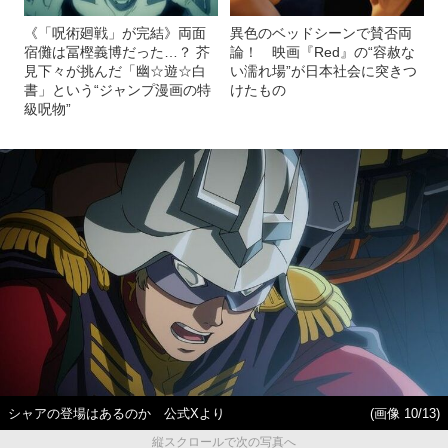
《「呪術廻戦」が完結》両面
異色のベッドシーンで賛否両
宿儺は冨樫義博だった…？ 芥
論！ 映画『Red』の“容赦な
見下々が挑んだ「幽☆遊☆白
い濡れ場”が日本社会に突きつ
書」という“ジャンプ漫画の特
けたもの
級呪物”
シャアの登場はあるのか 公式Xより
(画像 10/13)
縦スクロールで次の写真へ