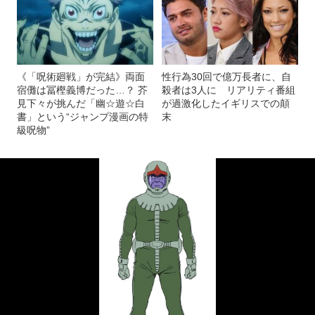
《「呪術廻戦」が完結》両面
性行為30回で億万長者に、自
宿儺は冨樫義博だった…？ 芥
殺者は3人に リアリティ番組
見下々が挑んだ「幽☆遊☆白
が過激化したイギリスでの顛
書」という“ジャンプ漫画の特
末
級呪物”