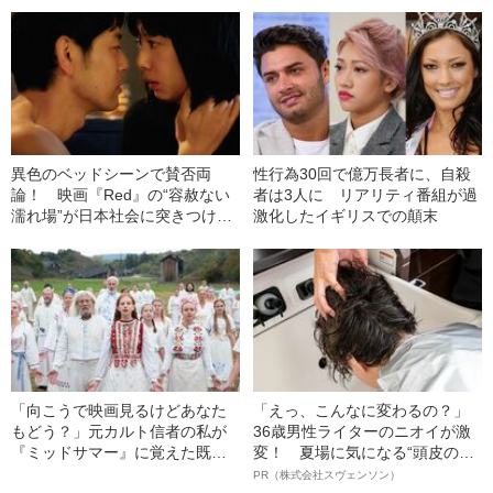
という“ジャンプ漫画の特級呪物”
い”という強烈なカウンター
異色のベッドシーンで賛否両
性行為30回で億万長者に、自殺
論！ 映画『Red』の“容赦ない
者は3人に リアリティ番組が過
濡れ場”が日本社会に突きつけた
激化したイギリスでの顛末
もの
「向こうで映画見るけどあなた
「えっ、こんなに変わるの？」
もどう？」元カルト信者の私が
36歳男性ライターのニオイが激
『ミッドサマー』に覚えた既視
変！ 夏場に気になる“頭皮のニ
感
オイ”や“ベタつき”を解消す
PR（株式会社スヴェンソン）