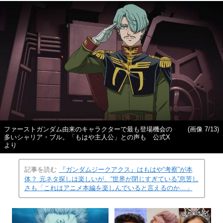
ファーストガンダム由来のキャラクターで最も登場機会の
(画像 7/13)
多いシャリア・ブル。「もはや主人公」との声も 公式X
より
記事を読む
『ガンダムジークアクス』はもはや“考察”が本
体？ 元ネタ探しは楽しいが、“世界が閉じすぎている”息苦し
さも「これはアニメ本編を楽しんでいると言えるのか…」