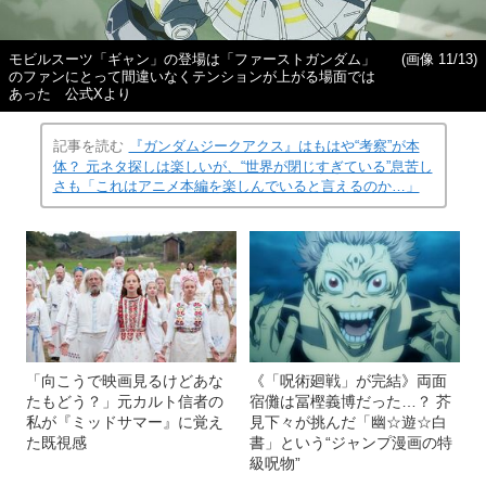
モビルスーツ「ギャン」の登場は「ファーストガンダム」
(画像 11/13)
のファンにとって間違いなくテンションが上がる場面では
あった 公式Xより
記事を読む
『ガンダムジークアクス』はもはや“考察”が本
体？ 元ネタ探しは楽しいが、“世界が閉じすぎている”息苦し
さも「これはアニメ本編を楽しんでいると言えるのか…」
「向こうで映画見るけどあな
《「呪術廻戦」が完結》両面
たもどう？」元カルト信者の
宿儺は冨樫義博だった…？ 芥
私が『ミッドサマー』に覚え
見下々が挑んだ「幽☆遊☆白
た既視感
書」という“ジャンプ漫画の特
級呪物”