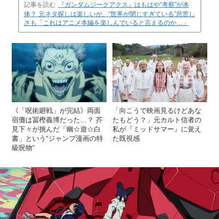
記事を読む
『ガンダムジークアクス』はもはや“考察”が本
体？ 元ネタ探しは楽しいが、“世界が閉じすぎている”息苦し
さも「これはアニメ本編を楽しんでいると言えるのか…」
《「呪術廻戦」が完結》両面
「向こうで映画見るけどあな
宿儺は冨樫義博だった…？ 芥
たもどう？」元カルト信者の
見下々が挑んだ「幽☆遊☆白
私が『ミッドサマー』に覚え
書」という“ジャンプ漫画の特
た既視感
級呪物”