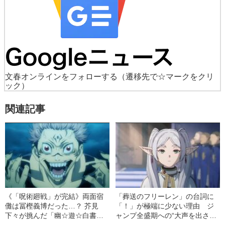
文春オンラインをフォローする
（遷移先で☆マークをクリ
ック）
関連記事
《「呪術廻戦」が完結》両面宿
「葬送のフリーレン」の台詞に
儺は冨樫義博だった…？ 芥見
「！」が極端に少ない理由 ジ
下々が挑んだ「幽☆遊☆白書」
ャンプ全盛期への“大声を出さな