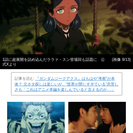
1話に超展開を詰め込んだララァ・スン登場回も話題に 公
(画像 9/13)
式Xより
記事を読む
『ガンダムジークアクス』はもはや“考察”が本
体？ 元ネタ探しは楽しいが、“世界が閉じすぎている”息苦し
さも「これはアニメ本編を楽しんでいると言えるのか…」