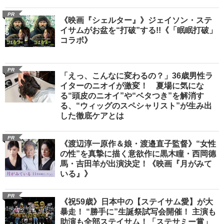
PR
《映画『シェルター』》ジェイソン・ステ
イサムがお盆を“打破”する!!《「眠眠打破」
コラボ》
PR
「えっ、こんなに変わるの？」36歳男性ラ
イターのニオイが激変！ 夏場に気にな
る“頭皮のニオイ”や“ベタつき”を解消す
る、“ウィッグのスペシャリスト”が生み出
した徹底ケアとは
PR
《渡辺淳一原作＆娘・渡邉直子監督》“女性
の性”を真摯に描く意欲作に黒木瞳・西岡德
馬・吉田羊が出演決定！《映画『月がみて
いる』》
PR
《祝59歳》日本中の【ステイサム愛】が大
暴走！ “勝手に”生誕祭試写会開催！ 主演も
助演も全部ステイサム！「ステサミー賞」