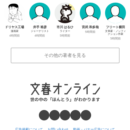
ドリヤス工場
井手 裕彦
市川 はるひ
宮武 和多哉
フリート横田
漫画家
ジャーナリスト
ライター
文筆家・ノンフィ
5時間前
クション作家
4時間前
4時間前
5時間前
5時間前
その他の著者を見る
広告掲載について
お問い合わせ
動画・バナー広告について