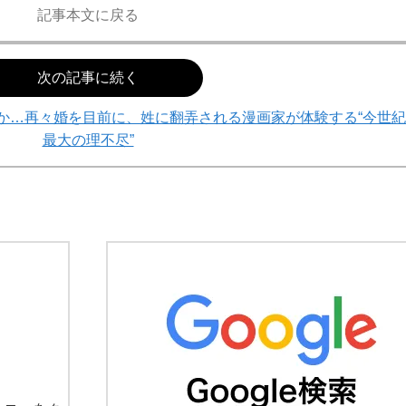
記事本文に戻る
次の記事に続く
か…再々婚を目前に、姓に翻弄される漫画家が体験する“今世紀
最大の理不尽”