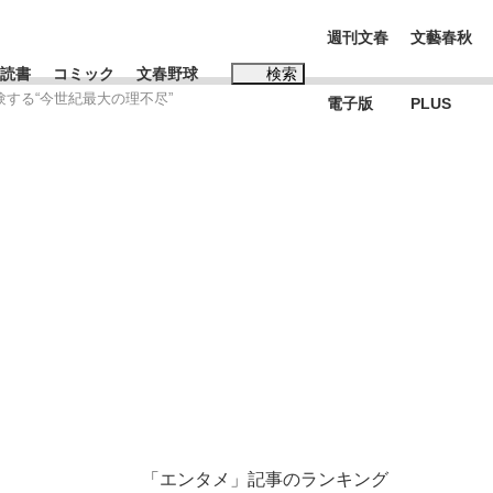
週刊文春
文藝春秋
読書
コミック
文春野球
検索
験する“今世紀最大の理不尽”
電子版
PLUS
インタビュー
読書
#玉木雄一郎
む将棋
BC日本代表“敗戦”の真実 選手が明かす...
「エンタメ」記事のランキング