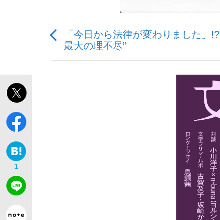
「今日から法律が変わりました」!
最大の理不尽”
「敗因分析は一切聞かれなかった」侍ジャパン選
キングの誕生を、目撃せよ。
the Style
1
「目標達成できなかったからと言って…」サッ