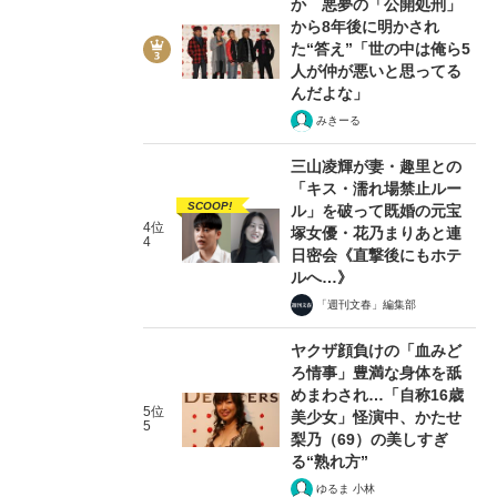
か 悪夢の「公開処刑」
から8年後に明かされ
た“答え”「世の中は俺ら5
人が仲が悪いと思ってる
んだよな」
みきーる
2/3
三山凌輝が妻・趣里との
「キス・濡れ場禁止ルー
SCOOP!
ル」を破って既婚の元宝
4位
塚女優・花乃まりあと連
4
日密会《直撃後にもホテ
ルへ…》
「週刊文春」編集部
ヤクザ顔負けの「血みど
ろ情事」豊満な身体を舐
めまわされ…「自称16歳
5位
美少女」怪演中、かたせ
5
梨乃（69）の美しすぎ
る“熟れ方”
ゆるま 小林