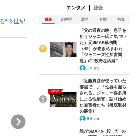
エンタメ
総合
最新
24時間
週間
月間
写真
る“今世紀
ない資産運用のすべて
「父の通夜の晩、息子を
狙うジャニー氏に気づい
た」元SMAP草彅剛
（49）が巻き込まれた
が悲しい」『北の国から』倉本聰氏（91...
「ジャニーズ性加害問
題」の“数奇な因縁”
山本 雲丹
「近藤真彦が使っていた
部屋で…」「性器を握ら
NEW
される」ジャニー喜多川
による性加害、語り始め
た被害者たち《徹底取材
の裏側》
次
髙橋 大介
誰がSMAPを“殺した”の