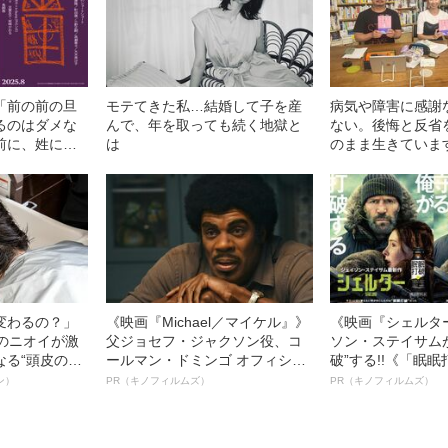
「前の前の旦
モテてきた私…結婚して子を産
病気や障害に感謝
るのはダメな
んで、年を取っても続く地獄と
ない。後悔と反省
前に、姓に翻
は
のまま生きていま
体験する“今世
変わるの？」
《映画『Michael／マイケル』》
《映画『シェルタ
ーのニオイが激
父ジョセフ・ジャクソン役、コ
ソン・ステイサム
なる“頭皮のニ
ールマン・ドミンゴ オフィシャ
破”する!!《「眠
”を解消す
ルインタビュー“観客を魅了した
ボ》
ン）
PR（キノフィルムズ）
PR（キノフィルムズ）
スペシャリス
名優、複雑な父親像への想いを
徹底ケアとは
語る”《日本興収70億円突破》