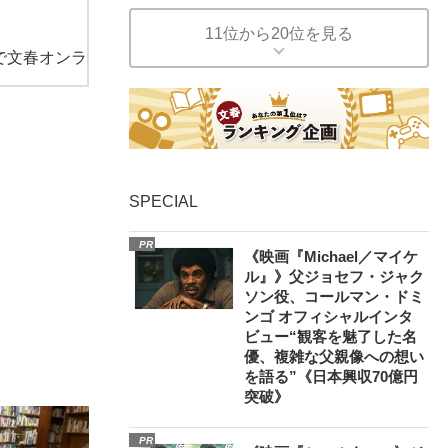
11位から20位を見る
で文春オンラ
SPECIAL
PR
《映画『Michael／マイケ
ル』》父ジョセフ・ジャク
ソン役、コールマン・ドミ
ンゴ オフィシャルインタ
ビュー“観客を魅了した名
優、複雑な父親像への想い
を語る”《日本興収70億円
突破》
PR