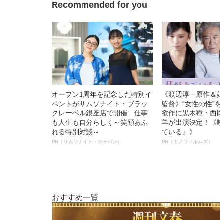
Recommended for you
オープン1周年を記念した特別イ
《渡辺淳一原作＆
ベントがサムソナイト・ブラッ
監督》“女性の性”
クレーベル銀座店で開催 仕事
欲作に黒木瞳・西
も人生も自分らしく～笑顔あふ
羊が出演決定！《
れる特別対談～
ている』》
PR（サムソナイト・ジャパン）
PR（キノフィルムズ）
おすすめ一覧