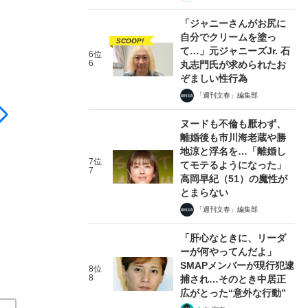
「ジャニーさんがお尻に
自分でクリームを塗っ
SCOOP!
て…」元ジャニーズJr. 石
6位
6
丸志門氏が求められたお
ぞましい性行為
「週刊文春」編集部
ヌードも不倫も厭わず、
離婚後も市川海老蔵や勝
地涼と浮名を…「離婚し
7位
てモテるようになった」
7
高岡早紀（51）の魔性が
とまらない
「週刊文春」編集部
「肝心なときに、リーダ
ーが何やってんだよ」
SMAPメンバーが現行犯逮
8位
8
捕され…そのとき中居正
広がとった“意外な行動”