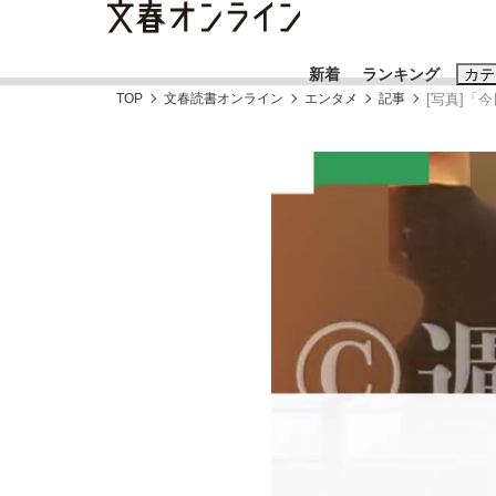
新着
ランキング
カテ
TOP
文春読書オンライン
エンタメ
記事
[写真]「
スクープ
ニュー
おすすめのキ
#藤田晋
#三
#亀和田武
#
「90%は失敗する。でも…」本田圭佑が初め
終戦から81年