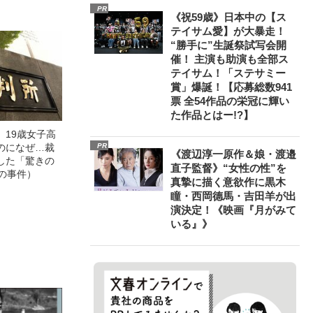
PR
《祝59歳》日本中の【ス
テイサム愛】が大暴走！
“勝手に”生誕祭試写会開
催！ 主演も助演も全部ス
テイサム！「ステサミー
賞」爆誕！【応募総数941
票 全54作品の栄冠に輝い
た作品とはー!?】
」19歳女子高
のになぜ…裁
PR
《渡辺淳一原作＆娘・渡邉
した「驚きの
直子監督》“女性の性”を
の事件）
真摯に描く意欲作に黒木
瞳・西岡德馬・吉田羊が出
演決定！《映画『月がみて
いる』》