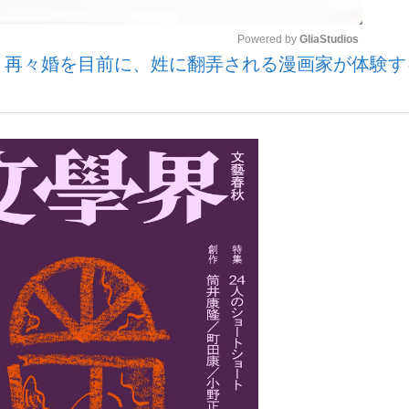
Powered by 
GliaStudios
? 再々婚を目前に、姓に翻弄される漫画家が体験す
いまさら聞け
Mute
手が証言した“NPB聞...
「クマが悪者扱いされているの
もっと見る
カー日本代表・森保一監督...