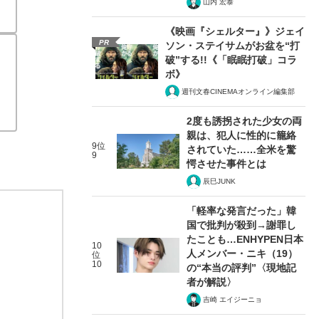
山内 宏泰
《映画『シェルター』》ジェイ
PR
ソン・ステイサムがお盆を“打
破”する!!《「眠眠打破」コラ
ボ》
週刊文春CINEMAオンライン編集部
2度も誘拐された少女の両
親は、犯人に性的に籠絡
9位
されていた……全米を驚
9
愕させた事件とは
辰巳JUNK
「軽率な発言だった」韓
国で批判が殺到→謝罪し
たことも…ENHYPEN日本
10
人メンバー・ニキ（19）
位
10
の“本当の評判”〈現地記
者が解説〉
吉崎 エイジーニョ