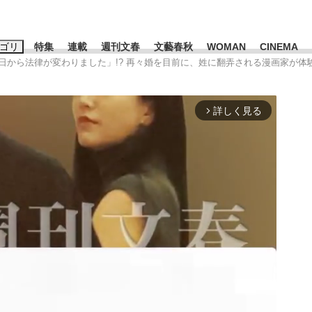
ゴリ
特集
連載
週刊文春
文藝春秋
WOMAN
CINEMA
今日から法律が変わりました」!? 再々婚を目前に、姓に翻弄される漫画家が体
キーワード入力
ス
エンタメ
ライフ
ビジネス
詳しく見る
arrow_forward_ios
ーワードタグ一覧
山凌輝
#高市早苗
#森岡毅
#城彰二
#内田有紀
#松田聖子
観る将棋、読
池上彰
て明かした日本代表監督に...
「最悪の空気のまま解散」W