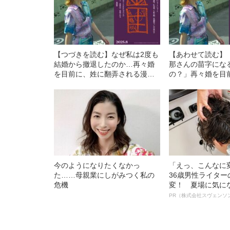
【つづきを読む】なぜ私は2度も
【あわせて読む】
結婚から撤退したのか…再々婚
那さんの苗字にな
を目前に、姓に翻弄される漫画
の？」再々婚を目
家が体験する“今世紀最大の理不
弄される漫画家が
尽”
紀最大の理不尽”
今のようになりたくなかっ
「えっ、こんなに
た……母親業にしがみつく私の
36歳男性ライタ
危機
変！ 夏場に気に
オイ”や“ベタつき
PR（株式会社スヴェンソ
る、“ウィッグの
ト”が生み出した