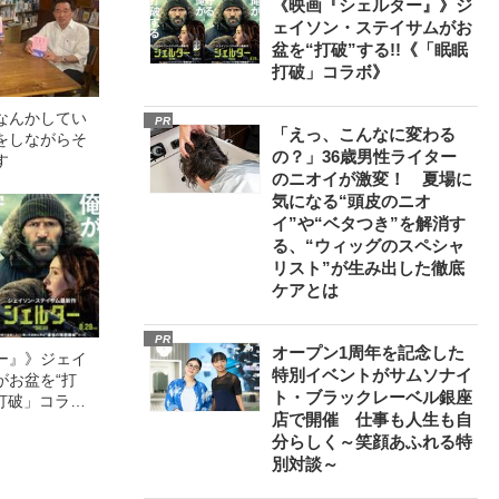
《映画『シェルター』》ジ
ェイソン・ステイサムがお
盆を“打破”する!!《「眠眠
打破」コラボ》
なんかしてい
PR
「えっ、こんなに変わる
をしながらそ
の？」36歳男性ライター
す
のニオイが激変！ 夏場に
気になる“頭皮のニオ
イ”や“ベタつき”を解消す
る、“ウィッグのスペシャ
リスト”が生み出した徹底
ケアとは
PR
オープン1周年を記念した
ー』》ジェイ
特別イベントがサムソナイ
がお盆を“打
ト・ブラックレーベル銀座
眠打破」コラ
店で開催 仕事も人生も自
分らしく～笑顔あふれる特
別対談～