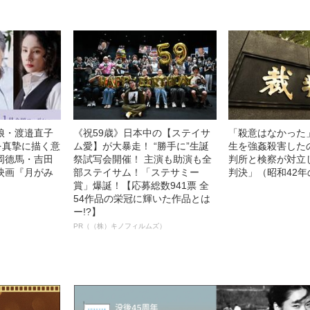
娘・渡邉直子
《祝59歳》日本中の【ステイサ
「殺意はなかった
を真摯に描く意
ム愛】が大暴走！ “勝手に”生誕
生を強姦殺害した
岡德馬・吉田
祭試写会開催！ 主演も助演も全
判所と検察が対立
映画『月がみ
部ステイサム！「ステサミー
判決」（昭和42年
賞」爆誕！【応募総数941票 全
54作品の栄冠に輝いた作品とは
ー!?】
PR（（株）キノフィルムズ）