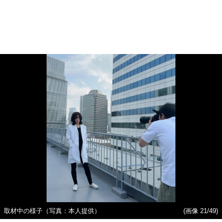
取材中の様子（写真：本人提供）
(画像 21/49)