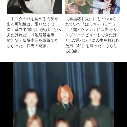
「トヨタの非を認める判決が
【本編②】先生にもイジメら
出る可能性は、限りなくゼ
れていた「ぽっちゃり少年」
ロ」裁判で“勝ち目がない”と伝
→『超イケメン』に大変身＆
えたけれど…《池袋暴走事
メジャーデビューもできたけ
故》父・飯塚幸三を説得でき
ど…V系バンドに人生を救われ
なかった「長男の葛藤」
た男（42）を襲った「さらな
る試練」