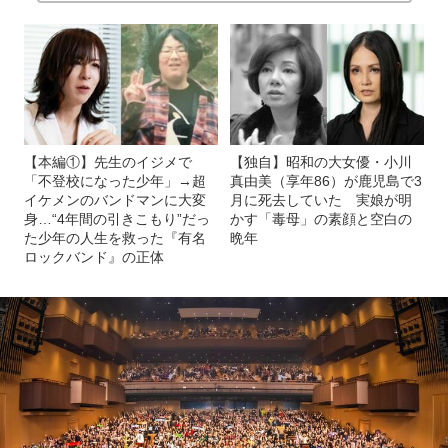
【本編①】先生のイジメで
【独自】昭和の大女優・小川
「不登校になった少年」→超
真由美（享年86）が鹿児島で3
イケメンのバンドマンに大変
月に死去していた 実娘が明
身…“4年間の引きこもり”だっ
かす「毒母」の素顔と空白の
た少年の人生を救った『有名
晩年
ロックバンド』の正体