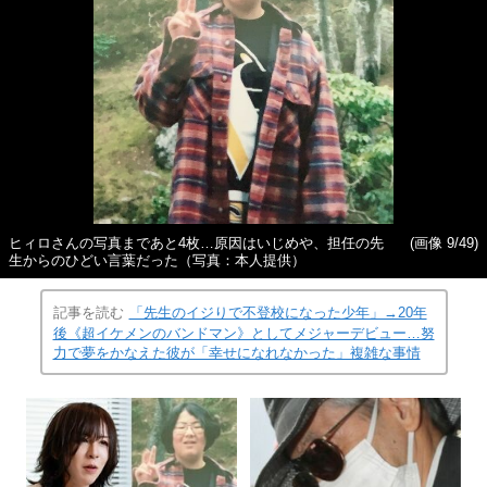
ヒィロさんの写真まであと4枚…原因はいじめや、担任の先
(画像 9/49)
生からのひどい言葉だった（写真：本人提供）
記事を読む
「先生のイジりで不登校になった少年」→20年
後《超イケメンのバンドマン》としてメジャーデビュー…努
力で夢をかなえた彼が「幸せになれなかった」複雑な事情