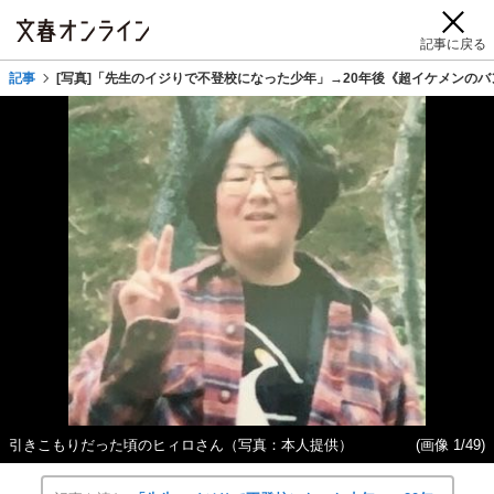
記事に戻る
記事
[写真]「先生のイジりで不登校になった少年」→20年後《超イケメンの
引きこもりだった頃のヒィロさん（写真：本人提供）
(画像 1/49)