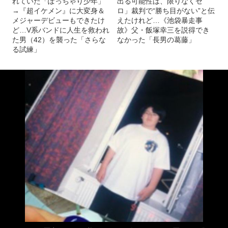
れていた「ぽっちゃり少年」
出る可能性は、限りなくゼ
→『超イケメン』に大変身＆
ロ」裁判で“勝ち目がない”と伝
メジャーデビューもできたけ
えたけれど…《池袋暴走事
ど…V系バンドに人生を救われ
故》父・飯塚幸三を説得でき
た男（42）を襲った「さらな
なかった「長男の葛藤」
る試練」