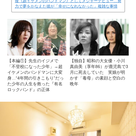
後《超イケメンのバンドマン》としてメジャーデビュー…努
力で夢をかなえた彼が「幸せになれなかった」複雑な事情
【本編①】先生のイジメで
【独自】昭和の大女優・小川
「不登校になった少年」→超
真由美（享年86）が鹿児島で3
イケメンのバンドマンに大変
月に死去していた 実娘が明
身…“4年間の引きこもり”だっ
かす「毒母」の素顔と空白の
た少年の人生を救った『有名
晩年
ロックバンド』の正体