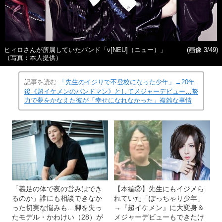
ヒィロさんが所属していたバンド「ν[NEU]（ニュー）」
(画像 3/49)
（写真：本人提供）
記事を読む
「先生のイジりで不登校になった少年」→20年
後《超イケメンのバンドマン》としてメジャーデビュー…努
力で夢をかなえた彼が「幸せになれなかった」複雑な事情
「義足の体で夜の営みはでき
【本編②】先生にもイジメら
るのか」誰にも相談できなか
れていた「ぽっちゃり少年」
った切実な悩みも…脚を失っ
→『超イケメン』に大変身＆
たモデル・かわけい（28）が
メジャーデビューもできたけ