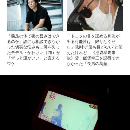
「義足の体で夜の営みはでき
「トヨタの非を認める判決が
るのか」誰にも相談できなか
出る可能性は、限りなくゼ
った切実な悩みも…脚を失っ
ロ」裁判で“勝ち目がない”と伝
たモデル・かわけい（28）が
えたけれど…《池袋暴走事
「ずっと運がいい」と言える
故》父・飯塚幸三を説得でき
ワケ
なかった「長男の葛藤」