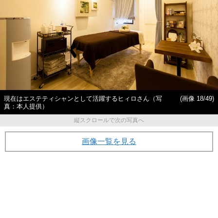
現在はエステティシャンとして活躍するヒィロさん（写
(画像 18/49)
真：本人提供）
縦スクロールで次の写真へ
画像一覧を見る