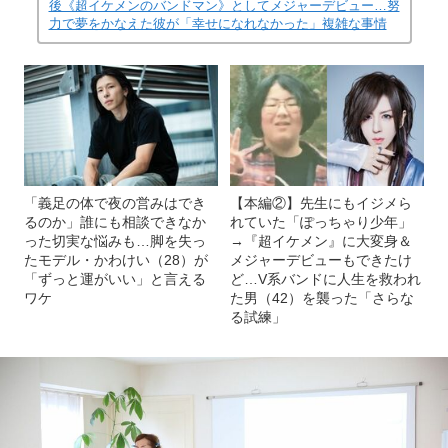
後《超イケメンのバンドマン》としてメジャーデビュー…努
力で夢をかなえた彼が「幸せになれなかった」複雑な事情
「義足の体で夜の営みはでき
【本編②】先生にもイジメら
るのか」誰にも相談できなか
れていた「ぽっちゃり少年」
った切実な悩みも…脚を失っ
→『超イケメン』に大変身＆
たモデル・かわけい（28）が
メジャーデビューもできたけ
「ずっと運がいい」と言える
ど…V系バンドに人生を救われ
ワケ
た男（42）を襲った「さらな
る試練」