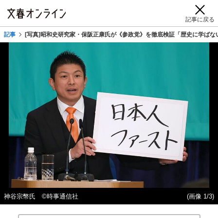
記事に戻る
記事
[写真]昭和史研究家・保阪正康氏が《参政党》を徹底検証「歴史に学ばな
神谷宗幣氏 ©時事通信社
(画像 1/3)