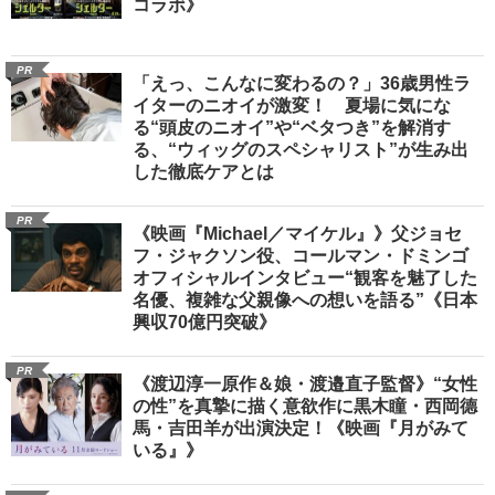
コラボ》
PR
「えっ、こんなに変わるの？」36歳男性ラ
イターのニオイが激変！ 夏場に気にな
る“頭皮のニオイ”や“ベタつき”を解消す
る、“ウィッグのスペシャリスト”が生み出
した徹底ケアとは
PR
《映画『Michael／マイケル』》父ジョセ
フ・ジャクソン役、コールマン・ドミンゴ
オフィシャルインタビュー“観客を魅了した
名優、複雑な父親像への想いを語る”《日本
興収70億円突破》
PR
《渡辺淳一原作＆娘・渡邉直子監督》“女性
の性”を真摯に描く意欲作に黒木瞳・西岡德
馬・吉田羊が出演決定！《映画『月がみて
いる』》