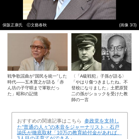
保阪正康氏 Ⓒ文藝春秋
(画像 3/3)
戦争歌謡曲が“国民を統一”した
〈「A級戦犯」子孫が語る〉
時代――五木寛之が語る「赤
「やはり傷つきましたね。不
ん坊の子守唄まで軍歌だっ
登校になりました」土肥原賢
た」昭和の記憶
二の孫がショックを受けた教
師の一言
おすすめの関連記事はこちら
参政党を支持し
た“普通の人々”の本音をジャーナリスト・石戸
諭氏が徹底取材「10万の教育給付金があれば、
3人目の子育てができる」