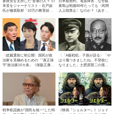
参政党を支持した“普通の人々”の
日米核密約、電波障害…なぜ硫
本音をジャーナリスト・石戸諭
黄島は戦後80年たっても〈民間
氏が徹底取材「10万の教育給付
人上陸禁止〉なのか？《あす天
金があれば、3人目の子育てがで
皇皇后両陛下が訪問》
きる」
〈総裁選前に初公開〉国民が政
〈「A級戦犯」子孫が語る〉「や
治家を見極めるための「“真正保
はり傷つきましたね。不登校に
守”政治家10カ条」《保阪正康氏
なりました」土肥原賢二の孫が
が考案》
ショックを受けた教師の一言
戦争歌謡曲が“国民を統一”した時
《映画『シェルター』》ジェイ