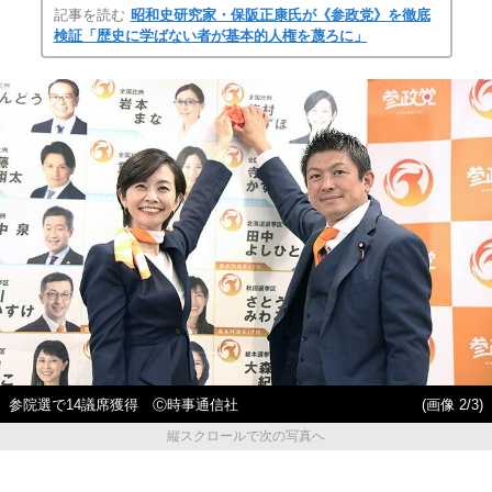
記事を読む
昭和史研究家・保阪正康氏が《参政党》を徹底
検証「歴史に学ばない者が基本的人権を蔑ろに」
参院選で14議席獲得 Ⓒ時事通信社
(画像 2/3)
縦スクロールで次の写真へ