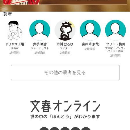
著者
ドリヤス工場
井手 裕彦
市川 はるひ
宮武 和多哉
フリート横田
漫画家
ジャーナリスト
ライター
文筆家・ノンフィ
2時間前
クション作家
1時間前
2時間前
2時間前
2時間前
その他の著者を見る