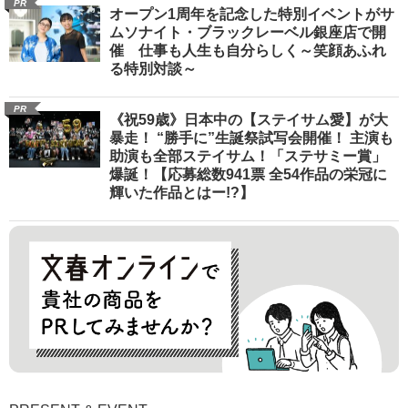
PR
オープン1周年を記念した特別イベントがサ
ムソナイト・ブラックレーベル銀座店で開
催 仕事も人生も自分らしく～笑顔あふれ
る特別対談～
PR
《祝59歳》日本中の【ステイサム愛】が大
暴走！ “勝手に”生誕祭試写会開催！ 主演も
助演も全部ステイサム！「ステサミー賞」
爆誕！【応募総数941票 全54作品の栄冠に
輝いた作品とはー!?】