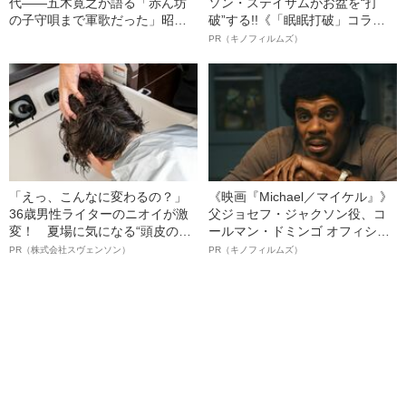
代――五木寛之が語る「赤ん坊
ソン・ステイサムがお盆を“打
の子守唄まで軍歌だった」昭和
破”する!!《「眠眠打破」コラ
の記憶
ボ》
PR（キノフィルムズ）
「えっ、こんなに変わるの？」
《映画『Michael／マイケル』》
36歳男性ライターのニオイが激
父ジョセフ・ジャクソン役、コ
変！ 夏場に気になる“頭皮のニ
ールマン・ドミンゴ オフィシャ
オイ”や“ベタつき”を解消す
ルインタビュー“観客を魅了した
PR（株式会社スヴェンソン）
PR（キノフィルムズ）
る、“ウィッグのスペシャリス
名優、複雑な父親像への想いを
ト”が生み出した徹底ケアとは
語る”《日本興収70億円突破》