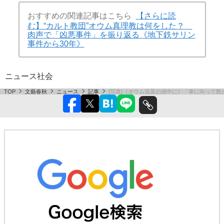
おすすめの関連記事はこちら
【さらに読
む】“カルト教団”オウム真理教は何をした？
肉声で「凶悪事件」を振り返る《地下鉄サリン
事件から30年》
ニュース
社会
TOP
文藝春秋
ニュース
記事
[写真]《オウム追及の渦中に》「車に向って