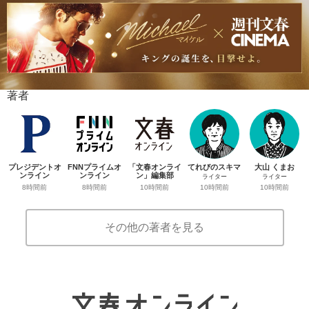
著者
プレジデントオ
FNNプライムオ
「文春オンライ
てれびのスキマ
大山 くまお
ンライン
ンライン
ン」編集部
ライター
ライター
8時間前
8時間前
10時間前
10時間前
10時間前
その他の著者を見る