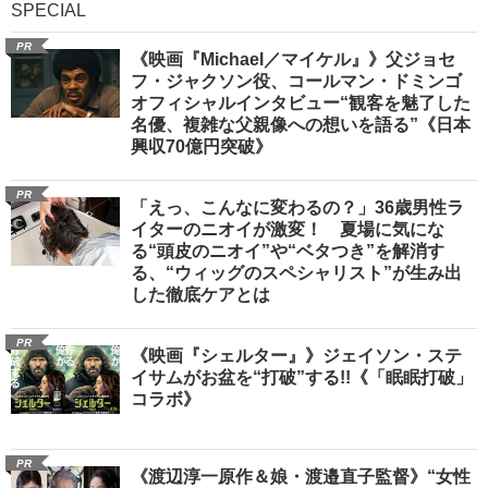
SPECIAL
PR
《映画『Michael／マイケル』》父ジョセ
フ・ジャクソン役、コールマン・ドミンゴ
オフィシャルインタビュー“観客を魅了した
名優、複雑な父親像への想いを語る”《日本
興収70億円突破》
PR
「えっ、こんなに変わるの？」36歳男性ラ
イターのニオイが激変！ 夏場に気にな
る“頭皮のニオイ”や“ベタつき”を解消す
る、“ウィッグのスペシャリスト”が生み出
した徹底ケアとは
PR
《映画『シェルター』》ジェイソン・ステ
イサムがお盆を“打破”する!!《「眠眠打破」
コラボ》
PR
《渡辺淳一原作＆娘・渡邉直子監督》“女性