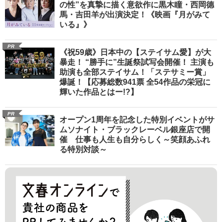
の性”を真摯に描く意欲作に黒木瞳・西岡德
馬・吉田羊が出演決定！《映画『月がみて
いる』》
PR
《祝59歳》日本中の【ステイサム愛】が大
暴走！ “勝手に”生誕祭試写会開催！ 主演も
助演も全部ステイサム！「ステサミー賞」
爆誕！【応募総数941票 全54作品の栄冠に
輝いた作品とはー!?】
PR
オープン1周年を記念した特別イベントがサ
ムソナイト・ブラックレーベル銀座店で開
催 仕事も人生も自分らしく～笑顔あふれ
る特別対談～