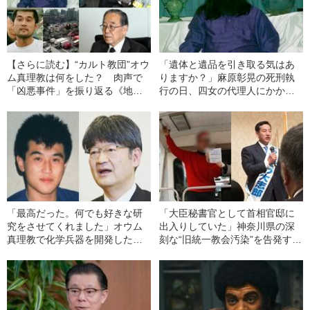
【さらに読む】“カルト教団”オウ
「遺体と遺品を引き取る気はあ
ム真理教は何をした？ 肉声で
りますか？」麻原彰晃の死刑執
「凶悪事件」を振り返る《地下
行の日、四女の代理人にかかっ
鉄サリン事件から30年》
てきた1本の電話《地下鉄サリン
30年》
「最高だった。何でも好きな研
「大臣秘書官として首相官邸に
究をさせてくれました」オウム
出入りしていた」神奈川県の深
真理教で化学兵器を開発した元
刻な“旧統一教会汚染”を告発する
死刑囚の“意外な告白”
《元信者秘書はいまだ現役》