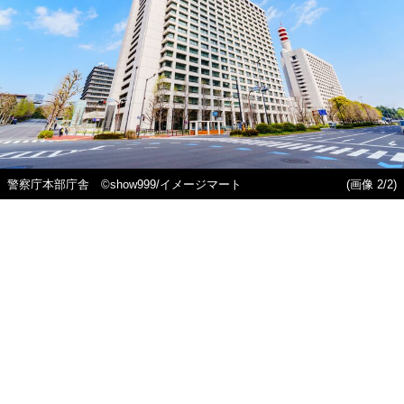
警察庁本部庁舎 ©show999/イメージマート
(画像 2/2)