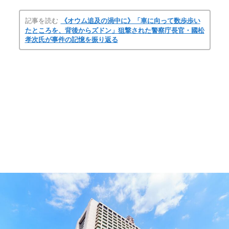
記事を読む
《オウム追及の渦中に》「車に向って数歩歩い
たところを、背後からズドン」狙撃された警察庁長官・國松
孝次氏が事件の記憶を振り返る