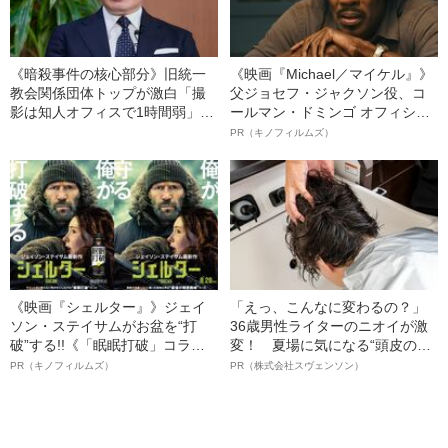
《暗殺事件の核心部分》旧統一
《映画『Michael／マイケル』》
教会関係団体トップが激白「撮
父ジョセフ・ジャクソン役、コ
影は知人オフィスで1時間弱」
ールマン・ドミンゴ オフィシャ
安倍晋三元首相のビデオ出演
ルインタビュー“観客を魅了した
PR（キノフィルムズ）
名優、複雑な父親像への想いを
語る”《日本興収70億円突破》
《映画『シェルター』》ジェイ
「えっ、こんなに変わるの？」
ソン・ステイサムがお盆を“打
36歳男性ライターのニオイが激
破”する!!《「眠眠打破」コラ
変！ 夏場に気になる“頭皮のニ
ボ》
オイ”や“ベタつき”を解消す
PR（キノフィルムズ）
PR（株式会社スヴェンソン）
る、“ウィッグのスペシャリス
ト”が生み出した徹底ケアとは