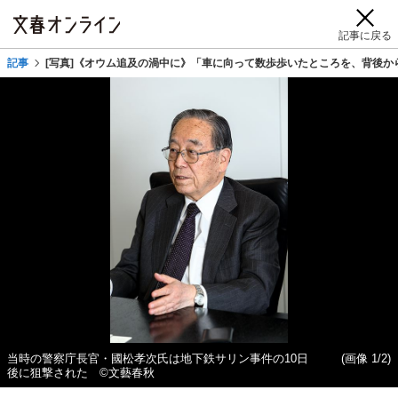
記事に戻る
記事
[写真]《オウム追及の渦中に》「車に向って数歩歩いたところを、背後
当時の警察庁長官・國松孝次氏は地下鉄サリン事件の10日
(画像 1/2)
後に狙撃された ©文藝春秋