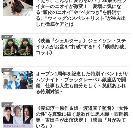
「えっ、こんなに変わるの？」36歳男性ラ
イターのニオイが激変！ 夏場に気にな
る“頭皮のニオイ”や“ベタつき”を解消す
る、“ウィッグのスペシャリスト”が生み出
した徹底ケアとは
PR
《映画『シェルター』》ジェイソン・ステ
イサムがお盆を“打破”する!!《「眠眠打破」
コラボ》
PR
オープン1周年を記念した特別イベントがサ
ムソナイト・ブラックレーベル銀座店で開
催 仕事も人生も自分らしく～笑顔あふれ
る特別対談～
PR
《渡辺淳一原作＆娘・渡邉直子監督》“女性
の性”を真摯に描く意欲作に黒木瞳・西岡德
馬・吉田羊が出演決定！《映画『月がみて
いる』》