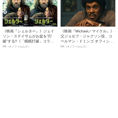
《映画『シェルター』》ジェイ
《映画『Michael／マイケル』》
ソン・ステイサムがお盆を“打
父ジョセフ・ジャクソン役、コ
破”する!!《「眠眠打破」コラ
ールマン・ドミンゴ オフィシャ
ボ》
ルインタビュー“観客を魅了した
PR（キノフィルムズ）
PR（キノフィルムズ）
名優、複雑な父親像への想いを
語る”《日本興収70億円突破》