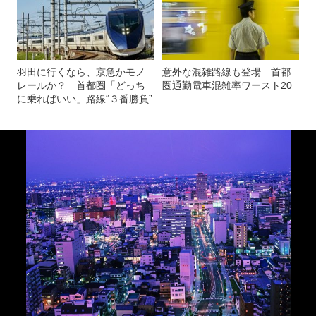
羽田に行くなら、京急かモノ
意外な混雑路線も登場 首都
レールか？ 首都圏「どっち
圏通勤電車混雑率ワースト20
に乗ればいい」路線“３番勝負”