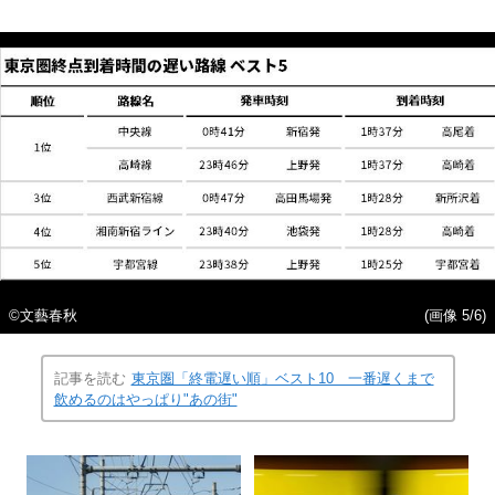
©文藝春秋
(画像 5/6)
記事を読む
東京圏「終電遅い順」ベスト10 一番遅くまで
飲めるのはやっぱり"あの街"