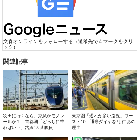
文春オンラインをフォローする
（遷移先で☆マークをクリ
ック）
関連記事
羽田に行くなら、京急かモノレ
東京圏「遅れが多い路線」ワー
ールか？ 首都圏「どっちに乗
スト10 通勤ダイヤを乱す“あの
ればいい」路線“３番勝負”
理由”