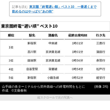
記事を読む
東京圏「終電遅い順」ベスト10 一番遅くまで
飲めるのはやっぱり"あの街"
山手線の各ターミナルから郊外路線への終電時間をもとに
(画像 2/6)
作成 ©文藝春秋
縦スクロールで次の写真へ