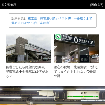
©文藝春秋
(画像 3/6)
記事を読む
東京圏「終電遅い順」ベスト10 一番遅くまで
飲めるのはやっぱり"あの街"
寝過ごしたら絶望的な終点
都心の秘境・北綾瀬駅 “消え
宇都宮線小金井駅には何があ
てしまうかもしれない”0番線
る？
の謎