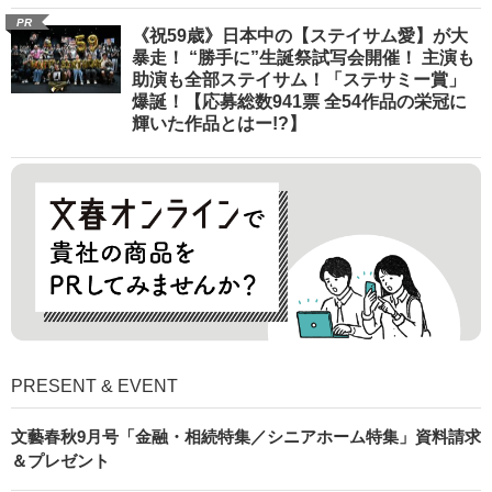
PR
《祝59歳》日本中の【ステイサム愛】が大
暴走！ “勝手に”生誕祭試写会開催！ 主演も
助演も全部ステイサム！「ステサミー賞」
爆誕！【応募総数941票 全54作品の栄冠に
輝いた作品とはー!?】
PRESENT & EVENT
文藝春秋9月号「金融・相続特集／シニアホーム特集」資料請求
＆プレゼント