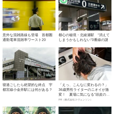
意外な混雑路線も登場 首都圏
都心の秘境・北綾瀬駅 “消えて
通勤電車混雑率ワースト20
しまうかもしれない”0番線の謎
寝過ごしたら絶望的な終点 宇
「えっ、こんなに変わるの？」
都宮線小金井駅には何がある？
36歳男性ライターのニオイが激
変！ 夏場に気になる“頭皮のニ
オイ”や“ベタつき”を解消す
PR（株式会社スヴェンソン）
る、“ウィッグのスペシャリス
ト”が生み出した徹底ケアとは