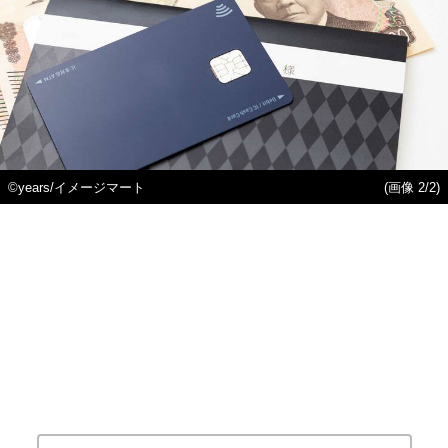
©years/イメージマート
(画像 2/2)