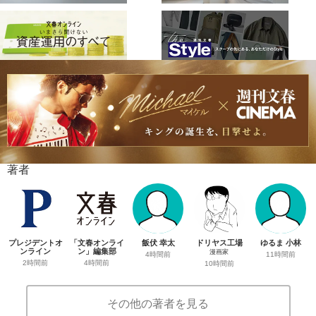
著者
プレジデントオ
「文春オンライ
飯伏 幸太
ドリヤス工場
ゆるま 小林
ンライン
ン」編集部
漫画家
4時間前
11時間前
2時間前
4時間前
10時間前
その他の著者を見る