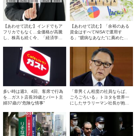
【あわせて読む】インドでもア
【あわせて読む】「余裕のある
フリカでもなく…金価格が高騰
資金はすべてNISAで運用す
し、株高も続く今、「経済学的
る」“臆病なあなた”に薦めた
にもっとも正しい投資先」と
い“資産形成の王道”
は？
多い時は週3、4回、客席で行為
「章男くん程度の社員ならば、
を…ガスト店長39歳とパート主
ごろごろいる」トヨタを世界一
婦37歳の“危険な情事”
にしたサラリーマン社長が抱い
ていた“創業家への感情”