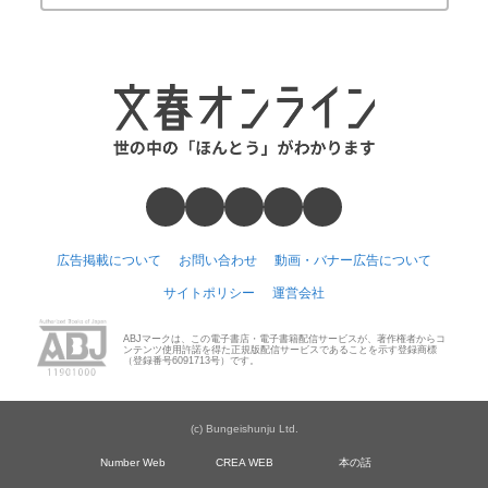
広告掲載について
お問い合わせ
動画・バナー広告について
サイトポリシー
運営会社
ABJマークは、この電子書店・電子書籍配信サービスが、著作権者からコ
ンテンツ使用許諾を得た正規版配信サービスであることを示す登録商標
（登録番号6091713号）です。
(c) Bungeishunju Ltd.
Number Web
CREA WEB
本の話