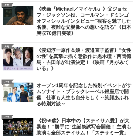
PR
《映画『Michael／マイケル』》父ジョセ
フ・ジャクソン役、コールマン・ドミンゴ
オフィシャルインタビュー“観客を魅了した
名優、複雑な父親像への想いを語る”《日本
興収70億円突破》
PR
《渡辺淳一原作＆娘・渡邉直子監督》“女性
の性”を真摯に描く意欲作に黒木瞳・西岡德
馬・吉田羊が出演決定！《映画『月がみて
いる』》
PR
オープン1周年を記念した特別イベントがサ
ムソナイト・ブラックレーベル銀座店で開
催 仕事も人生も自分らしく～笑顔あふれ
る特別対談～
PR
《祝59歳》日本中の【ステイサム愛】が大
暴走！ “勝手に”生誕祭試写会開催！ 主演も
助演も全部ステイサム！「ステサミー賞」