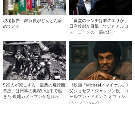
現場報告 銀行員がどんどん辞
「食堂のランチは豚のエサか」
めている
日産幹部が目撃していたカルロ
ス・ゴーンの「裏の顔」
520人が死亡する「最悪の飛行機
《映画『Michael／マイケル』》
事故」は日本の奥深い山中で起
父ジョセフ・ジャクソン役、コ
きた 現地カメラマンが忘れられ
ールマン・ドミンゴ オフィシャ
ない「窓越しの遺族の表情」
ルインタビュー“観客を魅了した
PR（キノフィルムズ）
名優、複雑な父親像への想いを
語る”《日本興収70億円突破》