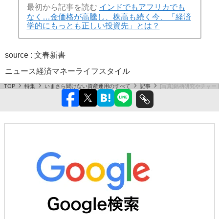
最初から記事を読む
インドでもアフリカでも
なく…金価格が高騰し、株高も続く今、「経済
学的にもっとも正しい投資先」とは？
source : 文春新書
ニュース
経済
マネー
ライフスタイル
TOP
特集
いまさら聞けない資産運用のすべて
記事
[写真]銘柄研究やチャ