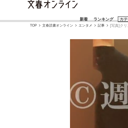
新着
ランキング
カテ
TOP
文春読書オンライン
エンタメ
記事
[写真]ク
スクープ
ニュー
おすすめのキ
#藤田晋
#三
#玉木雄一郎
「90%は失敗する。でも…」本田圭佑が初め
終戦から81年