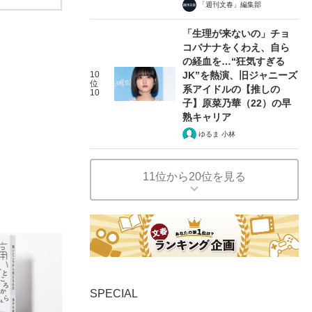
「週刊文春」編集部
「生理が来ないの」チョ
コバナナをくわえ、自ら
の経血を…“狂気すぎる
10
JK”を熱演、旧ジャニーズ
位
系アイドルの【推しの
10
子】原菜乃華（22）の早
熟キャリア
ゆるま 小林
11位から20位を見る
SPECIAL