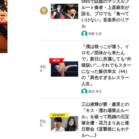
SNSで話題のマッスルフ
ルート奏者・上原麻衣が
語る、プロでも「食べて
いけない」音楽界のリア
ル
我妻 弘崇
2/4
「僕は根っこが違う。イ
ロモノ団体から来たん
で」新日に所属しても“外
NEW
様扱い”…それでもスター
4位
4
になった飯伏幸太（44）
の「異色すぎるレスラー
人生」
飯伏 幸太
三山凌輝が妻・趣里との
「キス・濡れ場禁止ルー
SCOOP!
ル」を破って既婚の元宝
5位
塚女優・花乃まりあと連
5
日密会《直撃後にもホテ
ルへ…》