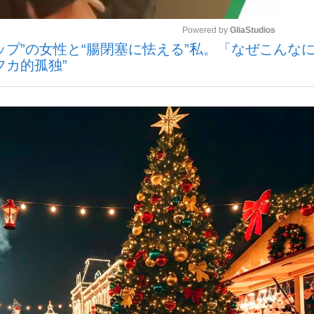
Powered by 
GliaStudios
ップ”の女性と“腸閉塞に怯える”私。「なぜこんな
いまさら聞け
フカ的孤独”
Mute
手が証言した“NPB聞...
「クマが悪者扱いされているの
もっと見る
カー日本代表・森保一監督...