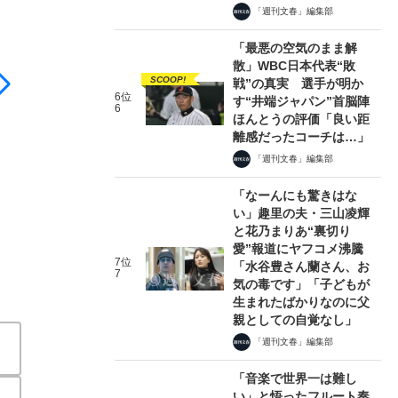
「週刊文春」編集部
「最悪の空気のまま解
散」WBC日本代表“敗
SCOOP!
戦”の真実 選手が明か
6位
す“井端ジャパン”首脳陣
6
ほんとうの評価「良い距
離感だったコーチは…」
「週刊文春」編集部
「なーんにも驚きはな
い」趣里の夫・三山凌輝
と花乃まりあ“裏切り
愛”報道にヤフコメ沸騰
7位
「水谷豊さん蘭さん、お
7
気の毒です」「子どもが
生まれたばかりなのに父
親としての自覚なし」
「週刊文春」編集部
「音楽で世界一は難し
い」と悟ったフルート奏