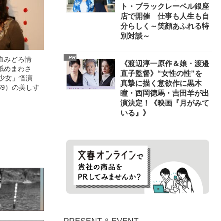
ト・ブラックレーベル銀座
店で開催 仕事も人生も自
分らしく～笑顔あふれる特
別対談～
PR
血みどろ情
《渡辺淳一原作＆娘・渡邉
舐めまわさ
直子監督》“女性の性”を
美少女」怪演
真摯に描く意欲作に黒木
69）の美しす
瞳・西岡德馬・吉田羊が出
演決定！《映画『月がみて
いる』》