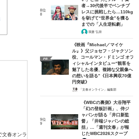
者→30代後半でベンチプ
8位
レスに挑戦したら…110kg
8
の
を挙げて“世界金”を獲る
までの「人生逆転劇」
我妻 弘崇
《映画『Michael／マイケ
ル』》父ジョセフ・ジャクソン
役、コールマン・ドミンゴ オフ
PR
ィシャルインタビュー“観客を
魅了した名優、複雑な父親像へ
の想いを語る”《日本興収70億
円突破》
「文春オンライン」編集部
《WBCの裏側》大谷翔平
「幻の登板計画」、侍ジ
ャパンが語る「井口新監
9位
督」「井端ジャパンの総
9
括」…「週刊文春」が報
じたWBC2026スクープ
で文春オンラ