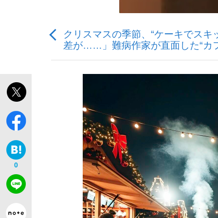
クリスマスの季節、“ケーキでスキ
差が……」難病作家が直面した“カ
「敗因分析は一切聞かれなかった」侍ジャパン選
キングの誕生を、目撃せよ。
the Style
0
「目標達成できなかったからと言って…」サッ