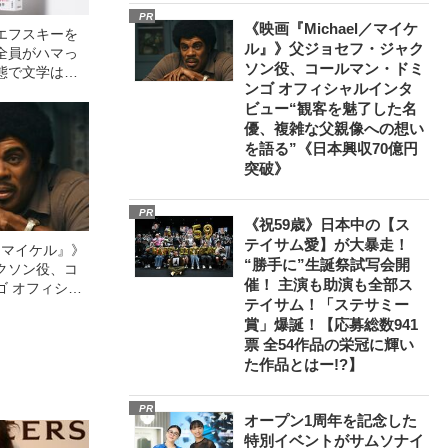
PR
《映画『Michael／マイケ
エフスキーを
ル』》父ジョセフ・ジャク
全員がハマっ
ソン役、コールマン・ドミ
態で文学は救
ンゴ オフィシャルインタ
ビュー“観客を魅了した名
優、複雑な父親像への想い
を語る”《日本興収70億円
突破》
PR
《祝59歳》日本中の【ス
テイサム愛】が大暴走！
l／マイケル』》
“勝手に”生誕祭試写会開
クソン役、コ
催！ 主演も助演も全部ス
ゴ オフィシャ
テイサム！「ステサミー
観客を魅了した
賞」爆誕！【応募総数941
像への想いを
票 全54作品の栄冠に輝い
0億円突破》
た作品とはー!?】
PR
オープン1周年を記念した
特別イベントがサムソナイ