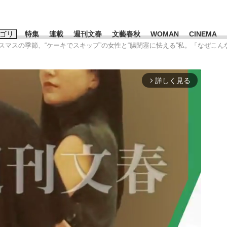
ゴリ
特集
連載
週刊文春
文藝春秋
WOMAN
CINEMA
リスマスの季節、“ケーキでスキップ”の女性と“腸閉塞に怯える”私。「なぜこ
キーワード入力
ス
エンタメ
ライフ
ビジネス
詳しく見る
arrow_forward_ios
ーワードタグ一覧
山凌輝
#高市早苗
#後藤真希
#森岡毅
#城彰二
#内田有紀
観る将棋、読
#亀和田武
て明かした日本代表監督に...
「最悪の空気のまま解散」W