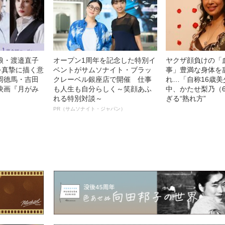
娘・渡邉直子
オープン1周年を記念した特別イ
ヤクザ顔負けの「
を真摯に描く意
ベントがサムソナイト・ブラッ
事」豊満な身体を
岡德馬・吉田
クレーベル銀座店で開催 仕事
れ…「自称16歳
映画『月がみ
も人生も自分らしく～笑顔あふ
中、かたせ梨乃（
れる特別対談～
ぎる“熟れ方”
PR（サムソナイト・ジャパン）