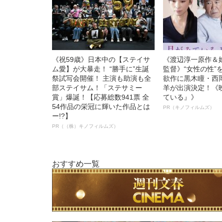
《祝59歳》日本中の【ステイサ
《渡辺淳一原作＆
ム愛】が大暴走！ “勝手に”生誕
監督》“女性の性”
祭試写会開催！ 主演も助演も全
欲作に黒木瞳・西
部ステイサム！「ステサミー
羊が出演決定！《
賞」爆誕！【応募総数941票 全
ている』》
54作品の栄冠に輝いた作品とは
PR（キノフィルムズ）
ー!?】
PR（（株）キノフィルムズ）
おすすめ一覧