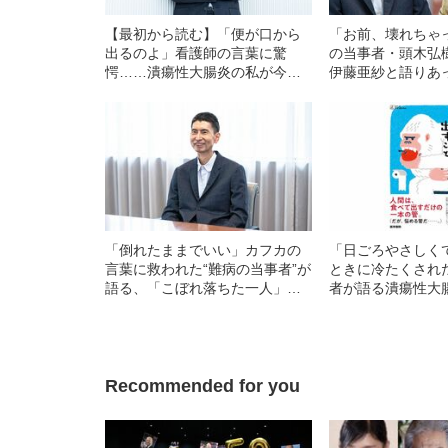
【最初から読む】「便が口から
「お前、壊れちゃ
出るのよ」看護師の言葉に驚
の当事者・頭木弘
愕……潰瘍性大腸炎の私が今度
伊藤亜紗と語りあ
は「詰まる」地獄の痛みに襲わ
体”のリアリティ
れるまで
「倒れたままでいい」カフカの
「日ごろやさしく
言葉に救われた“難病の当事者”が
ときに冷たくされ
語る、「こぼれ落ちた一人」を
者が語る潰瘍性大
救う文学の光
Recommended for you