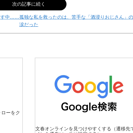
次の記事に続く
らす中……孤独な私を救ったのは、苦手な「酒浸りおじさん」
涙だった
ォローをク
文春オンラインを見つけやすくする
（遷移先