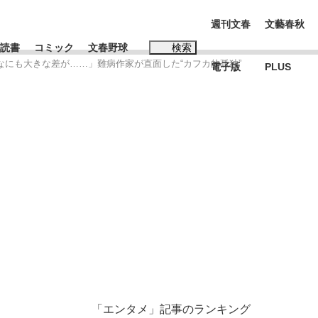
週刊文春
文藝春秋
読書
コミック
文春野球
検索
んなにも大きな差が……」難病作家が直面した“カフカ的孤独”
電子版
PLUS
インタビュー
読書
#松田聖子
む将棋
BC日本代表“敗戦”の真実 選手が明かす...
「エンタメ」記事のランキング