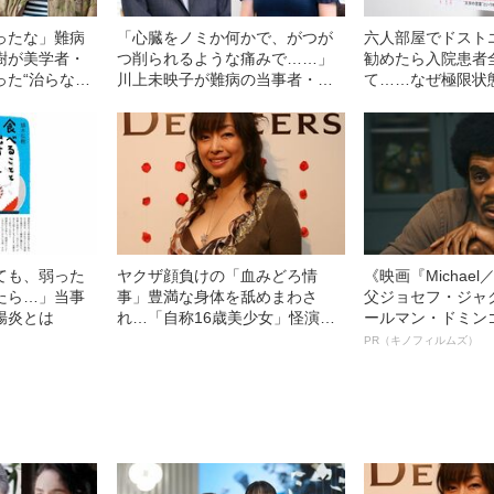
ったな」難病
「心臓をノミか何かで、がつが
六人部屋でドスト
樹が美学者・
つ削られるような痛みで……」
勧めたら入院患者
った“治らない
川上未映子が難病の当事者・頭
て……なぜ極限状
木弘樹に初めて語ったこと
いになるのか？
ても、弱った
ヤクザ顔負けの「血みどろ情
《映画『Michae
たら…」当事
事」豊満な身体を舐めまわさ
父ジョセフ・ジャ
腸炎とは
れ…「自称16歳美少女」怪演
ールマン・ドミン
中、かたせ梨乃（69）の美しす
ルインタビュー“
PR（キノフィルムズ）
ぎる“熟れ方”
名優、複雑な父親
語る”《日本興収7