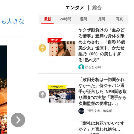
エンタメ
総合
最新
24時間
週間
月間
写真
にも大きな
ない資産運用のすべて
ヤクザ顔負けの「血みど
ろ情事」豊満な身体を舐
NEW
めまわされ…「自称16歳
美少女」怪演中、かたせ
が悲しい」『北の国から』倉本聰氏（91...
梨乃（69）の美しすぎ
る“熟れ方”
ゆるま 小林
「敗因分析は一切聞かれ
なかった」侍ジャパン選
SCOOP!
手が証言した“NPB聞き取
り調査”の実態「選手から
次期監督の要求は…」
「週刊文春」編集部
次
「謝礼はお花でいいです
か？」と言われ絶句…