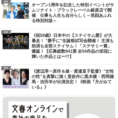
PR
オープン1周年を記念した特別イベントがサ
ムソナイト・ブラックレーベル銀座店で開
催 仕事も人生も自分らしく～笑顔あふれ
る特別対談～
PR
《祝59歳》日本中の【ステイサム愛】が大
暴走！ “勝手に”生誕祭試写会開催！ 主演も
助演も全部ステイサム！「ステサミー賞」
爆誕！【応募総数941票 全54作品の栄冠に
輝いた作品とはー!?】
PR
《渡辺淳一原作＆娘・渡邉直子監督》“女性
の性”を真摯に描く意欲作に黒木瞳・西岡德
馬・吉田羊が出演決定！《映画『月がみて
いる』》