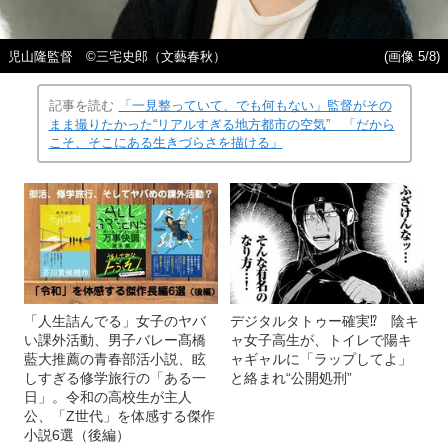
児山隆監督 ©三宅史郎（文藝春秋）
(画像 5/8)
記事を読む
「一見整っていて、でも何もない」監督がその
まま撮りたかった“リアルすぎる地方都市の空気” 「だから
こそ、そこにある生きづらさを描ける」
「人生詰んでる」女子のヤバ
デジタルタトゥー確実⁉ 陰キ
い課外活動、男子バレー髙橋
ャ女子高生が、トイレで陽キ
藍大推薦の青春部活小説、眩
ャギャルに「ラップしてよ」
しすぎる修学旅行の「ある一
と絡まれ“公開処刑”
日」。令和の高校生が主人
公、「Z世代」を体感する傑作
小説6選（後編）