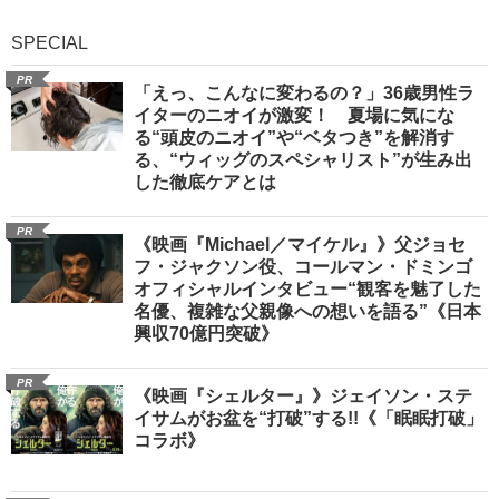
SPECIAL
PR
「えっ、こんなに変わるの？」36歳男性ラ
イターのニオイが激変！ 夏場に気にな
る“頭皮のニオイ”や“ベタつき”を解消す
る、“ウィッグのスペシャリスト”が生み出
した徹底ケアとは
PR
《映画『Michael／マイケル』》父ジョセ
フ・ジャクソン役、コールマン・ドミンゴ
オフィシャルインタビュー“観客を魅了した
名優、複雑な父親像への想いを語る”《日本
興収70億円突破》
PR
《映画『シェルター』》ジェイソン・ステ
イサムがお盆を“打破”する!!《「眠眠打破」
コラボ》