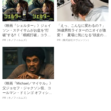
《映画『シェルター』》ジェイ
「えっ、こんなに変わるの？」
ソン・ステイサムがお盆を“打
36歳男性ライターのニオイが激
破”する!!《「眠眠打破」コラ
変！ 夏場に気になる“頭皮のニ
ボ》
オイ”や“ベタつき”を解消す
PR（キノフィルムズ）
PR（株式会社スヴェンソン）
る、“ウィッグのスペシャリス
ト”が生み出した徹底ケアとは
《映画『Michael／マイケル』》
父ジョセフ・ジャクソン役、コ
ールマン・ドミンゴ オフィシャ
ルインタビュー“観客を魅了した
PR（キノフィルムズ）
名優、複雑な父親像への想いを
語る”《日本興収70億円突破》