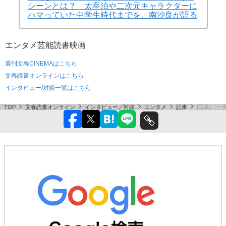
シーンとは？ 太宰治や二次元キャラクターに
ハマっていた中学生時代までを、南沙良が語る
エンタメ
芸能
読書
映画
週刊文春CINEMAはこちら
文春読書オンラインはこちら
インタビュー/対談一覧はこちら
TOP
文春読書オンライン
インタビュー／対談
エンタメ
記事
[写真]「