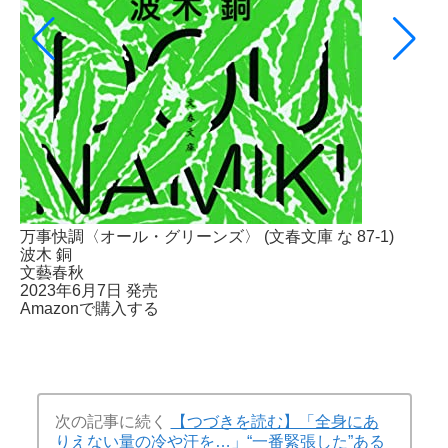
万事快調〈オール・グリーンズ〉 (文春文庫 な 87-1)
波木 銅
文藝春秋
2023年6月7日 発売
Amazonで購入する
次の記事に続く
【つづきを読む】「全身にあ
りえない量の冷や汗を…」“一番緊張した”ある