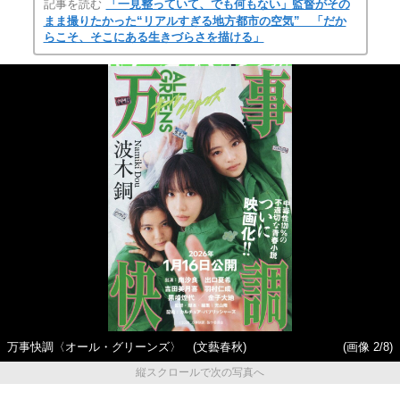
記事を読む
「一見整っていて、でも何もない」監督がその
まま撮りたかった“リアルすぎる地方都市の空気” 「だか
らこそ、そこにある生きづらさを描ける」
万事快調〈オール・グリーンズ〉 (文藝春秋)
(画像 2/8)
縦スクロールで次の写真へ