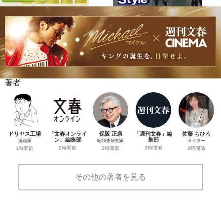
著者
ドリヤス工場
「文春オンライ
保阪 正康
「週刊文春」編
佐藤 ちひろ
ン」編集部
集部
漫画家
昭和史研究家
ライター
2時間前
2時間前
1時間前
2時間前
2時間前
その他の著者を見る