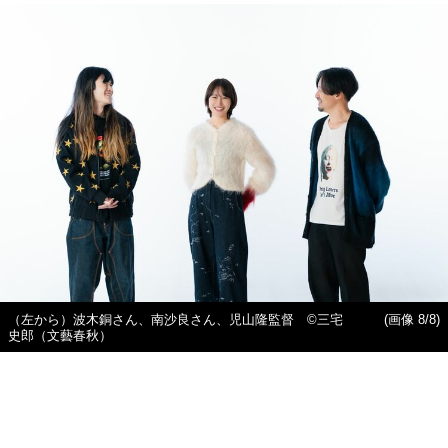
（左から）波木銅さん、南沙良さん、児山隆監督 ©三宅
(画像 8/8)
史郎（文藝春秋）