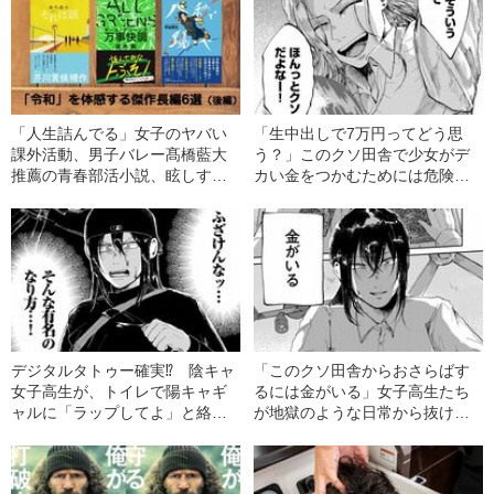
「人生詰んでる」女子のヤバい
「生中出しで7万円ってどう思
課外活動、男子バレー髙橋藍大
う？」このクソ田舎で少女がデ
推薦の青春部活小説、眩しすぎ
カい金をつかむためには危険は
る修学旅行の「ある一日」。令
避けられない
和の高校生が主人公、「Z世代」
を体感する傑作小説6選（後編）
デジタルタトゥー確実⁉ 陰キャ
「このクソ田舎からおさらばす
女子高生が、トイレで陽キャギ
るには金がいる」女子高生たち
ャルに「ラップしてよ」と絡ま
が地獄のような日常から抜け出
れ“公開処刑”
すためにはじめた危険な“ビジネ
ス”とは!?