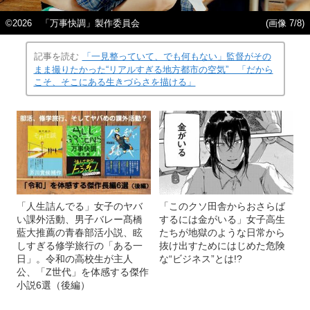
©2026 「万事快調」製作委員会
(画像 7/8)
記事を読む
「一見整っていて、でも何もない」監督がその
まま撮りたかった“リアルすぎる地方都市の空気” 「だから
こそ、そこにある生きづらさを描ける」
「人生詰んでる」女子のヤバ
「このクソ田舎からおさらば
い課外活動、男子バレー髙橋
するには金がいる」女子高生
藍大推薦の青春部活小説、眩
たちが地獄のような日常から
しすぎる修学旅行の「ある一
抜け出すためにはじめた危険
日」。令和の高校生が主人
な“ビジネス”とは!?
公、「Z世代」を体感する傑作
小説6選（後編）