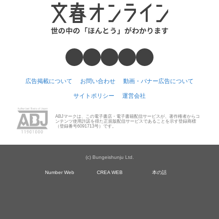
広告掲載について
お問い合わせ
動画・バナー広告について
サイトポリシー
運営会社
ABJマークは、この電子書店・電子書籍配信サービスが、著作権者からコ
ンテンツ使用許諾を得た正規版配信サービスであることを示す登録商標
（登録番号6091713号）です。
(c) Bungeishunju Ltd.
Number Web
CREA WEB
本の話