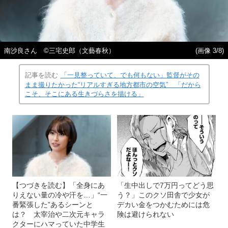
南沙良さん ©三宅史郎（文藝春秋）
(画像 3/8)
記事を読む
「一見整っていて、でも何もない」監督がその
まま撮りたかった“リアルすぎる地方都市の空気” 「だから
こそ、そこにある生きづらさを描ける」
【つづきを読む】「全身にあ
「生中出しで7万円ってどう思
りえない量の冷や汗を…」“一
う？」このクソ田舎で少女が
番緊張した”あるシーンと
デカい金をつかむためには危
は？ 太宰治や二次元キャラ
険は避けられない
クターにハマっていた中学生