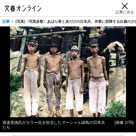
記事に戻る
記事
[写真]〈写真多数〉あばら骨と皮だけの日本兵、米軍に投降する白旗の少
渡邉英徳氏がカラー化を担当したマーシャル諸島の日本兵
(画像 1/76)
たち