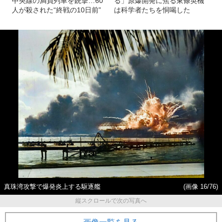
中央線の満員列車を銃撃…60
る」原爆開発に焦る東條英機
人が殺された“終戦の10日前”
は科学者たちを恫喝した
真珠湾攻撃で爆発炎上する駆逐艦
(画像 16/76)
縦スクロールで次の写真へ