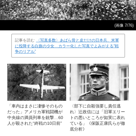
(画像 7/76)
記事を読む
〈写真多数〉あばら骨と皮だけの日本兵、米軍
に投降する白旗の少女…カラー化した写真でよみがえる“戦
争のリアル”
「車内はまさに凄惨そのもの
〈部下に自殺強要し責任逃
だった」アメリカ軍戦闘機が
れ〉辻政信には「旧軍エリー
中央線の満員列車を銃撃…60
トの悪いところが如実に表れ
人が殺された“終戦の10日前”
ている」《保阪正康氏らが徹
底分析》