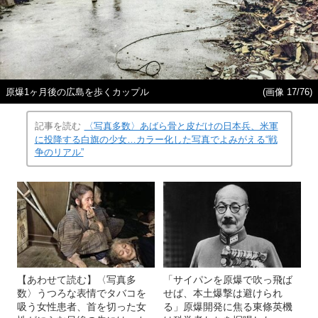
原爆1ヶ月後の広島を歩くカップル
(画像 17/76)
記事を読む
〈写真多数〉あばら骨と皮だけの日本兵、米軍
に投降する白旗の少女…カラー化した写真でよみがえる“戦
争のリアル”
【あわせて読む】〈写真多
「サイパンを原爆で吹っ飛ば
数〉うつろな表情でタバコを
せば、本土爆撃は避けられ
吸う女性患者、首を切った女
る」原爆開発に焦る東條英機