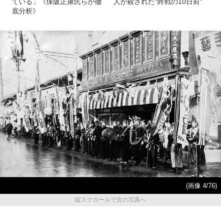
ている」《保阪正康氏らが徹
人が殺された“終戦の10日前”
底分析》
(画像 4/76)
縦スクロールで次の写真へ