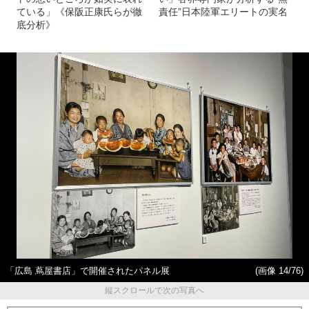
ている」《保阪正康氏らが徹
責任”日本陸軍エリートの実名
底分析》
「広島 蔦屋書店」で開催されたパネル展
(画像 14/76)
縦スクロールで次の写真へ