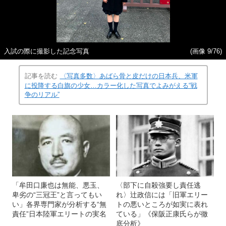
入試の際に撮影した記念写真
(画像 9/76)
記事を読む
〈写真多数〉あばら骨と皮だけの日本兵、米軍
に投降する白旗の少女…カラー化した写真でよみがえる“戦
争のリアル”
「牟田口廉也は無能、悪玉、
〈部下に自殺強要し責任逃
卑劣の“三冠王”と言ってもい
れ〉辻政信には「旧軍エリー
い」各界専門家が分析する“無
トの悪いところが如実に表れ
責任”日本陸軍エリートの実名
ている」《保阪正康氏らが徹
底分析》