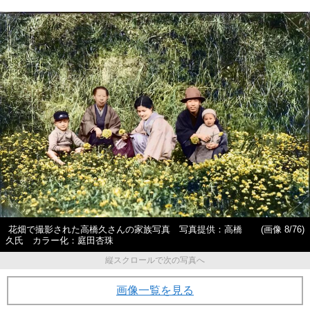
花畑で撮影された高橋久さんの家族写真 写真提供：高橋
(画像 8/76)
久氏 カラー化：庭田杏珠
縦スクロールで次の写真へ
画像一覧を見る