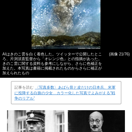
AIはきのこ雲を白く着色した。ツイッターで公開したとこ
(画像 21/76)
ろ、片渕須直監督から「オレンジ色」との指摘があった。
きのこ雲に関する資料も参考にしながら、さらに色補正を
加えた。本写真は書籍に掲載されたものからさらに補正が
加えられたもの
記事を読む
〈写真多数〉あばら骨と皮だけの日本兵、米軍
に投降する白旗の少女…カラー化した写真でよみがえる“戦
争のリアル”