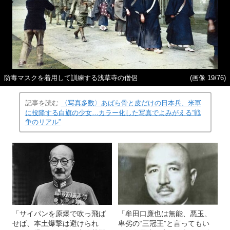
防毒マスクを着用して訓練する浅草寺の僧侶
(画像 19/76)
記事を読む
〈写真多数〉あばら骨と皮だけの日本兵、米軍
に投降する白旗の少女…カラー化した写真でよみがえる“戦
争のリアル”
「サイパンを原爆で吹っ飛ば
「牟田口廉也は無能、悪玉、
せば、本土爆撃は避けられ
卑劣の“三冠王”と言ってもい