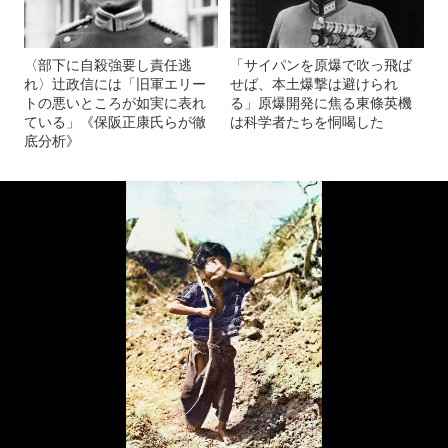
〈部下に自殺強要し責任逃
「サイパンを原爆で吹っ飛ば
れ〉辻政信には「旧軍エリー
せば、本土爆撃は避けられ
トの悪いところが如実に表れ
る」原爆開発に焦る東條英機
ている」《保阪正康氏らが徹
は科学者たちを恫喝した
底分析》