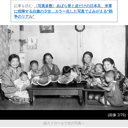
記事を読む
〈写真多数〉あばら骨と皮だけの日本兵、米軍
に投降する白旗の少女…カラー化した写真でよみがえる“戦
争のリアル”
(画像 2/76)
縦スクロールで次の写真へ