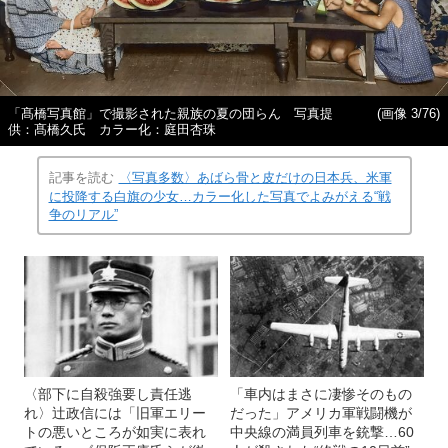
「髙橋写真館」で撮影された親族の夏の団らん 写真提
(画像 3/76)
供：髙橋久氏 カラー化：庭田杏珠
記事を読む
〈写真多数〉あばら骨と皮だけの日本兵、米軍
に投降する白旗の少女…カラー化した写真でよみがえる“戦
争のリアル”
〈部下に自殺強要し責任逃
「車内はまさに凄惨そのもの
れ〉辻政信には「旧軍エリー
だった」アメリカ軍戦闘機が
トの悪いところが如実に表れ
中央線の満員列車を銃撃…60