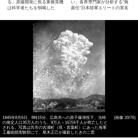
る」原爆開発に焦る東條英機
い」各界専門家が分析する“無
は科学者たちを恫喝した
責任”日本陸軍エリートの実名
1945年8月6日、8時15分、広島市への原子爆弾投下。当時
(画像 20/76)
の推定人口35万人のうち、9万人～16万6千人が死亡したと
される。写真は呉市の吉浦町（現・若葉町）にあった海軍
工廠砲煩実験部にて、尾木正己が撮影したきのこ雲