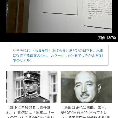
(画像 13/76)
記事を読む
〈写真多数〉あばら骨と皮だけの日本兵、米軍
に投降する白旗の少女…カラー化した写真でよみがえる“戦
争のリアル”
〈部下に自殺強要し責任逃
「牟田口廉也は無能、悪玉、
れ〉辻政信には「旧軍エリー
卑劣の“三冠王”と言ってもい
トの悪いところが如実に表れ
い」各界専門家が分析する“無