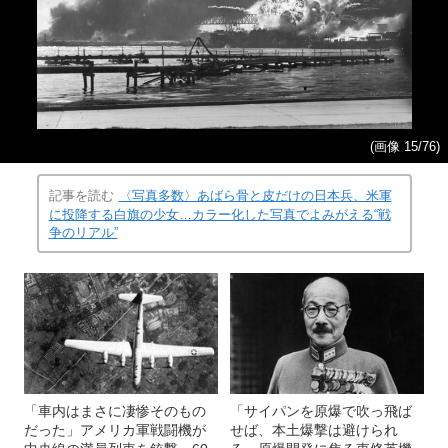
(画像 15/76)
記事を読む
〈写真多数〉あばら骨と皮だけの日本兵、米軍
に投降する白旗の少女…カラー化した写真でよみがえる“戦
争のリアル”
「車内はまさに凄惨そのもの
「サイパンを原爆で吹っ飛ば
だった」アメリカ軍戦闘機が
せば、本土爆撃は避けられ