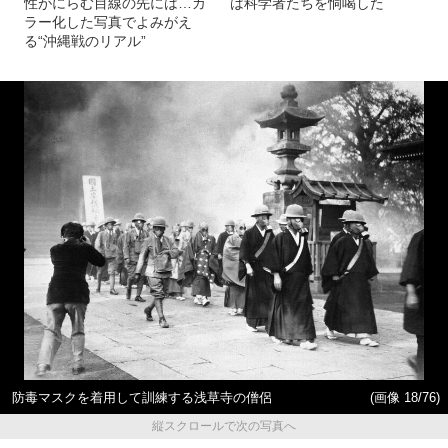
性がにらむ目線の先には…カ
は科学者たちを恫喝した
ラー化した写真でよみがえ
る“沖縄戦のリアル”
防毒マスクを着用して訓練する浅草寺の僧侶
(画像 18/76)
縦スクロールで次の写真へ