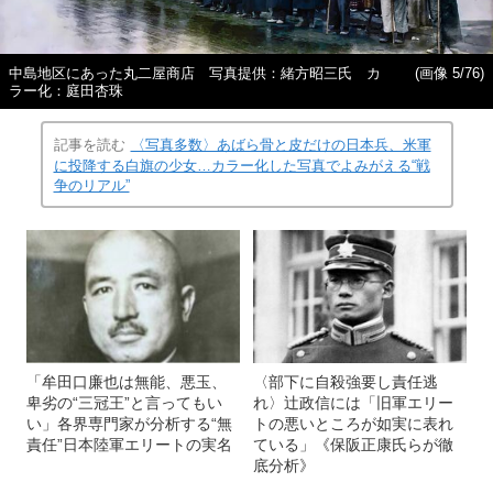
中島地区にあった丸二屋商店 写真提供：緒方昭三氏 カ
(画像 5/76)
ラー化：庭田杏珠
記事を読む
〈写真多数〉あばら骨と皮だけの日本兵、米軍
に投降する白旗の少女…カラー化した写真でよみがえる“戦
争のリアル”
「牟田口廉也は無能、悪玉、
〈部下に自殺強要し責任逃
卑劣の“三冠王”と言ってもい
れ〉辻政信には「旧軍エリー
い」各界専門家が分析する“無
トの悪いところが如実に表れ
責任”日本陸軍エリートの実名
ている」《保阪正康氏らが徹
底分析》