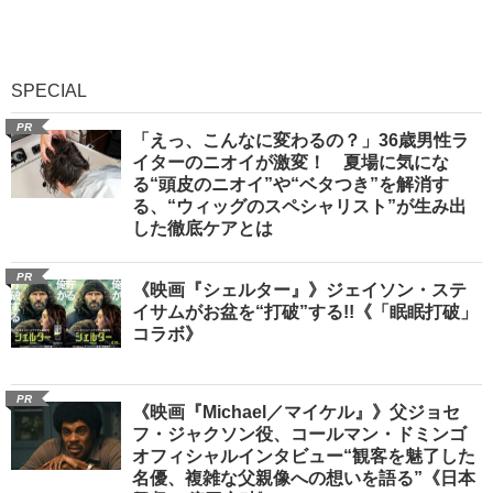
SPECIAL
PR
「えっ、こんなに変わるの？」36歳男性ラ
イターのニオイが激変！ 夏場に気にな
る“頭皮のニオイ”や“ベタつき”を解消す
る、“ウィッグのスペシャリスト”が生み出
した徹底ケアとは
PR
《映画『シェルター』》ジェイソン・ステ
イサムがお盆を“打破”する!!《「眠眠打破」
コラボ》
PR
《映画『Michael／マイケル』》父ジョセ
フ・ジャクソン役、コールマン・ドミンゴ
オフィシャルインタビュー“観客を魅了した
名優、複雑な父親像への想いを語る”《日本