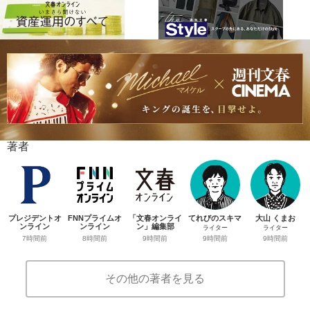
著者
プレジデントオ
FNNプライムオ
「文春オンライ
てれびのスキマ
大山 くまお
ンライン
ンライン
ン」編集部
ライター
ライター
7時間前
8時間前
9時間前
9時間前
9時間前
その他の著者を見る