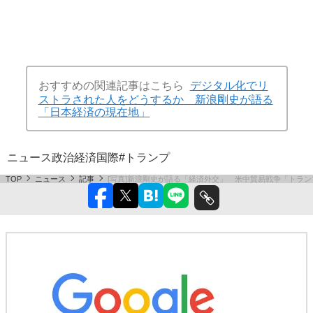
おすすめの関連記事はこちら
デジタル化でリ
ストラされた人をどうするか 新浪剛史が語る
「日本経済の現在地」
ニュース
政治
経済
国際
#トランプ
TOP
ニュース
記事
[写真]新浪剛史が語る「経済外交」 米中貿易戦争「トラ