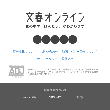
広告掲載について
お問い合わせ
動画・バナー広告について
サイトポリシー
運営会社
ABJマークは、この電子書店・電子書籍配信サービスが、著作権者からコ
ンテンツ使用許諾を得た正規版配信サービスであることを示す登録商標
（登録番号6091713号）です。
(c) Bungeishunju Ltd.
Number Web
CREA WEB
本の話