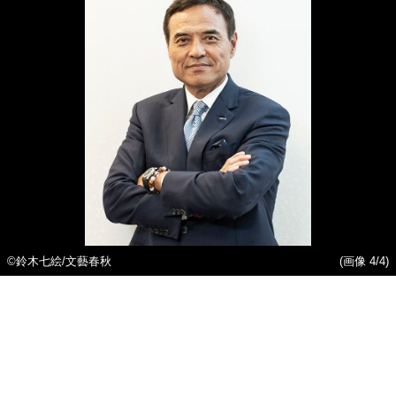
©鈴木七絵/文藝春秋
(画像 4/4)