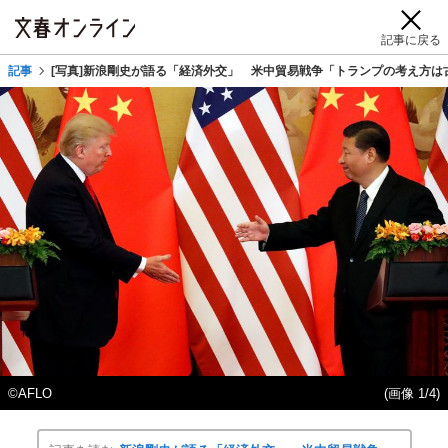
記事に戻る
記事
[写真]新浪剛史が語る「経済外交」 米中貿易戦争「トランプの考え方は
©AFLO
(画像 1/4)