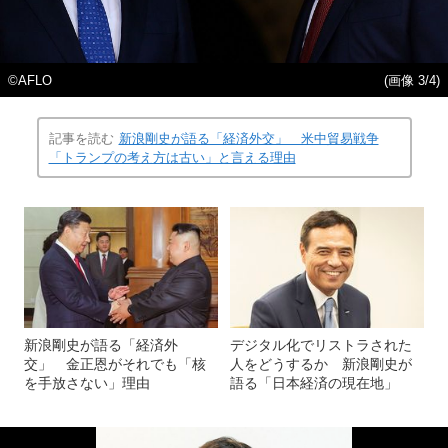
©AFLO
(画像 3/4)
記事を読む
新浪剛史が語る「経済外交」 米中貿易戦争
「トランプの考え方は古い」と言える理由
新浪剛史が語る「経済外
デジタル化でリストラされた
交」 金正恩がそれでも「核
人をどうするか 新浪剛史が
を手放さない」理由
語る「日本経済の現在地」