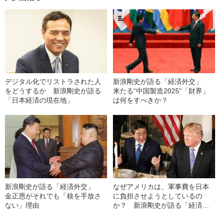
デジタル化でリストラされた人
新浪剛史が語る「経済外交」
をどうするか 新浪剛史が語る
来たる“中国製造2025”「財界」
「日本経済の現在地」
は何をすべきか？
新浪剛史が語る「経済外交」
なぜアメリカは、軍事費を日本
金正恩がそれでも「核を手放さ
に負担させようとしているの
ない」理由
か？ 新浪剛史が語る「経済外
交」