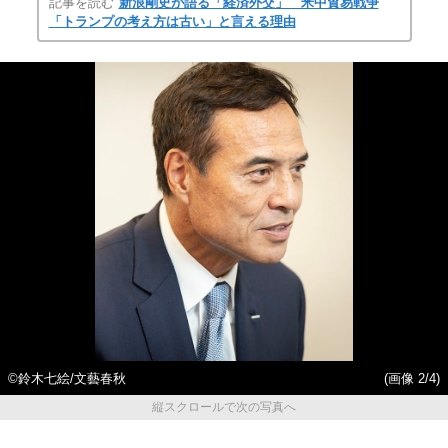
記事を読む
新浪剛史が語る「経済外交」 米中貿易戦争
「トランプの考え方は古い」と言える理由
©鈴木七絵/文藝春秋
(画像 2/4)
縦スクロールで次の写真へ