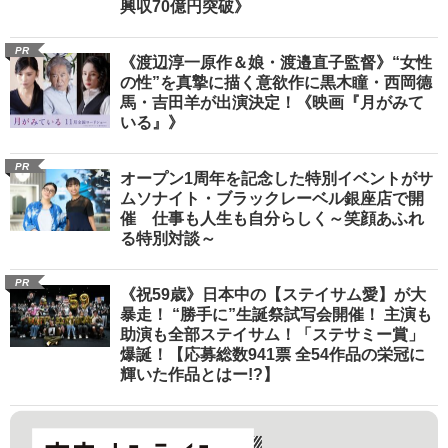
興収70億円突破》
PR
《渡辺淳一原作＆娘・渡邉直子監督》“女性
の性”を真摯に描く意欲作に黒木瞳・西岡德
馬・吉田羊が出演決定！《映画『月がみて
いる』》
PR
オープン1周年を記念した特別イベントがサ
ムソナイト・ブラックレーベル銀座店で開
催 仕事も人生も自分らしく～笑顔あふれ
る特別対談～
PR
《祝59歳》日本中の【ステイサム愛】が大
暴走！ “勝手に”生誕祭試写会開催！ 主演も
助演も全部ステイサム！「ステサミー賞」
爆誕！【応募総数941票 全54作品の栄冠に
輝いた作品とはー!?】