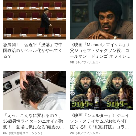
急展開！ 習近平「没落」で中
《映画『Michael／マイケル』》
国政治のリベラル化がやってく
父ジョセフ・ジャクソン役、コ
る？
ールマン・ドミンゴ オフィシャ
ルインタビュー“観客を魅了した
PR（キノフィルムズ）
名優、複雑な父親像への想いを
語る”《日本興収70億円突破》
「えっ、こんなに変わるの？」
《映画『シェルター』》ジェイ
36歳男性ライターのニオイが激
ソン・ステイサムがお盆を“打
変！ 夏場に気になる“頭皮のニ
破”する!!《「眠眠打破」コラ
オイ”や“ベタつき”を解消す
ボ》
PR（株式会社スヴェンソン）
PR（キノフィルムズ）