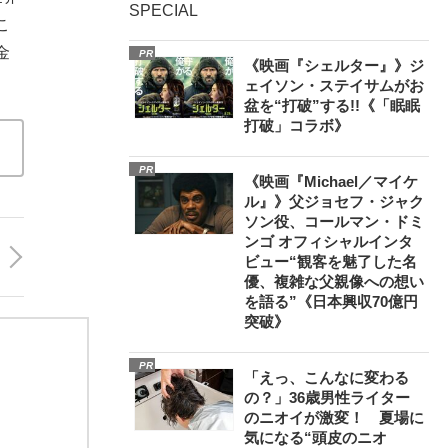
SPECIAL
こ
金
PR
《映画『シェルター』》ジ
ェイソン・ステイサムがお
盆を“打破”する!!《「眠眠
打破」コラボ》
PR
《映画『Michael／マイケ
ル』》父ジョセフ・ジャク
ソン役、コールマン・ドミ
ンゴ オフィシャルインタ
ビュー“観客を魅了した名
優、複雑な父親像への想い
を語る”《日本興収70億円
突破》
PR
「えっ、こんなに変わる
の？」36歳男性ライター
のニオイが激変！ 夏場に
気になる“頭皮のニオ