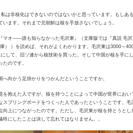
私は非核化はできないのではないかと思っています。もしあ
ています。それまで北朝鮮は核を手放さないでしょう。
マオ――誰も知らなかった毛沢東』（文庫版では『真説 毛沢
庫） ）を読めば、それがよくわかります。毛沢東は3000～400
牲にして、旧ソ連から核技術を買った。そして中国が核を手に
ったのです。
国へ向かう足掛かりをつかんだということですか。
を抱えた人ですが、核を持つことによって中国が世界におい
なスプリングボードをつくった人であったということです。毛
位向上につながったのです。ただし、毛沢東が核を持とうとし
犠牲にしたことは決して忘れてはなりません。。