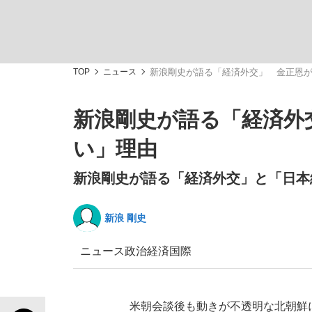
TOP
ニュース
新浪剛史が語る「経済外交」 金正恩
新浪剛史が語る「経済外
私のあのとき、私のいま
い」理由
新浪剛史が語る「経済外交」と「日本
新浪 剛史
ニュース
政治
経済
国際
キングの誕生を、目撃せよ。
米朝会談後も動きが不透明な北朝鮮