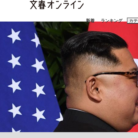
新着
ランキング
カテ
スクープ
ニュー
おすすめのキ
#藤田晋
#三
#玉木雄一郎
「キオクシアの投資の桁は一つ多くてもいい」
終戦から81年