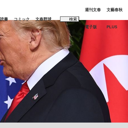
週刊文春
文藝春秋
読書
コミック
文春野球
検索
電子版
PLUS
インタビュー
読書
#松田聖子
K-POPアイドルたち