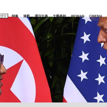
ゴリ
特集
連載
週刊文春
文藝春秋
WOMAN
CINEMA
キーワード入力
ス
エンタメ
ライフ
ビジネス
ーワードタグ一覧
山凌輝
#高市早苗
#後藤真希
#森岡毅
#城彰二
#内田有紀
#亀和田武
時価総額が一時トヨタ超え...
日本生まれの