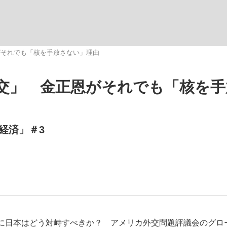
観る将棋、読
がそれでも「核を手放さない」理由
交」 金正恩がそれでも「核を手
経済」＃3
に日本はどう対峙すべきか？ アメリカ外交問題評議会のグロ