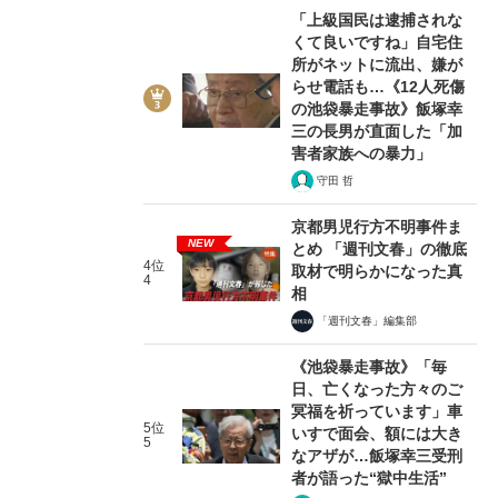
「上級国民は逮捕されな
くて良いですね」自宅住
所がネットに流出、嫌が
らせ電話も…《12人死傷
の池袋暴走事故》飯塚幸
三の長男が直面した「加
害者家族への暴力」
守田 哲
京都男児行方不明事件ま
NEW
とめ 「週刊文春」の徹底
4位
取材で明らかになった真
4
相
「週刊文春」編集部
《池袋暴走事故》「毎
日、亡くなった方々のご
冥福を祈っています」車
5位
いすで面会、額には大き
5
なアザが…飯塚幸三受刑
者が語った“獄中生活”