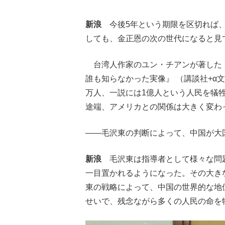
新浪
今後5年という期限を区切れば、
しても、金正恩の次の世代になると見
台湾人作家のユン・チアンが著した『
誰も知らなかった実像』 （講談社+α文
万人、一説には1億人という人民を犠
途端、アメリカとの関係は大きく変わ
――毛沢東の判断によって、中国が大
新浪
毛沢東は指導者として様々な問題
一目置かれるようになった。その大き
東の戦略によって、中国の世界的な地
せいで、残念ながら多くの人民の命を