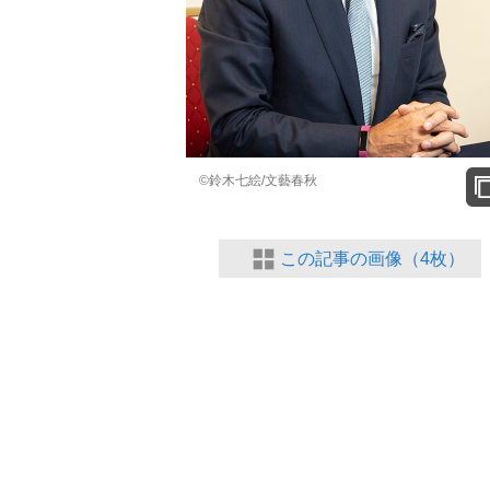
©鈴木七絵/文藝春秋
「90%は失敗する。でも…」本田圭佑が初め
この記事の画像（4枚）