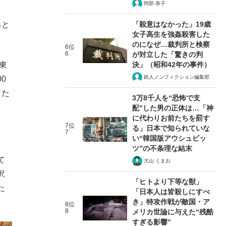
阿部 恭子
「殺意はなかった」19歳
ると
女子高生を強姦殺害した
のになぜ…裁判所と検察
6位
6
が対立した「驚きの判
決」（昭和42年の事件）
東
鉄人ノンフィクション編集部
0
した
3万8千人を“恐怖で支
配”した男の正体は…「神
に代わりお前たちを罰す
7位
る」日本で知られていな
7
い“韓国版アウシュビッ
ツ”の不条理な結末
て
大山 くまお
沢
「ヒトより下等な獣」
た
「日本人は皆殺しにすべ
き」特攻作戦が敵国・ア
8位
8
メリカ世論に与えた“残酷
すぎる影響”