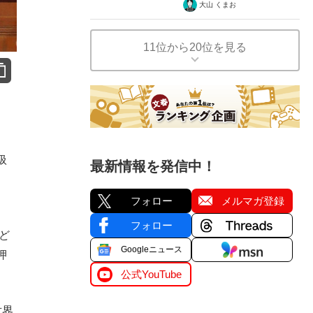
大山 くまお
11位から20位を見る
扱
最新情報を発信中！
フォロー
メルマガ登録
フォロー
ど
Googleニュース
押
公式YouTube
世界