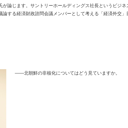
氏が論じます。サントリーホールディングス社長というビジネ
もっと見る
議論する経済財政諮問会議メンバーとして考える「経済外交」
が鹿児島で3月に死去し...
――北朝鮮の非核化についてはどう見ていますか。
照ノ富士に激怒され...
《BTS厳戒トーキョー滞