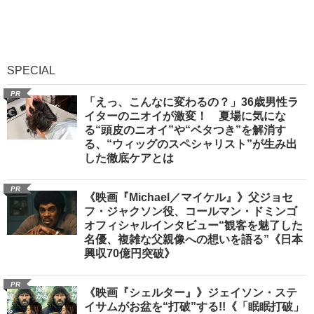
SPECIAL
PR
「えっ、こんなに変わるの？」36歳男性ラ
イターのニオイが激変！ 夏場に気にな
る“頭皮のニオイ”や“ベタつき”を解消す
る、“ウィッグのスペシャリスト”が生み出
した徹底ケアとは
PR
《映画『Michael／マイケル』》父ジョセ
フ・ジャクソン役、コールマン・ドミンゴ
オフィシャルインタビュー“観客を魅了した
名優、複雑な父親像への想いを語る”《日本
興収70億円突破》
PR
《映画『シェルター』》ジェイソン・ステ
イサムがお盆を“打破”する!!《「眠眠打破」