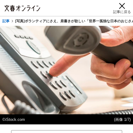
記事に戻る
記事
[写真]ボランティアにさえ、肩書きが欲しい「世界一孤独な日本のおじさ
©iStock.com
(画像 1/7)