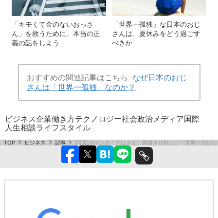
「キモくて金のないおっさ
「世界一孤独」な日本のおじ
ん」を救うために、本当の正
さんは、夏休みをどう過ごす
義の話をしよう
べきか
おすすめの関連記事はこちら
なぜ日本のおじ
さんは「世界一孤独」なのか？
ビジネス
企業
働き方
テクノロジー
社会
政治
メディア
国際
人生相談
ライフスタイル
TOP
ビジネス
記事
[写真]ボランティアにさえ、肩書きが欲しい「世界一孤独