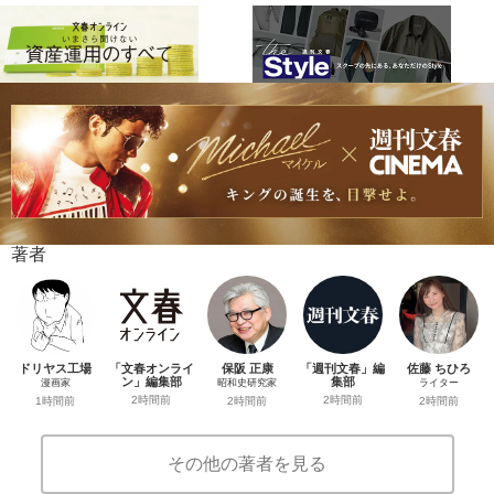
著者
ドリヤス工場
「文春オンライ
保阪 正康
「週刊文春」編
佐藤 ちひろ
ン」編集部
集部
漫画家
昭和史研究家
ライター
2時間前
2時間前
1時間前
2時間前
2時間前
その他の著者を見る