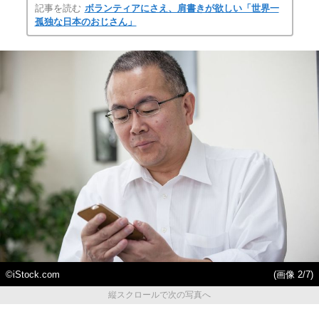
記事を読む
ボランティアにさえ、肩書きが欲しい「世界一
孤独な日本のおじさん」
©iStock.com
(画像 2/7)
縦スクロールで次の写真へ