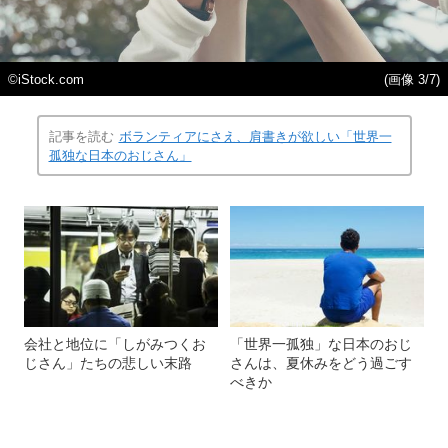
©iStock.com
(画像 3/7)
記事を読む
ボランティアにさえ、肩書きが欲しい「世界一
孤独な日本のおじさん」
会社と地位に「しがみつくお
「世界一孤独」な日本のおじ
じさん」たちの悲しい末路
さんは、夏休みをどう過ごす
べきか