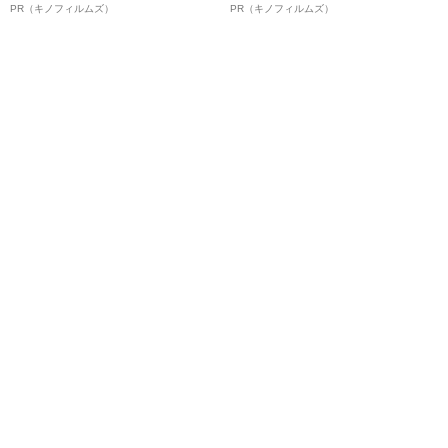
ボ》
ルインタビュー“観客を魅了した
PR（キノフィルムズ）
PR（キノフィルムズ）
名優、複雑な父親像への想いを
語る”《日本興収70億円突破》