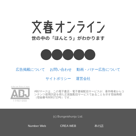
広告掲載について
お問い合わせ
動画・バナー広告について
サイトポリシー
運営会社
ABJマークは、この電子書店・電子書籍配信サービスが、著作権者からコ
ンテンツ使用許諾を得た正規版配信サービスであることを示す登録商標
（登録番号6091713号）です。
(c) Bungeishunju Ltd.
Number Web
CREA WEB
本の話