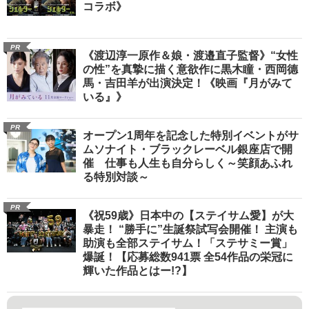
コラボ》
PR
《渡辺淳一原作＆娘・渡邉直子監督》“女性
の性”を真摯に描く意欲作に黒木瞳・西岡德
馬・吉田羊が出演決定！《映画『月がみて
いる』》
PR
オープン1周年を記念した特別イベントがサ
ムソナイト・ブラックレーベル銀座店で開
催 仕事も人生も自分らしく～笑顔あふれ
る特別対談～
PR
《祝59歳》日本中の【ステイサム愛】が大
暴走！ “勝手に”生誕祭試写会開催！ 主演も
助演も全部ステイサム！「ステサミー賞」
爆誕！【応募総数941票 全54作品の栄冠に
輝いた作品とはー!?】