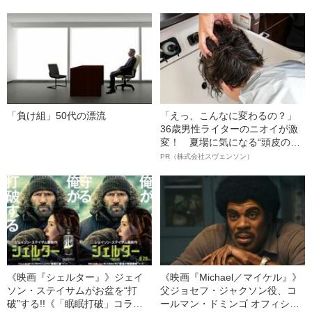
「負け組」50代の漂流
「えっ、こんなに変わるの？」
36歳男性ライターのニオイが激
変！ 夏場に気になる“頭皮のニ
オイ”や“ベタつき”を解消す
PR（株式会社スヴェンソン）
る、“ウィッグのスペシャリス
ト”が生み出した徹底ケアとは
《映画『シェルター』》ジェイ
《映画『Michael／マイケル』》
ソン・ステイサムがお盆を“打
父ジョセフ・ジャクソン役、コ
破”する!!《「眠眠打破」コラ
ールマン・ドミンゴ オフィシャ